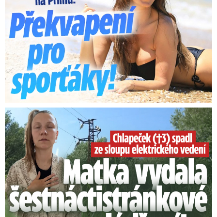
Smrtelný pád chlapce: Matka vydala vyjádření na 16 stran