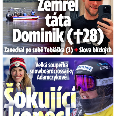
Velká soupeřka Adamczykové: Šokující konec!