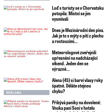
Loď s turisty se v Chorvatsku
potopila: Místní se jim
vysmívali
Dnes je Mezinárodní den piva.
Jak je to s mýty o pití z plechu
a rostoucími…
Meteorologové zveřejnili
upřesnění na nadcházející
víkend. Jeden den se
výrazně…
Alena (45) si barví vlasy roky
špatně. Děláte stejnou
chybu?
REKLAMA
Přibývá paniky na dovolené:
Vnuka paní Soni v hotelu