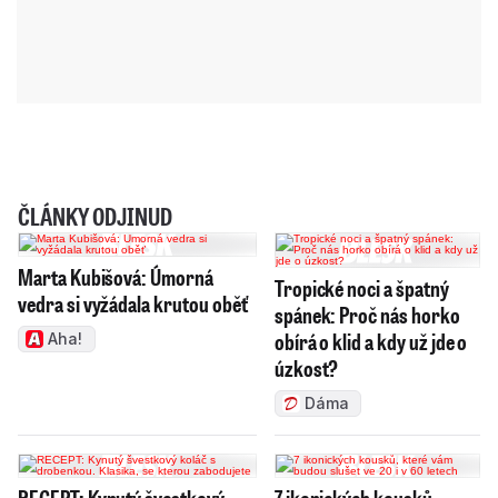
ČLÁNKY ODJINUD
Marta Kubišová: Úmorná
Tropické noci a špatný
vedra si vyžádala krutou oběť
spánek: Proč nás horko
obírá o klid a kdy už jde o
Aha!
úzkost?
Dáma
RECEPT: Kynutý švestkový
7 ikonických kousků,