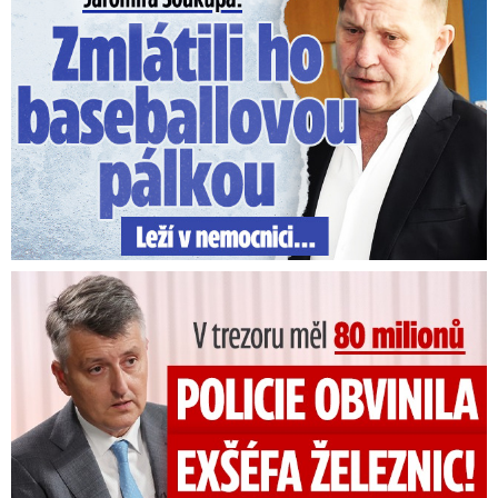
V trezoru měl 80 milionů: Policie obvinila exšéfa železnic!