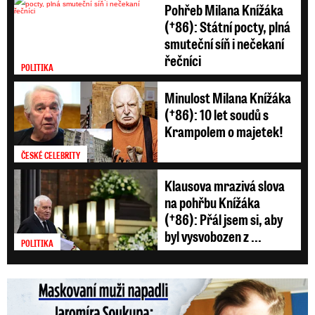
Pohřeb Milana Knížáka
(†86): Státní pocty, plná
smuteční síň i nečekaní
řečníci
POLITIKA
Minulost Milana Knížáka
(†86): 10 let soudů s
Krampolem o majetek!
ČESKÉ CELEBRITY
Klausova mrazivá slova
na pohřbu Knížáka
(†86): Přál jsem si, aby
byl vysvobozen z ...
POLITIKA
Maskovaní muži napadli Jaromíra Soukupa: Krvavá nakládačka