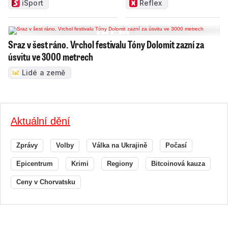
iSport
Reflex
Sraz v šest ráno. Vrchol festivalu Tóny Dolomit zazní za
úsvitu ve 3000 metrech
Lidé a země
Aktuální dění
Zprávy
Volby
Válka na Ukrajině
Počasí
Epicentrum
Krimi
Regiony
Bitcoinová kauza
Ceny v Chorvatsku