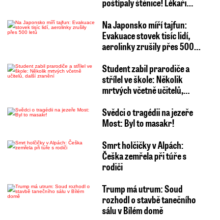
poštípaly štěnice! Lékaři…
Na Japonsko míří tajfun:
Evakuace stovek tisíc lidí,
aerolinky zrušily přes 500…
Student zabil prarodiče a
střílel ve škole: Několik
mrtvých včetně učitelů,…
Svědci o tragédii na jezeře
Most: Byl to masakr!
Smrt holčičky v Alpách:
Češka zemřela při túře s
rodiči
Trump má utrum: Soud
rozhodl o stavbě tanečního
sálu v Bílém domě