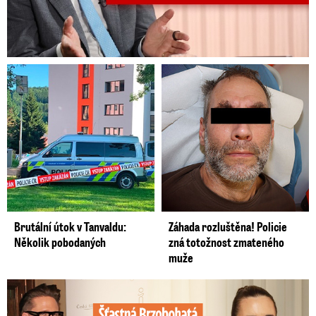
Brutální útok v Tanvaldu:
Záhada rozluštěna! Policie
Několik pobodaných
zná totožnost zmateného
muže
Šťastná Brzobohatá se pochlubila fotkou: Rýpanec od Ondřeje