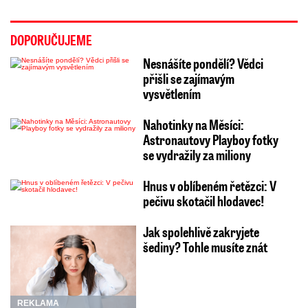
DOPORUČUJEME
Nesnášíte pondělí? Vědci
přišli se zajímavým
vysvětlením
Nahotinky na Měsíci:
Astronautovy Playboy fotky
se vydražily za miliony
Hnus v oblíbeném řetězci: V
pečivu skotačil hlodavec!
Jak spolehlivě zakryjete
šediny? Tohle musíte znát
REKLAMA