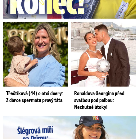
Třeštíková (44) o otci dcery:
Ronaldova Georgina před
Z dárce spermatu pravý táta
svatbou pod palbou:
Nechutné útoky!
Lucie Šlégrová míří na Primu. Překvapení pro sporťáky!