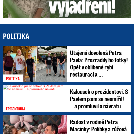
POLITIKA
Utajená dovolená Petra
Pavla: Prozradily ho fotky!
Opět v oblíbené rybí
restauraci a ...
POLITIKA
Kalousek o prezidentovi: S
Pavlem jsem se nesmířil!
...a promluvil o návratu
EPICENTRUM
Radost v rodině Petra
Macinky: Polibky a růžová