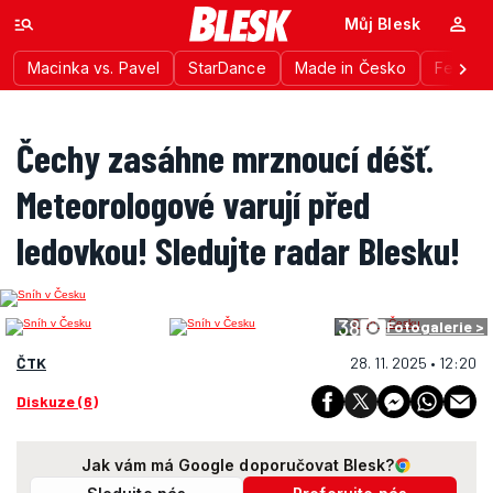
Můj Blesk
Macinka vs. Pavel
StarDance
Made in Česko
Festiva
Čechy zasáhne mrznoucí déšť.
Meteorologové varují před
ledovkou! Sledujte radar Blesku!
38
Fotogalerie >
ČTK
28. 11. 2025 • 12:20
Diskuze (6)
Jak vám má Google doporučovat Blesk?