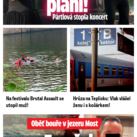
Na festivalu Brutal Assault se
Hrůza na Teplicku: Vlak vláčel
utopil muž!
ženu i s kočárkem!
Oběť bouře v jezeru Most: Zemřel táta Dominik (†28)