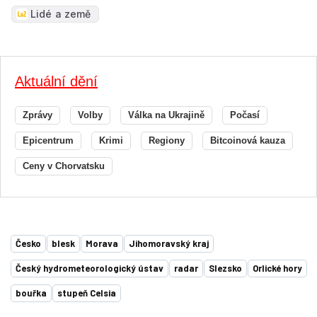
Lidé a země
Aktuální dění
Zprávy
Volby
Válka na Ukrajině
Počasí
Epicentrum
Krimi
Regiony
Bitcoinová kauza
Ceny v Chorvatsku
Česko
blesk
Morava
Jihomoravský kraj
Český hydrometeorologický ústav
radar
Slezsko
Orlické hory
bouřka
stupeň Celsia