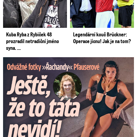
Kuba Ryba z Rybiček 48
Legendární kouč Brückner:
prozradil netradiční jméno
Operace jícnu! Jak je na tom?
syna. ...
Odvážné fotky Denisy Pfauserové: Ještě, že to táta nevidí