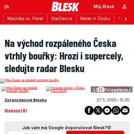
Můj Blesk
Macinka vs. Pavel
StarDance
Made in Česko
Festiva
Na východ rozpáleného Česka
vtrhly bouřky: Hrozí i supercely,
sledujte radar Blesku
41
Fotogalerie >
Zpravodajové Blesku
27. 5. 2026 • 15:30
Diskuze (8)
Jak vám má Google doporučovat Blesk?