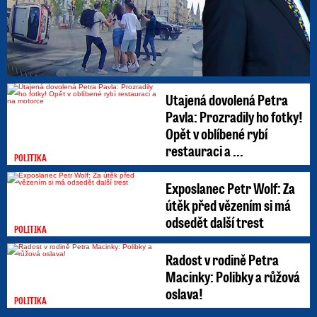
Utajená dovolená Petra
Pavla: Prozradily ho fotky!
Opět v oblíbené rybí
restauraci a ...
POLITIKA
Exposlanec Petr Wolf: Za
útěk před vězením si má
odsedět další trest
POLITIKA
Radost v rodině Petra
Macinky: Polibky a růžová
oslava!
POLITIKA