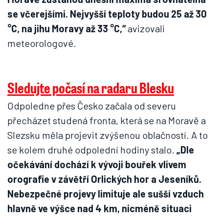
se včerejšími. Nejvyšší teploty budou 25 až 30
°C, na jihu Moravy až 33 °C,“
avizovali
meteorologové.
Sledujte počasí na radaru Blesku
Odpoledne přes Česko začala od severu
přecházet studená fronta, která se na Moravě a
Slezsku měla projevit zvýšenou oblačností. A to
se kolem druhé odpolední hodiny stalo.
„Dle
očekávání dochází k vývoji bouřek vlivem
orografie v závětří Orlických hor a Jeseníků.
Nebezpečné projevy limituje ale sušší vzduch
hlavně ve výšce nad 4 km, nicméně situaci