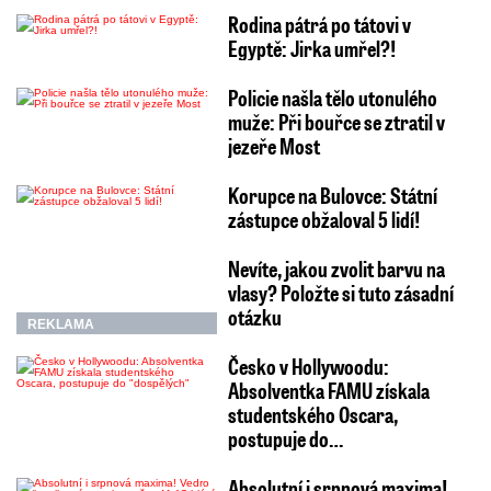
Rodina pátrá po tátovi v
Egyptě: Jirka umřel?!
Policie našla tělo utonulého
muže: Při bouřce se ztratil v
jezeře Most
Korupce na Bulovce: Státní
zástupce obžaloval 5 lidí!
Nevíte, jakou zvolit barvu na
vlasy? Položte si tuto zásadní
otázku
REKLAMA
Česko v Hollywoodu:
Absolventka FAMU získala
studentského Oscara,
postupuje do…
Absolutní i srpnová maxima!