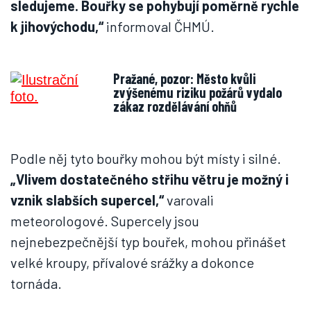
sledujeme. Bouřky se pohybují poměrně rychle
k jihovýchodu,“
informoval ČHMÚ.
Pražané, pozor: Město kvůli
zvýšenému riziku požárů vydalo
zákaz rozdělávání ohňů
Podle něj tyto bouřky mohou být místy i silné.
„Vlivem dostatečného střihu větru je možný i
vznik slabších supercel,“
varovali
meteorologové. Supercely jsou
nejnebezpečnější typ bouřek, mohou přinášet
velké kroupy, přívalové srážky a dokonce
tornáda.