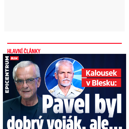
HLAVNÍ ČLÁNKY
Kalousek o prezidentovi: S Pavlem jsem se nesmířil!