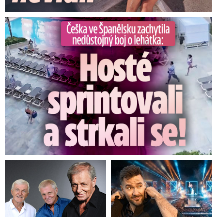
Češka ve Španělsku natočila nedůstojný boj o lehátka