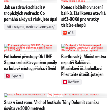
Jak se zdravě zchladit v
Konec složitého vracení
tropických vedrech: Co
balíků. Zásilkovna otevírá
pomáhá a kdy už riskujete úpal
síť Z-BOXů pro vratky
tisíců e-shopů
https://mojezdravi.zeny.cz/
e15
Fotbalové přestupy ONLINE:
Bartkovský: Ministerstva
Sigma se dočká vysněné posily
nepatří Babišovi,
na bolavé místo, přichází Švéd
Macinkovi či Juchelkovi.
Přestaňte útočit, jste jen
iSport
správci
Reflex
Sraz v šest ráno. Vrchol festivalu Tóny Dolomit zazní za
úsvitu ve 3000 metrech