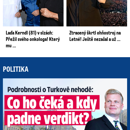
Laďa Kerndl (81) v slzách:
Ztracený škrtl ohňostroj na
Přežil svého onkologa! Který
Letné! Ještě nezačal a už ...
mu ...
POLITIKA
Po