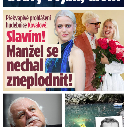
Překvapivé prohlášení hudebnice Kovalové: Slavím! Manžel se ...