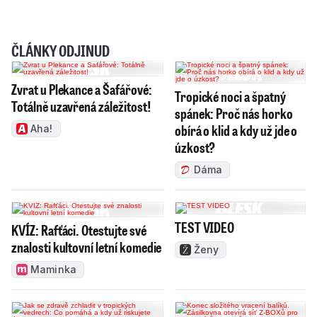
ČLÁNKY ODJINUD
Zvrat u Plekance a Šafářové:
Tropické noci a špatný
Totálně uzavřená záležitost!
spánek: Proč nás horko
obírá o klid a kdy už jde o
Aha!
úzkost?
Dáma
TEST VIDEO
KVÍZ: Rafťáci. Otestujte své
znalosti kultovní letní komedie
Ženy
Maminka