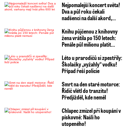
Nejpomalejší koncert světa!
Dva a půl roku čekali
nadšenci na další akord,…
Knihu půjčenou z knihovny
žena vrátila po 150 letech:
Penále půl milionu platit…
Léto u prarodičů si zpestřily:
Školačky „vyžahly“ vodku!
Případ řeší policie
Smrt na den staré motorce:
Řidič vlétl do tranzitu!
Předjížděl, kde neměl
Chlapec zmizel při koupání v
pískovně: Našli ho
utopeného!