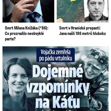
Smrt Milana Knížáka (†86):
Smrt v Hranické propasti:
Co prozradilo neobvyklé
Jana našli 186 metrů hluboku
parte?
Vojačka zemřela po pádu vrtulníku: Dojemné vzpomínky na ...