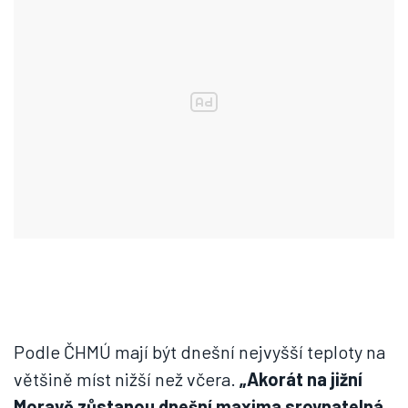
Podle ČHMÚ mají být dnešní nejvyšší teploty na
většině míst nižší než včera.
„Akorát na jižní
Moravě zůstanou dnešní maxima srovnatelná