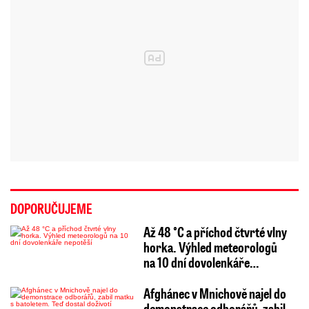
DOPORUČUJEME
Až 48 °C a příchod čtvrté vlny
horka. Výhled meteorologů
na 10 dní dovolenkáře…
Afghánec v Mnichově najel do
demonstrace odborářů, zabil