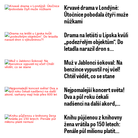
Krvavé drama v Londýně:
Útočnice pobodala čtyři muže
nůžkami
Drama na letišti u Lipska kvůli
„podezřelým objektům“. Do
letadla narazil dron s…
Muž v Jablonci šokoval: Na
benzince vypustil roj včel!
Chtěl vědět, co se stane
Nejpomalejší koncert světa!
Dva a půl roku čekali
nadšenci na další akord,…
Knihu půjčenou z knihovny
žena vrátila po 150 letech:
Penále půl milionu platit…