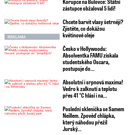
Korupce na Bulovce: Státní
zástupce obžaloval 5 lidí!
Chcete barvit vlasy šetrněji?
Zjistěte, co dokážou
květinové oleje
REKLAMA
Česko v Hollywoodu:
Absolventka FAMU získala
studentského Oscara,
postupuje do…
Absolutní i srpnová maxima!
Vedro k zalknutí a teplotu
přes 41 °C hlásí i na…
Poslední sklenička se Samem
Neillem. Zpověď chlápka,
který náhodou přežil
Jurský…