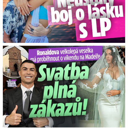
Ronaldova velkolepá veselka na Madeiře: Svatba plná zákazů!