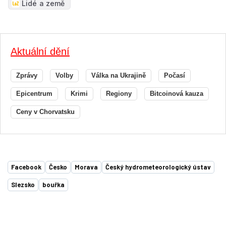
Lidé a země
Aktuální dění
Zprávy
Volby
Válka na Ukrajině
Počasí
Epicentrum
Krimi
Regiony
Bitcoinová kauza
Ceny v Chorvatsku
Facebook
Česko
Morava
Český hydrometeorologický ústav
Slezsko
bouřka