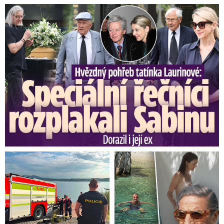
Bude oblačno až zataženo, hlavně zpočátku
Speciální řečníci nad rakví Laurina: Rozbrečeli i dceru
místy i polojasno. Od západu se místy vyskytnou
přeháňky nebo déšť.
Nejnižší noční teploty 10
až 6 °C. Nejvyšší denní teploty 16 až 20 °C, na
jihu Moravy až 22 °C. Mírný západní až
jihozápadní vítr 2 až 6 m/s.
Předpověď na sobotu
Bude oblačno až polojasno, zpočátku až
zataženo a místy se vyskytnou přeháňky,
ojediněle i bouřky.
Během dne budou srážky
ustávat a oblačnosti ubývat. Nejnižší noční
teploty 13 až 9 °C. Nejvyšší denní teploty 18 až
22 °C.
Mírný západní až severozápadní vítr 3 až 7