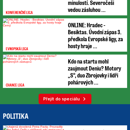
minulostí. Severočeši
vedou zásluhou ...
KONFERENČNÍ LIGA
ONLINE: Hradec -
Besiktas. Úvodní zápas 3.
předkola Evropské ligy, za
hosty hraje ...
EVROPSKÁ LIGA
Kdo na startu mohl
zaujmout Deniu? Motory
„S“, duo Zbrojovky i lídři
pohárových ...
CHANCE LIGA
Přejít do speciálu
POLITIKA