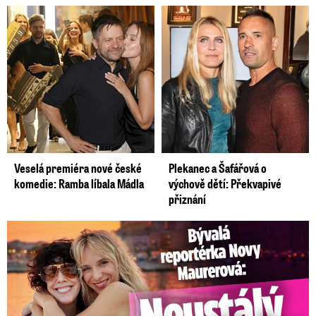
Veselá premiéra nové české
Plekanec a Šafářová o
komedie: Ramba líbala Mádla
výchově dětí: Překvapivé
přiznání
Bývalá reportérka Novy Maurerová: Neustálý boj o lásku s ...