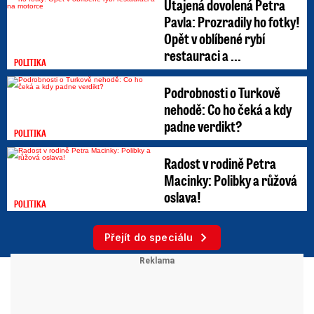
Utajená dovolená Petra
Pavla: Prozradily ho fotky!
Opět v oblíbené rybí
restauraci a ...
POLITIKA
Podrobnosti o Turkově
nehodě: Co ho čeká a kdy
padne verdikt?
POLITIKA
Radost v rodině Petra
Macinky: Polibky a růžová
oslava!
POLITIKA
Přejít do speciálu