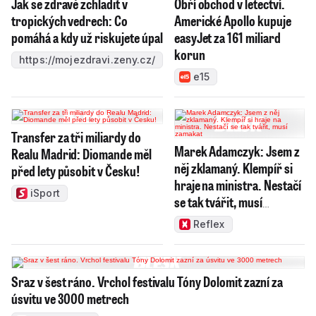
Jak se zdravě zchladit v
Obří obchod v letectví.
tropických vedrech: Co
Americké Apollo kupuje
pomáhá a kdy už riskujete úpal
easyJet za 161 miliard
korun
https://mojezdravi.zeny.cz/
e15
Transfer za tři miliardy do
Marek Adamczyk: Jsem z
Realu Madrid: Diomande měl
něj zklamaný. Klempíř si
před lety působit v Česku!
hraje na ministra. Nestačí
iSport
se tak tvářit, musí
zamakat
Reflex
Sraz v šest ráno. Vrchol festivalu Tóny Dolomit zazní za
úsvitu ve 3000 metrech