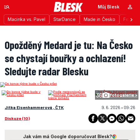
Můj Blesk
Macinka vs. Pavel
StarDance
Made in Česko
Festiva
Opožděný Medard je tu: Na Česko
se chystají bouřky a ochlazení!
Sledujte radar Blesku
36
Fotogalerie >
Jitka Eisenhammerová , ČTK
9. 6. 2026 • 09:26
Diskuze (10)
Jak vám má Google doporučovat Blesk?