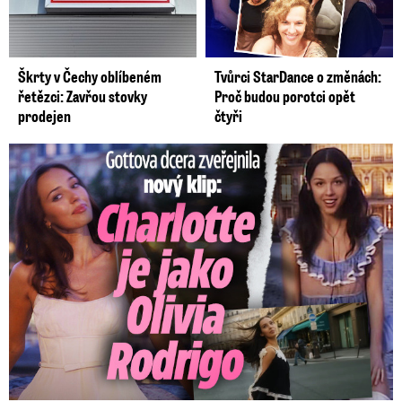
Škrty v Čechy oblíbeném
Tvůrci StarDance o změnách:
řetězci: Zavřou stovky
Proč budou porotci opět
prodejen
čtyři
Gottova dcera zveřejnila nový klip: Je jako Olivie Rodrigo!