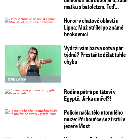
matku s batoletem. Teď…
Horor v chatové oblasti u
Lipna: Muž střílel po známé
brokovnicí
Vydrží vám barva sotva pár
týdnů? Přestaňte dělat tuhle
chybu
REKLAMA
Rodina pátrá po tátovi v
Egyptě: Jirka umřel?!
Policie našla tělo utonulého
muže: Při bouřce se ztratil v
jezeře Most