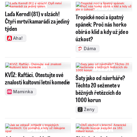
Laďa Kerndl (81) v slzách!
Tropické noci a špatný
Čtyři mrtví kamarádi za jediný
spánek: Proč nás horko
týden
obírá o klid a kdy už jde o
úzkost?
Aha!
Dáma
KVÍZ: Rafťáci. Otestujte své
Šaty jako od návrháře?
znalosti kultovní letní komedie
Těchto 20 seženete v
běžných řetězcích do
Maminka
1000 korun
Ženy