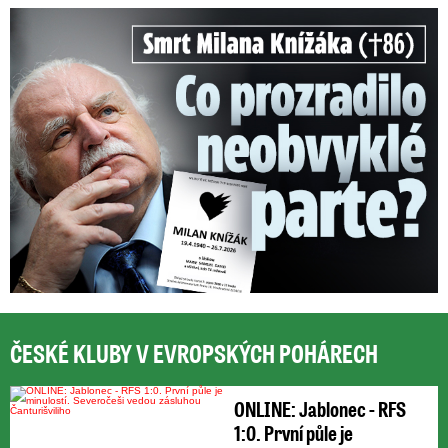
Smrt Milana Knížáka (†86): Co prozradilo neobvyklé parte?
ČESKÉ KLUBY V EVROPSKÝCH POHÁRECH
ONLINE: Jablonec - RFS
1:0. První půle je