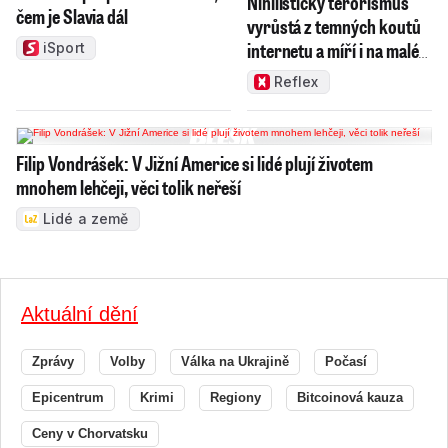
Nihilistický terorismus
čem je Slavia dál
vyrůstá z temných koutů
internetu a míří i na malé
iSport
děti
Reflex
Filip Vondrášek: V Jižní Americe si lidé plují životem
mnohem lehčeji, věci tolik neřeší
Lidé a země
Aktuální dění
Zprávy
Volby
Válka na Ukrajině
Počasí
Epicentrum
Krimi
Regiony
Bitcoinová kauza
Ceny v Chorvatsku