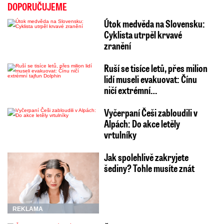
DOPORUČUJEME
Dnes:
Jasno, bouřky. Den 31 až 36 °C.
Útok medvěda na Slovensku:
Zítra:
Jasno, bouřky. Noc 16 až 21, den
Cyklista utrpěl krvavé
30 až 35 °C.
zranění
Pondělí:
Jasno, bouřky. Noc 16 až 21, den
Ruší se tisíce letů, přes milion
27 až 31 °C.
lidí museli evakuovat: Čínu
Úterý:
Jasno, bouřky. Noc 15 až 19, den
ničí extrémní…
28 až 33 °C.
Vyčerpaní Češi zabloudili v
Alpách: Do akce letěly
Video se připravuje ...
vrtulníky
Následky bouřek v Česku: Přehnaly se i kroupy a
lijáky (20.6.2026)
Jak spolehlivě zakryjete
Zdroj: HZS Královéhradeckého kraje
šediny? Tohle musíte znát
REKLAMA