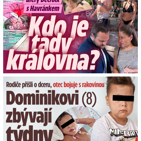
Hasiči dnes v Příbrami zachraňovali dva lidi,
které voda tekoucí z polí uvěznila v zahradním
altánu.
Dostali se k nim na člunu a odvezli je do
bezpečí. Kvůli bouřce hasiči zasahovali i na
dalších místech regionu. Zpočátku vyjížděli
hlavně k popadaným stromům, později i k
čerpání vody, řekl ČTK dnes večer mluvčí
krajských hasičů Jan Sýkora.
Dominikovi (8) zbývají týdny života: Vzkaz od exprezidenta
„Voda, která přitékala do rybníka, uvěznila dva
lidi na zahradě v altánu, hasiči tam museli jet a
dostat je z altánu na člunu,
“ uvedl mluvčí. V
Příbrami podle něj hasiči zasahovali také v ulici
Bratří Čapků, kde voda natekla do školy a bylo