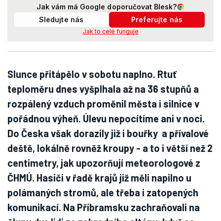
Jak vám má Google doporučovat Blesk?
Sledujte nás
Preferujte nás
Jak to celé funguje
Slunce přitápělo v sobotu naplno. Rtuť
teploměru dnes vyšplhala až na 36 stupňů a
rozpálený vzduch proměnil města i silnice v
pořádnou výheň. Úlevu nepocítíme ani v noci.
Do Česka však dorazily již i bouřky a přívalové
deště, lokálně rovněž kroupy - a to i větší než 2
centimetry, jak upozorňují meteorologové z
ČHMÚ. Hasiči v řadě krajů již měli napilno u
polámaných stromů, ale třeba i zatopených
komunikací. Na Příbramsku zachraňovali na