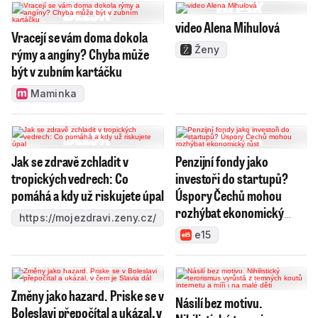
video Alena Mihulová
Vracejí se vám doma dokola
Ženy
rýmy a angíny? Chyba může
být v zubním kartáčku
Maminka
Jak se zdravě zchladit v
Penzijní fondy jako
tropických vedrech: Co
investoři do startupů?
pomáhá a kdy už riskujete úpal
Úspory Čechů mohou
rozhýbat ekonomický
https://mojezdravi.zeny.cz/
růst
e15
Změny jako hazard. Priske se v
Násilí bez motivu.
Boleslavi přepočítal a ukázal, v