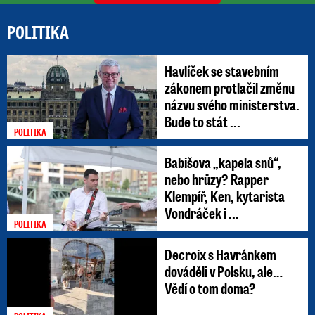
Přívalové deště zastihly účastníky akce u
přehrady Mšeno (20.6.2026)
POLITIKA
Autor: ČTK / Radek Petrášek
A upozorňova i na další nebezpečný jev - nárazy
Havlíček se stavebním
větru, lokálně i tzv. downbursty, tedy silné
zákonem protlačil změnu
sestupné proudy v bouřkách, kdy mohou
názvu svého ministerstva.
Bude to stát ...
dosáhnout až kolem 20 m/s (kolem 70 km/h),
POLITIKA
výjimečně i více.
Babišova „kapela snů“,
nebo hrůzy? Rapper
Politici a tropy: Svatby, běh, bazén i
Klempíř, Ken, kytarista
festivaly! A vyletněný Babiš na
Vondráček i ...
zahradě …
POLITIKA
Decroix s Havránkem
dováděli v Polsku, ale…
Vědí o tom doma?