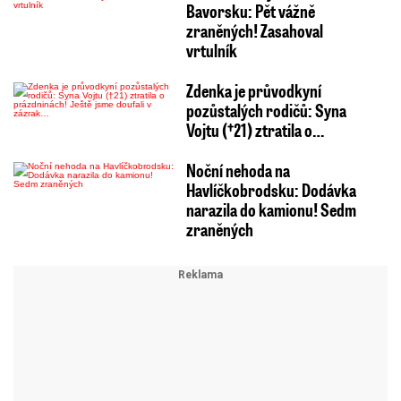
Bavorsku: Pět vážně
zraněných! Zasahoval
vrtulník
Zdenka je průvodkyní
pozůstalých rodičů: Syna
Vojtu (†21) ztratila o…
Noční nehoda na
Havlíčkobrodsku: Dodávka
narazila do kamionu! Sedm
zraněných