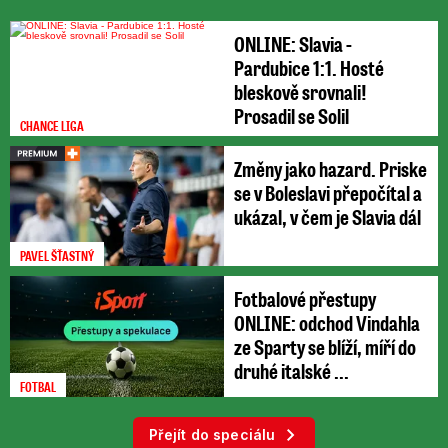
Na Pelhřimovsku likvidovali spadlé stromy
ONLINE: Slavia -
například v Útěchovičkách, Sedlici a Červené
Pardubice 1:1. Hosté
Řečici. Na několika místech odčerpávali
vodu ze
bleskově srovnali!
zatopených prostor, ve Světlé nad Sázavou na
Prosadil se Solil
CHANCE LIGA
Havlíčkobrodsku také pročišťovali kanalizaci.
Změny jako hazard. Priske
se v Boleslavi přepočítal a
ukázal, v čem je Slavia dál
Pro aktuální počasí sledujte radar
Blesku
PAVEL ŠŤASTNÝ
Fotbalové přestupy
Přestože tropy budou pokračovat i zítra, příští
ONLINE: odchod Vindahla
týden by se mělo mírně ochladit. Druhý
ze Sparty se blíží, míří do
červencový týden pak přibude deště a bouřek.
druhé italské ...
FOTBAL
Přejít do speciálu