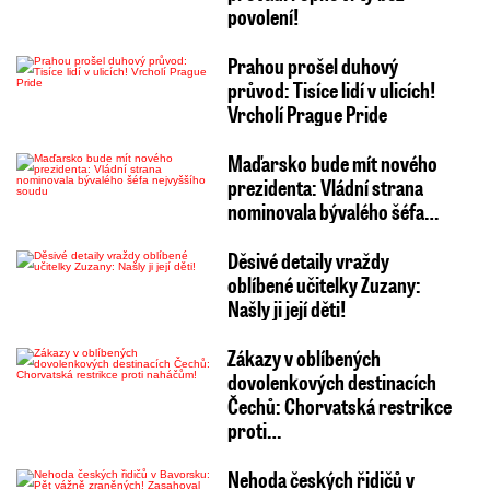
povolení!
Prahou prošel duhový
průvod: Tisíce lidí v ulicích!
Vrcholí Prague Pride
Maďarsko bude mít nového
prezidenta: Vládní strana
nominovala bývalého šéfa…
Děsivé detaily vraždy
oblíbené učitelky Zuzany:
Našly ji její děti!
Zákazy v oblíbených
dovolenkových destinacích
Čechů: Chorvatská restrikce
proti…
Nehoda českých řidičů v