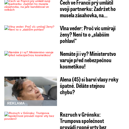
Čech ve Francii prý umlátil
svoji partnerku: Zadržet ho
musela zásahovka, na…
Vlna veder: Proč víc umírají
ženy? Není to o „slabším
pohlaví“
Nemáte ji i vy? Ministerstvo
varuje před nebezpečnou
kosmetikou!
Alena (45) si barví vlasy roky
špatně. Děláte stejnou
chybu?
REKLAMA
Rozruch v Grónsku:
Trumpova společnost
provádí ropné vrty bez