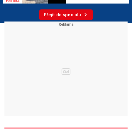
POLITIKA
Přejít do speciálu
Výstraha i kvůli hicu
Český hydrometeorologický ústav v pátek vydal
kvůli vysokým teplotám a bouřkám výstrahu.
„V
sobotu a v neděli se na většině území
dočkáme teplot nad 31 °C, na jihu Moravy a
místy i v severní polovině Čech mohou
přesáhnout 34 °C. Po celé období budeme
vzhledem k vysoké vlhkosti vzduchu pociťovat
dusno,“
píše se v příspěvku.
Jak bude?