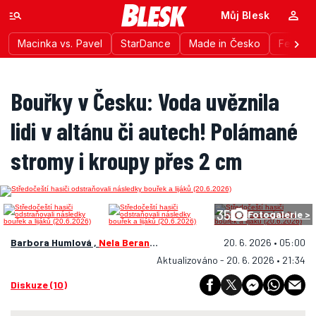
Můj Blesk
Macinka vs. Pavel
StarDance
Made in Česko
Festiva
Bouřky v Česku: Voda uvěznila
lidi v altánu či autech! Polámané
stromy i kroupy přes 2 cm
35
Fotogalerie >
Barbora Humlová ,
Nela Beranová
20. 6. 2026 • 05:00
Aktualizováno - 20. 6. 2026 • 21:34
Diskuze (10)