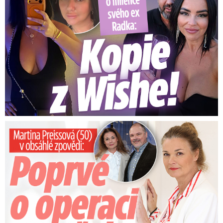
technického rázu,“
uvedli večer hasiči z HZS
Královéhradeckého kraje na sociální síti
X
.
Směna pracovníků operačního a informačního
střediska musela být kvůli počasí posílena.
„Odstraňujeme stromy z komunikací,
pomáháme čerpat vodu ze zatopených
prostor.
V Červeném Kostelci se vyvalila na
Preissová (50) v obsáhlé zpovědi: Poprvé o operaci manžela
silnici víka od kanálů a došlo k zatopení
komunikace, víka jsme vrátili zpět,“ uvedli
hasiči.
Libereckým krajem se prohnaly bouřky s