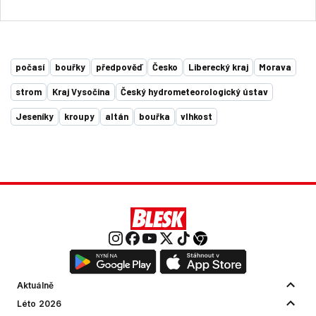
počasí
bouřky
předpověď
Česko
Liberecký kraj
Morava
strom
Kraj Vysočina
Český hydrometeorologický ústav
Jeseníky
kroupy
altán
bouřka
vlhkost
Aktuálně
Léto 2026