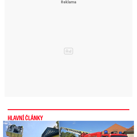
„První výraznější bouřky dnešního dne
(20.6.2026, 13:25) na našem území se již
vyskytují v Jihočeském kraji na Prachaticku a
Volyňsku.
V jejich rámci se mohou vyskytnout
kroupy přes 2 cm v průměru a intenzivní srážky,“
informvali v průběhu soboy meteorologové.
„V současné době (kolem 15:30 hod.) se
v
Čechách, na Českomoravském pomezí a v
Jeseníkách vyskytují lokální bouřky.
Nejsilnější jsou momentálně v Libereckém
kraji.
Příliš se nepohybují, spíše iniciují vznik
dalších buněk ve své blízkosti,“ uváděl později
HLAVNÍ ČLÁNKY
ČHMÚ na Facebooku.
U Daniela Landy hořelo! Hasiči kroutí hlavou