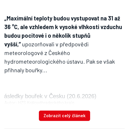
„Maximální teploty budou vystupovat na 31 až
36 °C, ale vzhledem k vysoké vlhkosti vzduchu
budou pocitové i o několik stupňů
vyšší,“
upozorňovali v předpovědi
meteorologové z Českého
hydrometeorologického ústavu. Pak se však
přihnaly bouřky...
Následky bouřek v Česku (20.6.2026)
Autor: HZS Královéhradeckého kraje
Bouřky na jihu Čech i v Jeseníkách
Zobrazit celý článek