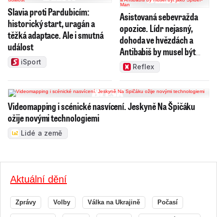
Slavia proti Pardubicím:
Asistovaná sebevražda
historický start, uragán a
opozice. Lídr nejasný,
těžká adaptace. Ale i smutná
dohoda ve hvězdách a
událost
Antibabiš by musel být
jako Spider-Man
iSport
Reflex
Videomapping i scénické nasvícení. Jeskyně Na Špičáku
ožije novými technologiemi
Lidé a země
Aktuální dění
Zprávy
Volby
Válka na Ukrajině
Počasí