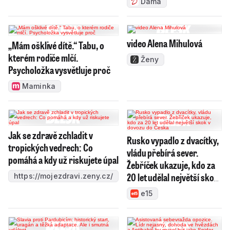
Dáma
video Alena Mihulová
„Mám ošklivé dítě.“ Tabu, o
kterém rodiče mlčí.
Ženy
Psycholožka vysvětluje proč
Maminka
Jak se zdravě zchladit v
Rusko vypadlo z dvacítky,
tropických vedrech: Co
vládu přebírá sever.
pomáhá a kdy už riskujete úpal
Žebříček ukazuje, kdo za
20 let udělal největší skok
https://mojezdravi.zeny.cz/
v dovozu do Česka
e15