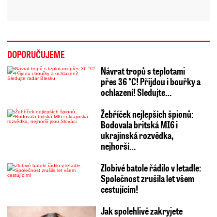
DOPORUČUJEME
Návrat tropů s teplotami
přes 36 °C! Přijdou i bouřky a
ochlazení! Sledujte…
Žebříček nejlepších špionů:
Bodovala britská MI6 i
ukrajinská rozvědka,
nejhorší…
Zlobivé batole řádilo v letadle:
Společnost zrušila let všem
cestujícím!
Jak spolehlivě zakryjete