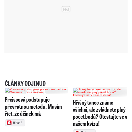
ČLÁNKY ODJINUD
Preissová podstupuje
Hříšný tanec známe
převratnou metodu: Musím
všichni, ale zvládnete plný
říct, že účinek má
počet bodů? Otestujte se v
našem kvízu!
Aha!