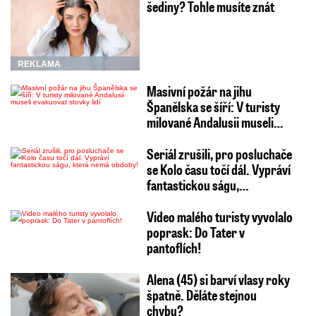
šediny? Tohle musíte znát
REKLAMA
Masivní požár na jihu
Španělska se šíří: V turisty
milované Andalusii museli…
Seriál zrušili, pro posluchače
se Kolo času točí dál. Vypráví
fantastickou ságu,…
Video malého turisty vyvolalo
poprask: Do Tater v
pantoflích!
Alena (45) si barví vlasy roky
špatně. Děláte stejnou
chybu?