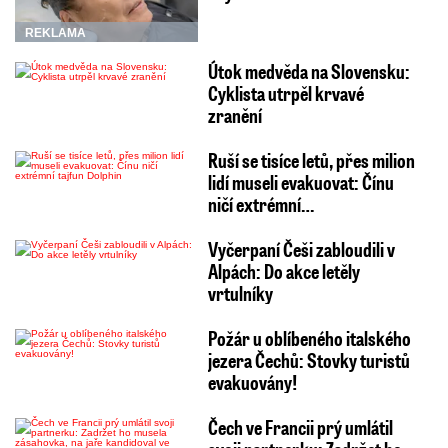
REKLAMA
Útok medvěda na Slovensku:
Cyklista utrpěl krvavé
zranění
Ruší se tisíce letů, přes milion
lidí museli evakuovat: Čínu
ničí extrémní…
Vyčerpaní Češi zabloudili v
Alpách: Do akce letěly
vrtulníky
Požár u oblíbeného italského
jezera Čechů: Stovky turistů
evakuovány!
Čech ve Francii prý umlátil