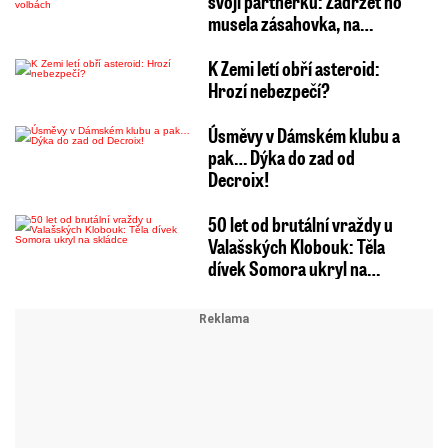
svoji partnerku: Zadržet ho
musela zásahovka, na…
K Zemi letí obří asteroid:
Hrozí nebezpečí?
Úsměvy v Dámském klubu a
pak… Dýka do zad od
Decroix!
50 let od brutální vraždy u
Valašských Klobouk: Těla
dívek Somora ukryl na…