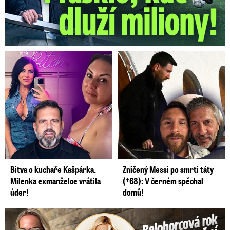
Bitva o kuchaře Kašpárka.
Zničený Messi po smrti táty
Milenka exmanželce vrátila
(†68): V černém spěchal
úder!
domů!
Belohorcová rok po odstranění implantátů: Konečně sama sebou