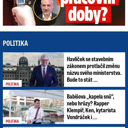
POLITIKA
Havlíček se stavebním
zákonem protlačil změnu
názvu svého ministerstva.
Bude to stát ...
POLITIKA
Babišova „kapela snů“,
nebo hrůzy? Rapper
Klempíř, Ken, kytarista
Vondráček i ...
POLITIKA