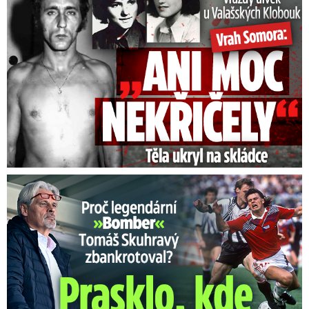
40,4 stupně Celsia a více vypsala Chance kurz
3,90:1, na nižší teplotu kurz 1,20:1.
Video se připravuje ...
Mark Rieder o jevu El Nino
Zdroj: Kateřina Vavřínová
Proč Skuhravý zbankrotoval? Prasklo, kde dluží miliony!