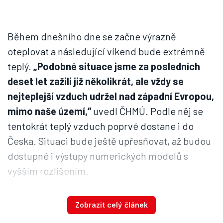
Během dnešního dne se začne výrazně
oteplovat a následující víkend bude extrémně
teplý.
„Podobné situace jsme za posledních
deset let zažili již několikrát, ale vždy se
nejteplejší vzduch udržel nad západní Evropou,
mimo naše území,“
uvedl ČHMÚ. Podle něj se
tentokrát teplý vzduch poprvé dostane i do
Česka. Situaci bude ještě upřesňovat, až budou
dostupné i výstupy numerických modelů s
vyšším rozlišením.
Výsledná maxima budou podle meteorologů
Zobrazit celý článek
záviset ale i na vlhkosti vzduchu a proudění