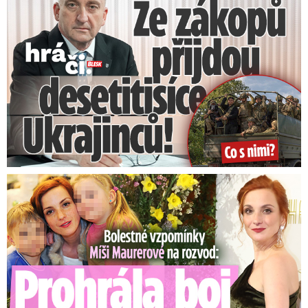
Sledujte počasí na radaru Blesku
Zatím nejvyšší absolutní teplotu v České
republice zaznamenali meteorologové 20.
srpna 2012, kdy ve středočeských
Dobřichovicích
naměřili 40,4 stupně Celsia.
Padlo tak dlouholeté maximum, 40,2 stupně
Celsia, z 27. července 1983 z pražské Uhříněvsi.
Bolestné vzpomínky Míši Maurerové: Prohrála boj o dvojčata!
V loňském létě dosáhla podle
dat
ČHMÚ
maximální denní teplota vzduchu nejvyšší
hodnoty 2. července, v Doksanech na
Litoměřicku bylo 37,3 stupně Celsia.
Mimo
standardní síť ČHMÚ byla ve stejný den
zaznamenána teplota 37,4 stupně Celsia na