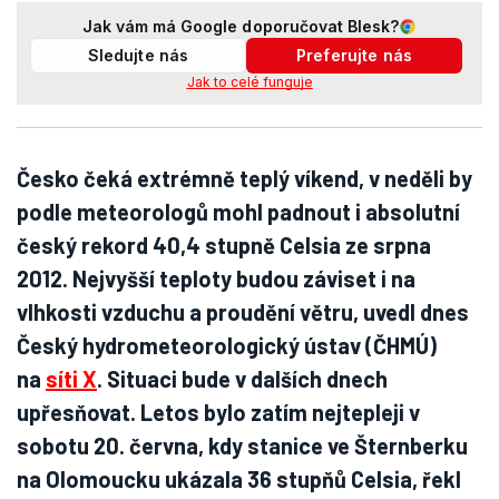
Jak vám má Google doporučovat Blesk?
Sledujte nás
Preferujte nás
Jak to celé funguje
Česko čeká extrémně teplý víkend, v neděli by
podle meteorologů mohl padnout i absolutní
český rekord 40,4 stupně Celsia ze srpna
2012. Nejvyšší teploty budou záviset i na
vlhkosti vzduchu a proudění větru, uvedl dnes
Český hydrometeorologický ústav (ČHMÚ)
na
síti X
. Situaci bude v dalších dnech
upřesňovat. Letos bylo zatím nejtepleji v
sobotu 20. června, kdy stanice ve Šternberku
na Olomoucku ukázala 36 stupňů Celsia, řekl