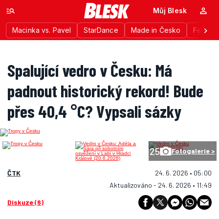
Můj Blesk
Macinka vs. Pavel
StarDance
Made in Česko
Festiva
Spalující vedro v Česku: Má
padnout historický rekord! Bude
přes 40,4 °C? Vypsali sázky
25
Fotogalerie >
ČTK
24. 6. 2026 • 05:00
Aktualizováno - 24. 6. 2026 • 11:49
Diskuze (6)