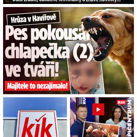
schránek při pařácích šplhá nad 50 °C! Čokoláda
se rozpouští už kolem 25 °C, pečivo se může
Hrůza v Havířově: Pes pokousal chlapečka (2) ve tváři!
zapařit a rychleji plesnivět. Vedro nesvědčí ani
doplňkům stravy.
„Vysoká teplota ničí některé
účinné látky, např. vitamín C nebo probiotické
bakterie,“
řekl Marek Zemánek, mluvčí
Potravinářské komory. Ta doporučuje využívat
raději kamenné výdejny nebo rozvoz v
chladicích vozech.
Vedra v Evropě
Od doby, kdy 17. června ve Francii vypukla
vlna
veder
, překročila teplota hranici 40
stupňů ve více než 50 departementech, a to