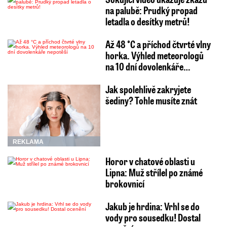
na palubě: Prudký propad
letadla o desítky metrů!
Až 48 °C a příchod čtvrté vlny
horka. Výhled meteorologů
na 10 dní dovolenkáře…
Jak spolehlivě zakryjete
šediny? Tohle musíte znát
REKLAMA
Horor v chatové oblasti u
Lipna: Muž střílel po známé
brokovnicí
Jakub je hrdina: Vrhl se do
vody pro sousedku! Dostal