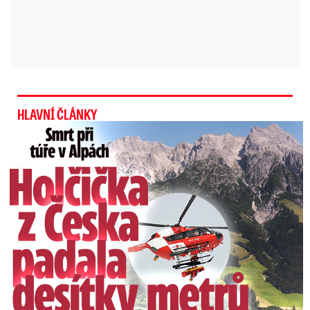
Bookmakeři vypsali sázky na nedělní maximum i
na nejvyšší teplotu během letošního léta.
Na
hodnotu 40,4 °C a více je kurz 3,90:1, na nižší
1,20:1.
HLAVNÍ ČLÁNKY
Spálíme se za 20 minut
Smrt Češky v Alpách: Zemřela při túře s rodiči
Nejen vedro je extrémní.
„UV-index bude v
následujících dnech atakovat až hodnotu 8,
což je maximum, které je v Česku možné,“
varovala společnost Meteocentrum.
Meteoroložka Dagmar Honsová doplnila:
„Vůbec
bychom se neměli zdržovat od 11. do 16. hodiny
na přímém slunci. Bez použití opalovacího
krému hrozí úžeh a spálení pokožky během