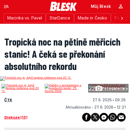
Můj Blesk
Macinka vs. Pavel
StarDance
Made in Česko
Festiva
Tropická noc na pětině měřicích
stanic! A čeká se překonání
absolutního rekordu
22
Fotogalerie >
ČTK
27. 6. 2026 • 09:26
Aktualizováno - 27. 6. 2026 • 12:21
Diskuze (13)