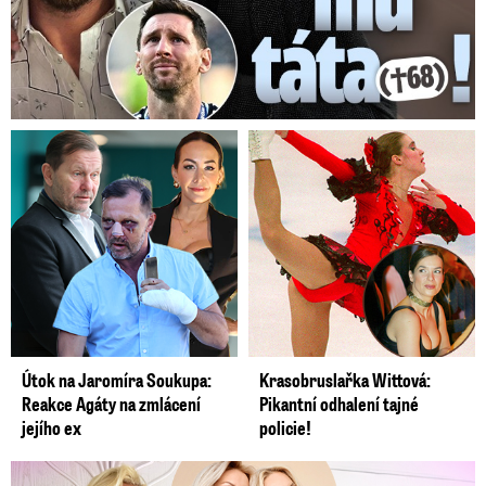
Video se připravuje ...
Jak poznat přehřátí u psa a jak mu pomoci v horkých
dnech?
Zdroj: Videoredakce ženských webů
Útok na Jaromíra Soukupa:
Krasobruslařka Wittová:
Reakce Agáty na zmlácení
Pikantní odhalení tajné
jejího ex
policie!
Krásná sestra Krainové bez emocí: Mám to za pár…