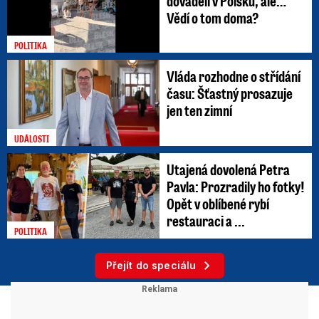
dováděli v Polsku, ale…
Vědí o tom doma?
POLITIKA
Vláda rozhodne o střídání
času: Šťastný prosazuje
jen ten zimní
UDÁLOSTI
Utajená dovolená Petra
Pavla: Prozradily ho fotky!
Opět v oblíbené rybí
restauraci a ...
POLITIKA
Přejít do speciálu