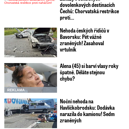
dovolenkových destinacích
Čechů: Chorvatská restrikce
proti…
Nehoda českých řidičů v
Bavorsku: Pět vážně
zraněných! Zasahoval
vrtulník
Alena (45) si barví vlasy roky
špatně. Děláte stejnou
chybu?
REKLAMA
Noční nehoda na
Havlíčkobrodsku: Dodávka
narazila do kamionu! Sedm
zraněných