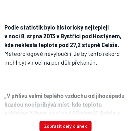
Podle statistik bylo historicky nejtepleji
v noci 8. srpna 2013 v Bystřici pod Hostýnem,
kde neklesla teplota pod 27,2 stupně Celsia.
Meteorologové nevyloučili, že by tento rekord
mohl být v noci na pondělí překonán.
„V přílivu velmi teplého vzduchu od jihozápadu
každou nocí přibývá míst, kde teplota
neklesne během noci pod 20 stupňů Celsia a
vyskytne se takzvaná tropická noc. Dnes ráno
Zobrazit celý článek
tyto podmínky byly splněny přibližně na 20