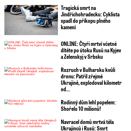
Tragická smrt na
Jindřichohradecku: Cyklista
spadl do příkopu plného
kamení
ONLINE: Čtyři mrtví včetně
dítěte po útoku Rusů na Kyjev
a Zelenskyj v Srbsku
Rozruch v Bulharsku kvůli
dronu: Patřil zřejmě
Ukrajině, explodoval kilometr
od…
Rodinný dům lehl popelem:
Shořelo 10 milionů!
Navracel domů mrtvá těla
Ukrajinců i Rusů: Smrt