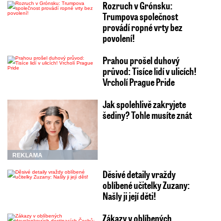
Rozruch v Grónsku:
Trumpova společnost
provádí ropné vrty bez
povolení!
Prahou prošel duhový
průvod: Tisíce lidí v ulicích!
Vrcholí Prague Pride
Jak spolehlivě zakryjete
šediny? Tohle musíte znát
REKLAMA
Děsivé detaily vraždy
oblíbené učitelky Zuzany:
Našly ji její děti!
Zákazy v oblíbených