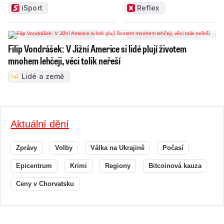
iSport
Reflex
Filip Vondrášek: V Jižní Americe si lidé plují životem
mnohem lehčeji, věci tolik neřeší
Lidé a země
Aktuální dění
Zprávy
Volby
Válka na Ukrajině
Počasí
Epicentrum
Krimi
Regiony
Bitcoinová kauza
Ceny v Chorvatsku