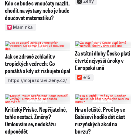
Ženy
Kdo se bude s vnoučaty mazlit,
chodit na výstavy nebo je bude
doučovat matematiku?
Maminka
Za státní dluhy Česko platí
Jak se zdravě zchladit v
čtvrté nejvyšší úroky v
tropických vedrech: Co
Evropské unii
pomáhá a kdy už riskujete úpal
e15
https://mojezdravi.zeny.cz/
Kritický Priske: Nepřijatelné,
Hra o letiště. Proč by se
tohle nestačí. Změny?
Babišovi hodilo dát část
Omlouvám se, nedokážu
ruzyňských akcií na
odpovědět
burzu?