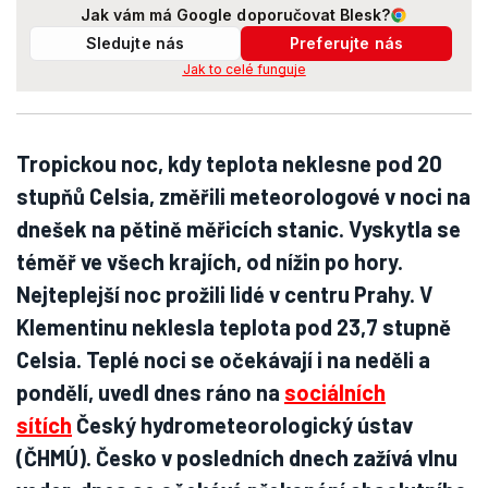
Jak vám má Google doporučovat Blesk?
Sledujte nás
Preferujte nás
Jak to celé funguje
Tropickou noc, kdy teplota neklesne pod 20
stupňů Celsia, změřili meteorologové v noci na
dnešek na pětině měřicích stanic. Vyskytla se
téměř ve všech krajích, od nížin po hory.
Nejteplejší noc prožili lidé v centru Prahy. V
Klementinu neklesla teplota pod 23,7 stupně
Celsia. Teplé noci se očekávají i na neděli a
pondělí, uvedl dnes ráno na
sociálních
sítích
Český hydrometeorologický ústav
(ČHMÚ). Česko v posledních dnech zažívá vlnu