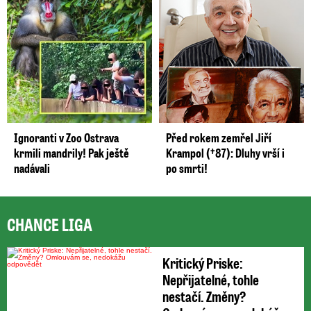
Ignoranti v Zoo Ostrava
Před rokem zemřel Jiří
krmili mandrily! Pak ještě
Krampol (†87): Dluhy vrší i
nadávali
po smrti!
CHANCE LIGA
Kritický Priske:
Nepřijatelné, tohle
nestačí. Změny?