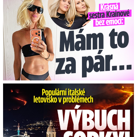
Erupce sicilské sopky Etny: Ruší desítky letů