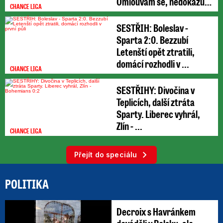
Omlouvám se, nedokážu
CHANCE LIGA
odpovědět
SESTŘIH: Boleslav -
Sparta 2:0. Bezzubí
Letenští opět ztratili,
domácí rozhodli v ...
CHANCE LIGA
SESTŘIHY: Divočina v
Teplicích, další ztráta
Sparty. Liberec vyhrál,
Zlín - ...
CHANCE LIGA
Přejít do speciálu
POLITIKA
Decroix s Havránkem