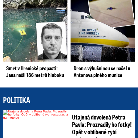
Smrt v Hranické propasti:
Dron s výbušninou se našel u
Jana našli 186 metrů hluboku
Antonova plného munice
POLITIKA
Utajená dovolená Petra
Pavla: Prozradily ho fotky!
Opět v oblíbené rybí