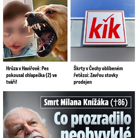
Hrůza v Havířově: Pes
Škrty v Čechy oblíbeném
pokousal chlapečka (2) ve
řetězci: Zavřou stovky
tváři!
prodejen
Smrt Milana Knížáka (†86): Co prozradilo neobvyklé parte?