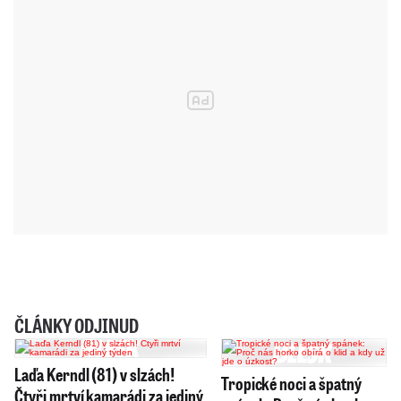
ČLÁNKY ODJINUD
Laďa Kerndl (81) v slzách!
Tropické noci a špatný
Čtyři mrtví kamarádi za jediný