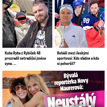
Kuba Ryba z Rybiček 48
Boháči mezi českými
prozradil netradiční jméno
sportovci: Kdo vládne a kdo
syna. ...
si pohoršil?
Bývalá reportérka Novy Maurerová: Neustálý boj o lásku s ...