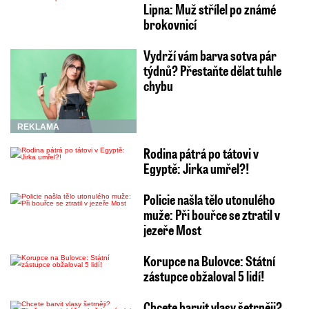
Lipna: Muž střílel po známé
brokovnicí
Vydrží vám barva sotva pár
týdnů? Přestaňte dělat tuhle
chybu
REKLAMA
Rodina pátrá po tátovi v
Egyptě: Jirka umřel?!
Policie našla tělo utonulého
muže: Při bouřce se ztratil v
jezeře Most
Korupce na Bulovce: Státní
zástupce obžaloval 5 lidí!
Chcete barvit vlasy šetrněji?