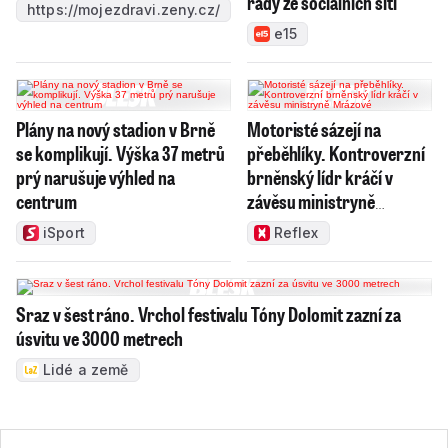
rady ze sociálních sítí
https://mojezdravi.zeny.cz/
e15
Plány na nový stadion v Brně
Motoristé sázejí na
se komplikují. Výška 37 metrů
přeběhlíky. Kontroverzní
prý narušuje výhled na
brněnský lídr kráčí v
centrum
závěsu ministryně
Mrázové
iSport
Reflex
Sraz v šest ráno. Vrchol festivalu Tóny Dolomit zazní za
úsvitu ve 3000 metrech
Lidé a země