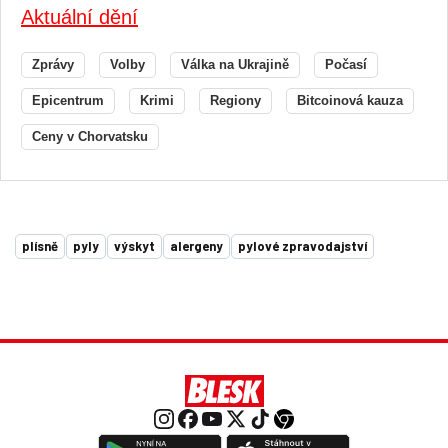
Aktuální dění
Zprávy
Volby
Válka na Ukrajině
Počasí
Epicentrum
Krimi
Regiony
Bitcoinová kauza
Ceny v Chorvatsku
plísně
pyly
výskyt
alergeny
pylové zpravodajství