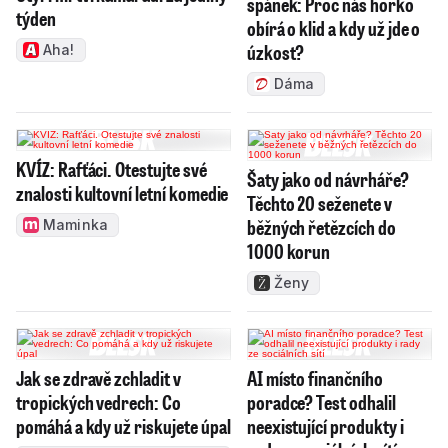
spánek: Proč nás horko
týden
obírá o klid a kdy už jde o
úzkost?
Aha!
Dáma
KVÍZ: Rafťáci. Otestujte své
Šaty jako od návrháře?
znalosti kultovní letní komedie
Těchto 20 seženete v
běžných řetězcích do
Maminka
1000 korun
Ženy
Jak se zdravě zchladit v
AI místo finančního
tropických vedrech: Co
poradce? Test odhalil
pomáhá a kdy už riskujete úpal
neexistující produkty i