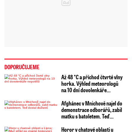
DOPORUČUJEME
Až 48 °C a příchod čtvrté vlny
horka. Výhled meteorologů
na 10 dní dovolenkáře…
Afghánec v Mnichově najel do
demonstrace odborářů, zabil
matku s batoletem. Teď…
Horor v chatové oblasti u