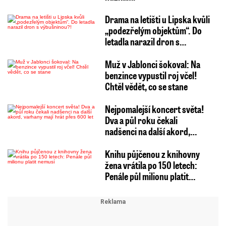
Drama na letišti u Lipska kvůli
„podezřelým objektům“. Do
letadla narazil dron s…
Muž v Jablonci šokoval: Na
benzince vypustil roj včel!
Chtěl vědět, co se stane
Nejpomalejší koncert světa!
Dva a půl roku čekali
nadšenci na další akord,…
Knihu půjčenou z knihovny
žena vrátila po 150 letech:
Penále půl milionu platit…