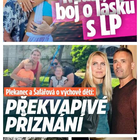
Plekanec a Šafářová o výchově dětí: Překvapivé přiznání