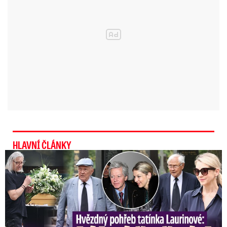
HLAVNÍ ČLÁNKY
Speciální řečníci nad rakví Laurina: Rozbrečeli i dceru