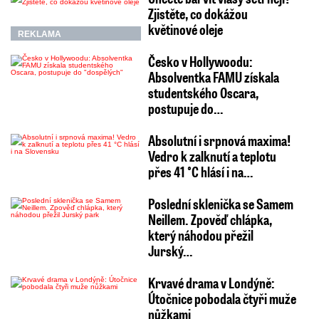
Zjistěte, co dokážou
květinové oleje
REKLAMA
Česko v Hollywoodu:
Absolventka FAMU získala
studentského Oscara,
postupuje do…
Absolutní i srpnová maxima!
Vedro k zalknutí a teplotu
přes 41 °C hlásí i na…
Poslední sklenička se Samem
Neillem. Zpověď chlápka,
který náhodou přežil
Jurský…
Krvavé drama v Londýně:
Útočnice pobodala čtyři muže
nůžkami