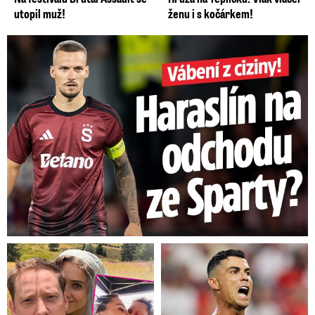
utopil muž!
ženu i s kočárkem!
Vábení z ciziny! Haraslín na odchodu ze Sparty?