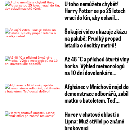
U toho nemůžete chybět!
Harry Potter se po 25 letech
vrací do kin, aby oslavil…
Šokující video ukazuje zkázu
na palubě: Prudký propad
letadla o desítky metrů!
Až 48 °C a příchod čtvrté vlny
horka. Výhled meteorologů
na 10 dní dovolenkáře…
Afghánec v Mnichově najel do
demonstrace odborářů, zabil
matku s batoletem. Teď…
Horor v chatové oblasti u
Lipna: Muž střílel po známé
brokovnicí