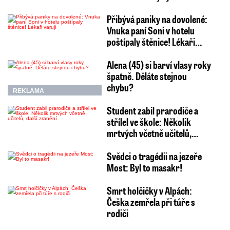
Přibývá paniky na dovolené:
Vnuka paní Soni v hotelu
poštípaly štěnice! Lékaři…
Alena (45) si barví vlasy roky
špatně. Děláte stejnou
chybu?
REKLAMA
Student zabil prarodiče a
střílel ve škole: Několik
mrtvých včetně učitelů,…
Svědci o tragédii na jezeře
Most: Byl to masakr!
Smrt holčičky v Alpách:
Češka zemřela při túře s
rodiči