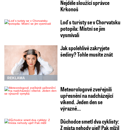
Nejdéle sloužící správce
Krkonoš
Loď s turisty se v Chorvatsku
potopila: Místní se jim
vysmívali
Jak spolehlivě zakryjete
šediny? Tohle musíte znát
REKLAMA
Meteorologové zveřejnili
upřesnění na nadcházející
víkend. Jeden den se
výrazně…
Důchodce smetl dva cyklisty:
Z místa nehody ujel! Pak mlžil