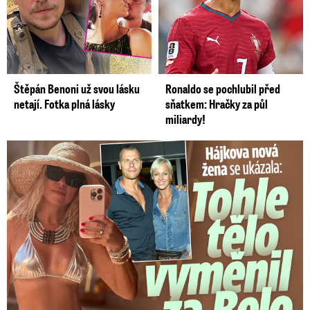
Štěpán Benoni už svou lásku
Ronaldo se pochlubil před
netají. Fotka plná lásky
sňatkem: Hračky za půl
miliardy!
Tohle tělo nahradilo Belo: Nová partnerka se ukázala...