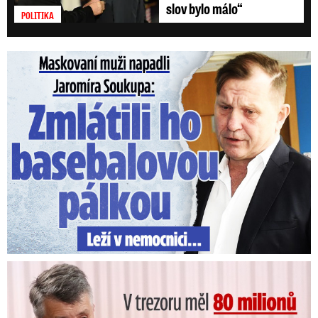
slov bylo málo“
POLITIKA
Maskovaní muži napadli Jaromíra Soukupa: Krvavá nakládačka
V trezoru měl 80 milionů: Policie obvinila exšéfa železnic!