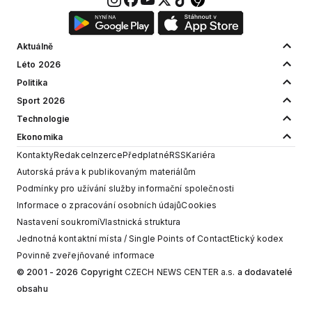
Aktuálně
Léto 2026
Politika
Sport 2026
Technologie
Ekonomika
Kontakty
Redakce
Inzerce
Předplatné
RSS
Kariéra
Autorská práva k publikovaným materiálům
Podmínky pro užívání služby informační společnosti
Informace o zpracování osobních údajů
Cookies
Nastavení soukromí
Vlastnická struktura
Jednotná kontaktní místa / Single Points of Contact
Etický kodex
Povinně zveřejňované informace
© 2001 - 2026 Copyright
CZECH NEWS CENTER a.s.
a dodavatelé
obsahu