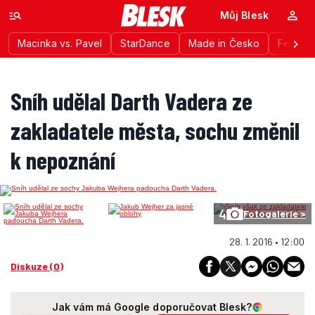
Můj Blesk
Macinka vs. Pavel
StarDance
Made in Česko
Festiva
Sníh udělal Darth Vadera ze
zakladatele města, sochu změnil
k nepoznání
4
Fotogalerie >
28. 1. 2016 • 12:00
Diskuze (0)
Jak vám má Google doporučovat Blesk?