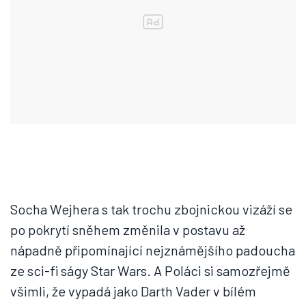
Socha Wejhera s tak trochu zbojnickou vizáží se
po pokrytí sněhem změnila v postavu až
nápadně připomínající nejznámějšího padoucha
ze sci-fi ságy Star Wars. A Poláci si samozřejmě
všimli, že vypadá jako Darth Vader v bílém