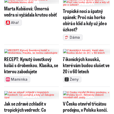
Marta Kubišová: Úmorná
Tropické noci a špatný
vedra si vyžádala krutou oběť
spánek: Proč nás horko
obírá o klid a kdy už jde o
Aha!
úzkost?
Dáma
RECEPT: Kynutý švestkový
7 ikonických kousků,
koláč s drobenkou. Klasika, se
které vám budou slušet ve
kterou zabodujete
20 i v 60 letech
Maminka
Ženy
Jak se zdravě zchladit v
V Česku otevřel třicátou
tropických vedrech: Co
prodejnu, v Polsku končí.