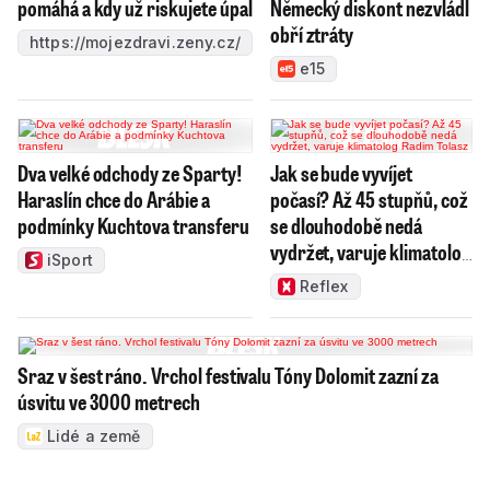
pomáhá a kdy už riskujete úpal
Německý diskont nezvládl
obří ztráty
https://mojezdravi.zeny.cz/
e15
Dva velké odchody ze Sparty!
Jak se bude vyvíjet
Haraslín chce do Arábie a
počasí? Až 45 stupňů, což
podmínky Kuchtova transferu
se dlouhodobě nedá
vydržet, varuje klimatolog
iSport
Radim Tolasz
Reflex
Sraz v šest ráno. Vrchol festivalu Tóny Dolomit zazní za
úsvitu ve 3000 metrech
Lidé a země