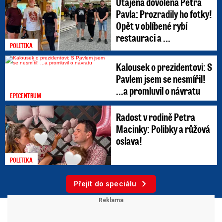
Utajená dovolená Petra
Pavla: Prozradily ho fotky!
Opět v oblíbené rybí
restauraci a ...
POLITIKA
Kalousek o prezidentovi: S
Pavlem jsem se nesmířil!
...a promluvil o návratu
EPICENTRUM
Radost v rodině Petra
Macinky: Polibky a růžová
oslava!
POLITIKA
Přejít do speciálu