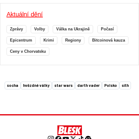
Aktuální dění
Zprávy
Volby
Válka na Ukrajině
Počasí
Epicentrum
Krimi
Regiony
Bitcoinová kauza
Ceny v Chorvatsku
socha
hvězdné války
star wars
darth vader
Polsko
sith