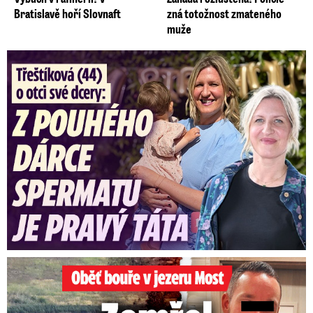
Bratislavě hoří Slovnaft
zná totožnost zmateného
muže
Třeštíková (44) o otci dcery: Z dárce spermatu pravý táta
Oběť bouře v jezeru Most: Zemřel táta Dominik (†28)