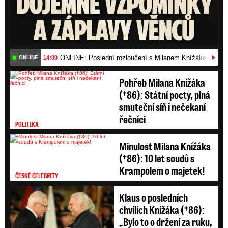
ONLINE: Poslední rozloučení s Milanem Knížákem (†86)
14:00
ONLINE
Pohřeb Milana Knížáka
(†86): Státní pocty, plná
smuteční síň i nečekaní
řečníci
POLITIKA
Minulost Milana Knížáka
(†86): 10 let soudů s
Krampolem o majetek!
ČESKÉ CELEBRITY
Klaus o posledních
chvílích Knížáka (†86):
„Bylo to o držení za ruku,