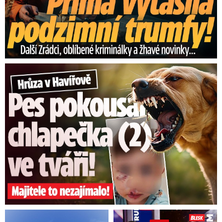
Hrůza v Havířově: Pes pokousal chlapečka (2) ve tváři!