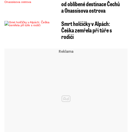
od oblíbené destinace Čechů
a Onassisova ostrova
Smrt holčičky v Alpách:
Češka zemřela při túře s
rodiči