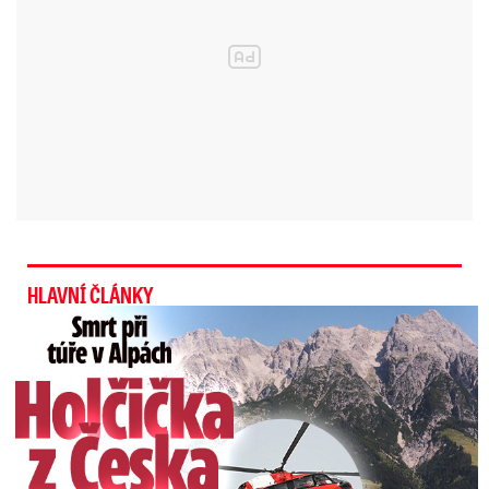
bude o měsíc dřív než minulou zimu
.
Závěje, jazyky a klouzačka:
Prosněží celý týden. Kde už začalo?
V sobotu se například rozjede lanovka na
Tanvaldském Špičáku v Jizerských horách, v
krkonošských areálech se vleky rozjedou
HLAVNÍ ČLÁNKY
zřejmě až příští týden. Na přírodní sníh čeká
Smrt Češky v Alpách: Zemřela při túře s rodiči
třeba skiareál v Rokytnici nad Jizerou, vrchol
Lysé hory je totiž v nejpřísněji chráněné zóně
národního parku a technické zasněžování tam
není možné. Aby se tam mohlo lyžovat, musí
napadnout alespoň půl metru sněhu.