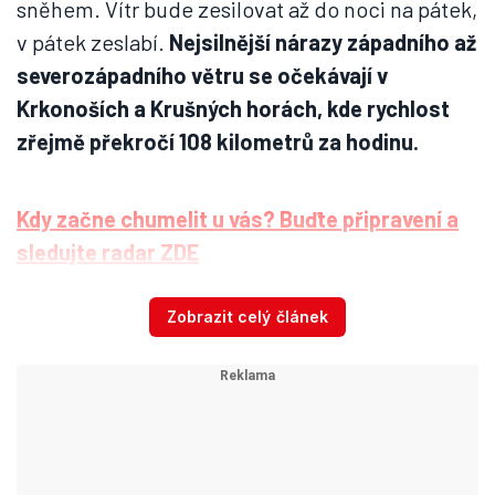
sněhem. Vítr bude zesilovat až do noci na pátek,
v pátek zeslabí.
Nejsilnější nárazy západního až
severozápadního větru se očekávají v
Krkonoších a Krušných horách, kde rychlost
zřejmě překročí 108 kilometrů za hodinu.
Kdy začne chumelit u vás? Buďte připravení a
sledujte radar ZDE
Zobrazit celý článek
Na sněhovou nadílku čeká řada lyžařských
areálů, jejichž provozovatelé využili v
uplynulých dnech mrazivého počasí a začali
sjezdové tratě uměle zasněžovat.
Sezonu chtějí
zahájit některé skiareály už o víkendu, což