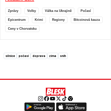
Zprávy
Volby
Válka na Ukrajině
Počasí
Epicentrum
Krimi
Regiony
Bitcoinová kauza
Ceny v Chorvatsku
silnice
počasí
doprava
zima
sníh