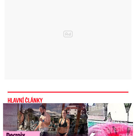
stupeň Celsia. Podle předpovědi bude dnes v
regionu po celý den trvale, místy občasně
sněžit.
Sněžení by mělo doznívat v noci na čtvrtek, kdy
se může objevit i déšť se sněhem.
Ve čtvrtek
bude mlhavo, mlhy mohou na horách i
namrzat. Během dne bude navíc místy mrholit,
ojediněle bude mrholení také namrzat
. V noci
teplota klesne na minus tři, při zmenšené
oblačnosti až na minus osm stupňů, přes den
stoupne nejvýše na plus tři stupně Celsia.
HLAVNÍ ČLÁNKY
Exministryně s Havránkem dováděli v Polsku: První slova!
MHD v Brně má až půl hodiny zpoždění
MHD v Brně má dnes ráno problémy kvůli sněhu