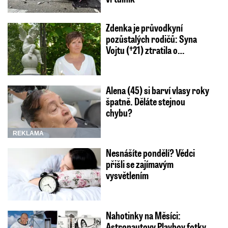
Zdenka je průvodkyní
pozůstalých rodičů: Syna
Vojtu (†21) ztratila o…
Alena (45) si barví vlasy roky
špatně. Děláte stejnou
chybu?
REKLAMA
Nesnášíte pondělí? Vědci
přišli se zajímavým
vysvětlením
Nahotinky na Měsíci:
Astronautovy Playboy fotky