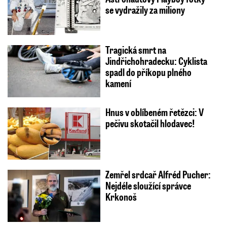
se vydražily za miliony
Tragická smrt na
Jindřichohradecku: Cyklista
spadl do příkopu plného
kamení
Hnus v oblíbeném řetězci: V
pečivu skotačil hlodavec!
Zemřel srdcař Alfréd Pucher:
Nejdéle sloužící správce
Krkonoš