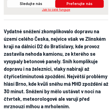
Sledujte nás
Preferujte nás
Jak to celé funguje
Vydatné sněžení zkomplikovalo dopravu na
území celého Česka, nejvíce však ve Zlínském
kraji na dálnici D2 do Bratislavy, kde provoz
zastavila nehoda kamionu, ze kterého se
vysypaly betonové panely. Sníh komplikuje
dopravu i na železnici, vlaky nabírají až
čtyřicetiminutová zpoždění. Největší problémy
hlásí Brno, kde kvůli sněhu má MHD zpoždění až
30 minut. Sněžení by mělo ustávat v noci na
čtvrtek, meteorologové ale varují před
mrznouzí mlhou a mrholením.