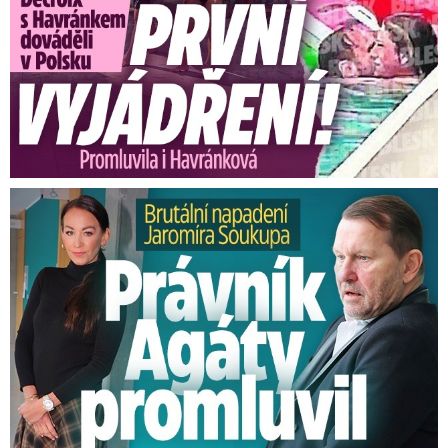
a nabírá až půlhodinové zpoždění,
upozorňuje
cestující Dopravní podnik města Brna (DPMB).
Na vozovkách v krajském městě komplikuje
dopravu rozbředlý sníh.
Dopravní podnik registruje problémy už od
ranních hodin.
„Z důvodu zhoršených
povětrnostních podmínek a sněžení dochází
Brutální napadení Soukupa. Právník Agáty promluvil
ke zhoršení průjezdnosti téměř všech
komunikací v celé síti MHD. Dochází k
nepravidelnostem a zpožděním dosahující
deset až 30 minut,“
uvedl DPMB na webu.
Řidiče trápí sníh i ledovka. Jak to
vypadá na silnicích kraj po kraji?