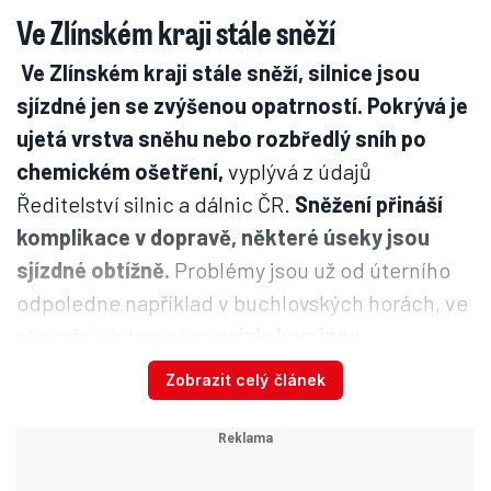
Ve Zlínském kraji stále sněží
Ve Zlínském kraji stále sněží, silnice jsou
sjízdné jen se zvýšenou opatrností.
Pokrývá je
ujetá vrstva sněhu nebo rozbředlý sníh po
chemickém ošetření,
vyplývá z údajů
Ředitelství silnic a dálnic ČR.
Sněžení přináší
komplikace v dopravě, některé úseky jsou
sjízdné obtížně.
Problémy jsou už od úterního
odpoledne například v buchlovských horách, ve
stoupáních tam ráno
uvízly kamiony.
V kraji je oblačno až zataženo, místy fouká slabý
Zobrazit celý článek
vítr. Teplota se ráno pohybovala od minus čtyř
do minus dvou stupňů Celsia.
Odpoledne podle
meteorologů stoupne nejvýše na plus jeden