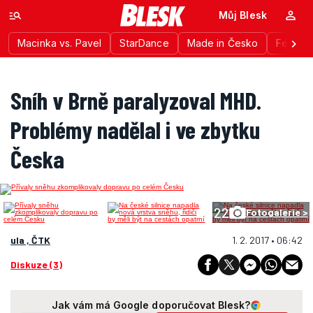
Můj Blesk
Macinka vs. Pavel
StarDance
Made in Česko
Festiva
Sníh v Brně paralyzoval MHD.
Problémy nadělal i ve zbytku
Česka
22
Fotogalerie >
ula , ČTK
1. 2. 2017 • 06:42
Diskuze (3)
Jak vám má Google doporučovat Blesk?