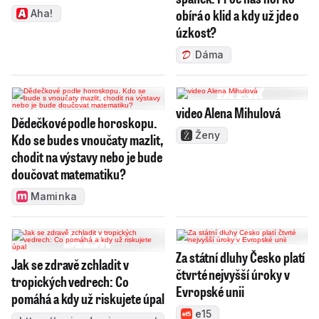
obírá o klid a kdy už jde o
Aha!
úzkost?
Dáma
video Alena Mihulová
Dědečkové podle horoskopu.
Ženy
Kdo se bude s vnoučaty mazlit,
chodit na výstavy nebo je bude
doučovat matematiku?
Maminka
Za státní dluhy Česko platí
Jak se zdravě zchladit v
čtvrté nejvyšší úroky v
tropických vedrech: Co
Evropské unii
pomáhá a kdy už riskujete úpal
e15