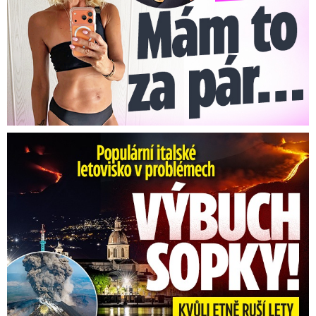
Už v úterý řešili jihomoravští policisté zvýšený
počet havárií a nehod na dálnicích i silnicích
nižších tříd.
Problémy s průjezdností byly i na
hraničních přechodech s Rakouskem.
Komplikace v dopravě se kvůli vydatnému
sněžení dají čekat i dnes.
Erupce sicilské sopky Etny: Ruší desítky letů
Pražané kloužou a padají. Počet
pacientů v nemocnicích rapidně
vzrostl
Problémy na železnici
Na většině území Středočeského kraje sněží.