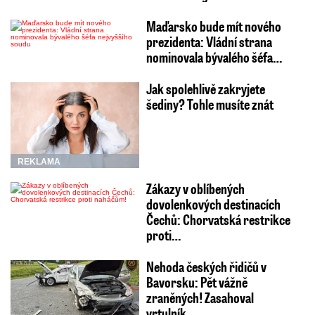
Maďarsko bude mít nového
prezidenta: Vládní strana
nominovala bývalého šéfa…
Jak spolehlivě zakryjete
šediny? Tohle musíte znát
REKLAMA
Zákazy v oblíbených
dovolenkových destinacích
Čechů: Chorvatská restrikce
proti…
Nehoda českých řidičů v
Bavorsku: Pět vážně
zraněných! Zasahoval
vrtulník