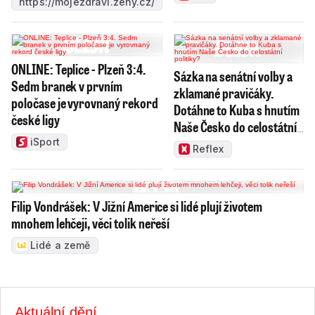
https://mojezdravi.zeny.cz/
ONLINE: Teplice - Plzeň 3:4.
Sázka na senátní volby a
Sedm branek v prvním
zklamané pravičáky.
poločase je vyrovnaný rekord
Dotáhne to Kuba s hnutím
české ligy
Naše Česko do celostátní
politiky?
iSport
Reflex
Filip Vondrášek: V Jižní Americe si lidé plují životem
mnohem lehčeji, věci tolik neřeší
Lidé a země
Aktuální dění