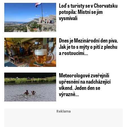
Loď s turisty se v Chorvatsku
potopila: Místní se jim
vysmívali
Dnes je Mezinárodní den piva.
Jak je to s mýty o pití z plechu
a rostoucími…
Meteorologové zveřejnili
upřesnění na nadcházející
víkend. Jeden den se
výrazně…