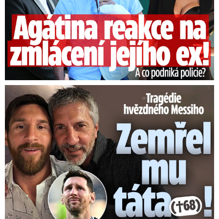
Tragédie hvězdného Messiho: Zemřel mu táta (†68)!