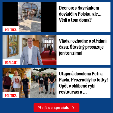
Decroix s Havránkem
dováděli v Polsku, ale…
Vědí o tom doma?
POLITIKA
Vláda rozhodne o střídání
času: Šťastný prosazuje
jen ten zimní
UDÁLOSTI
Utajená dovolená Petra
Pavla: Prozradily ho fotky!
Opět v oblíbené rybí
restauraci a ...
POLITIKA
Přejít do speciálu