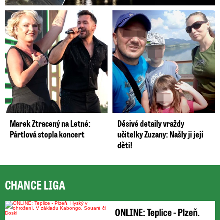
Marek Ztracený na Letné:
Děsivé detaily vraždy
Pártlová stopla koncert
učitelky Zuzany: Našly ji její
děti!
CHANCE LIGA
ONLINE: Teplice - Plzeň.