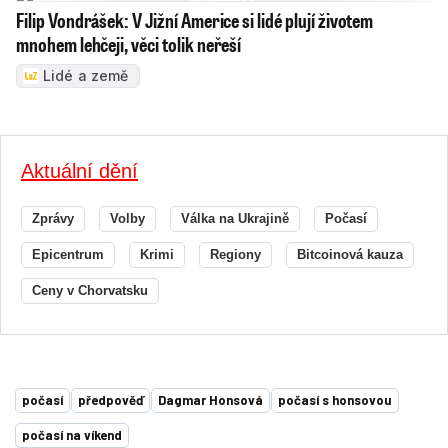
Filip Vondrášek: V Jižní Americe si lidé plují životem
mnohem lehčeji, věci tolik neřeší
Lidé a země
Aktuální dění
Zprávy
Volby
Válka na Ukrajině
Počasí
Epicentrum
Krimi
Regiony
Bitcoinová kauza
Ceny v Chorvatsku
počasí
předpověď
Dagmar Honsová
počasí s honsovou
počasí na víkend