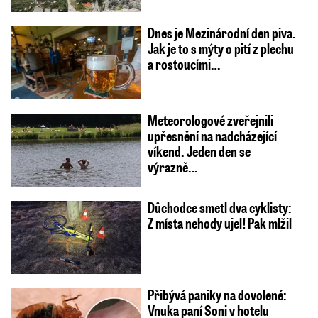
Dnes je Mezinárodní den piva.
Jak je to s mýty o pití z plechu
a rostoucími…
Meteorologové zveřejnili
upřesnění na nadcházející
víkend. Jeden den se
výrazně…
Důchodce smetl dva cyklisty:
Z místa nehody ujel! Pak mlžil
Přibývá paniky na dovolené:
Vnuka paní Soni v hotelu