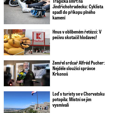
Tragická smrt na
Jindřichohradecku: Cyklista
spadl do příkopu plného
kamení
Hnus v oblíbeném řetězci: V
pečivu skotačil hlodavec!
Zemřel srdcař Alfréd Pucher:
Nejdéle sloužící správce
Krkonoš
Loď s turisty se v Chorvatsku
potopila: Místní se jim
vysmívali