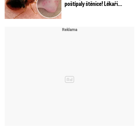
poštípaly štěnice! Lékaři…