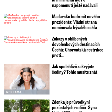
napomenutí ještě nadávali
Maďarsko bude mít nového
prezidenta: Vládní strana
nominovala bývalého šéfa…
Zákazy v oblíbených
dovolenkových destinacích
Čechů: Chorvatská restrikce
proti…
Jak spolehlivě zakryjete
šediny? Tohle musíte znát
REKLAMA
Zdenka je průvodkyní
pozůstalých rodičů: Syna