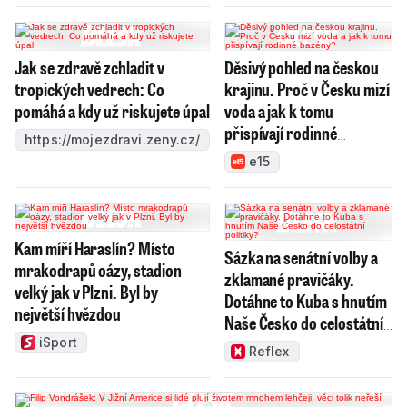
Jak se zdravě zchladit v
Děsivý pohled na českou
tropických vedrech: Co
krajinu. Proč v Česku mizí
pomáhá a kdy už riskujete úpal
voda a jak k tomu
přispívají rodinné
https://mojezdravi.zeny.cz/
bazény?
e15
Kam míří Haraslín? Místo
Sázka na senátní volby a
mrakodrapů oázy, stadion
zklamané pravičáky.
velký jak v Plzni. Byl by
Dotáhne to Kuba s hnutím
největší hvězdou
Naše Česko do celostátní
politiky?
iSport
Reflex