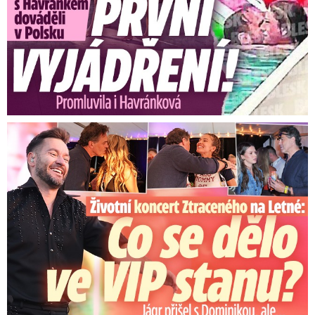
Koncert Ztraceného na Letné: Jágr přišel s Dominikou, ale...