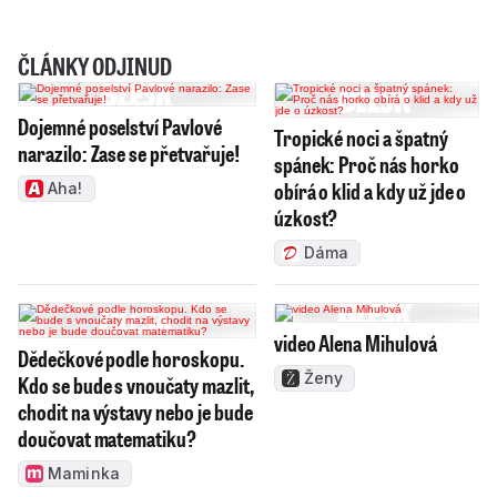
ČLÁNKY ODJINUD
Dojemné poselství Pavlové
Tropické noci a špatný
narazilo: Zase se přetvařuje!
spánek: Proč nás horko
obírá o klid a kdy už jde o
Aha!
úzkost?
Dáma
video Alena Mihulová
Dědečkové podle horoskopu.
Ženy
Kdo se bude s vnoučaty mazlit,
chodit na výstavy nebo je bude
doučovat matematiku?
Maminka