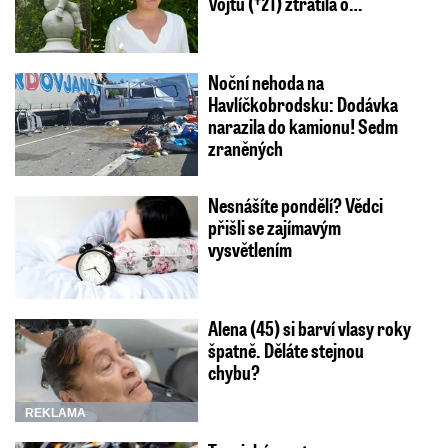
Vojtu (†21) ztratila o…
Noční nehoda na
Havlíčkobrodsku: Dodávka
narazila do kamionu! Sedm
zraněných
Nesnášíte pondělí? Vědci
přišli se zajímavým
vysvětlením
Alena (45) si barví vlasy roky
špatně. Děláte stejnou
chybu?
REKLAMA