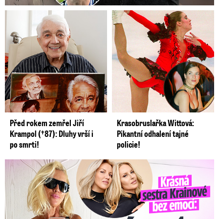
Před rokem zemřel Jiří
Krasobruslařka Wittová:
Krampol (†87): Dluhy vrší i
Pikantní odhalení tajné
po smrti!
policie!
Krásná sestra Krainové bez emocí: Mám to za pár…