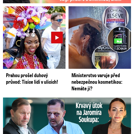
Prahou prošel duhový
Ministerstvo varuje před
průvod: Tisíce lidí v ulicích!
nebezpečnou kosmetikou:
Nemáte ji?
Útok na Jaromíra Soukupa: Reakce Agáty na zmlácení jejího ex