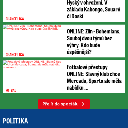
Hyský v ohrožení. V
základu Kabongo, Souaré
či Doski
CHANCE LIGA
ONLINE: Zlín - Bohemians.
Souboj dvou týmů bez
výhry. Kdo bude
úspěšnější?
CHANCE LIGA
Fotbalové přestupy
ONLINE: Slavný klub chce
Mercada, Sparta ale měla
nabídku ...
FOTBAL
Přejít do speciálu
POLITIKA