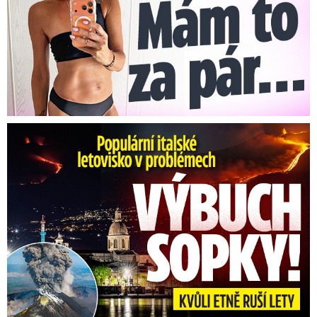
Erupce sicilské sopky Etny: Ruší desítky letů