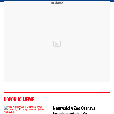
DOPORUČUJEME
Neurvalci v Zoo Ostrava
krmili mandrily! Po