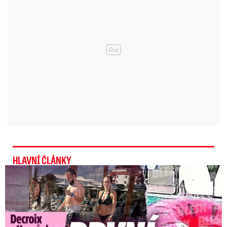
HLAVNÍ ČLÁNKY
Exministryně s Havránkem dováděli v Polsku: První slova!