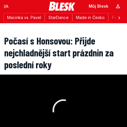
Můj Blesk
Macinka vs. Pavel
StarDance
Made in Česko
Festiva
Počasí s Honsovou: Přijde
nejchladnější start prázdnin za
poslední roky