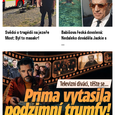
Svědci o tragédii na jezeře
Babišova řecká dovolená:
Most: Byl to masakr!
Nedaleko dováděla Jackie s
...
Prima vytasila podzimní trumfy! Další Zrádci a žhavé novinky