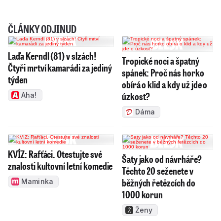
ČLÁNKY ODJINUD
Laďa Kerndl (81) v slzách!
Tropické noci a špatný
Čtyři mrtví kamarádi za jediný
spánek: Proč nás horko
týden
obírá o klid a kdy už jde o
úzkost?
Aha!
Dáma
KVÍZ: Rafťáci. Otestujte své
Šaty jako od návrháře?
znalosti kultovní letní komedie
Těchto 20 seženete v
běžných řetězcích do
Maminka
1000 korun
Ženy