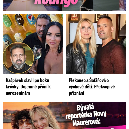
Kašpárek slavil po boku
Plekanec a Šafářová o
krásky: Dojemné přání k
výchově dětí: Překvapivé
narozeninám
přiznání
Bývalá reportérka Novy Maurerová: Neustálý boj o lásku s ...