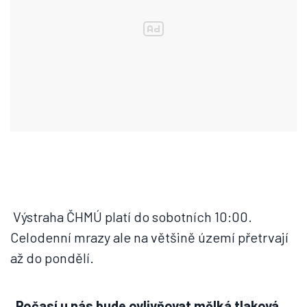
Výstraha ČHMÚ platí do sobotních 10:00.
Celodenní mrazy ale na většině území přetrvají
až do pondělí.
„Počasí u nás bude ovlivňovat mělká tlaková