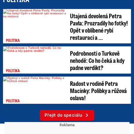
Utajená dovolená Petra
Pavla: Prozradily ho fotky!
Opět v oblíbené rybí
restauraci a ...
POLITIKA
Podrobnosti o Turkově
nehodě: Co ho čeká a kdy
padne verdikt?
POLITIKA
Radost v rodině Petra
Macinky: Polibky a růžová
oslava!
POLITIKA
Přejít do speciálu