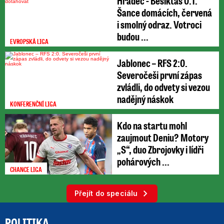
Hradec - Besiktas 0:1.
Šance domácích, červená
i smolný odraz. Votroci
budou ...
EVROPSKÁ LIGA
Jablonec – RFS 2:0.
Severočeši první zápas
zvládli, do odvety si vezou
nadějný náskok
KONFERENČNÍ LIGA
Kdo na startu mohl
zaujmout Deniu? Motory
„S“, duo Zbrojovky i lídři
pohárových ...
CHANCE LIGA
Přejít do speciálu
POLITIKA