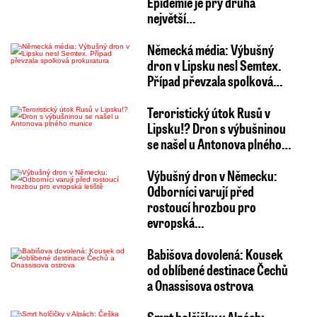
Epidemie je prý druhá
největší…
Německá média: Výbušný
dron v Lipsku nesl Semtex.
Případ převzala spolková…
Teroristický útok Rusů v
Lipsku!? Dron s výbušninou
se našel u Antonova plného…
Výbušný dron v Německu:
Odborníci varují před
rostoucí hrozbou pro
evropská…
Babišova dovolená: Kousek
od oblíbené destinace Čechů
a Onassisova ostrova
Smrt holčičky v Alpách: