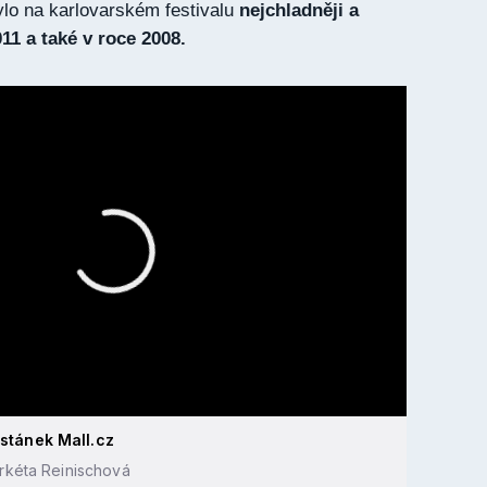
ylo na karlovarském festivalu
nejchladněji a
011 a také v roce 2008.
 stánek Mall.cz
arkéta Reinischová