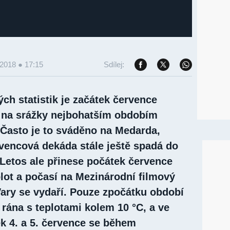
 2018 ● 17:15
Sdílej:
ch statistik je začátek července
 na srážky nejbohatším obdobím
 Často je to sváděno na Medarda,
rvencová dekáda stále ještě spadá do
 Letos ale přinese počátek července
plot a počasí na Mezinárodní filmový
Vary se vydaří. Pouze zpočátku období
rána s teplotami kolem 10 °C, a ve
ek 4. a 5. července se během