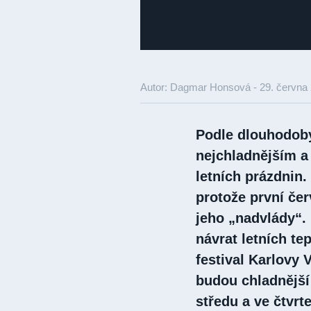
Autor: Dagmar Honsová -
29. června
Podle dlouhodobý
nejchladnějším a
letních prázdnin.
protože první če
jeho „nadvlády“.
návrat letních te
festival Karlovy 
budou chladnější 
středu a ve čtvrt