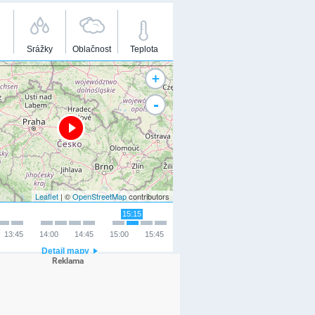
Srážky
Oblačnost
Teplota
+
-
Leaflet
| ©
OpenStreetMap
contributors
15:15
13:45
14:00
14:45
15:00
15:45
Detail mapy