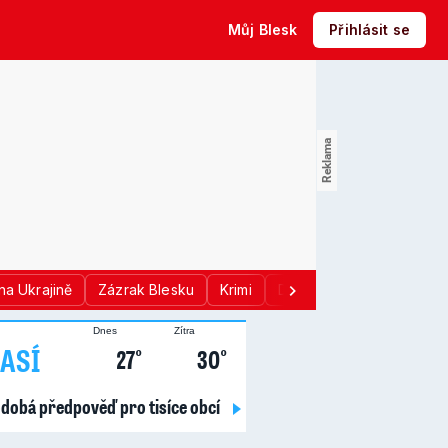
Můj Blesk
Přihlásit se
na Ukrajině
Zázrak Blesku
Krimi
Donald Trump
Sport
Dnes
Zítra
ASÍ
27°
30°
dobá předpověď pro tisíce obcí