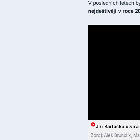
V posledních letech b
nejdeštivěji v roce 2
Jiří Bartoška otvírá
Zdroj: Aleš Brunclík, M