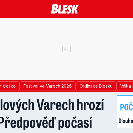
n Česko
Festival ve Varech 2026
Ordinace Blesku
Válka 
lových Varech hrozí
POČ
Předpověď počasí
Dlouho