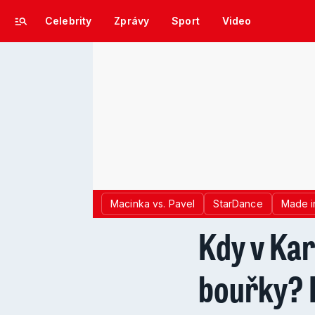
Celebrity
Zprávy
Sport
Video
Macinka vs. Pavel
StarDance
Made i
Kdy v Kar
bouřky? 