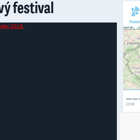
vý festival
Radar
13:00