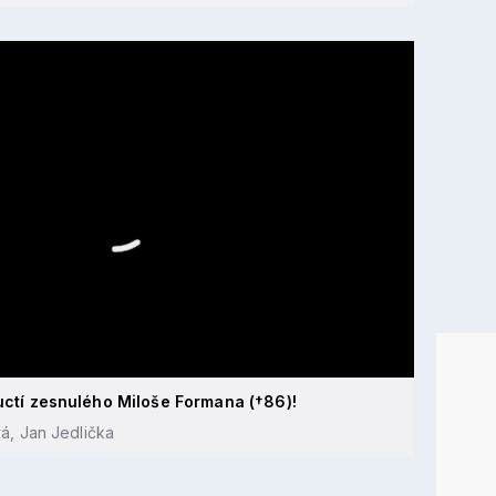
 uctí zesnulého Miloše Formana (†86)!
á, Jan Jedlička