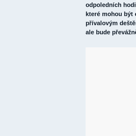
odpoledních hodi
které mohou být o
přívalovým deště
ale bude převážn