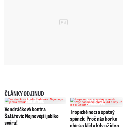
ČLÁNKY ODJINUD
Vondráčková kontra
Tropické noci a špatný
Šafářová: Nejnovější jablko
spánek: Proč nás horko
sváru!
obírá o klid a kdy už jde o