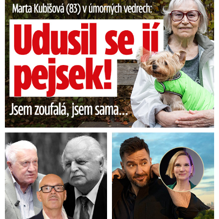
Další nárůst teplot vzduchu přinese hned
pondělí a od úterý budeme skloňovat tropické
teploty.
V posledních letech byl nejteplejší
začátek prázdnin v roce 2015, to se teplota
pohybovala přes 30 °C, (5. července bylo 37
°C),
vloni byly na počátku července teploty
srovnatelné s letošním rokem.