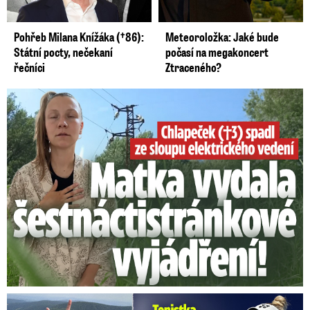
Pohřeb Milana Knížáka (†86):
Meteoroložka: Jaké bude
Státní pocty, nečekaní
počasí na megakoncert
řečníci
Ztraceného?
Smrtelný pád chlapce: Matka vydala vyjádření na 16 stran
Vondroušová po šokujících odhaleních v kauze: Záhadný vzkaz!