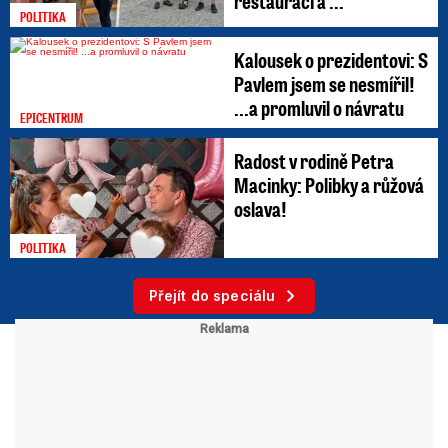
restauraci a ...
POLITIKA
Kalousek o prezidentovi: S
Pavlem jsem se nesmířil!
...a promluvil o návratu
EPICENTRUM
Radost v rodině Petra
Macinky: Polibky a růžová
oslava!
POLITIKA
Přejít do speciálu