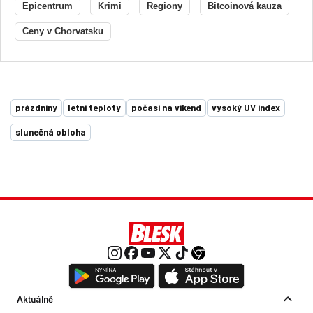
Epicentrum
Krimi
Regiony
Bitcoinová kauza
Ceny v Chorvatsku
prázdniny
letní teploty
počasí na víkend
vysoký UV index
slunečná obloha
Aktuálně