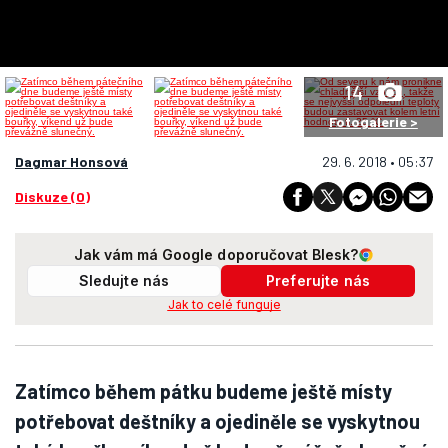
14
Fotogalerie >
Dagmar Honsová
29. 6. 2018 • 05:37
Diskuze (0)
Jak vám má Google doporučovat Blesk?
Sledujte nás
Preferujte nás
Jak to celé funguje
Zatímco během pátku budeme ještě místy
potřebovat deštníky a ojediněle se vyskytnou