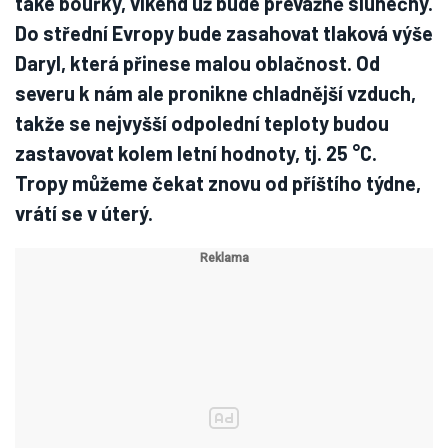
také bouřky, víkend už bude převážně slunečný.
Do střední Evropy bude zasahovat tlaková výše
Daryl, která přinese malou oblačnost. Od
severu k nám ale pronikne chladnější vzduch,
takže se nejvyšší odpolední teploty budou
zastavovat kolem letní hodnoty, tj. 25 °C.
Tropy můžeme čekat znovu od příštího týdne,
vrátí se v úterý.