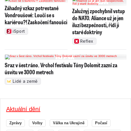
Záhadný vzkaz potrestané
Zalužnyj zpochybnil vstup
Vondroušové: Loučí se s
do NATO. Aliance už je jen
kariérou?! Zaskočení fanoušci
iluzí bezpečnosti, řídí ji
staré doktríny
iSport
Reflex
Sraz v šest ráno. Vrchol festivalu Tóny Dolomit zazní za
úsvitu ve 3000 metrech
Lidé a země
Aktuální dění
Zprávy
Volby
Válka na Ukrajině
Počasí