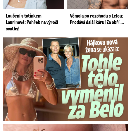
Loučení s tatínkem
Vémola po rozchodu s Lelou:
Laurinové: Pohřeb na výročí
Prodává další káru! Za obří ...
svatby!
Tohle tělo nahradilo Belo: Nová partnerka se ukázala...
Panika na dovolené: Vnuka Soni v hotelu poštípaly štěnice!