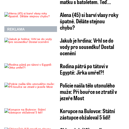
matku s batoletem. Teď…
Alena (45) si barví vlasy roky
špatně. Děláte stejnou
chybu?
REKLAMA
Jakub je hrdina: Vrhl se do
vody pro sousedku! Dostal
ocenění
Rodina pátrá po tátovi v
Egyptě: Jirka umřel?!
Policie našla tělo utonulého
muže: Při bouřce se ztratil v
jezeře Most
Korupce na Bulovce: Státní
zástupce obžaloval 5 lidí!