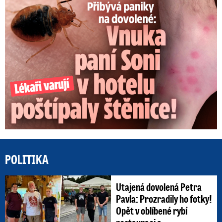
POLITIKA
Utajená dovolená Petra
Pavla: Prozradily ho fotky!
Opět v oblíbené rybí