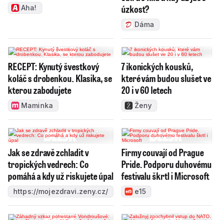
úzkost?
Aha!
Dáma
RECEPT: Kynutý švestkový
7 ikonických kousků,
koláč s drobenkou. Klasika, se
které vám budou slušet ve
kterou zabodujete
20 i v 60 letech
Maminka
Ženy
Jak se zdravě zchladit v
Firmy couvají od Prague
tropických vedrech: Co
Pride. Podporu duhovému
pomáhá a kdy už riskujete úpal
festivalu škrtl i Microsoft
https://mojezdravi.zeny.cz/
e15