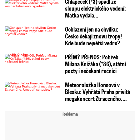
Chlapeček (†3) spadl ze
sloupu elektrického vedení:
Matka vydala…
Ochlazení jen na chvilku:
Česko čekají znovu tropy!
Kde bude největší vedro?
PŘÍMÝ PŘENOS: Pohřeb
Milana Knížáka (†86), státní
pocty i nečekaní řečníci
Meteoroložka Honsová v
Blesku: Vyhřátá Praha přivítá
megakoncert Ztraceného.…