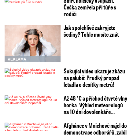
Smrt holčičky v Alpách:
Češka zemřela při túře s
rodiči
Jak spolehlivě zakryjete
šediny? Tohle musíte znát
REKLAMA
Šokující video ukazuje zkázu
na palubě: Prudký propad
letadla o desítky metrů!
Až 48 °C a příchod čtvrté vlny
horka. Výhled meteorologů
na 10 dní dovolenkáře…
Afghánec v Mnichově najel do
demonstrace odborářů, zabil