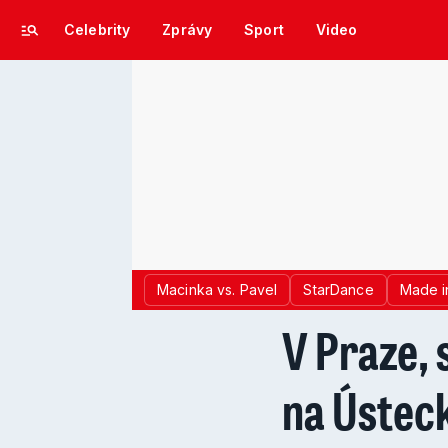
Celebrity
Zprávy
Sport
Video
Macinka vs. Pavel
StarDance
Made i
V Praze, 
na Ústec