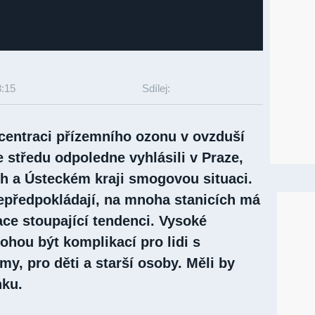
8:15
Sdílej:
centraci přízemního ozonu v ovzduší
 středu odpoledne vyhlásili v Praze,
h a Ústeckém kraji smogovou situaci.
předpokládají, na mnoha stanicích má
ce stoupající tendenci. Vysoké
hou být komplikací pro lidi s
y, pro děti a starší osoby. Měli by
nku.