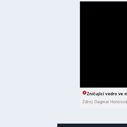
Zničující vedro ve m
Zdroj: Dagmar Honsová