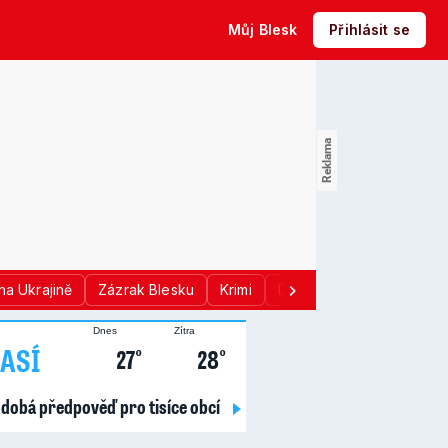
Můj Blesk
Přihlásit se
na Ukrajině
Zázrak Blesku
Krimi
Donald Trump
Sport
Dnes
Zítra
ASÍ
27°
28°
dobá předpověď pro tisíce obcí