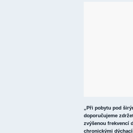
„Při pobytu pod šir
doporučujeme zdržet
zvýšenou frekvencí 
chronickými dýchacími