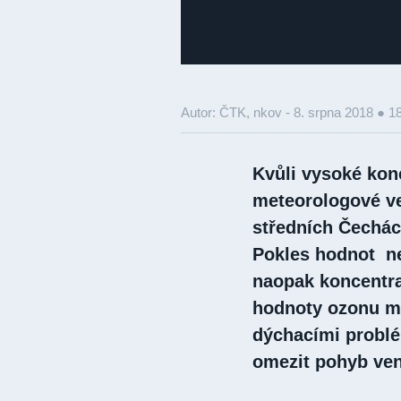
Autor: ČTK, nkov -
8. srpna 2018 ● 1
Kvůli vysoké kon
meteorologové ve
středních Čechác
Pokles hodnot ne
naopak koncentra
hodnoty ozonu mo
dýchacími problém
omezit pohyb ve