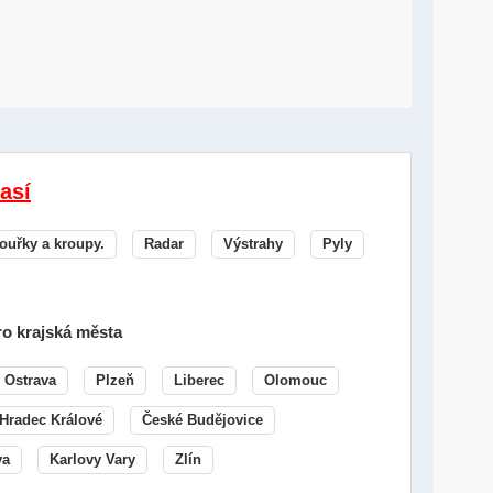
así
ouřky a kroupy.
Radar
Výstrahy
Pyly
o krajská města
Ostrava
Plzeň
Liberec
Olomouc
Hradec Králové
České Budějovice
va
Karlovy Vary
Zlín