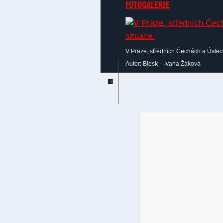
FOTOGALERIE
V Praze, středních Čechách a Ústeck
Autor: Blesk – Ivana Žáková