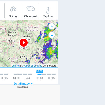
Srážky
Oblačnost
Teplota
+
-
Leaflet
| ©
OpenStreetMap
contributors
05:00
03:45
04:00
04:45
05:00
05:45
Detail mapy