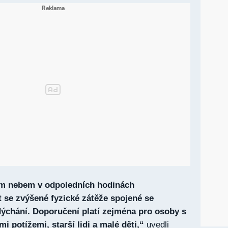
ým nebem v odpoledních hodinách
 se zvýšené fyzické zátěže spojené se
dýchání. Doporučení platí zejména pro osoby s
 potížemi, starší lidi a malé děti,“
uvedli