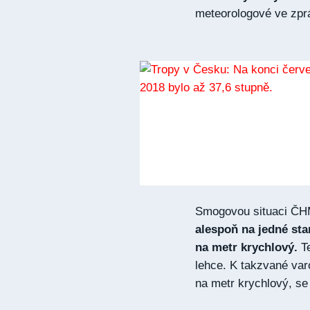
meteorologové ve zpr
Smogovou situaci ČHM
alespoň na jedné st
na metr krychlový.
Te
lehce. K takzvané var
na metr krychlový, se 