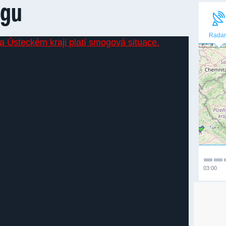
ogu
Radar
03:00