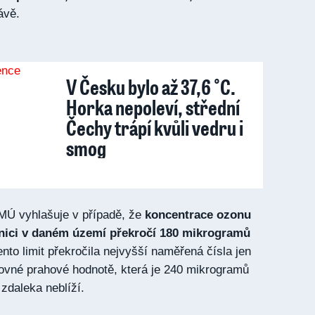
ávě.
V Česku bylo až 37,6 °C.
Horka nepoleví, střední
Čechy trápí kvůli vedru i
smog
Ú vyhlašuje v případě, že
koncentrace ozonu
anici v daném území překročí 180 mikrogramů
nto limit překročila nejvyšší naměřená čísla jen
ovné prahové hodnotě, která je 240 mikrogramů
zdaleka neblíží.