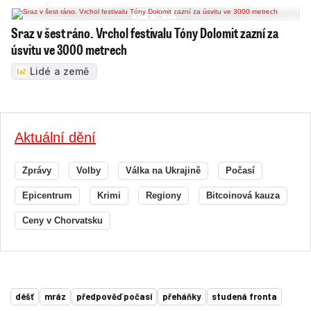
Sraz v šest ráno. Vrchol festivalu Tóny Dolomit zazní za
úsvitu ve 3000 metrech
Lidé a země
Aktuální dění
Zprávy
Volby
Válka na Ukrajině
Počasí
Epicentrum
Krimi
Regiony
Bitcoinová kauza
Ceny v Chorvatsku
déšť
mráz
předpověď počasí
přeháňky
studená fronta