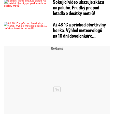
Šokující video ukazuje zkázu
na palubě: Prudký propad
letadla o desítky metrů!
Až 48 °C a příchod čtvrté vlny
horka. Výhled meteorologů
na 10 dní dovolenkáře…