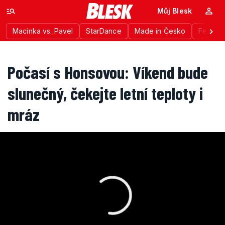
Můj Blesk
Macinka vs. Pavel
StarDance
Made in Česko
Festiva
Počasí s Honsovou: Víkend bude
slunečný, čekejte letní teploty i
mráz