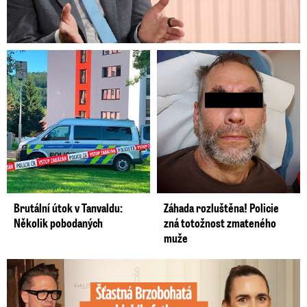
Brutální útok v Tanvaldu:
Záhada rozluštěna! Policie
Několik pobodaných
zná totožnost zmateného
muže
Šťastná Brzobohatá se pochlubila fotkou: Rýpanec od Ondřeje