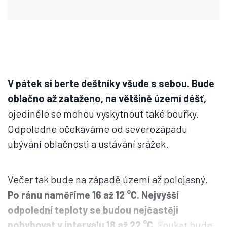
V pátek si berte deštníky všude s sebou. Bude
oblačno až zataženo, na většině území déšť,
ojediněle se mohou vyskytnout také bouřky.
Odpoledne očekáváme od severozápadu
ubývání oblačnosti a ustávání srážek.
Večer tak bude na západě území až polojasný.
Po ránu naměříme 16 až 12 °C. Nejvyšší
odpolední teploty se budou nejčastěji
pohybovat v intervalu 18 až 22 °C.
Foukat bude