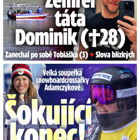
Velká soupeřka Adamczykové: Šokující konec!