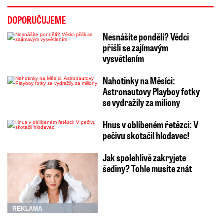
DOPORUČUJEME
Nesnášíte pondělí? Vědci
přišli se zajímavým
vysvětlením
Nahotinky na Měsíci:
Astronautovy Playboy fotky
se vydražily za miliony
Hnus v oblíbeném řetězci: V
pečivu skotačil hlodavec!
Jak spolehlivě zakryjete
šediny? Tohle musíte znát
REKLAMA