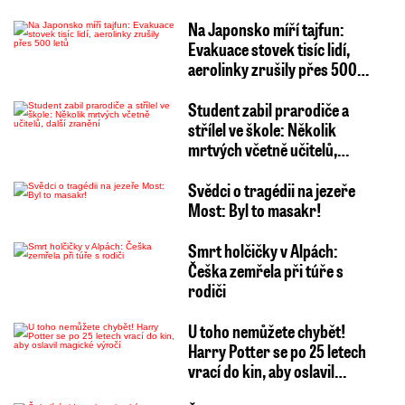
Na Japonsko míří tajfun:
Evakuace stovek tisíc lidí,
aerolinky zrušily přes 500…
Student zabil prarodiče a
střílel ve škole: Několik
mrtvých včetně učitelů,…
Svědci o tragédii na jezeře
Most: Byl to masakr!
Smrt holčičky v Alpách:
Češka zemřela při túře s
rodiči
U toho nemůžete chybět!
Harry Potter se po 25 letech
vrací do kin, aby oslavil…