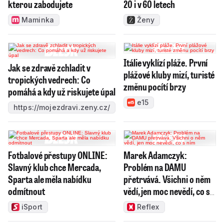
kterou zabodujete
20 i v 60 letech
Maminka
Ženy
Itálie vyklízí pláže. První
Jak se zdravě zchladit v
plážové kluby mizí, turisté
tropických vedrech: Co
změnu pocítí brzy
pomáhá a kdy už riskujete úpal
e15
https://mojezdravi.zeny.cz/
Fotbalové přestupy ONLINE:
Marek Adamczyk:
Slavný klub chce Mercada,
Problém na DAMU
Sparta ale měla nabídku
přetrvává. Všichni o něm
odmítnout
vědí, jen moc nevědí, co s
ním
iSport
Reflex