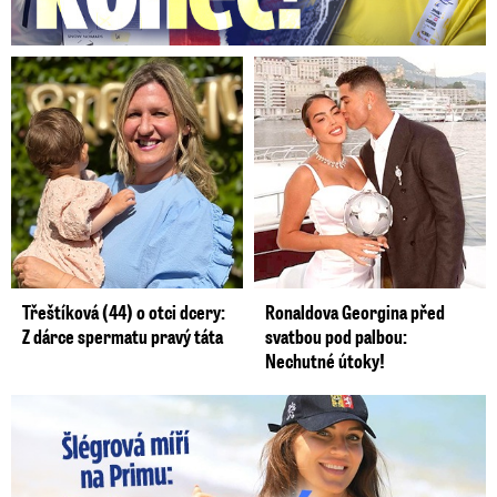
Třeštíková (44) o otci dcery:
Ronaldova Georgina před
Z dárce spermatu pravý táta
svatbou pod palbou:
Nechutné útoky!
Lucie Šlégrová míří na Primu. Překvapení pro sporťáky!