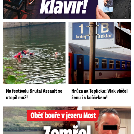
Na festivalu Brutal Assault se
Hrůza na Teplicku: Vlak vláčel
utopil muž!
ženu i s kočárkem!
Oběť bouře v jezeru Most: Zemřel táta Dominik (†28)