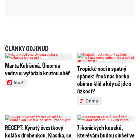
ČLÁNKY ODJINUD
Marta Kubišová: Úmorná
Tropické noci a špatný
vedra si vyžádala krutou oběť
spánek: Proč nás horko
obírá o klid a kdy už jde o
Aha!
úzkost?
Dáma
RECEPT: Kynutý švestkový
7 ikonických kousků,
koláč s drobenkou. Klasika, se
které vám budou slušet ve