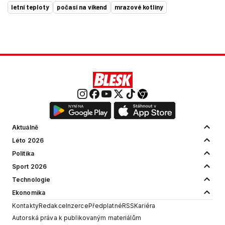
letní teploty
počasí na víkend
mrazové kotliny
Aktuálně
Léto 2026
Politika
Sport 2026
Technologie
Ekonomika
Kontakty
Redakce
Inzerce
Předplatné
RSS
Kariéra
Autorská práva k publikovaným materiálům