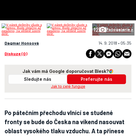
12
Fotogalerie >
Dagmar Honsová
14. 9. 2018 • 05:35
Diskuze (0)
Jak vám má Google doporučovat Blesk?
Sledujte nás
Preferujte nás
Jak to celé funguje
Po pátečním přechodu vlnící se studené
fronty se bude do Česka na víkend nasouvat
oblast vysokého tlaku vzduchu. A ta přinese