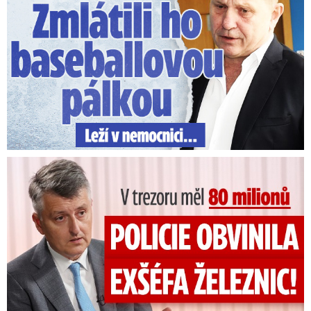
V trezoru měl 80 milionů: Policie obvinila exšéfa železnic!