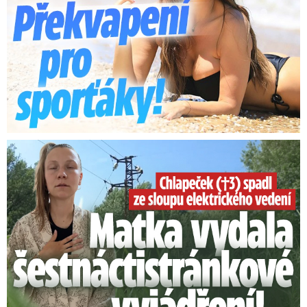
Smrtelný pád chlapce: Matka vydala vyjádření na 16 stran