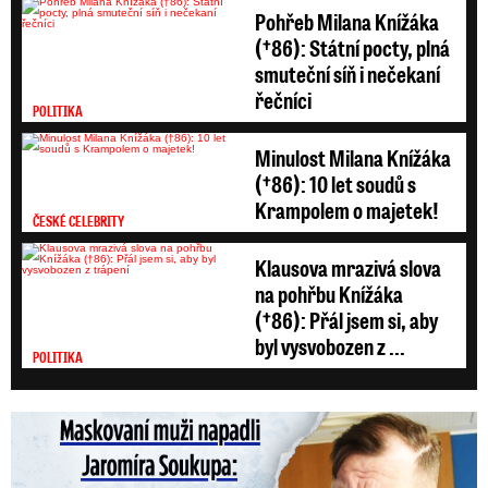
Pohřeb Milana Knížáka
Počasí s Dagmar Honsovou
(†86): Státní pocty, plná
Zdroj: Dagmar Honsová, David Vaníček, Lukáš Červený,
smuteční síň i nečekaní
Bohuslav Štěpánek
řečníci
POLITIKA
Minulost Milana Knížáka
(†86): 10 let soudů s
Krampolem o majetek!
ČESKÉ CELEBRITY
Klausova mrazivá slova
na pohřbu Knížáka
(†86): Přál jsem si, aby
byl vysvobozen z ...
POLITIKA
Maskovaní muži napadli Jaromíra Soukupa: Krvavá nakládačka