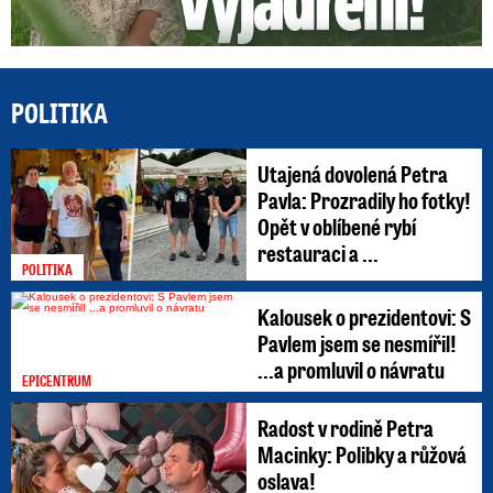
POLITIKA
Utajená dovolená Petra
Pavla: Prozradily ho fotky!
Opět v oblíbené rybí
restauraci a ...
POLITIKA
Kalousek o prezidentovi: S
Pavlem jsem se nesmířil!
...a promluvil o návratu
EPICENTRUM
Radost v rodině Petra
Macinky: Polibky a růžová
oslava!