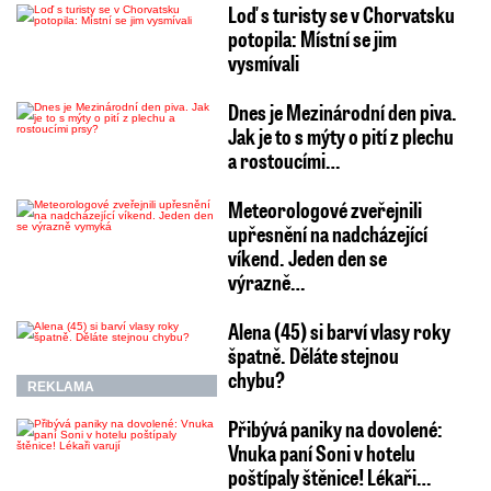
Loď s turisty se v Chorvatsku
potopila: Místní se jim
vysmívali
Dnes je Mezinárodní den piva.
Jak je to s mýty o pití z plechu
a rostoucími…
Meteorologové zveřejnili
upřesnění na nadcházející
víkend. Jeden den se
výrazně…
Alena (45) si barví vlasy roky
špatně. Děláte stejnou
chybu?
REKLAMA
Přibývá paniky na dovolené:
Vnuka paní Soni v hotelu
poštípaly štěnice! Lékaři…