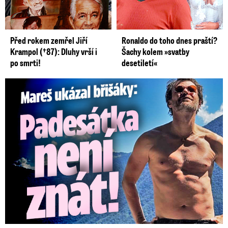
Před rokem zemřel Jiří
Ronaldo do toho dnes praští?
Krampol (†87): Dluhy vrší i
Šachy kolem »svatby
po smrti!
desetiletí«
Mareš v dokonalé formě ukázal břišáky: Padesátka není znát