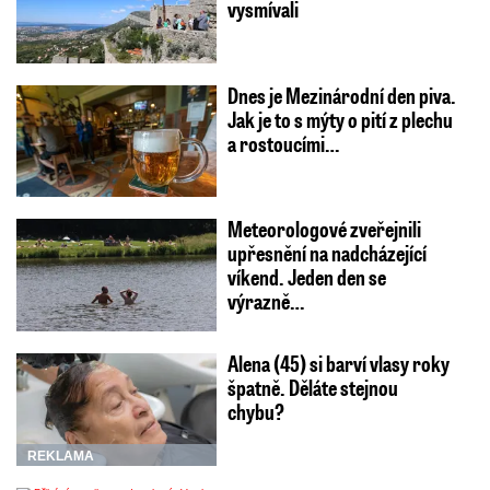
vysmívali
Dnes je Mezinárodní den piva.
Jak je to s mýty o pití z plechu
a rostoucími…
Meteorologové zveřejnili
upřesnění na nadcházející
víkend. Jeden den se
výrazně…
Alena (45) si barví vlasy roky
špatně. Děláte stejnou
chybu?
REKLAMA