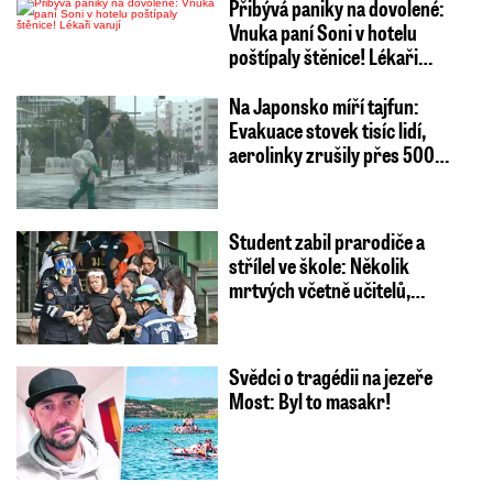
Přibývá paniky na dovolené:
Vnuka paní Soni v hotelu
poštípaly štěnice! Lékaři…
Na Japonsko míří tajfun:
Evakuace stovek tisíc lidí,
aerolinky zrušily přes 500…
Student zabil prarodiče a
střílel ve škole: Několik
mrtvých včetně učitelů,…
Svědci o tragédii na jezeře
Most: Byl to masakr!