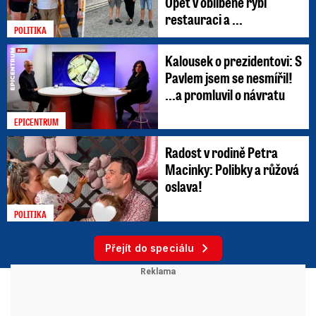
Opět v oblíbené rybí
restauraci a ...
POLITIKA
Kalousek o prezidentovi: S
Pavlem jsem se nesmířil!
...a promluvil o návratu
EPICENTRUM
Radost v rodině Petra
Macinky: Polibky a růžová
oslava!
POLITIKA
Přejít do speciálu