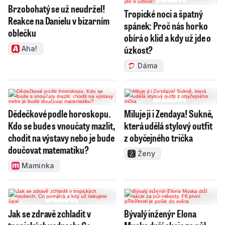
Brzobohatý se už neudržel!
Tropické noci a špatný
Reakce na Danielu v bizarním
spánek: Proč nás horko
oblečku
obírá o klid a kdy už jde o
úzkost?
Aha!
Dáma
Dědečkové podle horoskopu.
Miluje ji i Zendaya! Sukně,
Kdo se bude s vnoučaty mazlit,
která udělá stylový outfit
chodit na výstavy nebo je bude
z obyčejného trička
doučovat matematiku?
Ženy
Maminka
Jak se zdravě zchladit v
Bývalý inženýr Elona