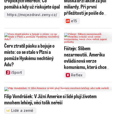
tropických vedrech: Co
Muska drží akcie za půl
pomáhá a kdy už riskujete úpal
miliardy. Při první
příležitosti je pošle do
https://mojezdravi.zeny.cz/
světa
e15
Červ ztratil pásku a bojuje o
Fištejn: Slibem
místo: co se stalo v Plzni a
nezarmoutíš. Ameriku
pomůže Hyskému nechtěný
ovládá nová verze
Adu?
komunismu, která chce
měnit zajeté pořádky
iSport
Reflex
Filip Vondrášek: V Jižní Americe si lidé plují životem
mnohem lehčeji, věci tolik neřeší
Lidé a země