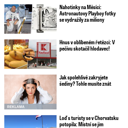
Nahotinky na Měsíci:
Astronautovy Playboy fotky
se vydražily za miliony
Hnus v oblíbeném řetězci: V
pečivu skotačil hlodavec!
Jak spolehlivě zakryjete
šediny? Tohle musíte znát
REKLAMA
Loď s turisty se v Chorvatsku
potopila: Místní se jim