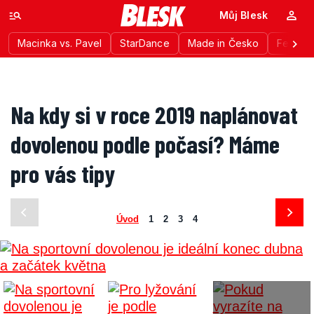
Můj Blesk
Macinka vs. Pavel
StarDance
Made in Česko
Festiva
Na kdy si v roce 2019 naplánovat
dovolenou podle počasí? Máme
pro vás tipy
Úvod
1
2
3
4