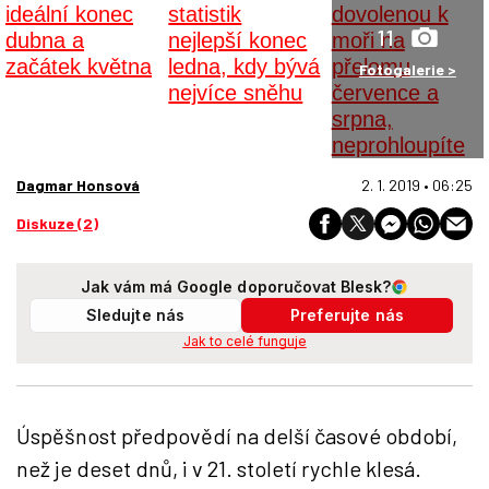
11
Fotogalerie >
Dagmar Honsová
2. 1. 2019 • 06:25
Diskuze (2)
Jak vám má Google doporučovat Blesk?
Sledujte nás
Preferujte nás
Jak to celé funguje
Úspěšnost předpovědí na delší časové období,
než je deset dnů, i v 21. století rychle klesá.