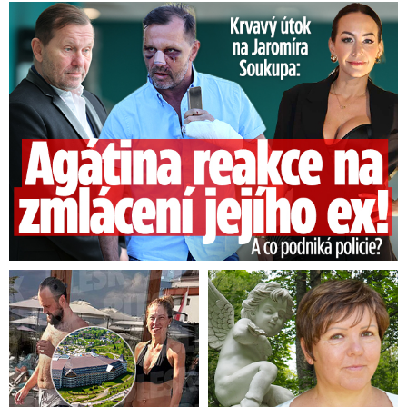
Útok na Jaromíra Soukupa: Reakce Agáty na zmlácení jejího ex