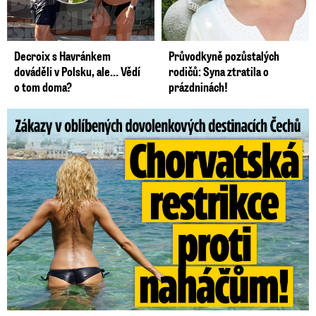
Decroix s Havránkem
Průvodkyně pozůstalých
dováděli v Polsku, ale… Vědí
rodičů: Syna ztratila o
o tom doma?
prázdninách!
Zákazy v dovolenkových rájích: Restrikce proti naháčům!