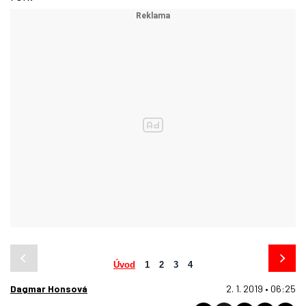
Úvod
1
2
3
4
Dagmar Honsová
2. 1. 2019 • 06:25