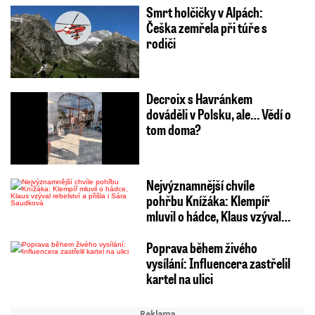
Smrt holčičky v Alpách:
Češka zemřela při túře s
rodiči
Decroix s Havránkem
dováděli v Polsku, ale… Vědí o
tom doma?
Nejvýznamnější chvíle
pohřbu Knížáka: Klempíř
mluvil o hádce, Klaus vzýval…
Poprava během živého
vysílání: Influencera zastřelil
kartel na ulici