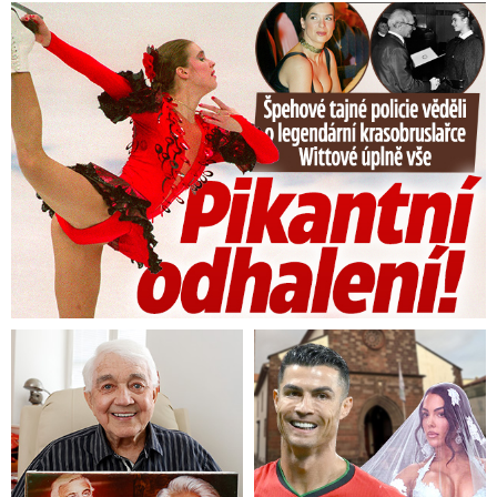
Tajná policie špehovala krasobruslařku Wittovou: Pikantní ...