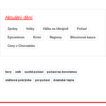
Aktuální dění
Zprávy
Volby
Válka na Ukrajině
Počasí
Epicentrum
Krimi
Regiony
Bitcoinová kauza
Ceny v Chorvatsku
hory
sníh
suché počasí
počasí na dovolenou
sněhová pokrývka
psí počasí
Anenská tepla