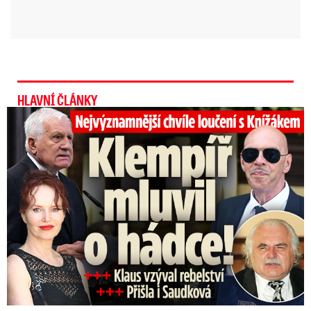
HLAVNÍ ČLÁNKY
Top momenty pohřbu Knížáka: Dojatý Klempíř, Pospíšil s Medou