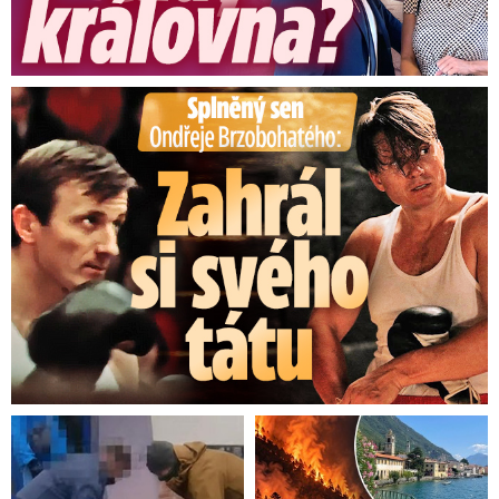
Splněný sen Ondřeje Brzobohatého: Zahrál si svého tátu