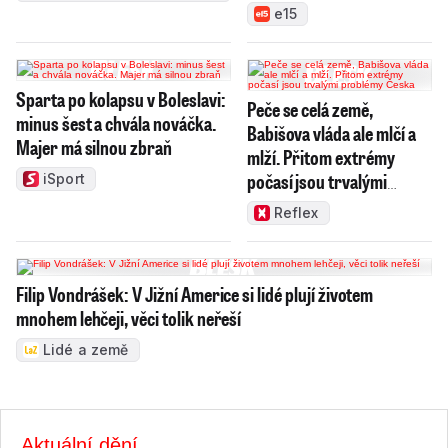
e15
Sparta po kolapsu v Boleslavi:
Peče se celá země,
minus šest a chvála nováčka.
Babišova vláda ale mlčí a
Majer má silnou zbraň
mlží. Přitom extrémy
počasí jsou trvalými
iSport
problémy Česka
Reflex
Filip Vondrášek: V Jižní Americe si lidé plují životem
mnohem lehčeji, věci tolik neřeší
Lidé a země
Aktuální dění