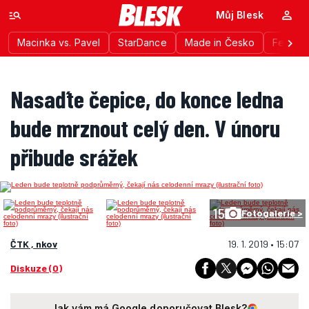
Můj Blesk
Macinka vs. Pavel
StarDance
Made in Česko
Festiva
Nasaďte čepice, do konce ledna
bude mrznout celý den. V únoru
přibude srážek
15
Fotogalerie >
ČTK , nkov
19. 1. 2019 • 15:07
Diskuze (0)
Jak vám má Google doporučovat Blesk?