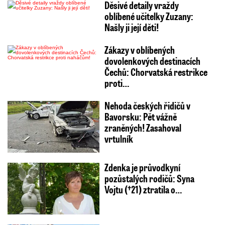
Děsivé detaily vraždy
oblíbené učitelky Zuzany:
Našly ji její děti!
Zákazy v oblíbených
dovolenkových destinacích
Čechů: Chorvatská restrikce
proti…
Nehoda českých řidičů v
Bavorsku: Pět vážně
zraněných! Zasahoval
vrtulník
Zdenka je průvodkyní
pozůstalých rodičů: Syna
Vojtu (†21) ztratila o…