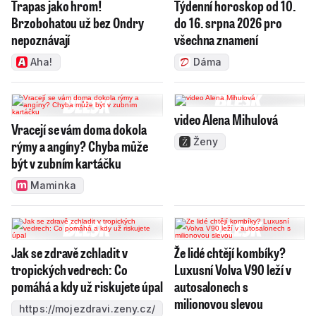
Trapas jako hrom!
Týdenní horoskop od 10.
Brzobohatou už bez Ondry
do 16. srpna 2026 pro
nepoznávají
všechna znamení
Aha!
Dáma
video Alena Mihulová
Vracejí se vám doma dokola
Ženy
rýmy a angíny? Chyba může
být v zubním kartáčku
Maminka
Jak se zdravě zchladit v
Že lidé chtějí kombíky?
tropických vedrech: Co
Luxusní Volva V90 leží v
pomáhá a kdy už riskujete úpal
autosalonech s
milionovou slevou
https://mojezdravi.zeny.cz/