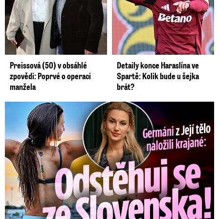
Preissová (50) v obsáhlé
Detaily konce Haraslína ve
zpovědi: Poprvé o operaci
Spartě: Kolik bude u šejka
manžela
brát?
Germáni z Jejího těla: Odstěhuj se, vzkázali jí krajané