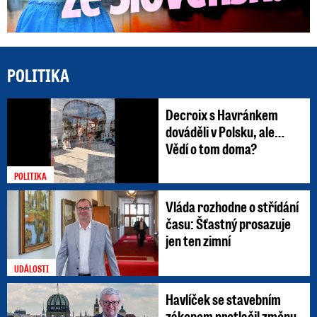
POLITIKA
Decroix s Havránkem
dováděli v Polsku, ale…
Vědí o tom doma?
POLITIKA
Vláda rozhodne o střídání
času: Šťastný prosazuje
jen ten zimní
UDÁLOSTI
Havlíček se stavebním
zákonem protlačil změnu