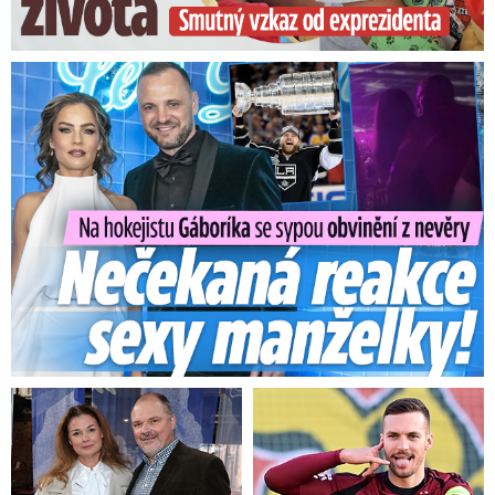
Na Gáboríka se sypou obvinění z nevěry: Reakce manželky!