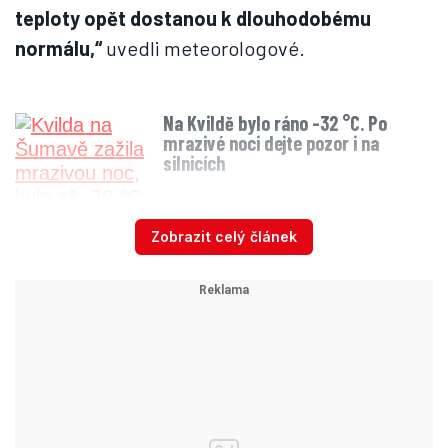
teploty opět dostanou k dlouhodobému
normálu,“
uvedli meteorologové.
Na Kvildě bylo ráno -32 °C. Po
mrazivé noci dejte pozor i na
silnicích
Zobrazit celý článek
Česko také po srážkově vydatném začátku roku
čekají do konce ledna sušší dny.
„V první
polovině února budou už srážky četnější a
týdenní úhrny se dostanou k normálu pro toto
roční období,“
dodal ČHMÚ. Dlouhodobý
průměrný srážkový úhrn je v následujících