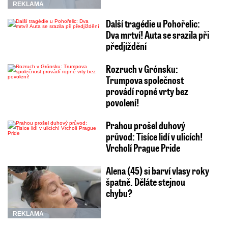
REKLAMA
Další tragédie u Pohořelic:
Dva mrtví! Auta se srazila při
předjíždění
Rozruch v Grónsku:
Trumpova společnost
provádí ropné vrty bez
povolení!
Prahou prošel duhový
průvod: Tisíce lidí v ulicích!
Vrcholí Prague Pride
Alena (45) si barví vlasy roky
špatně. Děláte stejnou
chybu?
REKLAMA