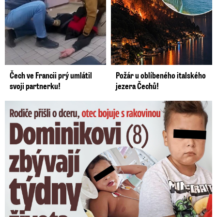
Čech ve Francii prý umlátil
Požár u oblíbeného italského
svoji partnerku!
jezera Čechů!
Dominikovi (8) zbývají týdny života: Vzkaz od exprezidenta