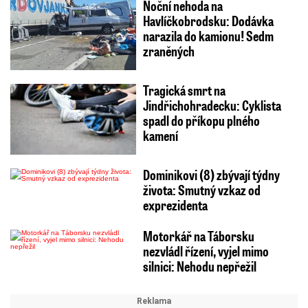
Noční nehoda na
Havlíčkobrodsku: Dodávka
narazila do kamionu! Sedm
zraněných
Tragická smrt na
Jindřichohradecku: Cyklista
spadl do příkopu plného
kamení
Dominikovi (8) zbývají týdny
života: Smutný vzkaz od
exprezidenta
Motorkář na Táborsku
nezvládl řízení, vyjel mimo
silnici: Nehodu nepřežil