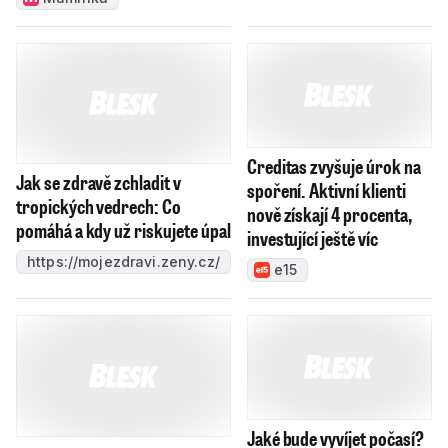
e15
Sparta má nabídku na
Jaké bude vyvíjet počasí?
Haraslína! Ozval se klub ze
Až 45 stupňů, což se
Saúdské Arábie, jedná se
dlouhodobě nedá vydržet,
varuje klimatolog Radim
iSport
Tolasz
Reflex
Sraz v šest ráno. Vrchol festivalu Tóny Dolomit zazní za
úsvitu ve 3000 metrech
Lidé a země