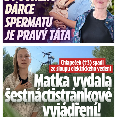
Smrtelný pád chlapce: Matka vydala vyjádření na 16 stran