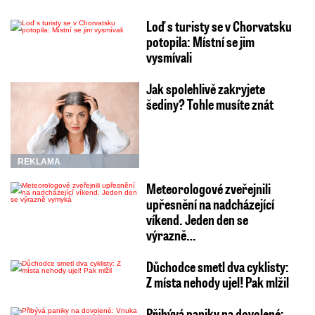
Loď s turisty se v Chorvatsku
potopila: Místní se jim
vysmívali
Jak spolehlivě zakryjete
šediny? Tohle musíte znát
REKLAMA
Meteorologové zveřejnili
upřesnění na nadcházející
víkend. Jeden den se
výrazně…
Důchodce smetl dva cyklisty:
Z místa nehody ujel! Pak mlžil
Přibývá paniky na dovolené: