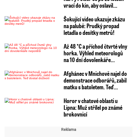
vrací do kin, aby oslavil…
Šokující video ukazuje zkázu
na palubě: Prudký propad
letadla o desítky metrů!
Až 48 °C a příchod čtvrté vlny
horka. Výhled meteorologů
na 10 dní dovolenkáře…
Afghánec v Mnichově najel do
demonstrace odborářů, zabil
matku s batoletem. Teď…
Horor v chatové oblasti u
Lipna: Muž střílel po známé
brokovnicí