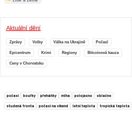
Aktuálně
Léto 2026
Politika
Sport 2026
Technologie
Ekonomika
Kontakty
Redakce
Inzerce
Předplatné
RSS
Kariéra
Autorská práva k publikovaným materiálům
Podmínky pro užívání služby informační společnosti
Informace o zpracování osobních údajů
Cookies
Nastavení soukromí
Vlastnická struktura
Jednotná kontaktní místa / Single Points of Contact
Etický kodex
Povinně zveřejňované informace
© 2001 - 2026 Copyright
CZECH NEWS CENTER a.s.
a dodavatelé
obsahu