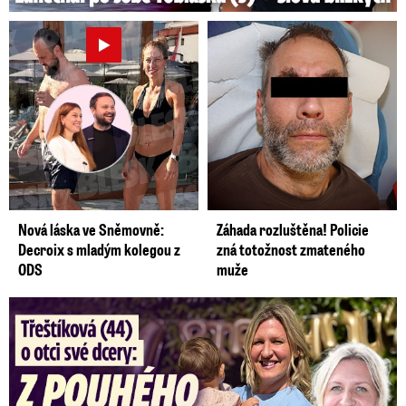
Nová láska ve Sněmovně:
Záhada rozluštěna! Policie
Decroix s mladým kolegou z
zná totožnost zmateného
ODS
muže
Třeštíková (44) o otci dcery: Z dárce spermatu pravý táta