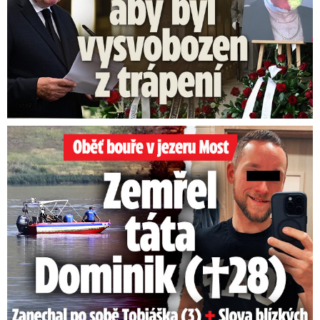
Oběť bouře v jezeru Most: Zemřel táta Dominik (†28)