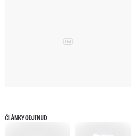
ČLÁNKY ODJINUD
Marta Kubišová: Úmorná