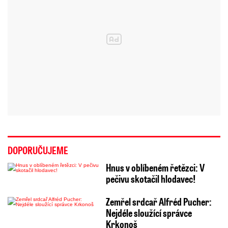
DOPORUČUJEME
Hnus v oblíbeném řetězci: V
pečivu skotačil hlodavec!
Zemřel srdcař Alfréd Pucher:
Nejdéle sloužící správce
Krkonoš