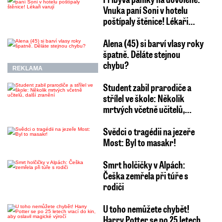
Vnuka paní Soni v hotelu
poštípaly štěnice! Lékaři…
Alena (45) si barví vlasy roky
špatně. Děláte stejnou
chybu?
REKLAMA
Student zabil prarodiče a
střílel ve škole: Několik
mrtvých včetně učitelů,…
Svědci o tragédii na jezeře
Most: Byl to masakr!
Smrt holčičky v Alpách:
Češka zemřela při túře s
rodiči
U toho nemůžete chybět!
Harry Potter se po 25 letech