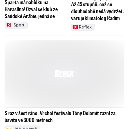
Aktuální dění
Zprávy
Volby
Válka na Ukrajině
Počasí
Epicentrum
Krimi
Regiony
Bitcoinová kauza
Ceny v Chorvatsku
počasí
bouřky
přeháňky
mlha
polojasno
oblačno
studená fronta
počasí na víkend
letní teplota
tropická teplota