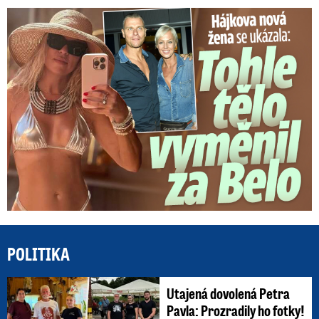
Tohle tělo nahradilo Belo: Nová partnerka se ukázala...
POLITIKA
Utajená dovolená Petra
Pavla: Prozradily ho fotky!