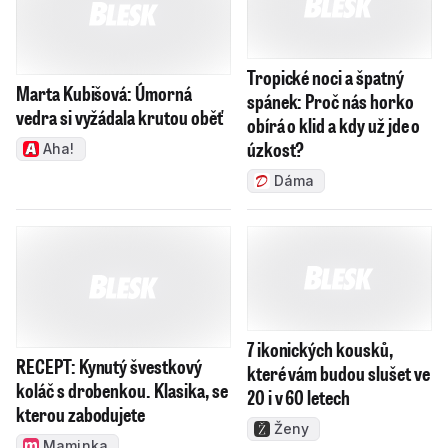
Tropické noci a špatný
vedra si vyžádala krutou oběť
spánek: Proč nás horko
obírá o klid a kdy už jde o
Aha!
úzkost?
Dáma
RECEPT: Kynutý švestkový
7 ikonických kousků,
koláč s drobenkou. Klasika, se
které vám budou slušet ve
kterou zabodujete
20 i v 60 letech
Maminka
Ženy
Jak se zdravě zchladit v
Creditas zvyšuje úrok na
tropických vedrech: Co
spoření. Aktivní klienti
pomáhá a kdy už riskujete úpal
nově získají 4 procenta,
investující ještě víc
https://mojezdravi.zeny.cz/