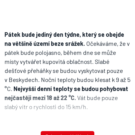
Pátek bude jediný den týdne, který se obejde
na většině území beze srážek.
Očekáváme, že v
pátek bude polojasno, během dne se může
místy vytvářet kupovitá oblačnost. Slabé
dešťové přeháňky se budou vyskytovat pouze
v Beskydech. Noční teploty budou klesat k 9 až 5
°C.
Nejvyšší denní teploty se budou pohybovat
nejčastěji mezi 18 až 22 °C.
Vát bude pouze
slabý vítr o rychlosti do 15 km/h.
Víkendové počasí nás bude lákat do