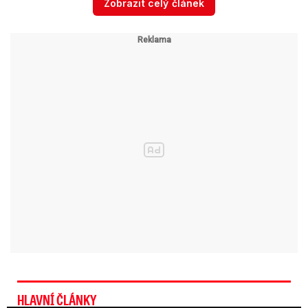
Zobrazit celý článek
přírody
V sobotu bude přes naše území přecházet
slabá studená fronta.
Bude oblačno až
polojasno, místy s přeháňkami, ojediněle se
vyskytnou i bouřky. Po ránu musíme počítat s
ojedinělými mlhami – pozor tak na sníženou
dohlednost. Noční teploty budou klesat na 11 až
7 °C.
Nejvyšší denní teploty vystoupí na 19 až 23
°C.
Foukat bude mírný severozápadní vítr o
rychlosti do 20 km/h.
Záchrana z lagun a nová výstraha.
V Česku hrozí povodně, sledujte
radar
HLAVNÍ ČLÁNKY