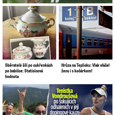
Sběratelé šílí po cukřenkách
Hrůza na Teplicku: Vlak vláčel
po babičce: Statisícová
ženu i s kočárkem!
hodnota
Vondroušová po šokujících odhaleních v kauze: Záhadný vzkaz!