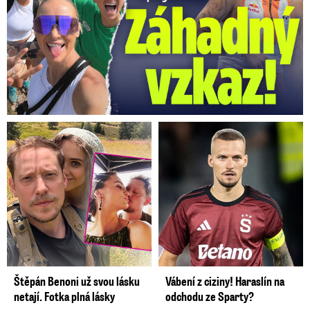
Štěpán Benoni už svou lásku
Vábení z ciziny! Haraslín na
netají. Fotka plná lásky
odchodu ze Sparty?