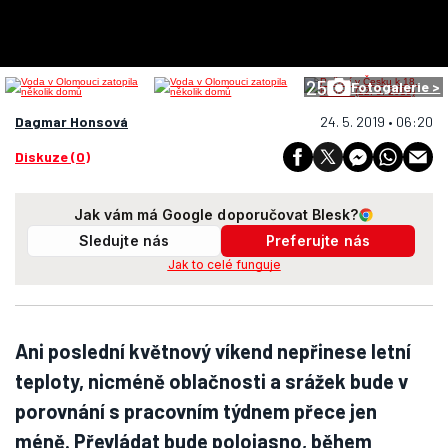
25
Fotogalerie >
Dagmar Honsová
24. 5. 2019 • 06:20
Diskuze (0)
Jak vám má Google doporučovat Blesk?
Sledujte nás
Preferujte nás
Jak to celé funguje
Ani poslední květnový víkend nepřinese letní
teploty, nicméně oblačnosti a srážek bude v
porovnání s pracovním týdnem přece jen
méně. Převládat bude polojasno, během