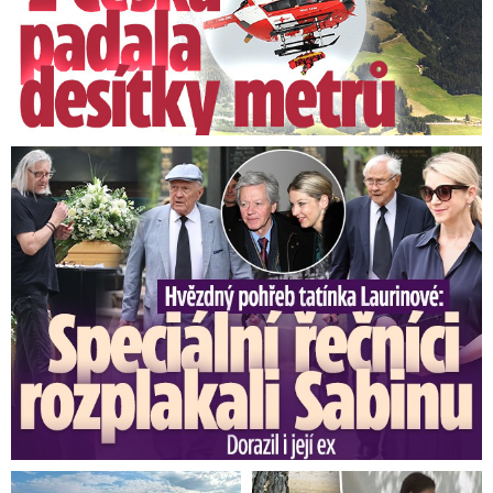
Teplotní rekordy se nekonaly
I přes horké počasí v sobotu nepadl žádný
teplotní rekord, maxima pro 31. srpen si udržel
mimořádně teplý rok 2015.
Nejtepleji bylo v
sobotu v pražských Komořanech, kde naměřili
Speciální řečníci nad rakví Laurina: Rozbrečeli i dceru
32,8 stupně Celsia. V České Lípě a Strážnici bylo
o desetinu méně. Hranici 32 stupňů překonaly
také stranice Dobřichovice, Štítná nad Vláří či
Doksany.
„Zajímavostí je, že každá z těchto
stanic je v jiném kraji. Takže se nedá
jednoznačně říct, v jakém regionu dnes bylo
nejtepleji,“ řekl Martin Tomáš z ČHMÚ.
Očekává,
že ani v neděli maximální teploty nepřekonají
dosavadní rekordy z roku 2015, byť teploty
budou atakovat 33 stupňů.