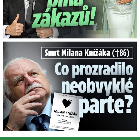
Smrt Milana Knížáka (†86): Co prozradilo neobvyklé parte?