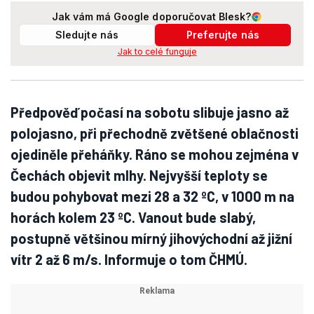
Jak vám má Google doporučovat Blesk?
Sledujte nás
Preferujte nás
Jak to celé funguje
Předpověď počasí na sobotu slibuje jasno až
polojasno, při přechodně zvětšené oblačnosti
ojediněle přeháňky. Ráno se mohou zejména v
Čechách objevit mlhy. Nejvyšší teploty se
budou pohybovat mezi 28 a 32 ºC, v 1000 m na
horách kolem 23 ºC. Vanout bude slabý,
postupně většinou mírný jihovýchodní až jižní
vítr 2 až 6 m/s. Informuje o tom ČHMÚ.