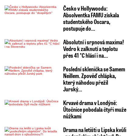
Česko v Hollywoodu:
Absolventka FAMU získala
studentského Oscara,
postupuje do…
Absolutní i srpnová maxima!
Vedro k zalknutí a teplotu
přes 41 °C hlásí i na…
Poslední sklenička se Samem
Neillem. Zpověď chlápka,
který náhodou přežil
Jurský…
Krvavé drama v Londýně:
Útočnice pobodala čtyři muže
nůžkami
Drama na letišti u Lipska kvůli