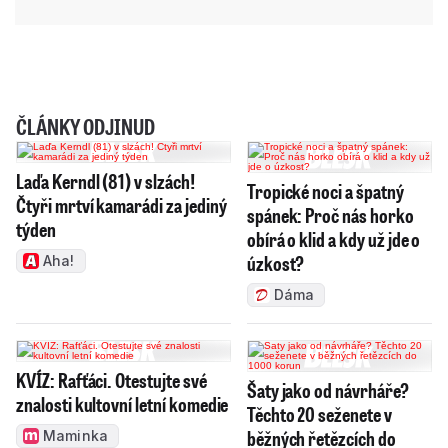
ČLÁNKY ODJINUD
Laďa Kerndl (81) v slzách!
Tropické noci a špatný
Čtyři mrtví kamarádi za jediný
spánek: Proč nás horko
týden
obírá o klid a kdy už jde o
úzkost?
Aha!
Dáma
KVÍZ: Rafťáci. Otestujte své
Šaty jako od návrháře?
znalosti kultovní letní komedie
Těchto 20 seženete v
běžných řetězcích do
Maminka