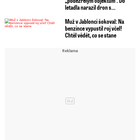
„podezřelým objektům“. Do
letadla narazil dron s…
Muž v Jablonci šokoval: Na
benzince vypustil roj včel!
Chtěl vědět, co se stane