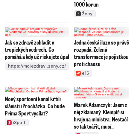
1000 korun
Ženy
Jak se zdravě zchladit v
Jedna česká iluze se právě
tropických vedrech: Co
rozpadá. Zelená
pomáhá a kdy už riskujete úpal
transformace je pojistkou
proti chaosu
https://mojezdravi.zeny.cz/
e15
Nový sportovní kanál křtili
Marek Adamczyk: Jsem z
slávisti i Procházka. Co bude
něj zklamaný. Klempíř si
Prima Sport vysílat?
hraje na ministra. Nestačí
iSport
se tak tvářit, musí
zamakat