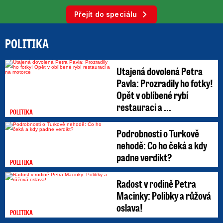
Přejít do speciálu
POLITIKA
Utajená dovolená Petra
Pavla: Prozradily ho fotky!
Opět v oblíbené rybí
restauraci a ...
POLITIKA
Podrobnosti o Turkově
nehodě: Co ho čeká a kdy
padne verdikt?
POLITIKA
Radost v rodině Petra
Macinky: Polibky a růžová
oslava!
POLITIKA