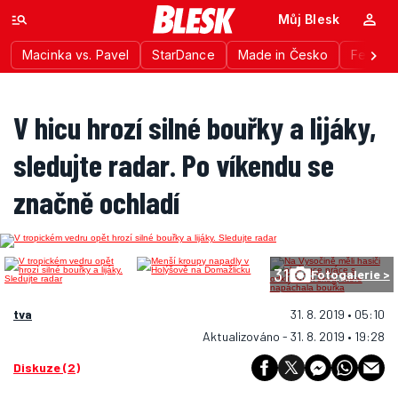
Můj Blesk
Macinka vs. Pavel
StarDance
Made in Česko
Festiva
V hicu hrozí silné bouřky a lijáky,
sledujte radar. Po víkendu se
značně ochladí
31
Fotogalerie >
tva
31. 8. 2019 • 05:10
Aktualizováno - 31. 8. 2019 • 19:28
Diskuze (2)