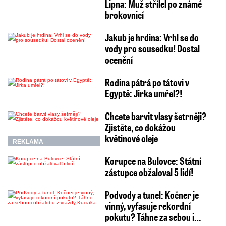
Lipna: Muž střílel po známé
brokovnicí
Jakub je hrdina: Vrhl se do
vody pro sousedku! Dostal
ocenění
Rodina pátrá po tátovi v
Egyptě: Jirka umřel?!
Chcete barvit vlasy šetrněji?
Zjistěte, co dokážou
květinové oleje
REKLAMA
Korupce na Bulovce: Státní
zástupce obžaloval 5 lidí!
Podvody a tunel: Kočner je
vinný, vyfasuje rekordní
pokutu? Táhne za sebou i…