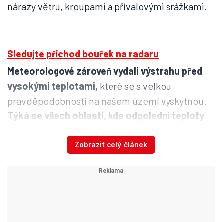
nárazy větru, kroupami a přívalovými srážkami.
Sledujte příchod bouřek na radaru
Meteorologové zároveň vydali výstrahu před
vysokými teplotami,
které se s velkou
pravděpodobností na našem území vyskytnou.
Týká se všech oblastí, kde odpolední teploty
překročí 31 ºC.
Varování se týká jevů jako
zvýšená zátěž na lidský organismus, nebezpečí
Zobrazit celý článek
přehřátí a dehydratace.
Lijáky vytopily sklepy i školku,
voda se valila ulicemi. Bouří dál,
sledujte radar