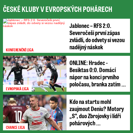
ČESKÉ KLUBY V EVROPSKÝCH POHÁRECH
Jablonec – RFS 2:0.
Severočeši první zápas
zvládli, do odvety si vezou
nadějný náskok
KONFERENČNÍ LIGA
ONLINE: Hradec -
Besiktas 0:0. Domácí
nápor na konci prvního
poločasu, branka zatím ...
EVROPSKÁ LIGA
Kdo na startu mohl
zaujmout Deniu? Motory
„S“, duo Zbrojovky i lídři
pohárových ...
CHANCE LIGA