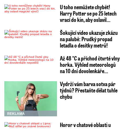
U toho nemůžete chybět!
Harry Potter se po 25 letech
vrací do kin, aby oslavil…
Šokující video ukazuje zkázu
na palubě: Prudký propad
letadla o desítky metrů!
Až 48 °C a příchod čtvrté vlny
horka. Výhled meteorologů
na 10 dní dovolenkáře…
Vydrží vám barva sotva pár
týdnů? Přestaňte dělat tuhle
chybu
REKLAMA
Horor v chatové oblasti u