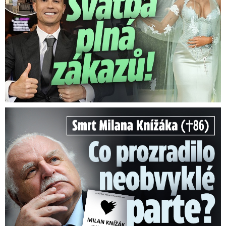
Smrt Milana Knížáka (†86): Co prozradilo neobvyklé parte?