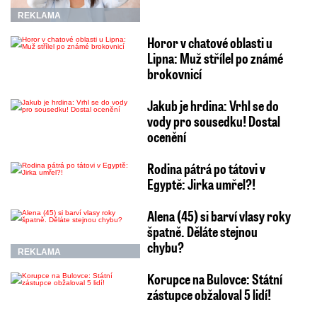
REKLAMA
Horor v chatové oblasti u
Lipna: Muž střílel po známé
brokovnicí
Jakub je hrdina: Vrhl se do
vody pro sousedku! Dostal
ocenění
Rodina pátrá po tátovi v
Egyptě: Jirka umřel?!
Alena (45) si barví vlasy roky
špatně. Děláte stejnou
chybu?
REKLAMA
Korupce na Bulovce: Státní
zástupce obžaloval 5 lidí!