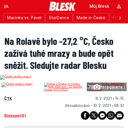
Můj Blesk
Macinka vs. Pavel
StarDance
Made in Česko
Festiva
Na Rolavě bylo -27,2 °C, Česko
zažívá tuhé mrazy a bude opět
sněžit. Sledujte radar Blesku
79
Fotogalerie >
ČTK
9. 2. 2021 • 14:15
Aktualizováno - 10. 2. 2021 • 08:10
Diskuze (0)