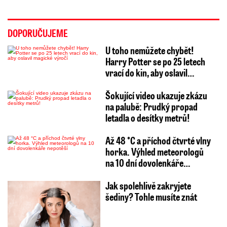
DOPORUČUJEME
U toho nemůžete chybět!
Harry Potter se po 25 letech
vrací do kin, aby oslavil…
Šokující video ukazuje zkázu
na palubě: Prudký propad
letadla o desítky metrů!
Až 48 °C a příchod čtvrté vlny
horka. Výhled meteorologů
na 10 dní dovolenkáře…
Jak spolehlivě zakryjete
šediny? Tohle musíte znát