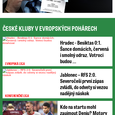
ČESKÉ KLUBY V EVROPSKÝCH POHÁRECH
Hradec - Besiktas 0:1.
Šance domácích, červená
i smolný odraz. Votroci
budou ...
EVROPSKÁ LIGA
Jablonec – RFS 2:0.
Severočeši první zápas
zvládli, do odvety si vezou
nadějný náskok
KONFERENČNÍ LIGA
Kdo na startu mohl
zaujmout Deniu? Motory