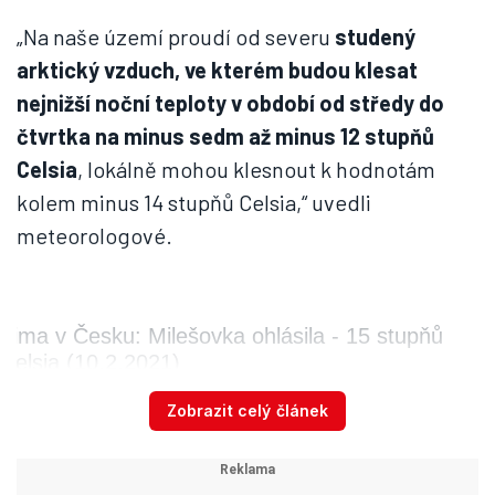
„Na naše území proudí od severu
studený
arktický vzduch, ve kterém budou klesat
nejnižší noční teploty v období od středy do
čtvrtka na minus sedm až minus 12 stupňů
Celsia
, lokálně mohou klesnout k hodnotám
kolem minus 14 stupňů Celsia,“ uvedli
meteorologové.
Zima v Česku: Milešovka ohlásila - 15 stupňů
Celsia (10.2.2021)
Autor: Český hydrometeorologický ústav
Zobrazit celý článek
Silné mrazy předpovídají hlavně na
severozápadě a západě Čech a místy na
severovýchodě území zejména v noci na