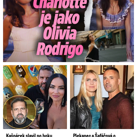
Kašpárek slavil po boku
Plekanec a Šafářová o