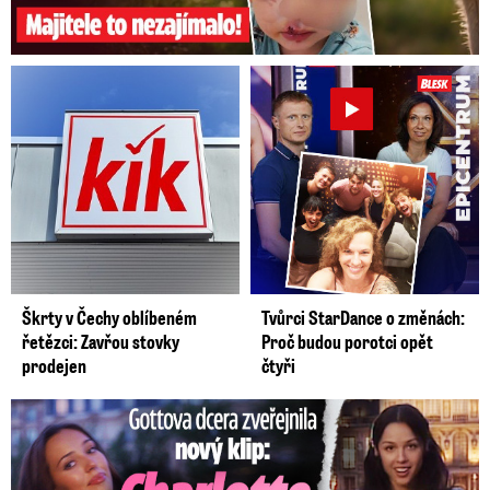
Video se připravuje ...
Prahu zasypal sníh
Škrty v Čechy oblíbeném
Tvůrci StarDance o změnách:
řetězci: Zavřou stovky
Proč budou porotci opět
prodejen
čtyři
Gottova dcera zveřejnila nový klip: Je jako Olivie Rodrigo!