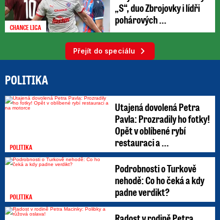
„S“, duo Zbrojovky i lídři
pohárových ...
CHANCE LIGA
Přejít do speciálu
POLITIKA
Utajená dovolená Petra
Pavla: Prozradily ho fotky!
Opět v oblíbené rybí
restauraci a ...
POLITIKA
Podrobnosti o Turkově
nehodě: Co ho čeká a kdy
padne verdikt?
POLITIKA
Radost v rodině Petra