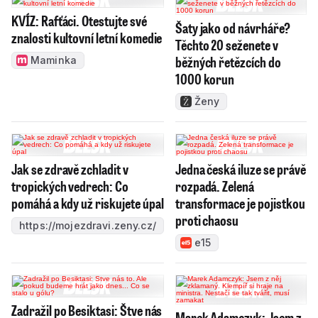
KVÍZ: Rafťáci. Otestujte své
Šaty jako od návrháře?
znalosti kultovní letní komedie
Těchto 20 seženete v
běžných řetězcích do
Maminka
1000 korun
Ženy
Jak se zdravě zchladit v
Jedna česká iluze se právě
tropických vedrech: Co
rozpadá. Zelená
pomáhá a kdy už riskujete úpal
transformace je pojistkou
proti chaosu
https://mojezdravi.zeny.cz/
e15
Zadražil po Besiktasi: Štve nás
Marek Adamczyk: Jsem z