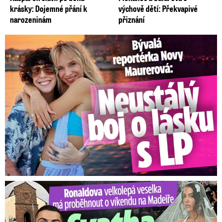
krásky: Dojemné přání k
výchově dětí: Překvapivé
narozeninám
přiznání
Bývalá reportérka Novy Maurerová: Neustálý boj o lásku s ...
Ronaldova velkolepá veselka na Madeiře: Svatba plná zákazů!