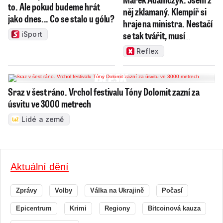
to. Ale pokud budeme hrát
něj zklamaný. Klempíř si
jako dnes... Co se stalo u gólu?
hraje na ministra. Nestačí
se tak tvářit, musí
iSport
zamakat
Reflex
Sraz v šest ráno. Vrchol festivalu Tóny Dolomit zazní za
úsvitu ve 3000 metrech
Lidé a země
Aktuální dění
Zprávy
Volby
Válka na Ukrajině
Počasí
Epicentrum
Krimi
Regiony
Bitcoinová kauza