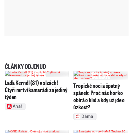
ČLÁNKY ODJINUD
Laďa Kerndl (81) v slzách!
Tropické noci a špatný
Čtyři mrtví kamarádi za jediný
spánek: Proč nás horko
týden
obírá o klid a kdy už jde o
úzkost?
Aha!
Dáma