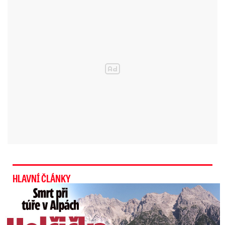
středu. V noci z úterý na středu na
Milešovce
rtuť teploměru klesla k -15 °C. V Ústí
nad Labem naměřili -13,4
°C, v Liberci -12,8 °C .
Teploty klesající hluboko pod bod mrazu
ohlásila i
Pec pod Sněžkou, kde v noci klesla
teplota k - 12,8 °C.
Podobně byl na tom i Polom,
kde meteorologové naměřili -11,6 °C. V Červené
u Libaně ohlásily stanice menší teplotu v noci,
než byla teplota vzduchu. V noci se zde
ochladilo o 5 °C na konečných -11,2 °C.
HLAVNÍ ČLÁNKY
Smrt Češky v Alpách: Zemřela při túře s rodiči
Nejtepleji pak bylo v Kuchařovicích, kde bylo
pouze -4 °C.
Na celém českém území panovala