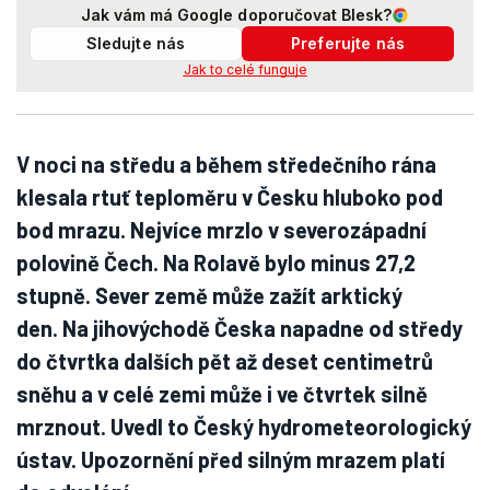
Jak vám má Google doporučovat Blesk?
Sledujte nás
Preferujte nás
Jak to celé funguje
V noci na středu a během středečního rána
klesala rtuť teploměru v Česku hluboko pod
bod mrazu. Nejvíce mrzlo v severozápadní
polovině Čech. Na Rolavě bylo minus 27,2
stupně. Sever země může zažít arktický
den. Na jihovýchodě Česka napadne od středy
do čtvrtka dalších pět až deset centimetrů
sněhu a v celé zemi může i ve čtvrtek silně
mrznout. Uvedl to Český hydrometeorologický
ústav. Upozornění před silným mrazem platí