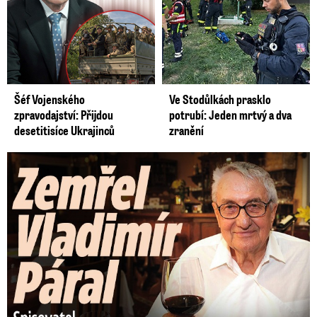
Šéf Vojenského
Ve Stodůlkách prasklo
zpravodajství: Přijdou
potrubí: Jeden mrtvý a dva
desetitisíce Ukrajinců
zranění
Zemřel Vladimír Páral (†94): Autor lechtivých Playgirls