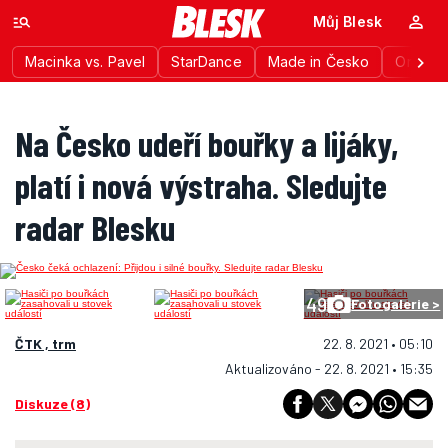
Můj Blesk
Macinka vs. Pavel
StarDance
Made in Česko
Ordinac
Na Česko udeří bouřky a lijáky,
platí i nová výstraha. Sledujte
radar Blesku
49
Fotogalerie >
ČTK , trm
22. 8. 2021 • 05:10
Aktualizováno - 22. 8. 2021 • 15:35
Diskuze (8)