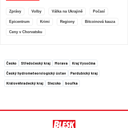
Zprávy
Volby
Válka na Ukrajině
Počasí
Epicentrum
Krimi
Regiony
Bitcoinová kauza
Ceny v Chorvatsku
Česko
Středočeský kraj
Morava
Kraj Vysočina
Český hydrometeorologický ústav
Pardubický kraj
Královéhradecký kraj
Slezsko
bouřka