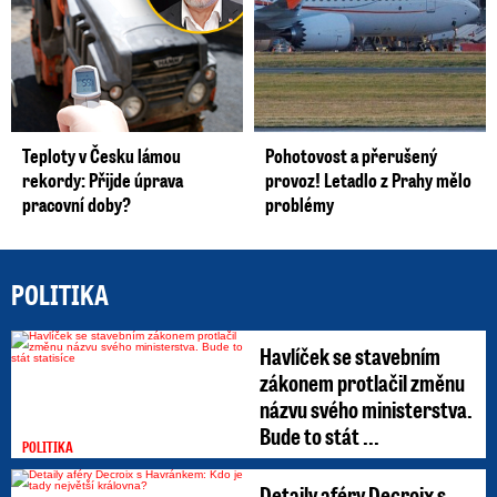
Teploty v Česku lámou
Pohotovost a přerušený
rekordy: Přijde úprava
provoz! Letadlo z Prahy mělo
pracovní doby?
problémy
POLITIKA
Havlíček se stavebním
zákonem protlačil změnu
názvu svého ministerstva.
Bude to stát ...
POLITIKA
Detaily aféry Decroix s