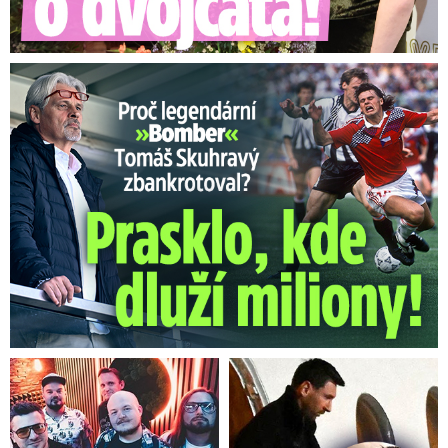
Proč Skuhravý zbankrotoval? Prasklo, kde dluží miliony!