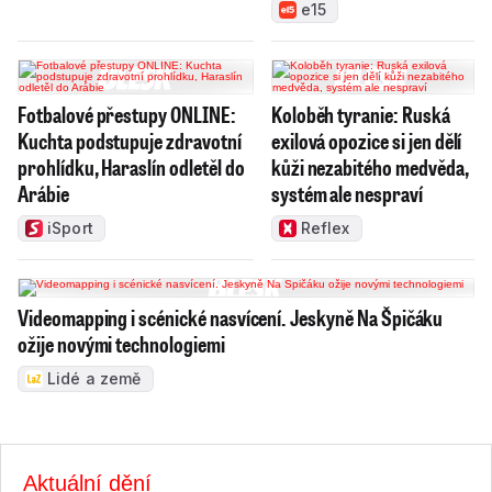
e15
Fotbalové přestupy ONLINE:
Koloběh tyranie: Ruská
Kuchta podstupuje zdravotní
exilová opozice si jen dělí
prohlídku, Haraslín odletěl do
kůži nezabitého medvěda,
Arábie
systém ale nespraví
iSport
Reflex
Videomapping i scénické nasvícení. Jeskyně Na Špičáku
ožije novými technologiemi
Lidé a země
Aktuální dění