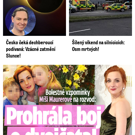
Česko čeká dechberoucí
Šílený víkend na silnicicích:
podívaná: Vzácné zatmění
Osm mrtvých!
Slunce!
Bolestné vzpomínky Míši Maurerové: Prohrála boj o dvojčata!