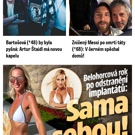
Bartošová (†48) by byla
Zničený Messi po smrti táty
pyšná: Artur Štaidl má novou
(†68): V černém spěchal
kapelu
domů!
Belohorcová rok po odstranění implantátů: Konečně sama sebou