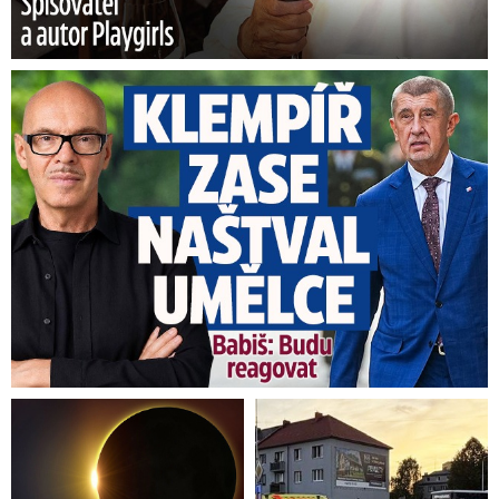
Umělci tepou Klempíře: „Zcela nepřijatelné.“