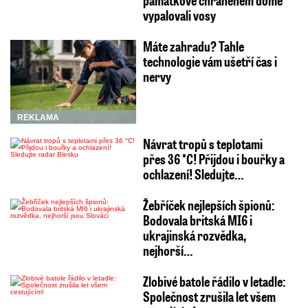
památkově chráněném domě
vypalovali vosy
Máte zahradu? Tahle
technologie vám ušetří čas i
nervy
REKLAMA
Návrat tropů s teplotami
přes 36 °C! Přijdou i bouřky a
ochlazení! Sledujte…
Žebříček nejlepších špionů:
Bodovala britská MI6 i
ukrajinská rozvědka,
nejhorší…
Zlobivé batole řádilo v letadle:
Společnost zrušila let všem