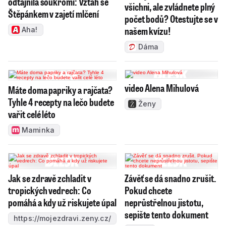
odtajnila soukromí: Vztah se
všichni, ale zvládnete plný
Štěpánkem v zajetí mlčení
počet bodů? Otestujte se v
našem kvízu!
Aha!
Dáma
video Alena Mihulová
Máte doma papriky a rajčata?
Tyhle 4 recepty na lečo budete
Ženy
vařit celé léto
Maminka
Jak se zdravě zchladit v
Závěť se dá snadno zrušit.
tropických vedrech: Co
Pokud chcete
pomáhá a kdy už riskujete úpal
neprůstřelnou jistotu,
sepište tento dokument
https://mojezdravi.zeny.cz/