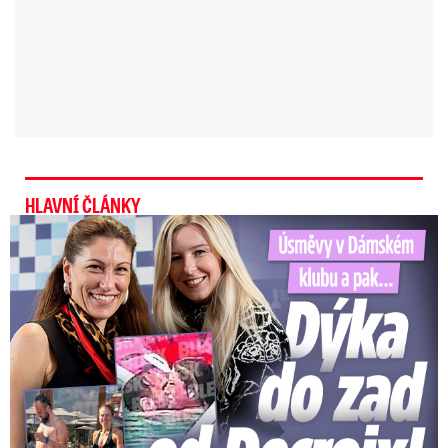
Královéhradeckého kraje a také pro
jihovýchodní část Středočeského kraje.
Silné deště do pondělních 07:00 hrozí ve
Zlínském kraji, ve východní polovině
Moravskoslezského kraje a v Jihomoravském
HLAVNÍ ČLÁNKY
kraji na Břeclavsku, Hodonínsku, Kyjovsku a v
Úsměvy v Dámském klubu a pak… Dýka do zad od Decroix!
regionu Veselí nad Moravou.
Po přechodu fronty Česko čeká další ochlazení,
tropických teplot se do konce prázdnin už
zřejmě nedočkáme.
Video se připravuje ...