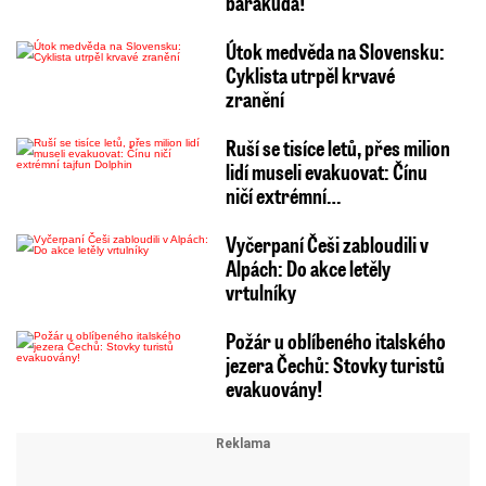
barakuda!
Útok medvěda na Slovensku:
Cyklista utrpěl krvavé
zranění
Ruší se tisíce letů, přes milion
lidí museli evakuovat: Čínu
ničí extrémní…
Vyčerpaní Češi zabloudili v
Alpách: Do akce letěly
vrtulníky
Požár u oblíbeného italského
jezera Čechů: Stovky turistů
evakuovány!