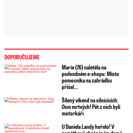
DOPORUČUJEME
Marie (76) naletěla na
podvodném e-shopu: Místo
pomocníka na zahrádku
přišel…
Šílený víkend na silnicicích:
Osm mrtvých! Pět z nich byli
motorkáři
U Daniela Landy hořelo! V