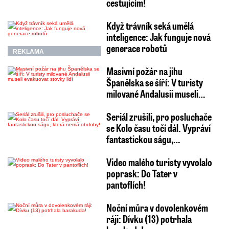
cestujícím!
Když trávník seká umělá
inteligence: Jak funguje nová
generace robotů
REKLAMA
Masivní požár na jihu
Španělska se šíří: V turisty
milované Andalusii museli…
Seriál zrušili, pro posluchače
se Kolo času točí dál. Vypráví
fantastickou ságu,…
Video malého turisty vyvolalo
poprask: Do Tater v
pantoflích!
Noční můra v dovolenkovém
ráji: Dívku (13) potrhala