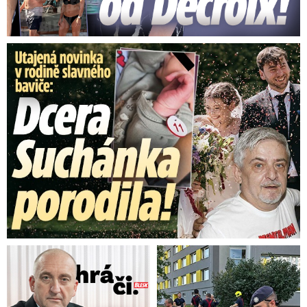
Bouřka nad severní Moravou: Nebe rozsvítilo 190
tisíc výbojů za 10 minut!
Zdroj: Lukáš Ulčok,Vít Poštulka, Kristýna Šabršulová
Utajená novinka v rodině baviče: Dcera Suchánka porodila