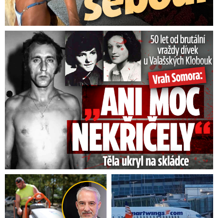
50 let od běsnění Somory: Těla dívek vrah ukryl na skládce