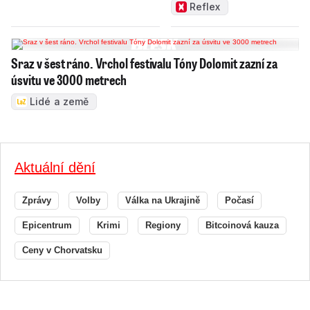
zamakat
Reflex
Sraz v šest ráno. Vrchol festivalu Tóny Dolomit zazní za
úsvitu ve 3000 metrech
Lidé a země
Aktuální dění
Zprávy
Volby
Válka na Ukrajině
Počasí
Epicentrum
Krimi
Regiony
Bitcoinová kauza
Ceny v Chorvatsku