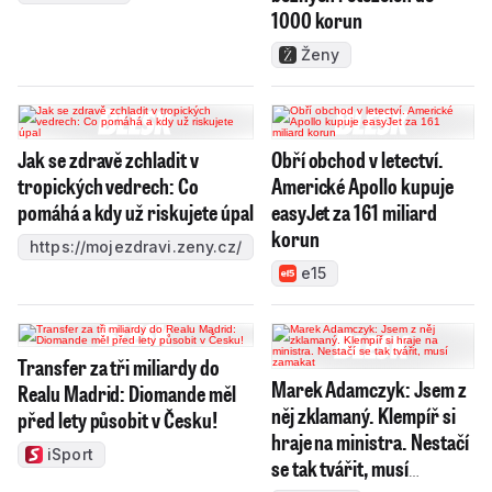
1000 korun
Ženy
Jak se zdravě zchladit v
Obří obchod v letectví.
tropických vedrech: Co
Americké Apollo kupuje
pomáhá a kdy už riskujete úpal
easyJet za 161 miliard
korun
https://mojezdravi.zeny.cz/
e15
Transfer za tři miliardy do
Marek Adamczyk: Jsem z
Realu Madrid: Diomande měl
něj zklamaný. Klempíř si
před lety působit v Česku!
hraje na ministra. Nestačí
iSport
se tak tvářit, musí