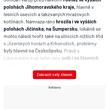
polohách Jihomoravského kraje,
hlavně v
lesních úsecích a takzvaných mrazových
kotlinách. Námraza ráno
hrozila i ve vyšších
polohách Jičínska, na Šumpersku
, lokálně se
mohlo náledí tvořit také na silnicích nižších tříd
v Jizerských horách a Krkonoších, problémy
byly hlavně na Českolipsku.
Právě v
Libereckém kraji ležel ráno
sníh i na hlavních
tazích.
Zobrazit celý článek
Sníh komplikuje dopravu v Česku. Sledujte radar
Blesku!
Na řadě výše položených silnic
je vrstva sněhu
krytá posypem
. Chemické ošetření ale chybí na