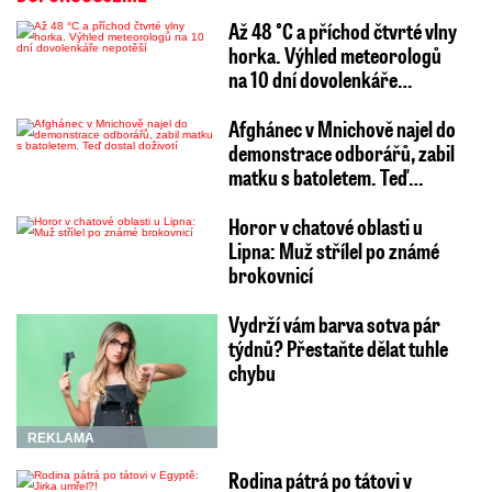
Až 48 °C a příchod čtvrté vlny
horka. Výhled meteorologů
na 10 dní dovolenkáře…
Afghánec v Mnichově najel do
demonstrace odborářů, zabil
matku s batoletem. Teď…
Horor v chatové oblasti u
Lipna: Muž střílel po známé
brokovnicí
Vydrží vám barva sotva pár
týdnů? Přestaňte dělat tuhle
chybu
REKLAMA
Rodina pátrá po tátovi v