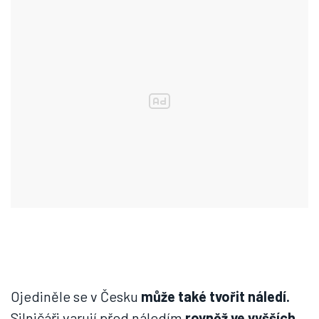
Ojediněle se v Česku
může také tvořit náledí.
Silničáři varují před náledím
rovněž ve vyšších