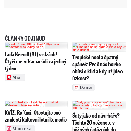
ČLÁNKY ODJINUD
Laďa Kerndl (81) v slzách!
Tropické noci a špatný
Čtyři mrtví kamarádi za jediný
spánek: Proč nás horko
týden
obírá o klid a kdy už jde o
úzkost?
Aha!
Dáma
KVÍZ: Rafťáci. Otestujte své
Šaty jako od návrháře?
znalosti kultovní letní komedie
Těchto 20 seženete v
běžných řetězcích do
Maminka