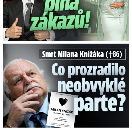
Šrýtrová.
Video se připravuje ...
Časosběr: Takhle sníh v minulosti zasypal hlavní
nádraží v Praze.
Zdroj: Mall TV
Smrt Milana Knížáka (†86): Co prozradilo neobvyklé parte?