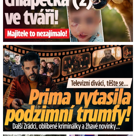
Trubelíková ze zlínského pracoviště ŘSD. Kvůli
nebezpečí tvorby náledí
apelují silničáři na
řidiče, aby přizpůsobili jízdu aktuálním
podmínkám.
Prima vytasila podzimní trumfy! Další Zrádci a žhavé novinky
V regionu je dnes většinou zataženo,
na
Vsetínsku se sněhovými přeháňkam
i. Teploty
se ráno nejčastěji pohybovaly od minus dvou do
plus dvou stupňů Celsia.
Uzavřená silnice pro nákladní auta
Na Liberecku uzavřeli silničáři dnes v poledne
kvůli sněžení Oldřichovské sedlo pro nákladní