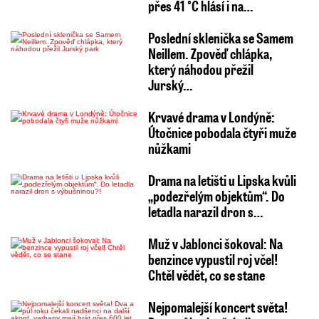
přes 41 °C hlásí i na…
Poslední sklenička se Samem
Neillem. Zpověď chlápka,
který náhodou přežil
Jurský…
Krvavé drama v Londýně:
Útočnice pobodala čtyři muže
nůžkami
Drama na letišti u Lipska kvůli
„podezřelým objektům“. Do
letadla narazil dron s…
Muž v Jablonci šokoval: Na
benzince vypustil roj včel!
Chtěl vědět, co se stane
Nejpomalejší koncert světa!