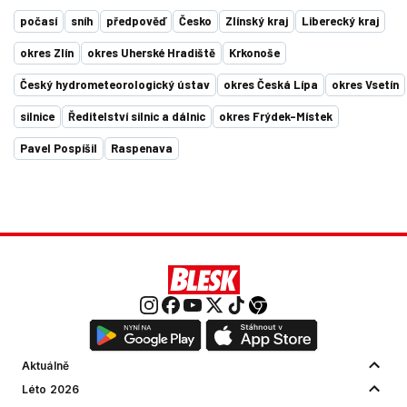
počasí
sníh
předpověď
Česko
Zlínský kraj
Liberecký kraj
okres Zlín
okres Uherské Hradiště
Krkonoše
Český hydrometeorologický ústav
okres Česká Lípa
okres Vsetín
silnice
Ředitelství silnic a dálnic
okres Frýdek-Místek
Pavel Pospíšil
Raspenava
Aktuálně
Léto 2026