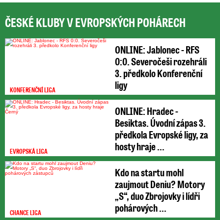
ČESKÉ KLUBY V EVROPSKÝCH POHÁRECH
ONLINE: Jablonec - RFS
0:0. Severočeši rozehráli
3. předkolo Konferenční
ligy
KONFERENČNÍ LIGA
ONLINE: Hradec -
Besiktas. Úvodní zápas 3.
předkola Evropské ligy, za
hosty hraje ...
EVROPSKÁ LIGA
Kdo na startu mohl
zaujmout Deniu? Motory
„S“, duo Zbrojovky i lídři
pohárových ...
CHANCE LIGA