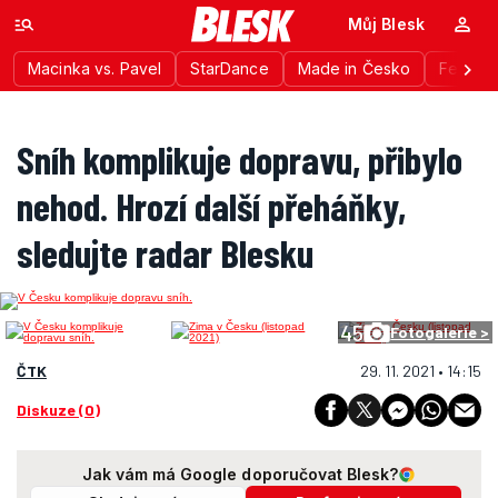
Můj Blesk
Macinka vs. Pavel
StarDance
Made in Česko
Festiva
Sníh komplikuje dopravu, přibylo
nehod. Hrozí další přeháňky,
sledujte radar Blesku
45
Fotogalerie >
ČTK
29. 11. 2021 • 14:15
Diskuze (0)
Jak vám má Google doporučovat Blesk?