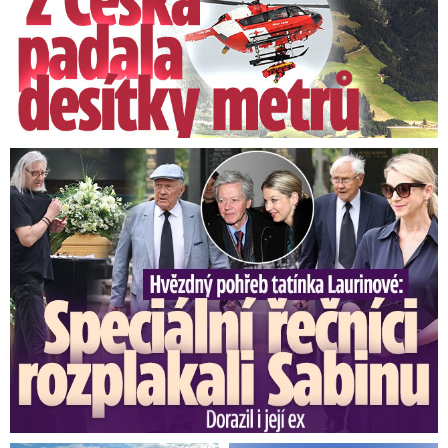
Podle Českého hydrometeorologického ústavu
se i dnes místy vyskytnou sněhové přeháňky
nebo občasné sněžení, na horách četnější.
Podobné to má být i v úterý, kdy může
Speciální řečníci nad rakví Laurina: Rozbrečeli i dceru
napadnout na horách až 20 centimetrů sněhu.
„Od vyšších poloh očekáváme místy tvorbu
sněhových jazyků,“ uvedli meteorologové.
Sněhová kaše na Vsetínsku
Na silnicích ve vyšších polohách Vsetínska leží
místy sněhová kaše. Při poklesu
teplot je tam
riziko, že se udělá náledí.
Řidiči by proto měli při