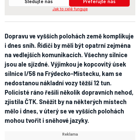
Sledujte nás
Preferujte nás
Jak to celé funguje
Dopravu ve vyšších polohách země komplikuje
i dnes sníh. Řidiči by měli být opatrní zejména
na vedlejších komunikacích. Všechny silnice
jsou ale sjízdné. Výjimkou je kopcovitý úsek
silnice I/56 na Frýdecko-Místecku, kam se
nedostanou nákladní vozy těžší 12 tun.
Policisté ráno řešili několik dopravních nehod,
zjistila ČTK. Sněžit by na některých místech
mělo i dnes, v úterý se ve vyšších polohách
mohou tvořit i sněhové jazyky.