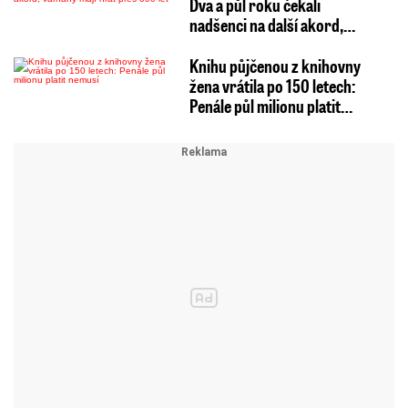
Dva a půl roku čekali
nadšenci na další akord,…
Knihu půjčenou z knihovny
žena vrátila po 150 letech:
Penále půl milionu platit…