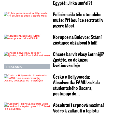
Egyptě: Jirka umřel?!
Policie našla tělo utonulého
muže: Při bouřce se ztratil v
jezeře Most
Korupce na Bulovce: Státní
zástupce obžaloval 5 lidí!
Chcete barvit vlasy šetrněji?
Zjistěte, co dokážou
květinové oleje
REKLAMA
Česko v Hollywoodu:
Absolventka FAMU získala
studentského Oscara,
postupuje do…
Absolutní i srpnová maxima!
Vedro k zalknutí a teplotu