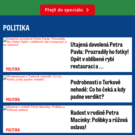
Přejít do speciálu
POLITIKA
Utajená dovolená Petra
Pavla: Prozradily ho fotky!
Opět v oblíbené rybí
restauraci a ...
POLITIKA
Podrobnosti o Turkově
nehodě: Co ho čeká a kdy
padne verdikt?
POLITIKA
Radost v rodině Petra
Macinky: Polibky a růžová
oslava!
POLITIKA