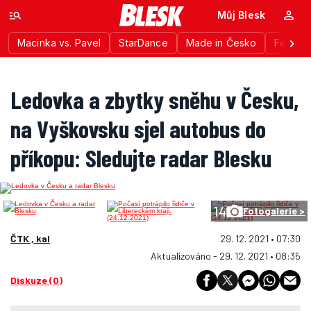
Můj Blesk
Macinka vs. Pavel
StarDance
Made in Česko
Festiva
Ledovka a zbytky sněhu v Česku,
na Vyškovsku sjel autobus do
příkopu: Sledujte radar Blesku
14
Fotogalerie >
ČTK , kal
29. 12. 2021 • 07:30
Aktualizováno - 29. 12. 2021 • 08:35
Diskuze (0)