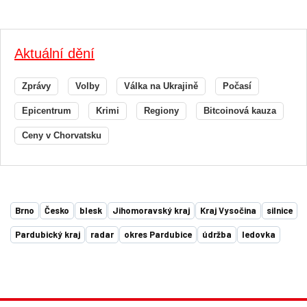
Aktuální dění
Zprávy
Volby
Válka na Ukrajině
Počasí
Epicentrum
Krimi
Regiony
Bitcoinová kauza
Ceny v Chorvatsku
Brno
Česko
blesk
Jihomoravský kraj
Kraj Vysočina
silnice
Pardubický kraj
radar
okres Pardubice
údržba
ledovka