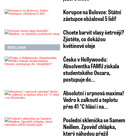
chemickém ošetření.
Korupce na Bulovce: Státní
zástupce obžaloval 5 lidí!
Ledovka i na jihu Moravy a autobus v
Chcete barvit vlasy šetrněji?
Zjistěte, co dokážou
příkopu
květinové oleje
REKLAMA
„Na většině území Jihomoravského kraje se na
Česko v Hollywoodu:
komunikacích tvoří ledovka, avšak silnice jsou
Absolventka FAMU získala
udržované a s opatrností sjízdné. Zdržení
studentského Oscara,
postupuje do…
autobusových linek je do cca 10 minut,“
informoval na svém webu po 8:00 Integrovaný
Absolutní i srpnová maxima!
dopravní systém Jihomoravského kraje.
Vedro k zalknutí a teplotu
přes 41 °C hlásí i na…
Poslední sklenička se Samem
Brněnští silničáři vyslali do ulic všech 21
Neillem. Zpověď chlápka,
posypových vozů už v úterý pozdě večer.
který náhodou přežil