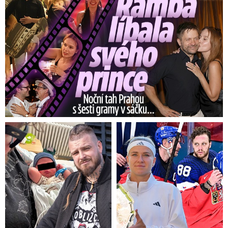
Na Olomoucku začalo sněžit zhruba od úterních
22:00.
„Během noci napadlo pět až deset
centimetrů sněhu. Nasadili jsme 21 sypačů pro
chemické i inertní ošetření sinic. Vozovky
udržované chemicky jsou nyní mokré, nyní již
začalo pršet, místy na nich zůstává břečka.
Na
inertních vozovkách leží slabá sněhová vrstva
po plužení. Doporučujeme zvýšenou opatrnost,“
řekl dnes ČTK dispečer olomoucké správy silnic.
Sníh pokryl i území Přerovska, kde napadlo
kolem pěti centimetrů.
„Stav silnic je nyní
takový, že je vše protažené nebo prosolené.
Sypače byly venku od úterních 23:00, pak jsme
nasadili i pluhy. Všechny silnice jsou však