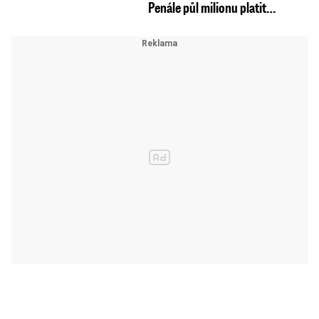
Penále půl milionu platit…
krajnice do příkopu.
Nehoda ení vážná, je však
nutné jej vytáhnout z příkopu, aby bylo možné
otevřít dveře.
Silná ledovka v Česku: Úrazů
přibývá, hromadná nehoda
zablokovala D6. Sledujte…
Opatrně na Zlínsku: Může se tvořit
náledí
Mokré vozovky ve Zlínském kraji jsou dnes