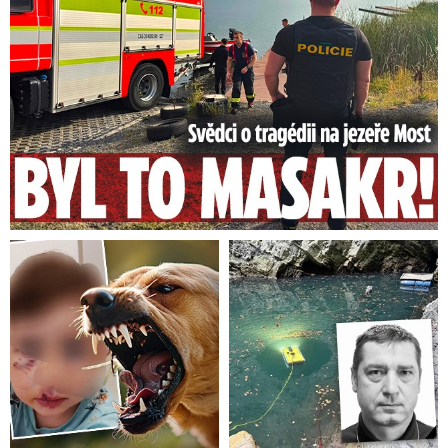
kilometru dálnice D1 hrozí nebezpečí
akvaplaningu.
Ve vyšších polohách Beskyd je
ujetá vrstva sněhu, která může být místy
zledovatělá. Pro nákladní vozy těžší než 12 tun
je stále uzavřený více než dvacetikilometrový
úsek silnice I/56 na Frýdecko-Místecku v
Beskydech mezi Frýdlantem nad Ostravicí a
částí Bílé Hlavatou. Silnice je jedním z hlavních
tahů na Slovensko.
V noci bylo -20,8 °C, Česku hrozí
ledovka. Na Silvestra se rapidně
oteplí,…