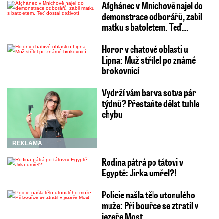
Afghánec v Mnichově najel do
Mýta, Litomyšle, Poličky nebo Žamberka.
Na
demonstrace odborářů, zabil
Orlickoústecku a v Železných horách může
matku s batoletem. Teď…
cestu komplikovat zledovatělý povrch vozovek.
Horor v chatové oblasti u
Lipna: Muž střílel po známé
brokovnicí
Dnes ráno bylo v Pardubickém kraji většinou
zataženo, vál slabý vítr. Na mnoha místech
Vydrží vám barva sotva pár
týdnů? Přestaňte dělat tuhle
pršelo nebo padal déšť se sněhem, někde i
chybu
mrznoucí.
Teploty se pohybovaly mezi minus
třemi a plus třemi stupni.
REKLAMA
Rodina pátrá po tátovi v
Krajská Správa a údržba silnic doporučuje
Egyptě: Jirka umřel?!
zvýšenou opatrnost na většině území kraje s
Policie našla tělo utonulého
výjimkou některých dálničních úseků.
Na
muže: Při bouřce se ztratil v
silnicích nižších tříd leží rozbředlý sníh po
jezeře Most