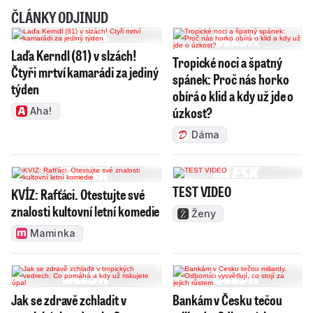
sjízdné se zvýšenou opatrností. Místy mohou
ČLÁNKY ODJINUD
namrzat, případně se na nich může tvořit
náledí.
Silnice nižších tříd na Vsetínsku, Zlínsku
Laďa Kerndl (81) v slzách!
Tropické noci a špatný
a Kroměřížsku, které silničáři udržují posypem
Čtyři mrtví kamarádi za jediný
spánek: Proč nás horko
týden
kamennou drtí, pokrývá místy uježděná vrstva
obírá o klid a kdy už jde o
sněhu. Na některých dalších silnicích v kraji
úzkost?
Aha!
zůstávají po chemickém ošetření zbytky
Dáma
rozbředlého sněhu. Vyplývá to z údajů
zveřejněných dnes ráno Ředitelstvím silnic a
TEST VIDEO
dálnic ČR (ŘSD).
KVÍZ: Rafťáci. Otestujte své
znalosti kultovní letní komedie
Ženy
Maminka
V části kraje platí do dnešního poledne
výstraha meteorologů před tvorbou ledovky
při mrznoucím dešti.
Před vznikem náledí varují
Jak se zdravě zchladit v
Bankám v Česku tečou
silničáři na estakádě na silnici I/50 u Kunovic na