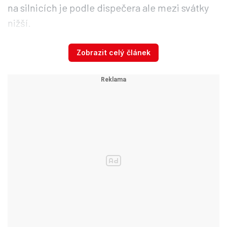
na silnicích je podle dispečera ale mezi svátky
nižší.
Zobrazit celý článek
Jaké je teď počasí v Česku? Podívejte se
na radar Blesku
Policie dostala od úterních 20:00 čtyři
oznámení o špatné sjízdnosti silnic.
Před
půlnocí blokovalo nákladní auto jeden jízdní
pruh na silnici I/38 u Skuhrova na
Havlíčkobrodsku. Další oznámení byla z
Pelhřimovska a Žďárska, uvedla policejní mluvčí
Stanislava Rázlová.