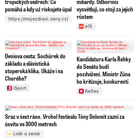
tropických vedrech: Co
miliardy. Odborníci
Uherskohradišťsku. Kvůli náledí je dlouhodobě
pomáhá a kdy už riskujete úpal
vysvětlují, co stojí za jejich
nesjízdná silnice III/4932 mezi Vizovicemi a
růstem
https://mojezdravi.zeny.cz/
Loučkou na Zlínsku. Pro těžká nákladní vozidla
e15
je kvůli sněhu na vozovce už několik týdnů
uzavřeno 21 kilometrů silnice I/56 mezi Horní
Bečvou na Vsetínsku a Ostravicí na Frýdecko-
Deniova cesta: Sochůrek do
Kandidatura Karla Řehky
Místecku.
základu a slávistická
do Senátu budí
stoperská klika. Ukáže i na
pozdvižení. Ministr Zůna
Chorého?
ho kritizuje, konkurenti
Ve Zlínském kraji je dnes většinou zataženo,
haní i chválí
iSport
Reflex
místy se sněhovými přeháňkami, na
Kroměřížsku s deštěm se sněhem a na
Vsetínsku s dešťovými přeháňkami.
Vane slabý
Sraz v šest ráno. Vrchol festivalu Tóny Dolomit zazní za
vítr. Teploty se v regionu ráno pohybovaly od
úsvitu ve 3000 metrech
minus dvou do plus tří stupňů Celsia.
Lidé a země