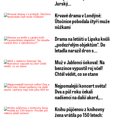
„Zároveň upozorňujeme řidiče na nutnost
Jurský…
opatrné jízdy a možnost tvorby ledovky,“
Krvavé drama v Londýně:
informoval provozní ředitel Brněnských
Útočnice pobodala čtyři muže
komunikací Jan Klištinec. Sníh už v Brně taje.
nůžkami
Drama na letišti u Lipska kvůli
Krajská Správa a údržba silnic doporučuje
„podezřelým objektům“. Do
letadla narazil dron s…
zvýšenou opatrnost na většině území kraje s
výjimkou některých dálničních úseků. Na
Muž v Jablonci šokoval: Na
benzince vypustil roj včel!
silnicích nižších tříd leží rozbředlý sníh po
Chtěl vědět, co se stane
chemickém ošetření. Od půlnoci do 8:00 se
podle mluvčího police Davida Chaloupky stalo v
Nejpomalejší koncert světa!
Dva a půl roku čekali
kraji sedm nehod, což nijak výrazně nevybočuje
nadšenci na další akord,…
z průměru.
Větší problémy jsou například
kolem Čížova a Vedrovic na Znojemsku nebo
Knihu půjčenou z knihovny
žena vrátila po 150 letech:
Krásenska na Vyškovsku, kde sjel autobus z