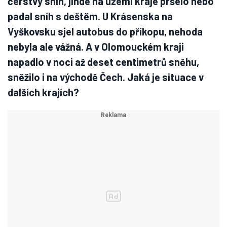
čerstvý sníh, jinde na území kraje pršelo nebo
padal sníh s deštěm. U Krásenska na
Vyškovsku sjel autobus do příkopu, nehoda
nebyla ale vážná. A v Olomouckém kraji
napadlo v noci až deset centimetrů sněhu,
sněžilo i na východě Čech. Jaká je situace v
dalších krajích?