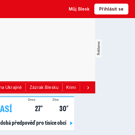
Můj Blesk
Přihlásit se
na Ukrajině
Zázrak Blesku
Krimi
Donald Trump
Sport
Dnes
Zítra
ASÍ
27°
30°
dobá předpověď pro tisíce obcí