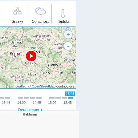
Srážky
Oblačnost
Teplota
+
-
Leaflet
| ©
OpenStreetMap
contributors
15:45
13:45
14:00
14:45
15:00
15:45
Detail mapy