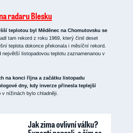
 na radaru Blesku
yšší teplotou byl Měděnec na Chomutovsku se
Padl tam rekord z roku 1969, který činil deset
ešní teplota dokonce překonala i měsíční rekord.
 největší listopadovou teplotu zaznamenanou v
ch na konci října a začátku listopadu
ogové dny, kdy inverze přinesla teplejší
v nížinách bylo chladněji.
Jak zima ovlivní válku?
Experti popsali, s čím se