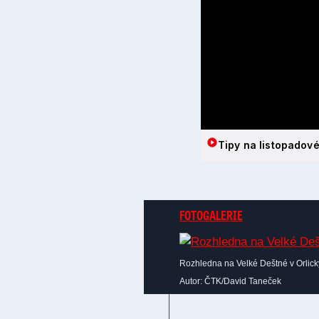
Tipy na listopadové
FOTOGALERIE
Rozhledna na Velké Deštné v Orlick
Autor: ČTK/David Taneček