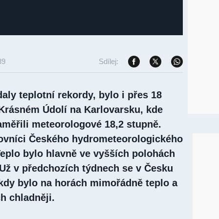
39
Sdílej:
ly teplotní rekordy, bylo i přes 18
 Krásném Údolí na Karlovarsku, kde
naměřili meteorologové 18,2 stupně.
covníci Českého hydrometeorologického
eplo bylo hlavně ve vyšších polohách
Už v předchozích týdnech se v Česku
, kdy bylo na horách mimořádně teplo a
h chladněji.