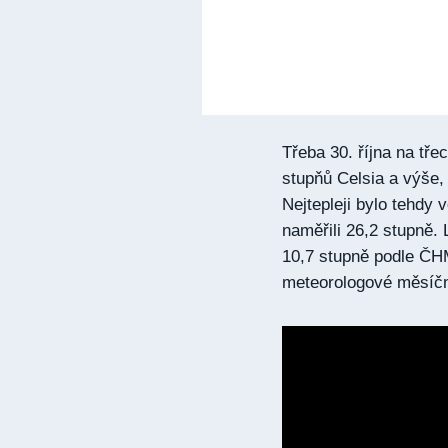
Třeba 30. října na tř
stupňů Celsia a výše, 
Nejtepleji bylo tehdy
naměřili 26,2 stupně. 
10,7 stupně podle ČHM
meteorologové měsíčn