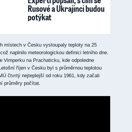
Rusové a Ukrajinci budou
potýkat
ech místech v Česku vystoupaly teploty na 25
což naplnilo meteorologickou definici letního dne.
 ve Vimperku na Prachaticku, kde odpoledne
Letošní říjen v Česku byl s průměrnou teplotou
Ú čtvrtý nejteplejší od roku 1961, kdy začali
í průměry počítat.