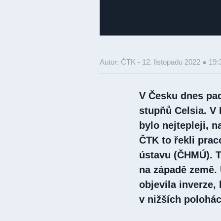
Autor: ČTK -
12. listopadu 2022 ● 19:
V Česku dnes pada
stupňů Celsia. V
bylo nejtepleji, 
ČTK to řekli pra
ústavu (ČHMÚ). T
na západě země. 
objevila inverze
v nižších polohác