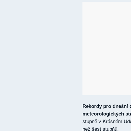
Rekordy pro dnešní 
meteorologických st
stupně v Krásném Údol
než šest stupňů.