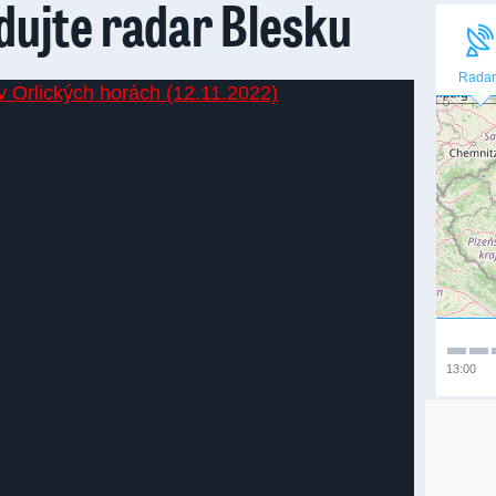
dujte radar Blesku
Radar
13:00