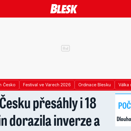
n Česko
Festival ve Varech 2026
Ordinace Blesku
Válka 
 Česku přesáhly i 18
POČ
in dorazila inverze a
Dlouho