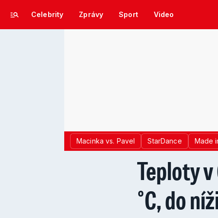
Celebrity
Zprávy
Sport
Video
Macinka vs. Pavel
StarDance
Made i
Teploty v
°C, do níž