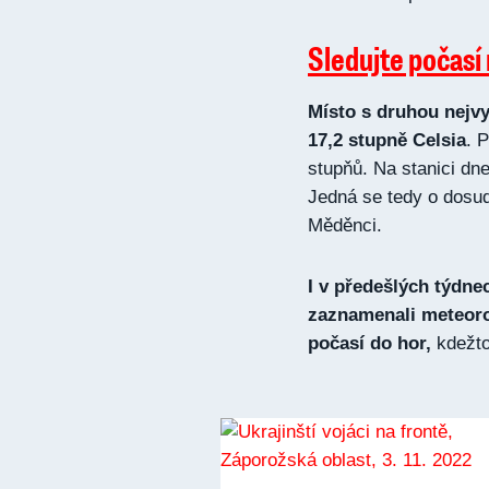
Sledujte počasí
Místo s druhou nejv
17,2 stupně Celsia
. 
stupňů. Na stanici dn
Jedná se tedy o dosud
Měděnci.
I v předešlých týdne
zaznamenali meteorol
počasí do hor,
kdežto 