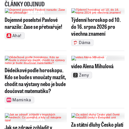
ČLÁNKY ODJINUD
Dojemné poselství Pavlové
Týdenní horoskop od 10.
narazilo: Zase se přetvařuje!
do 16. srpna 2026 pro
všechna znamení
Aha!
Dáma
video Alena Mihulová
Dědečkové podle horoskopu.
Ženy
Kdo se bude s vnoučaty mazlit,
chodit na výstavy nebo je bude
doučovat matematiku?
Maminka
Za státní dluhy Česko platí
Jak se zdravě zchladit v