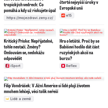
čtvrté nejvyšší úroky v
tropických vedrech: Co
Evropské unii
pomáhá a kdy už riskujete úpal
e15
https://mojezdravi.zeny.cz/
Kritický Priske: Nepřijatelné,
Hra o letiště. Proč by se
tohle nestačí. Změny?
Babišovi hodilo dát část
Omlouvám se, nedokážu
ruzyňských akcií na
odpovědět
burzu?
iSport
Reflex
Filip Vondrášek: V Jižní Americe si lidé plují životem
mnohem lehčeji, věci tolik neřeší
Lidé a země