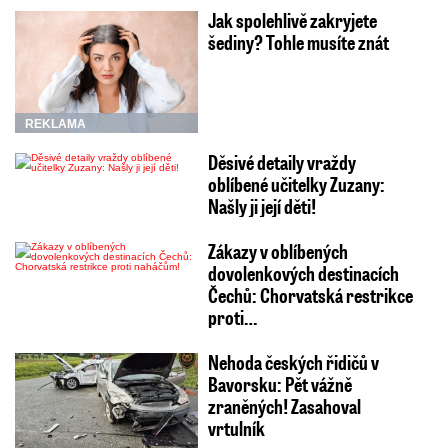
Jak spolehlivě zakryjete
šediny? Tohle musíte znát
REKLAMA
Děsivé detaily vraždy
oblíbené učitelky Zuzany:
Našly ji její děti!
Zákazy v oblíbených
dovolenkových destinacích
Čechů: Chorvatská restrikce
proti…
Nehoda českých řidičů v
Bavorsku: Pět vážně
zraněných! Zasahoval
vrtulník