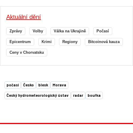
Aktuální dění
Zprávy
Volby
Válka na Ukrajině
Počasí
Epicentrum
Krimi
Regiony
Bitcoinová kauza
Ceny v Chorvatsku
počasí
Česko
blesk
Morava
Český hydrometeorologický ústav
radar
bouřka