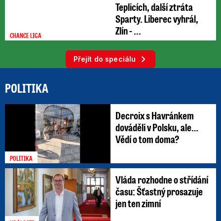
Teplicích, další ztráta
Sparty. Liberec vyhrál,
Zlín - ...
CHANCE LIGA
Přejít do speciálu
POLITIKA
Decroix s Havránkem
dováděli v Polsku, ale…
Vědí o tom doma?
POLITIKA
Vláda rozhodne o střídání
času: Šťastný prosazuje
jen ten zimní