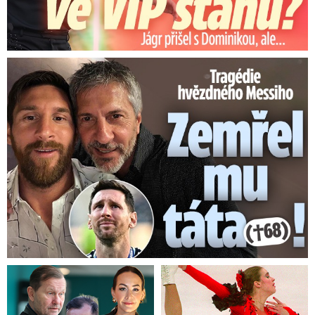
Tragédie hvězdného Messiho: Zemřel mu táta (†68)!