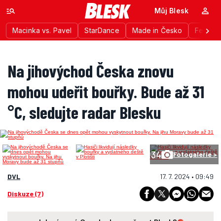
Můj Blesk
Macinka vs. Pavel
StarDance
Made in Česko
Festiva
Na jihovýchod Česka znovu
mohou udeřit bouřky. Bude až 31
°C, sledujte radar Blesku
34
Fotogalerie >
DVL
17. 7. 2024 • 09:49
Diskuze (7)