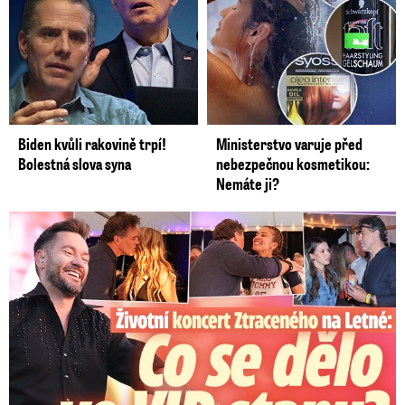
Biden kvůli rakovině trpí!
Ministerstvo varuje před
Bolestná slova syna
nebezpečnou kosmetikou:
Nemáte ji?
Koncert Ztraceného na Letné: Jágr přišel s Dominikou, ale...