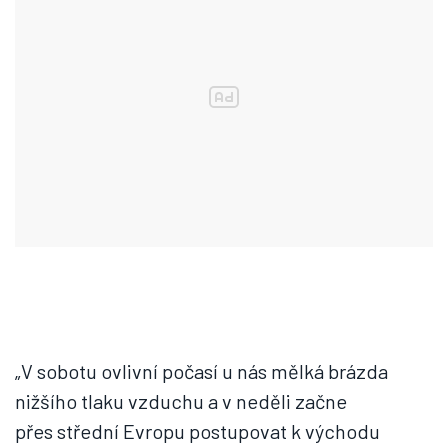
„V sobotu ovlivní počasí u nás mělká brázda
nižšího tlaku vzduchu a v neděli začne
přes střední Evropu postupovat k východu