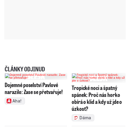
ČLÁNKY ODJINUD
Dojemné poselství Pavlové
Tropické noci a špatný
narazilo: Zase se přetvařuje!
spánek: Proč nás horko
obírá o klid a kdy už jde o
Aha!
úzkost?
Dáma