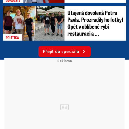
UDÁLOSTI
Utajená dovolená Petra
Pavla: Prozradily ho fotky!
Opět v oblíbené rybí
restauraci a ...
POLITIKA
Přejít do speciálu