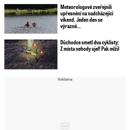
Meteorologové zveřejnili
upřesnění na nadcházející
víkend. Jeden den se
výrazně…
Důchodce smetl dva cyklisty:
Z místa nehody ujel! Pak mlžil