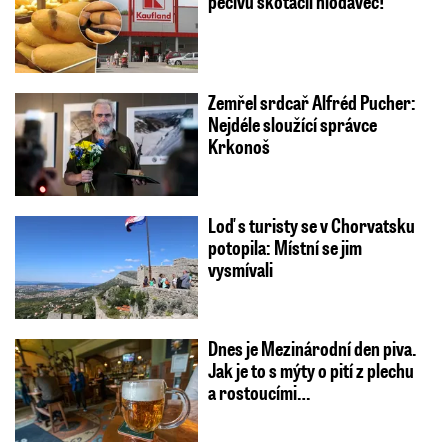
pečivu skotačil hlodavec!
Zemřel srdcař Alfréd Pucher:
Nejdéle sloužící správce
Krkonoš
Loď s turisty se v Chorvatsku
potopila: Místní se jim
vysmívali
Dnes je Mezinárodní den piva.
Jak je to s mýty o pití z plechu
a rostoucími…