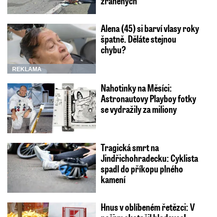
zraněných
Alena (45) si barví vlasy roky
špatně. Děláte stejnou
chybu?
REKLAMA
Nahotinky na Měsíci:
Astronautovy Playboy fotky
se vydražily za miliony
Tragická smrt na
Jindřichohradecku: Cyklista
spadl do příkopu plného
kamení
Hnus v oblíbeném řetězci: V