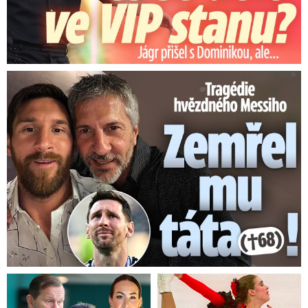
Tragédie hvězdného Messiho: Zemřel mu táta (†68)!