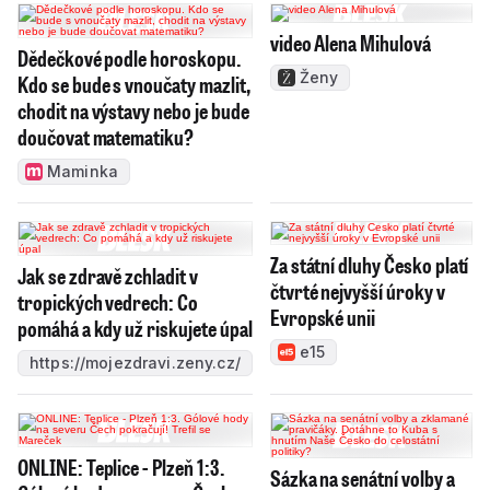
video Alena Mihulová
Dědečkové podle horoskopu.
Ženy
Kdo se bude s vnoučaty mazlit,
chodit na výstavy nebo je bude
doučovat matematiku?
Maminka
Za státní dluhy Česko platí
Jak se zdravě zchladit v
čtvrté nejvyšší úroky v
tropických vedrech: Co
Evropské unii
pomáhá a kdy už riskujete úpal
e15
https://mojezdravi.zeny.cz/
ONLINE: Teplice - Plzeň 1:3.
Sázka na senátní volby a