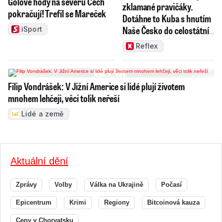
Gólové hody na severu Čech
zklamané pravičáky.
pokračují! Trefil se Mareček
Dotáhne to Kuba s hnutím
Naše Česko do celostátní
iSport
politiky?
Reflex
Filip Vondrášek: V Jižní Americe si lidé plují životem
mnohem lehčeji, věci tolik neřeší
Lidé a země
Aktuální dění
Zprávy
Volby
Válka na Ukrajině
Počasí
Epicentrum
Krimi
Regiony
Bitcoinová kauza
Ceny v Chorvatsku