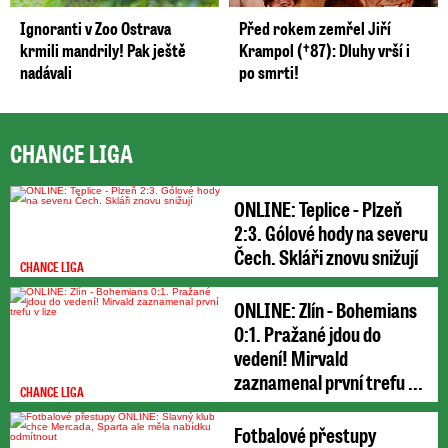
Ignoranti v Zoo Ostrava
Před rokem zemřel Jiří
krmili mandrily! Pak ještě
Krampol (†87): Dluhy vrší i
nadávali
po smrti!
CHANCE LIGA
ONLINE: Teplice - Plzeň
2:3. Gólové hody na severu
Čech. Skláři znovu snižují
CHANCE LIGA
ONLINE: Zlín - Bohemians
0:1. Pražané jdou do
vedení! Mirvald
zaznamenal první trefu ...
CHANCE LIGA
Fotbalové přestupy