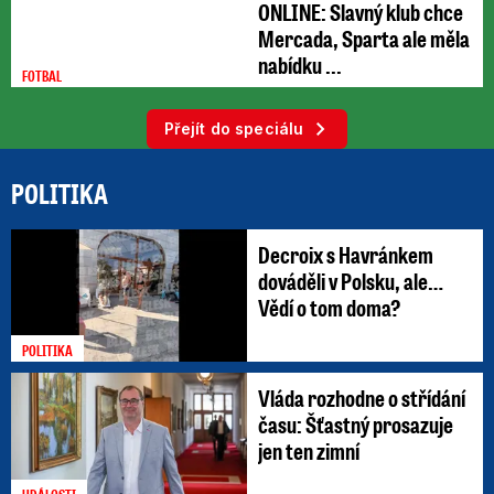
ONLINE: Slavný klub chce
Mercada, Sparta ale měla
nabídku ...
FOTBAL
Přejít do speciálu
POLITIKA
Decroix s Havránkem
dováděli v Polsku, ale…
Vědí o tom doma?
POLITIKA
Vláda rozhodne o střídání
času: Šťastný prosazuje
jen ten zimní