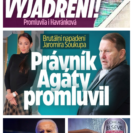
centimetrů a silnější nárazy větru.
Výstraha
platí od dnešních 15:00 do večera pro část
Plzeňského a Ústeckého kraje a také pro
Karlovarský kraj.
Brutální napadení Soukupa. Právník Agáty promluvil
V neděli třicítky
Zítra bude jasno až polojasno. Později večer na
západě až oblačno a ojediněle přeháňky nebo
bouřky.
Nejnižší noční teploty 18 až 14 °C, ve
dne se vyšplhají k 28 až 32 °C.
Opět povane
slabý vítr do 4 m/s. Proto bude počasí riskantní
pro citlivé osoby, biopředpověď v neděli je na
třetím stupni, tedy nejvyšší zátěž.