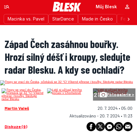
Můj Blesk
Macinka vs. Pavel
StarDance
Made in Česko
Festiva
Západ Čech zasáhnou bouřky.
Hrozí silný déšť i kroupy, sledujte
radar Blesku. A kdy se ochladí?
21
Fotogalerie >
Martin Valeš
20. 7. 2024 • 05:00
Aktualizováno - 20. 7. 2024 • 11:23
Diskuze (9)