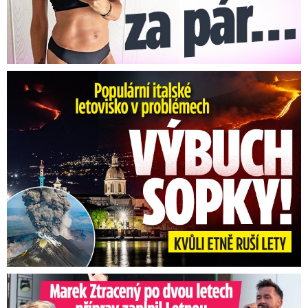
Erupce sicilské sopky Etny: Ruší desítky letů
Marek Ztracený na Letné: Pártlová stopla koncert