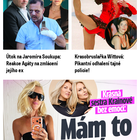
Útok na Jaromíra Soukupa:
Krasobruslařka Wittová:
Reakce Agáty na zmlácení
Pikantní odhalení tajné
jejího ex
policie!
Krásná sestra Krainové bez emocí: Mám to za pár…