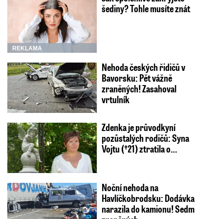
šediny? Tohle musíte znát
REKLAMA
Nehoda českých řidičů v
Bavorsku: Pět vážně
zraněných! Zasahoval
vrtulník
Zdenka je průvodkyní
pozůstalých rodičů: Syna
Vojtu (†21) ztratila o…
Noční nehoda na
Havlíčkobrodsku: Dodávka
narazila do kamionu! Sedm