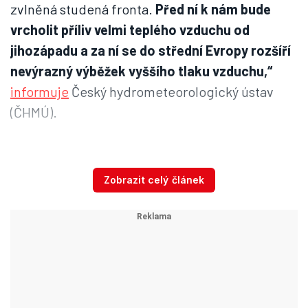
zvlněná studená fronta.
Před ní k nám bude
vrcholit příliv velmi teplého vzduchu od
jihozápadu a za ní se do střední Evropy rozšíří
nevýrazný výběžek vyššího tlaku vzduchu,“
informuje
Český hydrometeorologický ústav
(ČHMÚ).
V praxi to znamená, že si na víkend můžete
naplánovat koupání. Dnešek začíná s nebem
Zobrazit celý článek
oblačným až zataženým, na severozápadě a
severu může být až polojasno.
Během dne bude
oblačnost od západu ubývat. To se mají
nejvyšší denní teploty pohybovat mezi 24 až
28 °C, v severozápadní polovině Čech může být
až 30 °C
. Neochladí nás ani vítr, jeho rychlost