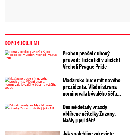
DOPORUČUJEME
Prahou prošel duhový
průvod: Tisíce lidí v ulicích!
Vrcholí Prague Pride
Maďarsko bude mít nového
prezidenta: Vládní strana
nominovala bývalého šéfa…
Děsivé detaily vraždy
oblíbené učitelky Zuzany:
Našly ji její děti!
Jak spolehlivě zakryjete