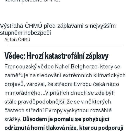
Výstraha ČHMÚ před záplavami s nejvyšším
stupněm nebezpečí
Autor: ČHMÚ
Vědec: Hrozí katastrofální záplavy
Francouzský vědec Nahel Belgherze, který se
zaměřuje na sledování extrémních klimatických
projevů, varoval, že střední Evropu čeká něco
mimořádného. „V příštích dnech se zdá být
stále pravděpodobnější, že se v některých
částech střední Evropy vyskytnou rozsáhlé
srážky.
Důvodem je pomalu se pohybující
odříznutá horní tlaková níže, kterou podporují