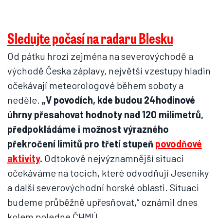
Sledujte počasí na radaru Blesku
Od pátku hrozí zejména na severovýchodě a
východě Česka záplavy, největší vzestupy hladin
očekávají meteorologové během soboty a
neděle.
„V povodích, kde budou 24hodinové
úhrny přesahovat hodnoty nad 120 milimetrů,
předpokládáme i možnost výrazného
překročení limitů pro třetí stupeň
povodňové
aktivity
.
Odtokově nejvýznamnější situaci
očekáváme na tocích, které odvodňují Jeseníky
a další severovýchodní horské oblasti. Situaci
budeme průběžně upřesňovat,“ oznámil dnes
kolem poledne ČHMÚ.