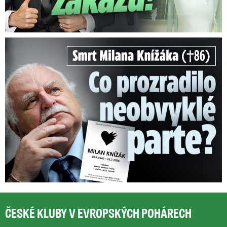
Smrt Milana Knížáka (†86): Co prozradilo neobvyklé parte?
ČESKÉ KLUBY V EVROPSKÝCH POHÁRECH