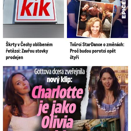
Škrty v Čechy oblíbeném
Tvůrci StarDance o změnách:
řetězci: Zavřou stovky
Proč budou porotci opět
prodejen
čtyři
Gottova dcera zveřejnila nový klip: Je jako Olivie Rodrigo!