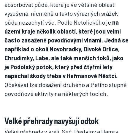
absorbovat půda, která je ve většině oblastí
vysušená, nicméně u takto výrazných srážek
půda nezachytí vše. Podle Netolického je
na
území kraje několik oblastí, které jsou velmi
často zasažené povodňovými vlnami. Jedná se
například o okolí Novohradky, Divoké Orlice,
Chrudimky, Labe, ale také menších toků, jako
je Podolský potok, který před čtyřmi lety
napáchal škody třeba v Heřmanově Městci.
Očekávat lze dosažení druhého a třetího stupně
povodňové aktivity na některých tocích.
Velké přehrady navyšují odtok
Velké přehrady v kraji, Seč, Pastviny a Hamry,