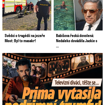
Svědci o tragédii na jezeře
Babišova řecká dovolená:
Most: Byl to masakr!
Nedaleko dováděla Jackie s
...
Prima vytasila podzimní trumfy! Další Zrádci a žhavé novinky