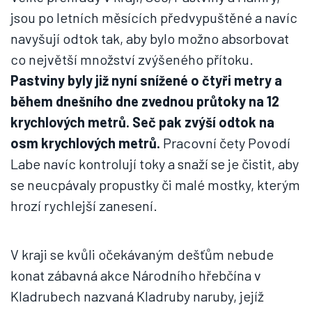
jsou po letních měsících předvypuštěné a navíc
navyšují odtok tak, aby bylo možno absorbovat
co největší množství zvýšeného přítoku.
Pastviny byly již nyní snížené o čtyři metry a
během dnešního dne zvednou průtoky na 12
krychlových metrů. Seč pak zvýší odtok na
osm krychlových metrů.
Pracovní čety Povodí
Labe navíc kontrolují toky a snaží se je čistit, aby
se neucpávaly propustky či malé mostky, kterým
hrozí rychlejší zanesení.
V kraji se kvůli očekávaným dešťům nebude
konat zábavná akce Národního hřebčína v
Kladrubech nazvaná Kladruby naruby, jejíž