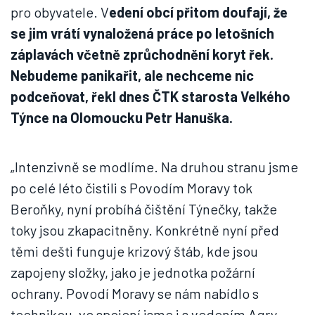
pro obyvatele. V
edení obcí přitom doufají, že
se jim vrátí vynaložená práce po letošních
záplavách včetně zprůchodnění koryt řek.
Nebudeme panikařit, ale nechceme nic
podceňovat, řekl dnes ČTK starosta Velkého
Týnce na Olomoucku Petr Hanuška.
„Intenzivně se modlíme. Na druhou stranu jsme
po celé léto čistili s Povodím Moravy tok
Beroňky, nyní probíhá čištění Týnečky, takže
toky jsou zkapacitněny. Konkrétně nyní před
těmi dešti funguje krizový štáb, kde jsou
zapojeny složky, jako je jednotka požární
ochrany. Povodí Moravy se nám nabídlo s
technikou, ve spojení jsme i s vedením Agry.