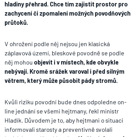
hladiny přehrad. Chce tím zajistit prostor pro
zachycení či zpomalení možných povodňových
průtoků.
V ohrožení podle něj nejsou jen klasická
záplavová území, bleskové povodně se podle
něj mohou
objevit i v místech, kde obvykle
nebývají. Kromě srážek varoval i před silným
větrem, který může působit pády stromů.
Kvůli riziku povodní bude dnes odpoledne on-
line jednání se všemi hejtmany, řekl ministr
Hladík. Důvodem je to, aby hejtmani o situaci
informovali starosty a preventivně svolali