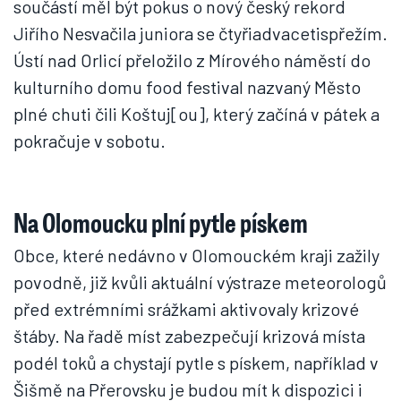
součástí měl být pokus o nový český rekord
Jiřího Nesvačila juniora se čtyřiadvacetispřežím.
Ústí nad Orlicí přeložilo z Mírového náměstí do
kulturního domu food festival nazvaný Město
plné chuti čili Koštuj[ou], který začíná v pátek a
pokračuje v sobotu.
Na Olomoucku plní pytle pískem
Obce, které nedávno v Olomouckém kraji zažily
povodně, již kvůli aktuální výstraze meteorologů
před extrémními srážkami aktivovaly krizové
štáby. Na řadě míst zabezpečují krizová místa
podél toků a chystají pytle s pískem, například v
Šišmě na Přerovsku je budou mít k dispozici i