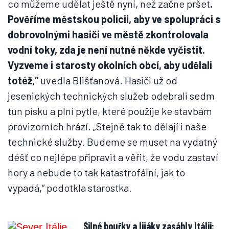
co můžeme udělat ještě nyní, než začne pršet
.
Pověříme městskou policii, aby ve spolupráci s
dobrovolnými hasiči ve městě zkontrolovala
vodní toky, zda je není nutné někde vyčistit.
Vyzveme i starosty okolních obcí, aby udělali
totéž,“
uvedla Blišťanová. Hasiči už od
jesenických technických služeb odebrali sedm
tun písku a plní pytle, které použije ke stavbám
provizorních hrází. „Stejně tak to dělají i naše
technické služby. Budeme se muset na vydatný
déšť co nejlépe připravit a věřit, že vodu zastaví
hory a nebude to tak katastrofální, jak to
vypadá,“ podotkla starostka.
Silné bouřky a lijáky zasáhly Itálii: