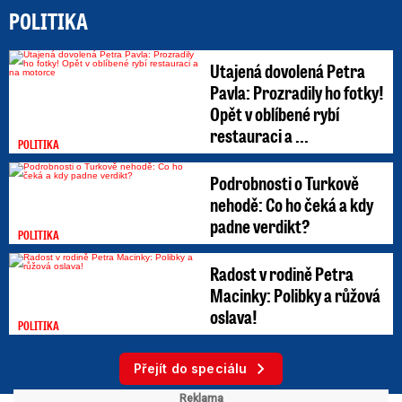
POLITIKA
Utajená dovolená Petra
Pavla: Prozradily ho fotky!
Opět v oblíbené rybí
restauraci a ...
POLITIKA
Podrobnosti o Turkově
nehodě: Co ho čeká a kdy
padne verdikt?
POLITIKA
Radost v rodině Petra
Macinky: Polibky a růžová
oslava!
POLITIKA
Přejít do speciálu