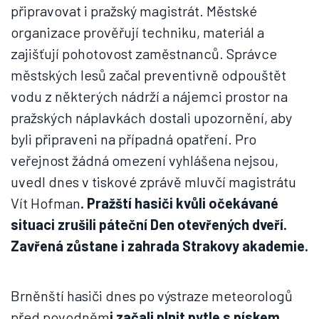
připravovat i pražský magistrát. Městské
organizace prověřují techniku, materiál a
zajišťují pohotovost zaměstnanců. Správce
městských lesů začal preventivně odpouštět
vodu z některých nádrží a nájemci prostor na
pražských náplavkách dostali upozornění, aby
byli připraveni na případná opatření. Pro
veřejnost žádná omezení vyhlášena nejsou,
uvedl dnes v tiskové zprávě mluvčí magistrátu
Vít Hofman
. Pražští hasiči kvůli očekávané
situaci zrušili páteční Den otevřených dveří.
Zavřená zůstane i zahrada Strakovy akademie.
Brněnští hasiči dnes po výstraze meteorologů
před povodněm
i začali plnit pytle s pískem,