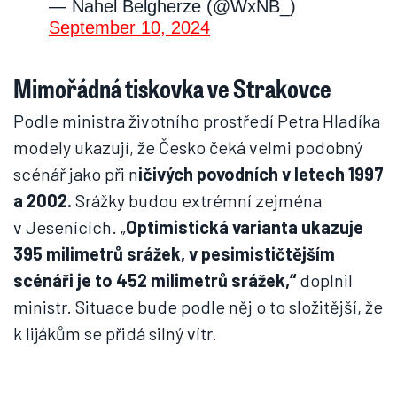
— Nahel Belgherze (@WxNB_)
September 10, 2024
Mimořádná tiskovka ve Strakovce
Podle ministra životního prostředí Petra Hladíka
modely ukazují, že Česko čeká velmi podobný
scénář jako při n
ičivých povodních v letech 1997
a 2002.
Srážky budou extrémní zejména
v Jesenících. „
Optimistická varianta ukazuje
395 milimetrů srážek, v pesimističtějším
scénáři je to 452 milimetrů srážek,“
doplnil
ministr. Situace bude podle něj o to složitější, že
k lijákům se přidá silný vítr.