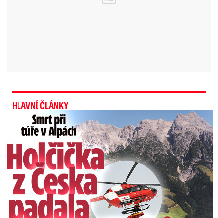
HLAVNÍ ČLÁNKY
Smrt Češky v Alpách: Zemřela při túře s rodiči