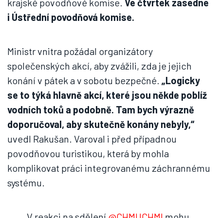
krajské povodňové komise.
Ve čtvrtek zasedne
i Ústřední povodňová komise.
Ministr vnitra požádal organizátory
společenských akcí, aby zvážili, zda je jejich
konání v pátek a v sobotu bezpečné.
„Logicky
se to týká hlavně akcí, které jsou někde poblíž
vodních toků a podobně. Tam bych výrazně
doporučoval, aby skutečně konány nebyly,“
uvedl Rakušan. Varoval i před případnou
povodňovou turistikou, která by mohla
komplikovat práci integrovanému záchrannému
systému.
V reakci na sdělení
@CHMUCHMI
mohu