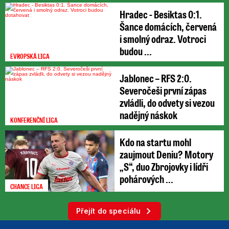
Hradec - Besiktas 0:1.
Šance domácích, červená
i smolný odraz. Votroci
budou ...
EVROPSKÁ LIGA
Jablonec – RFS 2:0.
Severočeši první zápas
zvládli, do odvety si vezou
nadějný náskok
KONFERENČNÍ LIGA
Kdo na startu mohl
zaujmout Deniu? Motory
„S“, duo Zbrojovky i lídři
pohárových ...
CHANCE LIGA
Přejít do speciálu