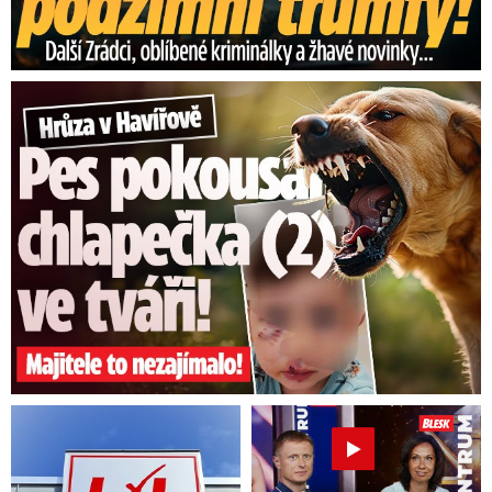
Hrůza v Havířově: Pes pokousal chlapečka (2) ve tváři!