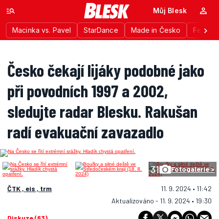
Můj Blesk
Macinka vs. Pavel
StarDance
Made in Česko
Festiva
Česko čekají lijáky podobné jako
při povodních 1997 a 2002,
sledujte radar Blesku. Rakušan
radí evakuační zavazadlo
31
Fotogalerie >
ČTK , eis , trm
11. 9. 2024 • 11:42
Aktualizováno - 11. 9. 2024 • 19:30
Diskuze (63)