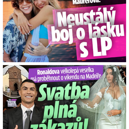
Ronaldova velkolepá veselka na Madeiře: Svatba plná zákazů!