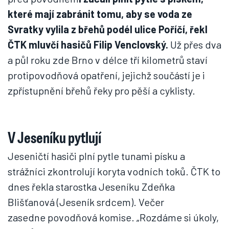
které mají zabránit tomu, aby se voda ze
Svratky vylila z břehů podél ulice Poříčí, řekl
ČTK mluvčí hasičů Filip Venclovský.
Už přes dva
a půl roku zde Brno v délce tří kilometrů staví
protipovodňová opatření, jejichž součástí je i
zpřístupnění břehů řeky pro pěší a cyklisty.
V Jeseníku pytlují
Jeseničtí hasiči plní pytle tunami písku a
strážníci zkontrolují koryta vodních toků. ČTK to
dnes řekla starostka Jeseníku Zdeňka
Blišťanová (Jeseník srdcem). Večer
zasedne povodňová komise. „Rozdáme si úkoly,