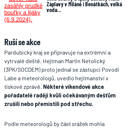
Záplavy v Miláně i Benátkách, velká
voda…
Ruší se akce
Pardubický kraj se připravuje na extrémní a
vytrvalé deště. Hejtman Martin Netolický
(3PK/SOCDEM) proto jednal se zástupci Povodí
Labe a meteorologů, uvedlo hejtmanství v
tiskové zprávě.
Některé víkendové akce
pořadatelé raději kvůli očekávaným dešťům
zrušili nebo přemístili pod střechu.
Podle meteorologů by část srážek mohla