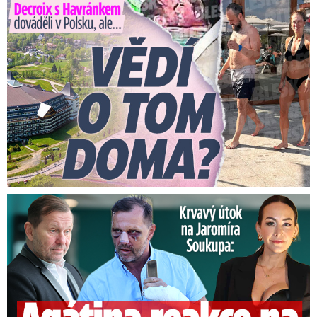
stínech přetrvá i při stupních nad nulou,“ uedla
Eva Houbová z českobudějovické pobočky
ČHMÚ.
„Silnice na jihu Čech jsou holé suché nebo
vymrzlé, udržované, posypané solí nebo
inertním posypem.
Nebyly žádné přeháňky, jen
lokálně se objevila námraza. Do terénu jsme
poslali celkem 22 vozid
el, nejvíce na Táborsko
Útok na Jaromíra Soukupa: Reakce Agáty na zmlácení jejího ex
a Strakonicko,“ řekl dispečer jihočeské správy a
údržby silnic Jan Boško.
Podobná situace je na Vysočině. Silnice jsou
většinou holé, suché a vymrzlé. Devět sypačů