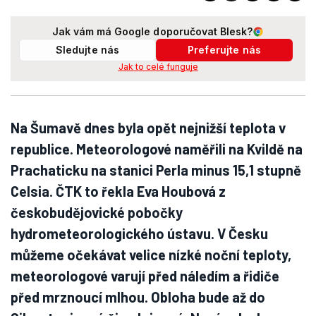
Jak vám má Google doporučovat Blesk?
Sledujte nás
Preferujte nás
Jak to celé funguje
Na Šumavě dnes byla opět nejnižší teplota v
republice. Meteorologové naměřili na Kvildě na
Prachaticku na stanici Perla minus 15,1 stupně
Celsia. ČTK to řekla Eva Houbová z
českobudějovické pobočky
hydrometeorologického ústavu. V Česku
můžeme očekávat velice nízké noční teploty,
meteorologové varují před náledím a řidiče
před mrznoucí mlhou. Obloha bude až do