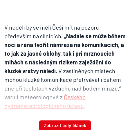
V neděli by se měli Češi mít na pozoru
především na silnicích
. „Nadále se může během
noci a rána tvořit námraza na komunikacích, a
to jak za jasné oblohy, tak i při mrznoucích
mlhách s následným rizikem zaježdění do
kluzké vrstvy náledí.
V zastíněných místech
mohou kluzké komunikace přetrvávat i během
dne při teplotách vzduchu nad bodem mrazu,“
varují meteorologové z
Českého
hydrometeorologického ústavu
.
Obloha by měla být jasná nebo skoro jasná.
Zobrazit celý článek