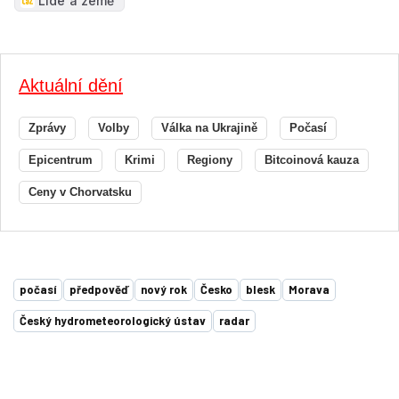
Lidé a země
Aktuální dění
Zprávy
Volby
Válka na Ukrajině
Počasí
Epicentrum
Krimi
Regiony
Bitcoinová kauza
Ceny v Chorvatsku
počasí
předpověď
nový rok
Česko
blesk
Morava
Český hydrometeorologický ústav
radar