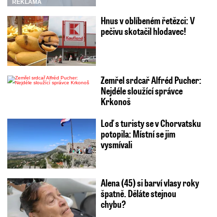
REKLAMA
Hnus v oblíbeném řetězci: V
pečivu skotačil hlodavec!
Zemřel srdcař Alfréd Pucher:
Nejdéle sloužící správce
Krkonoš
Loď s turisty se v Chorvatsku
potopila: Místní se jim
vysmívali
Alena (45) si barví vlasy roky
špatně. Děláte stejnou
chybu?