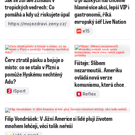
tropických vedrech: Co
hlavně více akcí, lepší VIP i
pomáhá a kdy už riskujete úpal
gastronomii, říká
evropský šéf Live Nation
https://mojezdravi.zeny.cz/
e15
Červ ztratil pásku a bojuje o
Fištejn: Slibem
místo: co se stalo v Plzni a
nezarmoutíš. Ameriku
pomůže Hyskému nechtěný
ovládá nová verze
Adu?
komunismu, která chce
měnit zajeté pořádky
iSport
Reflex
Filip Vondrášek: V Jižní Americe si lidé plují životem
mnohem lehčeji, věci tolik neřeší