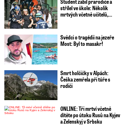
Student zabil prarodiče a
střílel ve škole: Několik
mrtvých včetně učitelů,…
Svědci o tragédii na jezeře
Most: Byl to masakr!
Smrt holčičky v Alpách:
Češka zemřela při túře s
rodiči
ONLINE: Tři mrtví včetně
dítěte po útoku Rusů na Kyjev
a Zelenskyj v Srbsku