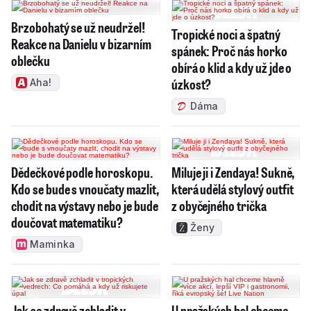
Brzobohatý se už neudržel!
Tropické noci a špatný
Reakce na Danielu v bizarním
spánek: Proč nás horko
oblečku
obírá o klid a kdy už jde o
úzkost?
Aha!
Dáma
Dědečkové podle horoskopu.
Miluje ji i Zendaya! Sukně,
Kdo se bude s vnoučaty mazlit,
která udělá stylový outfit
chodit na výstavy nebo je bude
z obyčejného trička
doučovat matematiku?
Ženy
Maminka
Jak se zdravě zchladit v
U pražských hal chceme