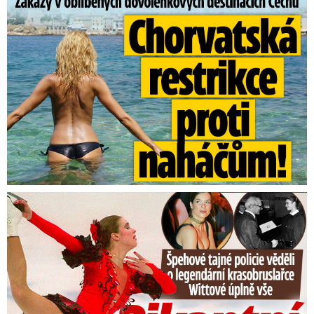
Výstraha pro celé Česko: Hrozí
náledí! Na Klínovci ale naměřili
13,4 °C, sledujte ...
V noci na Silvestra se očekávají velice nízké
teploty pod bodem mrazu,
místy až -6 °C.
Nejvyšší denní teploty 2 až 7 °C, při déletrvající
mlze kolem 0 °C.
Stejně jako i v předchozích
dnech budou oslavy končícího roku spojené s
Tajná policie špehovala krasobruslařku Wittovou: Pikantní ...
nízkou oblačností a mlhou.
Ani na Nový rok se situace nezmění.
Podle
meteorologů ale přibude více možností deště
a sněhu.
Nejnižší noční teploty +2 až -2 °C, při