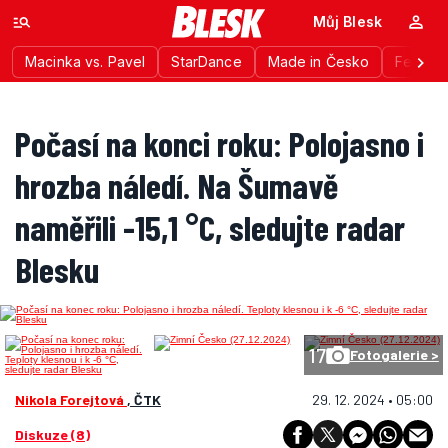
Můj Blesk
Macinka vs. Pavel
StarDance
Made in Česko
Festiva
Počasí na konci roku: Polojasno i
hrozba náledí. Na Šumavě
naměřili -15,1 °C, sledujte radar
Blesku
17
Fotogalerie >
Nikola Forejtová
, ČTK
29. 12. 2024 • 05:00
Diskuze (8)