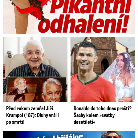
slabém větru až -5 °C.
Nejvyšší denní teploty 3
až 7 °C, při déletrvající mlze kolem 1 °C.
Očekává se i silnější vítr, zejména v Čechách a
ve Slezsku s nárazy až kolem 15 m/s. Na Moravě
místy vítr slabý do 4 m/s. Podobně tomu bude i
ve čtvrtek, kdy se můžeme místy dočkat denní
teploty až do 9 °C.
Před rokem zemřel Jiří
Ronaldo do toho dnes praští?
Krampol (†87): Dluhy vrší i
Šachy kolem »svatby
po smrti!
desetiletí«
Mareš v dokonalé formě ukázal břišáky: Padesátka není znát