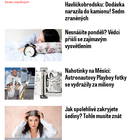
Havlíčkobrodsku: Dodávka
narazila do kamionu! Sedm
zraněných
Nesnášíte pondělí? Vědci
přišli se zajímavým
vysvětlením
Nahotinky na Měsíci:
Astronautovy Playboy fotky
se vydražily za miliony
Jak spolehlivě zakryjete
šediny? Tohle musíte znát