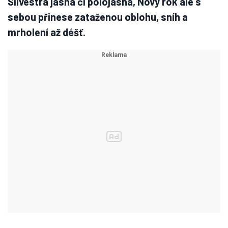
Silvestra jasná či polojasná, Nový rok ale s
sebou přinese zataženou oblohu, sníh a
mrholení až déšť.