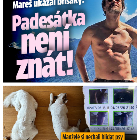
Za hlídání psů zaplatili 20 tisíc, doma našli cizí ženy!