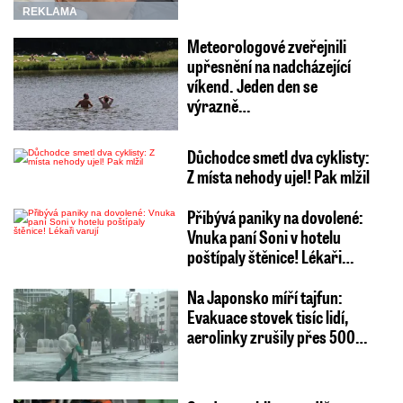
REKLAMA
Meteorologové zveřejnili
upřesnění na nadcházející
víkend. Jeden den se
výrazně…
Důchodce smetl dva cyklisty:
Z místa nehody ujel! Pak mlžil
Přibývá paniky na dovolené:
Vnuka paní Soni v hotelu
poštípaly štěnice! Lékaři…
Na Japonsko míří tajfun:
Evakuace stovek tisíc lidí,
aerolinky zrušily přes 500…