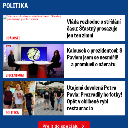
POLITIKA
Vláda rozhodne o střídání
času: Šťastný prosazuje
jen ten zimní
UDÁLOSTI
Kalousek o prezidentovi: S
Pavlem jsem se nesmířil!
...a promluvil o návratu
EPICENTRUM
Utajená dovolená Petra
Pavla: Prozradily ho fotky!
Opět v oblíbené rybí
restauraci a ...
POLITIKA
Přejít do speciálu