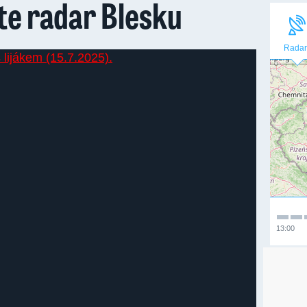
jte radar Blesku
Radar
13:00