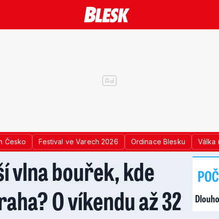
n Česko
Festival ve Varech 2026
Ordinace Blesku
Válka 
ší vlna bouřek, kde
POČ
traha? O víkendu až 32
Dlouho