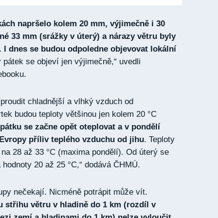
kách napršelo kolem 20 mm, výjimečně i 30
é 33 mm (srážky v úterý) a nárazy větru byly
 I dnes se budou odpoledne objevovat lokální
v pátek se objeví jen výjimečně,“ uvedli
ebooku.
roudit chladnější a vlhký vzduch od
tek budou teploty většinou jen kolem 20 °C
átku se začne opět oteplovat a v pondělí
 Evropy příliv teplého vzduchu od jihu
. Teploty
 na 28 až 33 °C (maxima pondělí). Od úterý se
na hodnoty 20 až 25 °C,“ dodává ČHMÚ.
upy nečekají. Nicméně potrápit může vít.
střihu větru v hladině do 1 km (rozdíl v
ezi zemí a hladinami do 1 km) nelze vyloučit