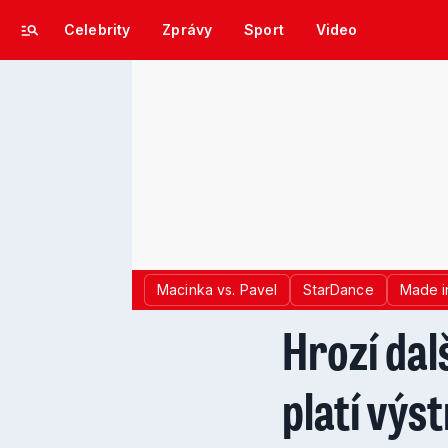
Celebrity
Zprávy
Sport
Video
Macinka vs. Pavel
StarDance
Made i
Hrozí dal
platí výs