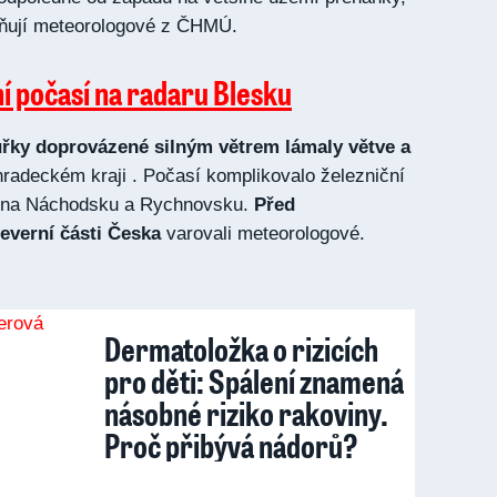
rňují meteorologové z ČHMÚ.
ní počasí na radaru Blesku
uřky doprovázené silným větrem lámaly větve a
radeckém kraji . Počasí komplikovalo železniční
y na Náchodsku a Rychnovsku.
Před
everní části Česka
varovali meteorologové.
Dermatoložka o rizicích
pro děti: Spálení znamená
násobné riziko rakoviny.
Proč přibývá nádorů?