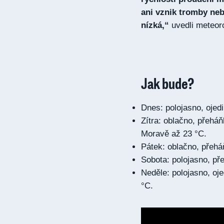
ani vznik tromby ne
nízká,“
uvedli meteor
Jak bude?
Dnes: polojasno, ojed
Zítra: oblačno, přeháň
Moravě až 23 °C.
Pátek: oblačno, přehá
Sobota: polojasno, př
Neděle: polojasno, oj
°C.