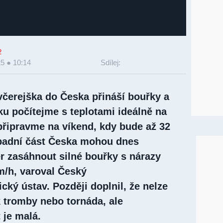
2
5 ● 10:14
Sdílej:
včerejška do Česka přináší bouřky a
ku počítejme s teplotami ideálně na
 připravme na víkend, kdy bude až 32
ápadní část Česka mohou dnes
r zasáhnout silné bouřky s nárazy
m/h, varoval Český
ký ústav. Později doplnil, že nelze
k tromby nebo tornáda, ale
je malá.