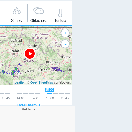
Srážky
Oblačnost
Teplota
+
-
Leaflet
| ©
OpenStreetMap
contributors
15:00
13:45
14:00
14:45
15:00
15:45
Detail mapy