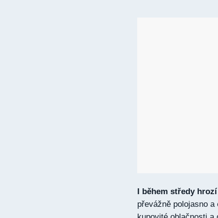
I během středy hrozí
převážně polojasno a
kupovité oblačnosti a