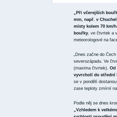
„Při včerejších bouř
mm, např. v Chucheln
místy kolem 70 km/h.
bouřky
, ve čtvrtek a 
meteorologové na fac
„Dnes začne do Čech p
severozápadu. Ve čtvr
(maxima čtvrtek).
Od p
vyvrcholí do střední
se v pondělí dostanou
zase teploty zmírní 
Podle něj se dnes kro
„Vzhledem k velkému 
rychlosti proudění m