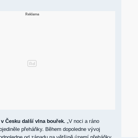
 v Česku další vlna bouřek.
„V noci a ráno
 ojediněle přeháňky. Během dopoledne vývoj
 odpoledne od západu na většině území přeháňky,