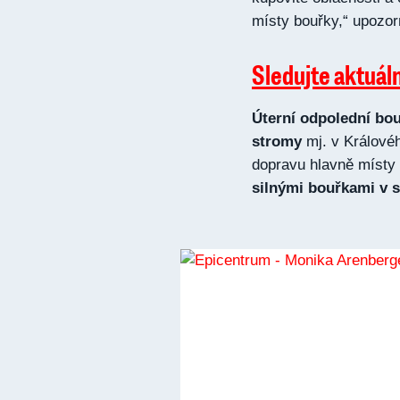
místy bouřky,“ upozo
Sledujte aktuál
Úterní odpolední bo
stromy
mj. v Královéh
dopravu hlavně míst
silnými bouřkami v s