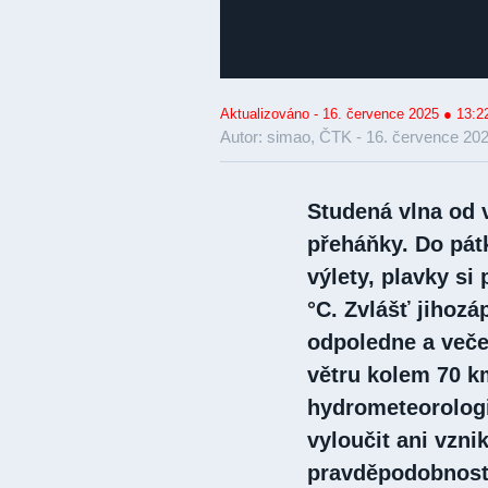
Aktualizováno - 16. července 2025 ● 13:2
Autor: simao, ČTK -
16. července 202
Studená vlna od 
přeháňky. Do pát
výlety, plavky si
°C. Zvlášť jihoz
odpoledne a veče
větru kolem 70 k
hydrometeorologic
vyloučit ani vzni
pravděpodobnost 