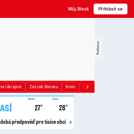
Můj Blesk
Přihlásit se
na Ukrajině
Zázrak Blesku
Krimi
Donald Trump
Sport
Dnes
Zítra
ASÍ
27°
28°
dobá předpověď pro tisíce obcí