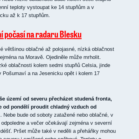
enní teploty vystoupat ke 14 stupňům a v
cku až k 17 stupňům.
ní počasí na radaru Blesku
é většinou oblačné až polojasné, nízká oblačnost
zejména na Moravě. Ojediněle může mrholit.
zké oblačnosti kolem sedmi stupňů Celsia, jinde
v Pošumaví a na Jesenicku opět i kolem 17
še území od severu přecházet studená fronta,
e od pondělí proudit chladný vzduch od
 Nebe bude od soboty zatažené nebo oblačné, v
 odpoledne a večer očekávají zejména v severní
 déšť. Pršet může také v neděli a přeháňky mohou