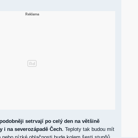
odobněji setrvají po celý den na většině
y i na severozápadě Čech.
Teploty tak budou mít
ze nebo nízké oblačnosti bude kolem šesti stupňů