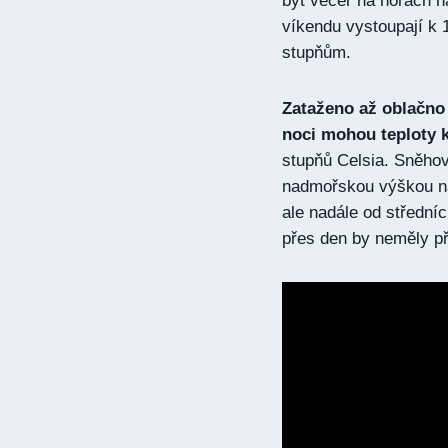
být večer na horách n
víkendu vystoupají k 
stupňům.
Zataženo až oblačno 
noci mohou teploty k
stupňů Celsia. Sněhov
nadmořskou výškou na
ale nadále od střední
přes den by neměly př