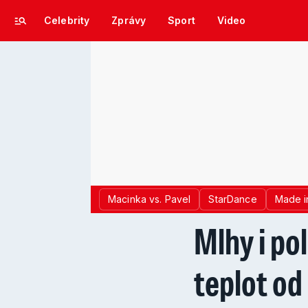
Celebrity
Zprávy
Sport
Video
Macinka vs. Pavel
StarDance
Made i
Mlhy i po
teplot od