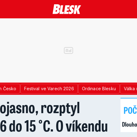
n Česko
Festival ve Varech 2026
Ordinace Blesku
Válka 
lojasno, rozptyl
POČ
 6 do 15 °C. O víkendu
Dlouho