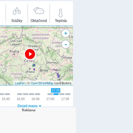
Srážky
Oblačnost
Teplota
+
-
Leaflet
| ©
OpenStreetMap
contributors
17:15
15:45
16:00
16:45
17:00
17:45
Detail mapy