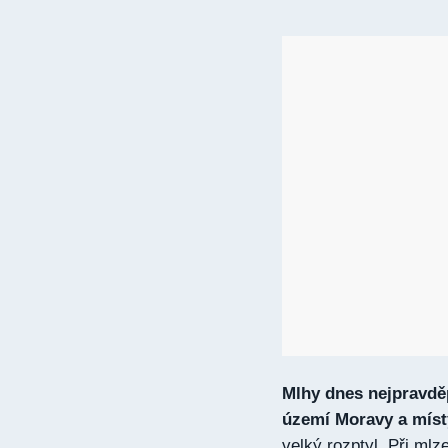
Mlhy dnes nejpravděp
území Moravy a míst
velký rozptyl. Při ml