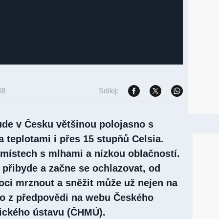
08
Sdílej:
ude v Česku většinou polojasno s
 teplotami i přes 15 stupňů Celsia.
 místech s mlhami a nízkou oblačností.
 přibyde a začne se ochlazovat, od
oci mrznout a sněžit může už nejen na
to z předpovědi na webu Českého
ického ústavu (ČHMÚ).