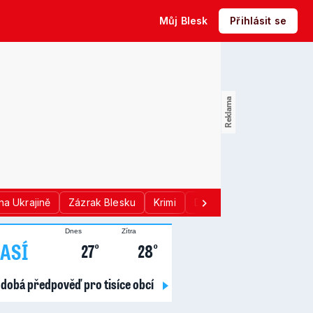
Můj Blesk
Přihlásit se
na Ukrajině
Zázrak Blesku
Krimi
Donald Trump
Sport
Dnes
Zítra
ASÍ
27°
28°
dobá předpověď pro tisíce obcí