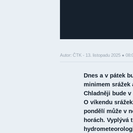
Autor: ČTK -
13. listopadu 2025 ● 08:
Dnes a v pátek b
minimem srážek a
Chladněji bude v
O víkendu srážek
pondělí může v n
horách. Vyplývá 
hydrometeorolog