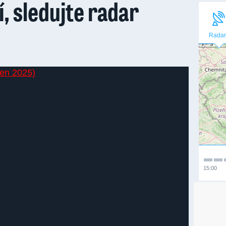
í, sledujte radar
Radar
15:00