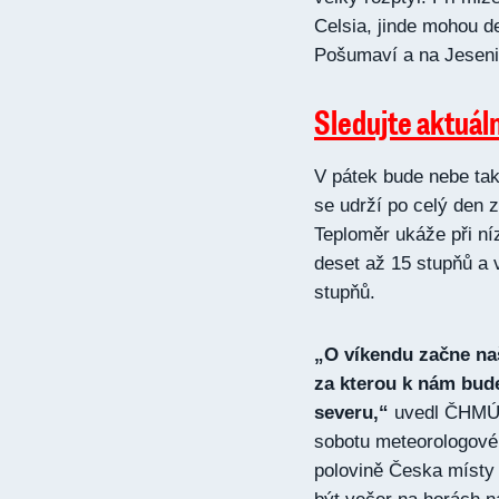
Celsia, jinde mohou d
Pošumaví a na Jeseni
Sledujte aktuál
V pátek bude nebe tak
se udrží po celý den 
Teploměr ukáže při ní
deset až 15 stupňů a 
stupňů.
„O víkendu začne na
za kterou k nám bud
severu,“
uvedl ČHMÚ.
sobotu meteorologové
polovině Česka místy