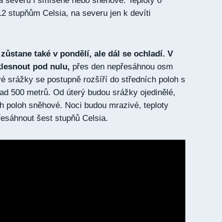
a severu i smíšené nebo sněhové. Teploty o
12 stupňům Celsia, na severu jen k devíti
zůstane také v pondělí, ale dál se ochladí. V
lesnout pod nulu,
přes den nepřesáhnou osm
é srážky se postupně rozšíří do středních poloh s
d 500 metrů. Od úterý budou srážky ojedinělé,
ch poloh sněhové. Noci budou mrazivé, teploty
esáhnout šest stupňů Celsia.