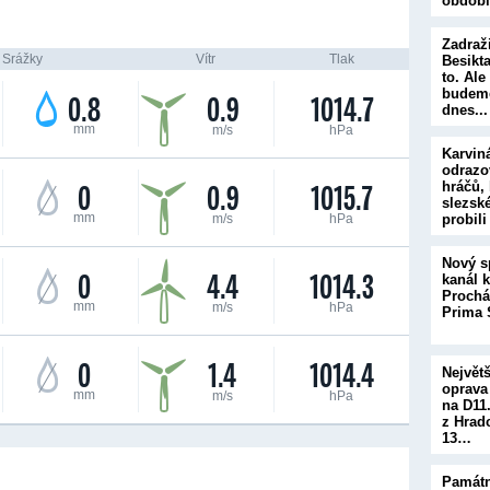
obdob
Zadraž
Srážky
Vítr
Tlak
Besikta
to. Al
budeme
0.8
0.9
1014.7
dnes..
mm
m/s
hPa
Karvin
odrazo
0
0.9
1015.7
hráčů, 
slezsk
mm
m/s
hPa
probil
Nový s
0
4.4
1014.3
kanál kř
Prochá
mm
m/s
hPa
Prima 
0
1.4
1014.4
Největš
oprava
mm
m/s
hPa
na D11
z Hrad
13…
Památ