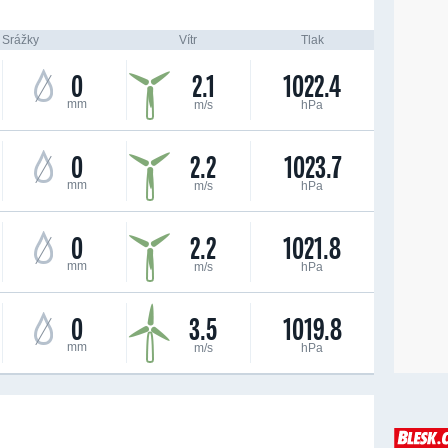
Srážky
Vítr
Tlak
0
2.1
1022.4
mm
m/s
hPa
0
2.2
1023.7
mm
m/s
hPa
0
2.2
1021.8
mm
m/s
hPa
0
3.5
1019.8
mm
m/s
hPa