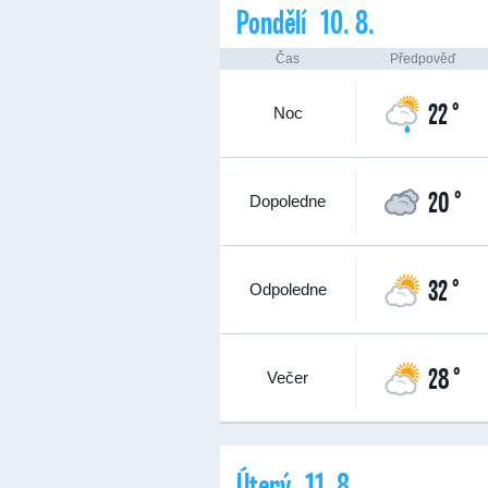
Pondělí 10. 8.
Čas
Předpověď
22 °
Noc
20 °
Dopoledne
32 °
Odpoledne
28 °
Večer
Úterý 11. 8.