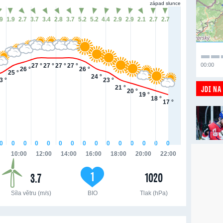
západ slunce
.9
1.9
2.7
3.7
3.4
2.8
3.7
5.2
5.2
4.4
2.9
2.9
2.1
2.7
2.7
00:00
27 °
27 °
27 °
27 °
26 °
26 °
25 °
24 °
3 °
23 °
JDI NA
21 °
20 °
19 °
18 °
17 °
0
0
0
0
0
0
0
0
0
0
0
0
0
0
0
10:00
12:00
14:00
16:00
18:00
20:00
22:00
1
1020
3.7
Síla větru (m/s)
BIO
Tlak (hPa)