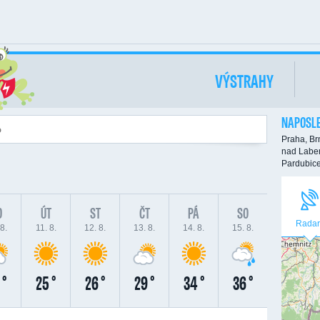
VÝSTRAHY
NAPOSLE
Praha,
Br
nad Labe
Pardubic
O
ÚT
ST
ČT
PÁ
SO
Radar
8.
11. 8.
12. 8.
13. 8.
14. 8.
15. 8.
 °
25 °
26 °
29 °
34 °
36 °