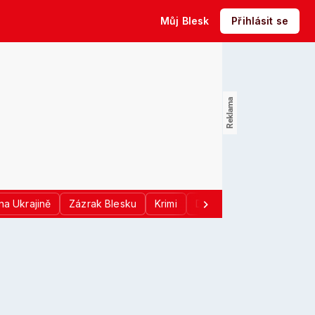
Můj Blesk
Přihlásit se
na Ukrajině
Zázrak Blesku
Krimi
Donald Trump
Sport