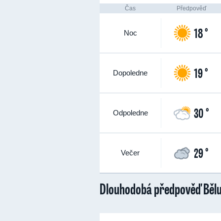
Čas
Předpověď
18 °
Noc
19 °
Dopoledne
30 °
Odpoledne
29 °
Večer
Dlouhodobá předpověď Bělu