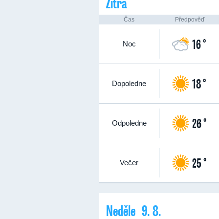
Zítra
Čas
Předpověď
16 °
Noc
18 °
Dopoledne
26 °
Odpoledne
25 °
Večer
Neděle 9. 8.