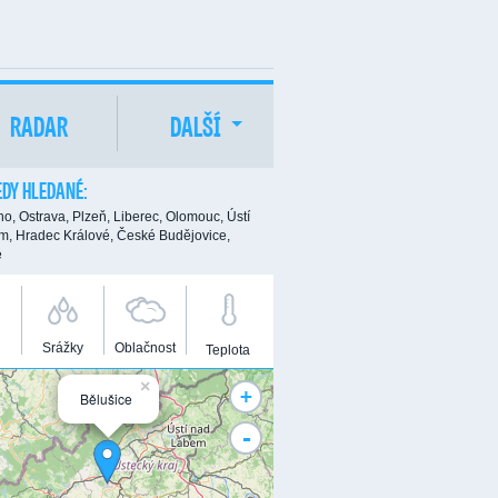
RADAR
DALŠÍ
DY HLEDANÉ:
no,
Ostrava,
Plzeň,
Liberec,
Olomouc,
Ústí
m,
Hradec Králové,
České Budějovice,
e
Srážky
Oblačnost
Teplota
×
+
Bělušice
-