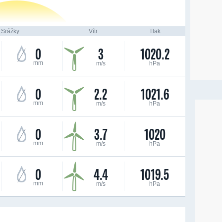
Srážky
Vítr
Tlak
0
3
1020.2
mm
m/s
hPa
0
2.2
1021.6
mm
m/s
hPa
0
3.7
1020
mm
m/s
hPa
0
4.4
1019.5
mm
m/s
hPa