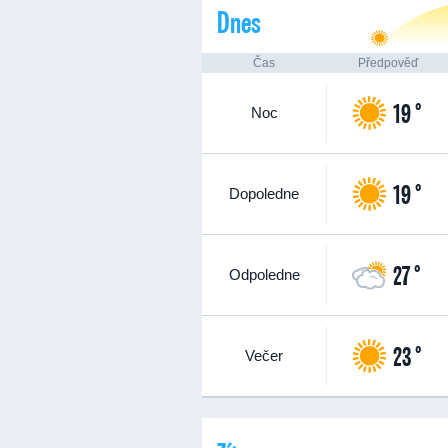
Dnes
Čas
Předpověď
19 °
Noc
19 °
Dopoledne
27 °
Odpoledne
23 °
Večer