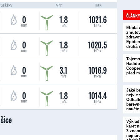
Srážky
Vítr
Tlak
ČLÁNKY
0
1.8
1021.6
mm
m/s
hPa
Ebola 
zmutova
zdravot
0
1.8
1020.5
Epidem
druhá 
mm
m/s
hPa
Tajems
Hadido
0
3.1
1016.9
Cooper
před m
mm
m/s
hPa
Jaké b
0
1.8
1014.4
nejvíc 
Odhalt
mm
m/s
hPa
barevn
naučte
šice
Výklad
karet n
3 znam
nejnár