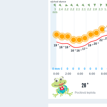
východ slunce
3
2.4
2.2
2.2
2.1
2.1
2.2
2.8
2.3
1
m/s
2
22 °
20 °
19 °
19 °
18 °
18 °
17 °
16 °
16 °
0
mm
0
0
0
0
0
0
0
0
0:00
2:00
4:00
6:00
8:00
26 °
Pocitová teplota