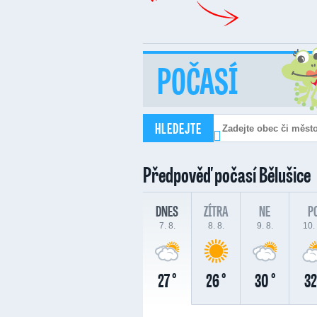
POČASÍ
HLEDEJTE
Předpověď počasí
Bělušice
DNES
ZÍTRA
NE
P
7. 8.
8. 8.
9. 8.
10. 
27 °
26 °
30 °
32