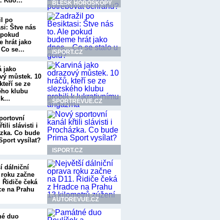
í. Kdo…
BLESK HOROSKOPY
il po
si: Štve nás
e pokud
 hrát jako
. Co se…
ISPORT.CZ
á jako
vý můstek. 10
kteří se ze
ého klubu
i k…
SPORTREVUE.CZ
portovní
tili slávisti i
zka. Co bude
Sport vysílat?
ISPORT.CZ
í dálniční
 roku začne
. Řidiče čeká
ce na Prahu
AUTOREVUE.CZ
né duo