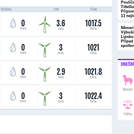
Poulíč
Tittelb
Srážky
Vítr
Tlak
Připome
13 nej
0
3.6
1017.5
Německ
mm
m/s
hPa
Výbušn
Lipsku
Případ
0
3
1021
spolk
mm
m/s
hPa
DNEŠN
0
2.9
1021.8
mm
m/s
hPa
Beran
0
3
1022.4
mm
m/s
hPa
Váhy