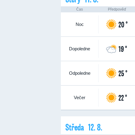
Čas
Předpověď
20 °
Noc
19 °
Dopoledne
25 °
Odpoledne
22 °
Večer
Středa 12. 8.