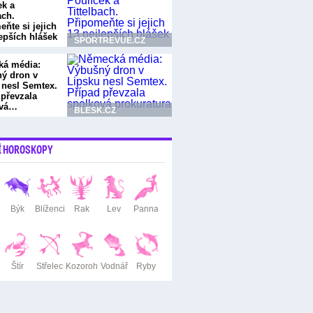
ek a
ach.
ňte si jejich
lepších hlášek
SPORTREVUE.CZ
á média:
ý dron v
 nesl Semtex.
 převzala
ová…
BLESK.CZ
Í HOROSKOPY
Býk
Blíženci
Rak
Lev
Panna
Štír
Střelec
Kozoroh
Vodnář
Ryby