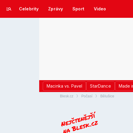
Celebrity
Zprávy
Sport
Video
Macinka vs. Pavel
StarDance
Made i
Blesk.cz
Počasí
Bělušice