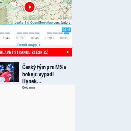
Leaflet
| ©
OpenStreetMap
contributors
02:45
00:45
01:00
01:45
02:00
02:45
Detail mapy
 HLAVNÍ STRÁNKU BLESK.CZ
Český tým pro MS v
hokeji: vypadl
Hynek…