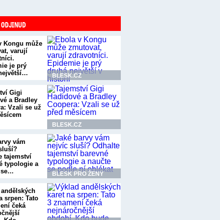
 ODJINUD
v Kongu může
t, varují
níci.
ie je prý
největší…
BLESK.CZ
tví Gigi
vé a Bradley
a: Vzali se už
ěsícem
BLESK.CZ
arvy vám
sluší?
e tajemství
é typologie a
 se…
BLESK PRO ŽENY
 andělských
a srpen: Tato
ení čeká
očnější