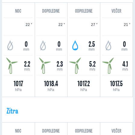
NOC
DOPOLEDNE
ODPOLEDNE
VEČER
22 °
22 °
27 °
21 °
0
0
2.5
0
mm
mm
mm
mm
2.2
2.3
5.2
4.1
m/s
m/s
m/s
m/s
1017
1018.4
1017.2
1017.5
hPa
hPa
hPa
hPa
Zítra
NOC
DOPOLEDNE
ODPOLEDNE
VEČER