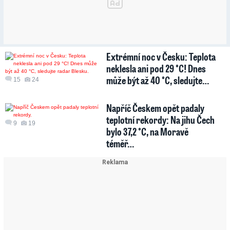
Extrémní noc v Česku: Teplota
neklesla ani pod 29 °C! Dnes
může být až 40 °C, sledujte…
15
24
Napříč Českem opět padaly
teplotní rekordy: Na jihu Čech
9
19
bylo 37,2 °C, na Moravě
téměř…