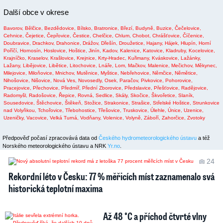
Další obce v okrese
Bavorov,
Bělčice,
Bezdědovice,
Bílsko,
Bratronice,
Březí,
Budyně,
Buzice,
Čečelovice,
Cehnice,
Čejetice,
Čepřovice,
Čestice,
Chelčice,
Chlum,
Chobot,
Chrášťovice,
Číčenice,
Doubravice,
Drachkov,
Drahonice,
Drážov,
Dřešín,
Droužetice,
Hajany,
Hájek,
Hlupín,
Horní
Poříčí,
Hornosín,
Hoslovice,
Hoštice,
Jinín,
Kadov,
Kalenice,
Katovice,
Kladruby,
Kocelovice,
Krajníčko,
Kraselov,
Krašlovice,
Krejnice,
Krty-Hradec,
Kuřimany,
Kváskovice,
Lažánky,
Lažany,
Libějovice,
Libětice,
Litochovice,
Lnáře,
Lom,
Mačkov,
Malenice,
Mečichov,
Měkynec,
Milejovice,
Miloňovice,
Mnichov,
Mutěnice,
Myštice,
Nebřehovice,
Němčice,
Němětice,
Nihošovice,
Nišovice,
Nová Ves,
Novosedly,
Osek,
Paračov,
Pivkovice,
Pohorovice,
Pracejovice,
Přechovice,
Předmíř,
Přední Zborovice,
Předslavice,
Přešťovice,
Radějovice,
Radomyšl,
Radošovice,
Řepice,
Rovná,
Sedlice,
Skály,
Skočice,
Škvořetice,
Slaník,
Sousedovice,
Štěchovice,
Štěkeň,
Stožice,
Strakonice,
Strašice,
Střelské Hoštice,
Strunkovice
nad Volyňkou,
Tchořovice,
Třebohostice,
Třešovice,
Truskovice,
Úlehle,
Únice,
Uzenice,
Uzeničky,
Vacovice,
Velká Turná,
Vodňany,
Volenice,
Volyně,
Záboří,
Zahorčice,
Zvotoky
Předpověď počasí zpracovává data od
Českého hydrometeorologického ústavu
a též
Norského meteorologického ústavu a NRK
Yr.no
.
24
Rekordní léto v Česku: 77 % měřicích míst zaznamenalo svá
historická teplotní maxima
Až 48 °C a příchod čtvrté vlny