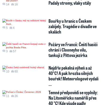
Padaly stromy, vlaky stály
14
16
Bouřky u hranic s Českem
zabíjely. Tragédie v divadle ve
5
4
skalách
Požáry ve Francii: Čeští hasiči
chrání i Clooneyho vilu,
3
57
tankují z Pittova jezírka
Nejdřív pekelná výheň a až
10
60
40°C! A pak hrozba silných
bouřek! Meteorologové vydali
…
Temné předpovědi se vyplnily:
11
26
Na Litoměřicku naměřili přes
40 °C! Kde všude padly