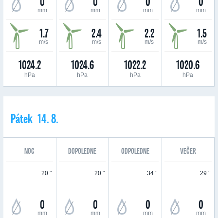
0
0
0
0
mm
mm
mm
mm
1.7
2.4
2.2
1.5
m/s
m/s
m/s
m/s
1024.2
1024.6
1022.2
1020.6
hPa
hPa
hPa
hPa
Pátek 14. 8.
NOC
DOPOLEDNE
ODPOLEDNE
VEČER
20 °
20 °
34 °
29 °
0
0
0
0
mm
mm
mm
mm