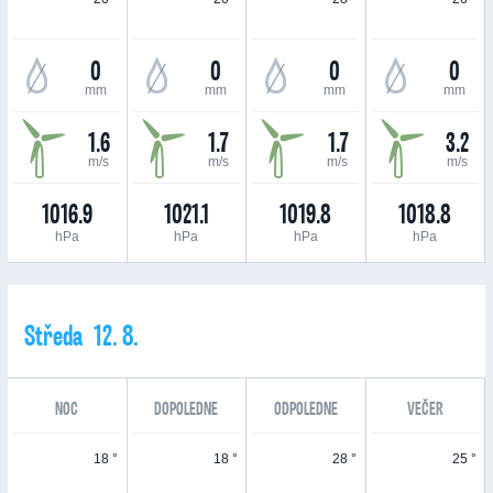
0
0
0
0
mm
mm
mm
mm
1.6
1.7
1.7
3.2
m/s
m/s
m/s
m/s
1016.9
1021.1
1019.8
1018.8
hPa
hPa
hPa
hPa
Středa 12. 8.
NOC
DOPOLEDNE
ODPOLEDNE
VEČER
18 °
18 °
28 °
25 °