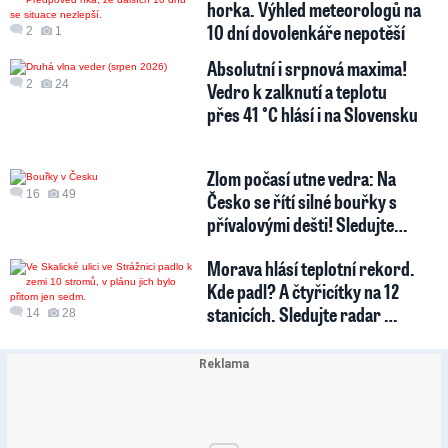
horka. Výhled meteorologů na
10 dní dovolenkáře nepotěší
2
1
Absolutní i srpnová maxima!
2
24
Vedro k zalknutí a teplotu
přes 41 °C hlásí i na Slovensku
Zlom počasí utne vedra: Na
16
49
Česko se řítí silné bouřky s
přívalovými dešti! Sledujte…
Morava hlásí teplotní rekord.
Kde padl? A čtyřicítky na 12
stanicích. Sledujte radar …
14
28