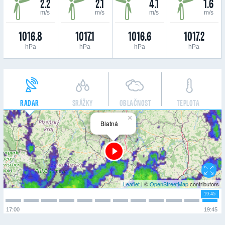
2.2
2.1
4.1
1.6
m/s
m/s
m/s
m/s
1016.8
1017.1
1016.6
1017.2
hPa
hPa
hPa
hPa
RADAR
SRÁŽKY
OBLAČNOST
TEPLOTA
×
Blatná
Leaflet
| ©
OpenStreetMap
contributors
19:45
17:00
19:45