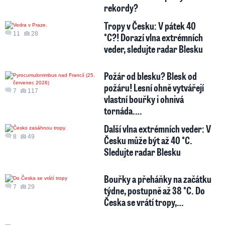
rekordy?
Tropy v Česku: V pátek 40
11
28
°C?! Dorazí vlna extrémních
veder, sledujte radar Blesku
Požár od blesku? Blesk od
požáru! Lesní ohně vytvářejí
7
117
vlastní bouřky i ohnivá
tornáda.…
Další vlna extrémních veder: V
8
49
Česku může být až 40 °C.
Sledujte radar Blesku
Bouřky a přeháňky na začátku
7
29
týdne, postupně až 38 °C. Do
Česka se vrátí tropy,…