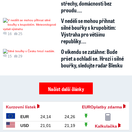
střechy, domácnosti bez
proudu.…
V neděli se mohou přihnat
silné bouřky s krupobitím:
Výstraha pro většinu
16
25
republiky.…
O víkendu se zatáhne: Bude
15
29
pršet a ochladí se. Hrozí i silné
bouřky, sledujte radar Blesku
Načíst další články
Kurzovní lístek
EUROplatby zdarma
EUR
24,14
24,26
USD
21,01
21,19
Kalkulačka