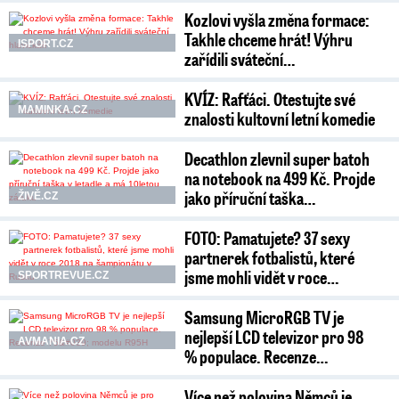
Kozlovi vyšla změna formace:
Takhle chceme hrát! Výhru
ISPORT.CZ
zařídili sváteční…
KVÍZ: Rafťáci. Otestujte své
MAMINKA.CZ
znalosti kultovní letní komedie
Decathlon zlevnil super batoh
na notebook na 499 Kč. Projde
jako příruční taška…
ŽIVĚ.CZ
FOTO: Pamatujete? 37 sexy
partnerek fotbalistů, které
jsme mohli vidět v roce…
SPORTREVUE.CZ
Samsung MicroRGB TV je
nejlepší LCD televizor pro 98
AVMANIA.CZ
% populace. Recenze…
Více než polovina Němců je