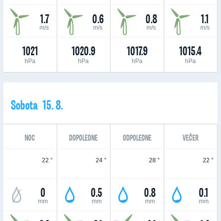
1.7
0.6
0.8
1.1
m/s
m/s
m/s
m/s
1021
1020.9
1017.9
1015.4
hPa
hPa
hPa
hPa
Sobota 15. 8.
NOC
DOPOLEDNE
ODPOLEDNE
VEČER
22 °
24 °
28 °
22 °
0
0.5
0.8
0.1
mm
mm
mm
mm