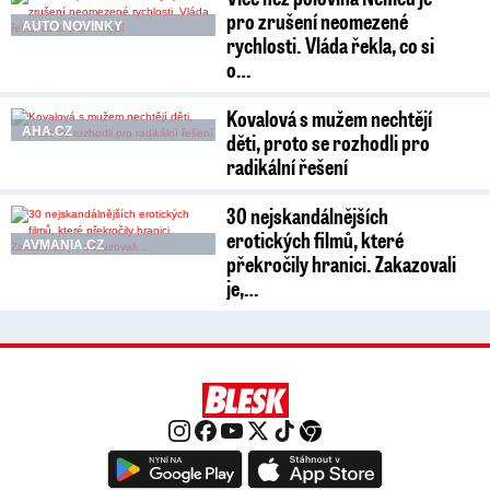
pro zrušení neomezené
AUTO NOVINKY
rychlosti. Vláda řekla, co si
o…
Kovalová s mužem nechtějí
AHA.CZ
děti, proto se rozhodli pro
radikální řešení
30 nejskandálnějších
erotických filmů, které
AVMANIA.CZ
překročily hranici. Zakazovali
je,…