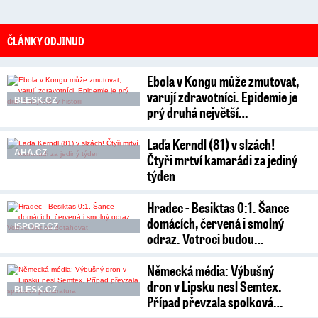
ČLÁNKY ODJINUD
Ebola v Kongu může zmutovat,
varují zdravotníci. Epidemie je
BLESK.CZ
prý druhá největší…
Laďa Kerndl (81) v slzách!
AHA.CZ
Čtyři mrtví kamarádi za jediný
týden
Hradec - Besiktas 0:1. Šance
domácích, červená i smolný
ISPORT.CZ
odraz. Votroci budou…
Německá média: Výbušný
dron v Lipsku nesl Semtex.
BLESK.CZ
Případ převzala spolková…