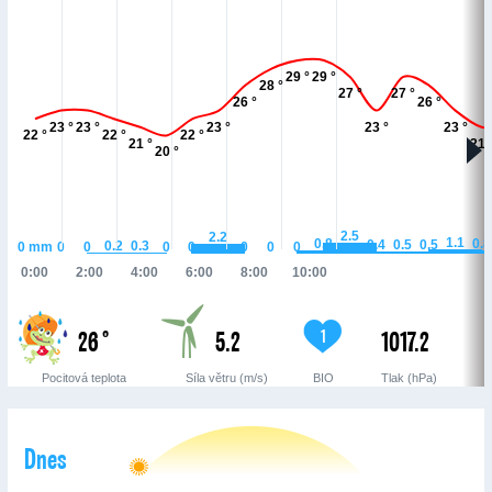
29 °
29 °
28 °
27 °
27 °
26 °
26 °
23 °
23 °
23 °
23 °
23 °
22 °
22 °
22 °
21 °
21 
20 °
2.5
2.2
1.1
0.8
0.8
0.5
0.5
0.4
0.3
0.2
0
mm
0
0
0
0
0
0
0
0:00
2:00
4:00
6:00
8:00
10:00
26 °
5.2
1017.2
1
Pocitová teplota
Síla větru (m/s)
BIO
Tlak (hPa)
Dnes