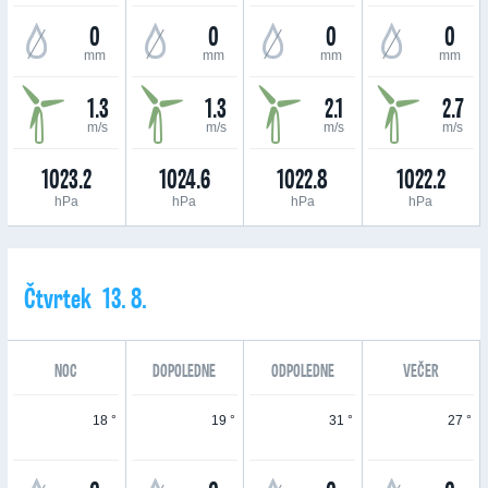
0
0
0
0
mm
mm
mm
mm
1.3
1.3
2.1
2.7
m/s
m/s
m/s
m/s
1023.2
1024.6
1022.8
1022.2
hPa
hPa
hPa
hPa
Čtvrtek 13. 8.
NOC
DOPOLEDNE
ODPOLEDNE
VEČER
18 °
19 °
31 °
27 °