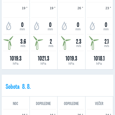
19 °
19 °
26 °
23 °
0
0
0
0
mm
mm
mm
mm
3.6
2
2.3
2.1
m/s
m/s
m/s
m/s
1019.3
1021.3
1019.3
1018.1
hPa
hPa
hPa
hPa
Sobota 8. 8.
NOC
DOPOLEDNE
ODPOLEDNE
VEČER