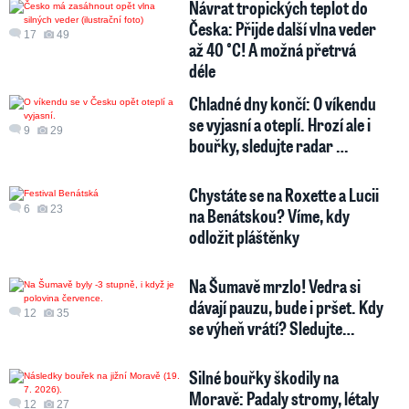
Návrat tropických teplot do
Česka: Přijde další vlna veder
17
49
až 40 °C! A možná přetrvá
déle
Chladné dny končí: O víkendu
se vyjasní a oteplí. Hrozí ale i
9
29
bouřky, sledujte radar …
Chystáte se na Roxette a Lucii
6
23
na Benátskou? Víme, kdy
odložit pláštěnky
Na Šumavě mrzlo! Vedra si
dávají pauzu, bude i pršet. Kdy
12
35
se výheň vrátí? Sledujte…
Silné bouřky škodily na
Moravě: Padaly stromy, létaly
12
27