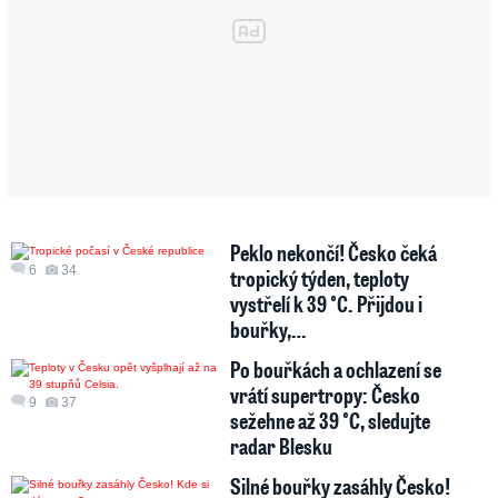
Peklo nekončí! Česko čeká
6
34
tropický týden, teploty
vystřelí k 39 °C. Přijdou i
bouřky,…
Po bouřkách a ochlazení se
vrátí supertropy: Česko
9
37
sežehne až 39 °C, sledujte
radar Blesku
Silné bouřky zasáhly Česko!