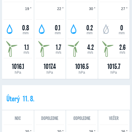
19 °
22 °
30 °
27 °
0.8
0.1
0.2
0
mm
mm
mm
mm
1.1
1.7
4.2
2.6
m/s
m/s
m/s
m/s
1016.1
1017.4
1016.5
1015.7
hPa
hPa
hPa
hPa
Úterý 11. 8.
NOC
DOPOLEDNE
ODPOLEDNE
VEČER
20 °
20 °
28 °
26 °