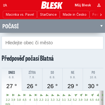
Můj Blesk
Macinka vs. Pavel
StarDance
Made in Česko
Festiva
POČASÍ
Předpověď počasí
Blatná
DNES
ZÍTRA
SO
NE
PO
6. 8.
7. 8.
8. 8.
9. 8.
10. 8.
27 °
26 °
26 °
29 °
30 °
2.2
3.9
3.8
4.5
4
3.5
2.3
2.1
3.3
3.2
3.1
3.2
5.2
3.9
3.8
4.5
4.6
4.
m/s