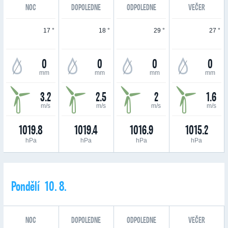
NOC
DOPOLEDNE
ODPOLEDNE
VEČER
17 °
18 °
29 °
27 °
0
0
0
0
mm
mm
mm
mm
3.2
2.5
2
1.6
m/s
m/s
m/s
m/s
1019.8
1019.4
1016.9
1015.2
hPa
hPa
hPa
hPa
Pondělí 10. 8.
NOC
DOPOLEDNE
ODPOLEDNE
VEČER