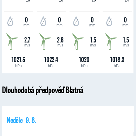
16 °
16 °
26 °
24 °
0
0
0
0
mm
mm
mm
mm
2.7
2.6
1.5
1.5
m/s
m/s
m/s
m/s
1021.5
1022.4
1020
1018.3
hPa
hPa
hPa
hPa
Dlouhodobá předpověď Blatná
Neděle 9. 8.