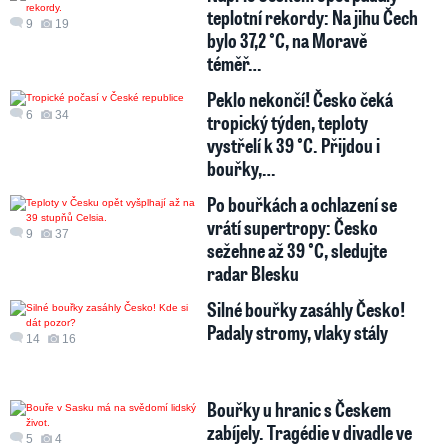
teplotní rekordy: Na jihu Čech
9
19
bylo 37,2 °C, na Moravě
téměř…
Peklo nekončí! Česko čeká
6
34
tropický týden, teploty
vystřelí k 39 °C. Přijdou i
bouřky,…
Po bouřkách a ochlazení se
vrátí supertropy: Česko
9
37
sežehne až 39 °C, sledujte
radar Blesku
Silné bouřky zasáhly Česko!
Padaly stromy, vlaky stály
14
16
Bouřky u hranic s Českem
zabíjely. Tragédie v divadle ve
5
4