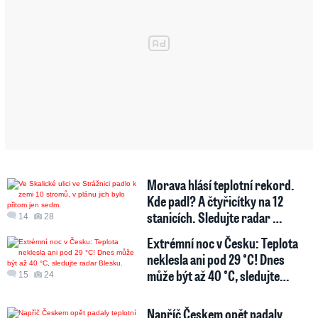
Morava hlásí teplotní rekord.
Kde padl? A čtyřicítky na 12
stanicích. Sledujte radar …
14
28
Extrémní noc v Česku: Teplota
neklesla ani pod 29 °C! Dnes
může být až 40 °C, sledujte…
15
24
Napříč Českem opět padaly