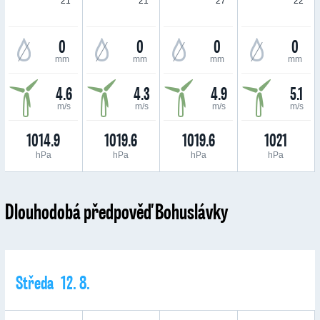
21 °
21 °
27 °
22 °
0
0
0
0
mm
mm
mm
mm
4.6
4.3
4.9
5.1
m/s
m/s
m/s
m/s
1014.9
1019.6
1019.6
1021
hPa
hPa
hPa
hPa
Dlouhodobá předpověď Bohuslávky
Středa 12. 8.