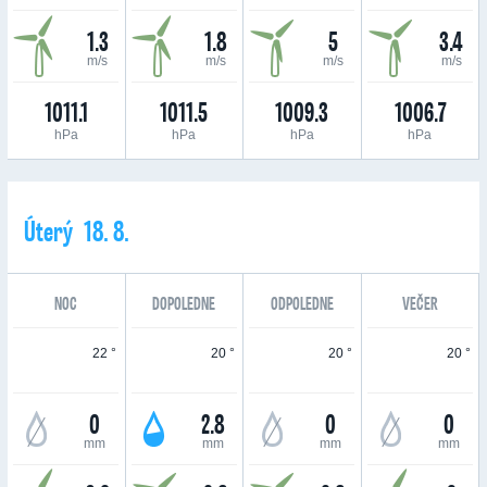
1.3
1.8
5
3.4
m/s
m/s
m/s
m/s
1011.1
1011.5
1009.3
1006.7
hPa
hPa
hPa
hPa
Úterý 18. 8.
NOC
DOPOLEDNE
ODPOLEDNE
VEČER
22 °
20 °
20 °
20 °
0
2.8
0
0
mm
mm
mm
mm