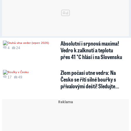
Absolutní i srpnová maxima!
4
24
Vedro k zalknutí a teplotu
přes 41 °C hlásí i na Slovensku
Zlom počasí utne vedra: Na
17
49
Česko se řítí silné bouřky s
přívalovými dešti! Sledujte…