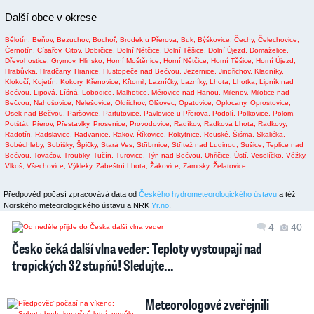
Další obce v okrese
Bělotín,
Beňov,
Bezuchov,
Bochoř,
Brodek u Přerova,
Buk,
Býškovice,
Čechy,
Čelechovice,
Černotín,
Císařov,
Citov,
Dobrčice,
Dolní Nětčice,
Dolní Těšice,
Dolní Újezd,
Domaželice,
Dřevohostice,
Grymov,
Hlinsko,
Horní Moštěnice,
Horní Nětčice,
Horní Těšice,
Horní Újezd,
Hrabůvka,
Hradčany,
Hranice,
Hustopeče nad Bečvou,
Jezernice,
Jindřichov,
Kladníky,
Klokočí,
Kojetín,
Kokory,
Křenovice,
Křtomil,
Lazníčky,
Lazníky,
Lhota,
Lhotka,
Lipník nad
Bečvou,
Lipová,
Líšná,
Lobodice,
Malhotice,
Měrovice nad Hanou,
Milenov,
Milotice nad
Bečvou,
Nahošovice,
Nelešovice,
Oldřichov,
Olšovec,
Opatovice,
Oplocany,
Oprostovice,
Osek nad Bečvou,
Paršovice,
Partutovice,
Pavlovice u Přerova,
Podolí,
Polkovice,
Polom,
Potštát,
Přerov,
Přestavlky,
Prosenice,
Provodovice,
Radíkov,
Radkova Lhota,
Radkovy,
Radotín,
Radslavice,
Radvanice,
Rakov,
Říkovice,
Rokytnice,
Rouské,
Šišma,
Skalička,
Soběchleby,
Sobíšky,
Špičky,
Stará Ves,
Stříbrnice,
Střítež nad Ludinou,
Sušice,
Teplice nad
Bečvou,
Tovačov,
Troubky,
Tučín,
Turovice,
Týn nad Bečvou,
Uhřičice,
Ústí,
Veselíčko,
Věžky,
Vlkoš,
Všechovice,
Výkleky,
Zábeštní Lhota,
Žákovice,
Zámrsky,
Želatovice
Předpověď počasí zpracovává data od
Českého hydrometeorologického ústavu
a též
Norského meteorologického ústavu a NRK
Yr.no
.
4
40
Česko čeká další vlna veder: Teploty vystoupají nad
tropických 32 stupňů! Sledujte…
Meteorologové zveřejnili