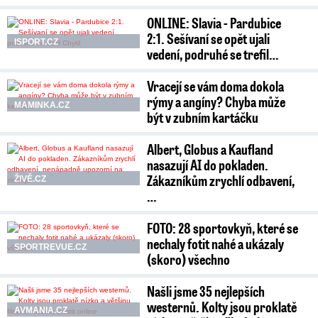
ONLINE: Slavia - Pardubice
2:1. Sešívaní se opět ujali
ISPORT.CZ
vedení, podruhé se trefil…
Vracejí se vám doma dokola
rýmy a angíny? Chyba může
MAMINKA.CZ
být v zubním kartáčku
Albert, Globus a Kaufland
nasazují AI do pokladen.
Zákazníkům zrychlí odbavení,
ŽIVĚ.CZ
…
FOTO: 28 sportovkyň, které se
nechaly fotit nahé a ukázaly
SPORTREVUE.CZ
(skoro) všechno
Našli jsme 35 nejlepších
westernů. Kolty jsou proklatě
AVMANIA.CZ