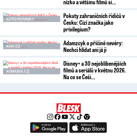
nízko a většinu filmů si…
Pokuty zahraničních řidičů v
AUTO NOVINKY
Česku: Cizí značka jako
privilegium?
Adamzcyk o příčině nevěry:
AHA.CZ
Nechci hlídat ani já ji
Disney+ a 30 nejoblíbenějších
filmů a seriálů v květnu 2026.
AVMANIA.CZ
Na co se Češi…