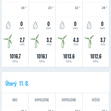
18 °
23 °
32 °
28 °
0
0
0
0
mm
mm
mm
mm
2.7
3.2
4.3
3.7
m/s
m/s
m/s
m/s
1016.7
1016.1
1013.6
1012.6
hPa
hPa
hPa
hPa
Úterý 11. 8.
NOC
DOPOLEDNE
ODPOLEDNE
VEČER