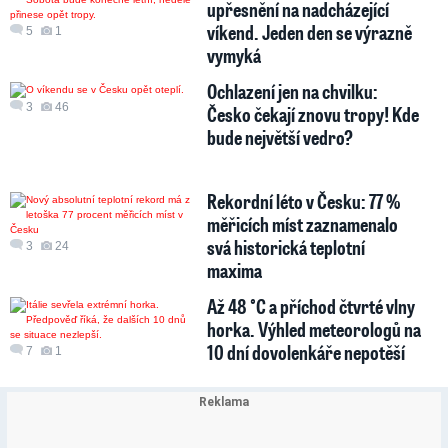
upřesnění na nadcházející
víkend. Jeden den se výrazně
5
1
vymyká
Ochlazení jen na chvilku:
3
46
Česko čekají znovu tropy! Kde
bude největší vedro?
Rekordní léto v Česku: 77 %
měřicích míst zaznamenalo
svá historická teplotní
3
24
maxima
Až 48 °C a příchod čtvrté vlny
horka. Výhled meteorologů na
10 dní dovolenkáře nepotěší
7
1