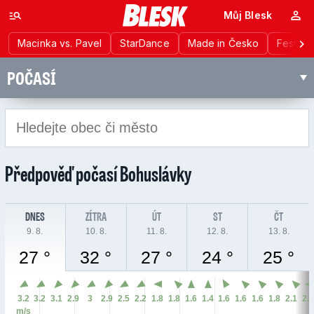
Můj Blesk
Macinka vs. Pavel
StarDance
Made in Česko
Festiva
POČASÍ
Předpověď počasí
Bohuslávky
DNES
ZÍTRA
ÚT
ST
ČT
9. 8.
10. 8.
11. 8.
12. 8.
13. 8.
27 °
32 °
27 °
24 °
25 °
3.2
3.2
3.1
2.9
3
2.9
2.5
2.2
1.8
1.8
1.6
1.4
1.6
1.6
1.6
1.8
2.1
2.
m/s