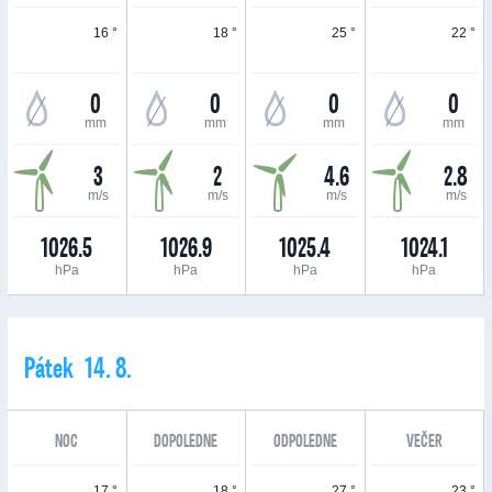
16 °
18 °
25 °
22 °
0
0
0
0
mm
mm
mm
mm
3
2
4.6
2.8
m/s
m/s
m/s
m/s
1026.5
1026.9
1025.4
1024.1
hPa
hPa
hPa
hPa
Pátek 14. 8.
NOC
DOPOLEDNE
ODPOLEDNE
VEČER
17 °
18 °
27 °
23 °