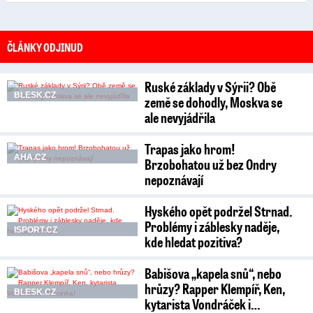
ČLÁNKY ODJINUD
Ruské základy v Sýrii? Obě
BLESK.CZ
země se dohodly, Moskva se
ale nevyjádřila
Trapas jako hrom!
AHA.CZ
Brzobohatou už bez Ondry
nepoznávají
Hyského opět podržel Strnad.
Problémy i záblesky naděje,
ISPORT.CZ
kde hledat pozitiva?
Babišova „kapela snů“, nebo
hrůzy? Rapper Klempíř, Ken,
BLESK.CZ
kytarista Vondráček i…