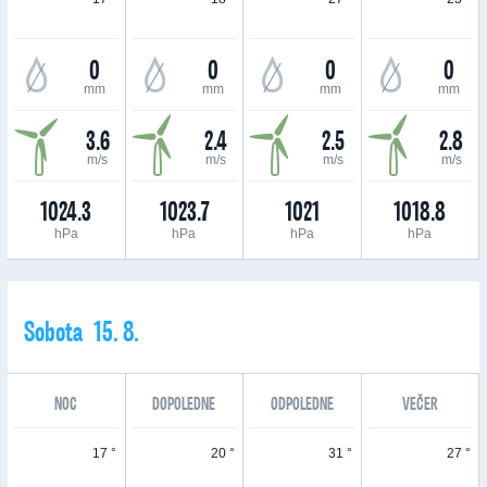
0
0
0
0
mm
mm
mm
mm
3.6
2.4
2.5
2.8
m/s
m/s
m/s
m/s
1024.3
1023.7
1021
1018.8
hPa
hPa
hPa
hPa
Sobota 15. 8.
NOC
DOPOLEDNE
ODPOLEDNE
VEČER
17 °
20 °
31 °
27 °