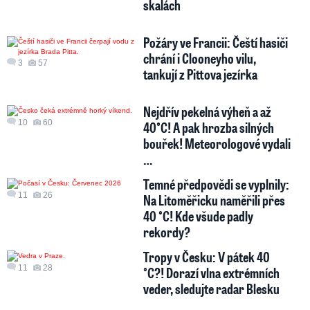
skalách
Požáry ve Francii: Čeští hasiči
chrání i Clooneyho vilu,
3
57
tankují z Pittova jezírka
Nejdřív pekelná výheň a až
10
60
40°C! A pak hrozba silných
bouřek! Meteorologové vydali
…
Temné předpovědi se vyplnily:
11
26
Na Litoměřicku naměřili přes
40 °C! Kde všude padly
rekordy?
Tropy v Česku: V pátek 40
11
28
°C?! Dorazí vlna extrémních
veder, sledujte radar Blesku