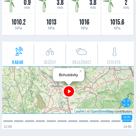
0.9
3.8
3.8
2
m/s
m/s
m/s
m/s
1010.2
1013
1016
1015.6
hPa
hPa
hPa
hPa
RADAR
SRÁŽKY
OBLAČNOST
TEPLOTA
×
Bohuslávky
Leaflet
| ©
OpenStreetMap
contributors
14:45
12:00
14:45