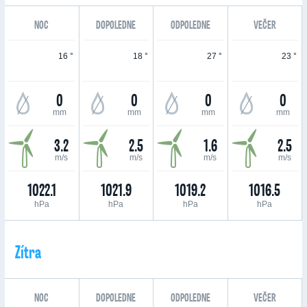
NOC
DOPOLEDNE
ODPOLEDNE
VEČER
16 °
18 °
27 °
23 °
0
0
0
0
mm
mm
mm
mm
3.2
2.5
1.6
2.5
m/s
m/s
m/s
m/s
1022.1
1021.9
1019.2
1016.5
hPa
hPa
hPa
hPa
Zítra
NOC
DOPOLEDNE
ODPOLEDNE
VEČER