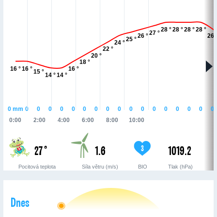
28 °
28 °
28 °
28 °
27 °
26 °
26 
25 °
24 °
22 °
20 °
18 °
16 °
16 °
16 °
15 °
14 °
14 °
0
mm
0
0
0
0
0
0
0
0
0
0
0
0
0
0
0
0
0
0:00
2:00
4:00
6:00
8:00
10:00
27 °
1.6
1019.2
3
Pocitová teplota
Síla větru (m/s)
BIO
Tlak (hPa)
Dnes