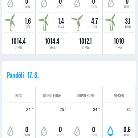
0
0
0
0
mm
mm
mm
mm
1.6
1.4
4.7
3.1
m/s
m/s
m/s
m/s
1014.4
1014.4
1012.1
1010
hPa
hPa
hPa
hPa
Pondělí 17. 8.
NOC
DOPOLEDNE
ODPOLEDNE
VEČER
24 °
25 °
34 °
31 °
0
0
0
0.5
mm
mm
mm
mm