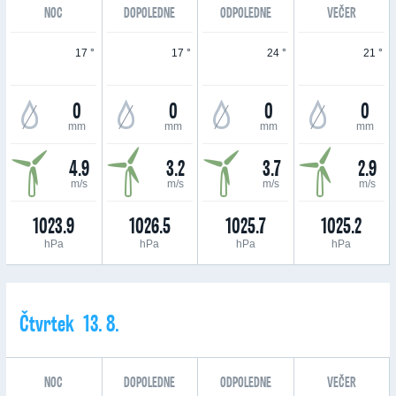
NOC
DOPOLEDNE
ODPOLEDNE
VEČER
17 °
17 °
24 °
21 °
0
0
0
0
mm
mm
mm
mm
4.9
3.2
3.7
2.9
m/s
m/s
m/s
m/s
1023.9
1026.5
1025.7
1025.2
hPa
hPa
hPa
hPa
Čtvrtek 13. 8.
NOC
DOPOLEDNE
ODPOLEDNE
VEČER