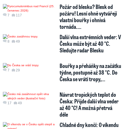
Požár od blesku? Blesk od
požáru! Lesní ohně vytvářejí
7
117
vlastní bouřky i ohnivá
tornáda.…
Další vlna extrémních veder: V
8
49
Česku může být až 40 °C.
Sledujte radar Blesku
Bouřky a přeháňky na začátku
7
29
týdne, postupně až 38 °C. Do
Česka se vrátí tropy,…
Návrat tropických teplot do
Česka: Přijde další vlna veder
17
49
až 40 °C! A možná přetrvá
déle
Chladné dny končí: O víkendu