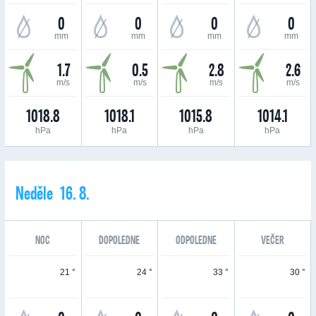
0
0
0
0
mm
mm
mm
mm
1.7
0.5
2.8
2.6
m/s
m/s
m/s
m/s
1018.8
1018.1
1015.8
1014.1
hPa
hPa
hPa
hPa
Neděle 16. 8.
NOC
DOPOLEDNE
ODPOLEDNE
VEČER
21 °
24 °
33 °
30 °