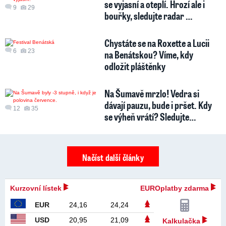
se vyjasní a oteplí. Hrozí ale i
9
29
bouřky, sledujte radar …
Chystáte se na Roxette a Lucii
6
23
na Benátskou? Víme, kdy
odložit pláštěnky
Na Šumavě mrzlo! Vedra si
dávají pauzu, bude i pršet. Kdy
12
35
se výheň vrátí? Sledujte…
Načíst další články
Kurzovní lístek
EUROplatby zdarma
EUR
24,16
24,24
USD
20,95
21,09
Kalkulačka