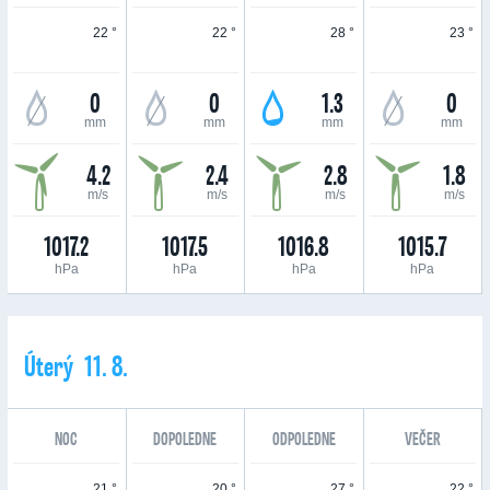
22 °
22 °
28 °
23 °
0
0
1.3
0
mm
mm
mm
mm
4.2
2.4
2.8
1.8
m/s
m/s
m/s
m/s
1017.2
1017.5
1016.8
1015.7
hPa
hPa
hPa
hPa
Úterý 11. 8.
NOC
DOPOLEDNE
ODPOLEDNE
VEČER
21 °
20 °
27 °
22 °