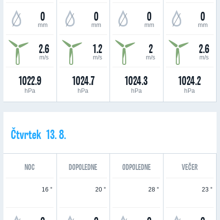
0
0
0
0
mm
mm
mm
mm
2.6
1.2
2
2.6
m/s
m/s
m/s
m/s
1022.9
1024.7
1024.3
1024.2
hPa
hPa
hPa
hPa
Čtvrtek 13. 8.
NOC
DOPOLEDNE
ODPOLEDNE
VEČER
16 °
20 °
28 °
23 °