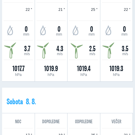
22 °
21 °
25 °
22 °
0
0
0
0
mm
mm
mm
mm
3.7
4.3
2.5
3.5
m/s
m/s
m/s
m/s
1017.7
1019.9
1019.4
1019.3
hPa
hPa
hPa
hPa
Sobota 8. 8.
NOC
DOPOLEDNE
ODPOLEDNE
VEČER