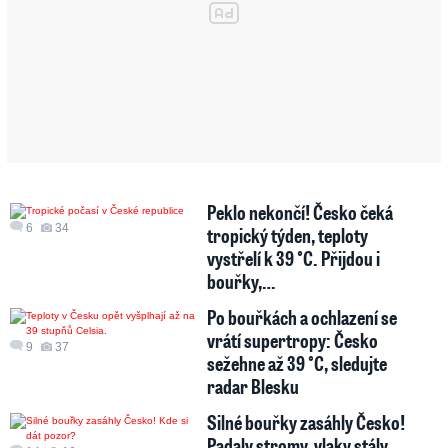
Peklo nekončí! Česko čeká
6
34
tropický týden, teploty
vystřelí k 39 °C. Přijdou i
bouřky,…
Po bouřkách a ochlazení se
vrátí supertropy: Česko
9
37
sežehne až 39 °C, sledujte
radar Blesku
Silné bouřky zasáhly Česko!
Padaly stromy, vlaky stály