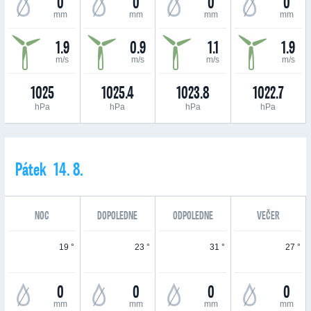
0
0
0
0
mm
mm
mm
mm
1.9
0.9
1.1
1.9
m/s
m/s
m/s
m/s
1025
1025.4
1023.8
1022.7
hPa
hPa
hPa
hPa
Pátek 14. 8.
NOC
DOPOLEDNE
ODPOLEDNE
VEČER
19 °
23 °
31 °
27 °
0
0
0
0
mm
mm
mm
mm