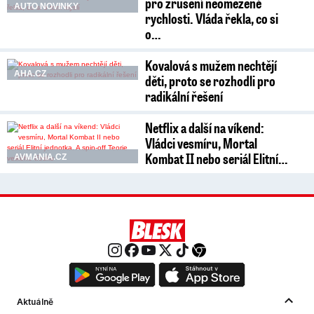
pro zrušení neomezené
AUTO NOVINKY
rychlosti. Vláda řekla, co si
o…
Kovalová s mužem nechtějí
AHA.CZ
děti, proto se rozhodli pro
radikální řešení
Netflix a další na víkend:
Vládci vesmíru, Mortal
Kombat II nebo seriál Elitní…
AVMANIA.CZ
Aktuálně