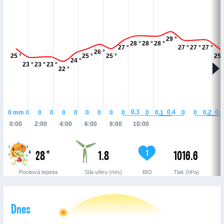
29 °
28 °
28 °
28 °
27 °
27 °
27 °
27 °
26 °
25 °
25 °
25 °
25 
24 °
23 °
23 °
23 °
22 °
0.4
0.4
0.3
0.2
0.1
0
mm
0
0
0
0
0
0
0
0
0
0
0
0
0:00
2:00
4:00
6:00
8:00
10:00
28 °
1.8
1016.6
1
Pocitová teplota
Síla větru (m/s)
BIO
Tlak (hPa)
Dnes