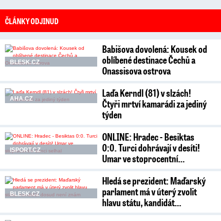
ČLÁNKY ODJINUD
Babišova dovolená: Kousek od
oblíbené destinace Čechů a
BLESK.CZ
Onassisova ostrova
Laďa Kerndl (81) v slzách!
AHA.CZ
Čtyři mrtví kamarádi za jediný
týden
ONLINE: Hradec - Besiktas
0:0. Turci dohrávají v desíti!
ISPORT.CZ
Umar ve stoprocentní…
Hledá se prezident: Maďarský
parlament má v úterý zvolit
BLESK.CZ
hlavu státu, kandidát…