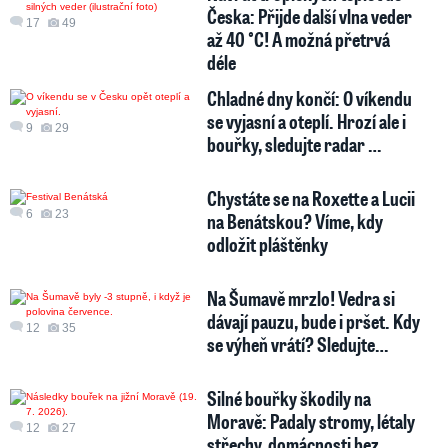
Česka: Přijde další vlna veder
17
49
až 40 °C! A možná přetrvá
déle
Chladné dny končí: O víkendu
se vyjasní a oteplí. Hrozí ale i
9
29
bouřky, sledujte radar …
Chystáte se na Roxette a Lucii
6
23
na Benátskou? Víme, kdy
odložit pláštěnky
Na Šumavě mrzlo! Vedra si
dávají pauzu, bude i pršet. Kdy
12
35
se výheň vrátí? Sledujte…
Silné bouřky škodily na
Moravě: Padaly stromy, létaly
12
27
střechy, domácnosti bez