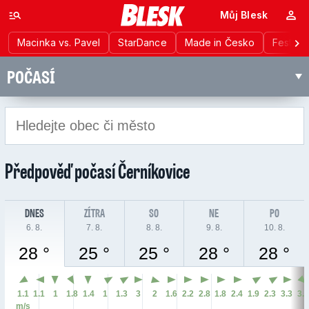
Můj Blesk
Macinka vs. Pavel
StarDance
Made in Česko
Festiva
POČASÍ
Předpověď počasí
Černíkovice
DNES
ZÍTRA
SO
NE
PO
6. 8.
7. 8.
8. 8.
9. 8.
10. 8.
28 °
25 °
25 °
28 °
28 °
1.1
1.1
1
1.8
1.4
1
1.3
3
2
1.6
2.2
2.8
1.8
2.4
1.9
2.3
3.3
3.
m/s