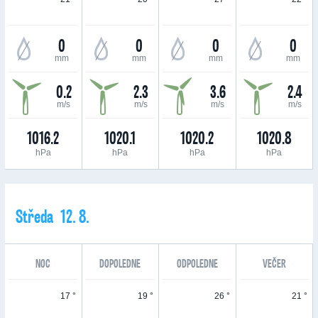
0
0
0
0
mm
mm
mm
mm
0.2
2.3
3.6
2.4
m/s
m/s
m/s
m/s
1016.2
1020.1
1020.2
1020.8
hPa
hPa
hPa
hPa
Středa 12. 8.
NOC
DOPOLEDNE
ODPOLEDNE
VEČER
17 °
19 °
26 °
21 °