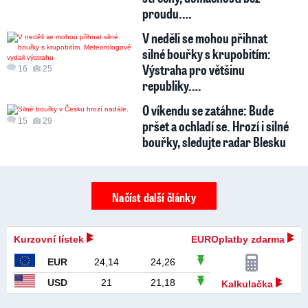
proudu.…
V neděli se mohou přihnat
silné bouřky s krupobitím:
Výstraha pro většinu
16
25
republiky.…
O víkendu se zatáhne: Bude
15
29
pršet a ochladí se. Hrozí i silné
bouřky, sledujte radar Blesku
Načíst další články
Kurzovní lístek
EUROplatby zdarma
EUR
24,14
24,26
USD
21
21,18
Kalkulačka