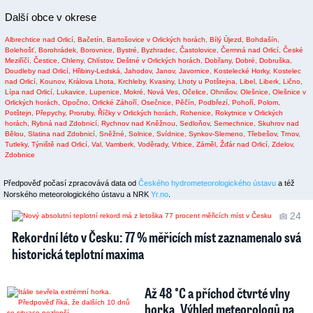
Další obce v okrese
Albrechtice nad Orlicí,
Bačetín,
Bartošovice v Orlických horách,
Bílý Újezd,
Bohdašín,
Bolehošť,
Borohrádek,
Borovnice,
Bystré,
Byzhradec,
Častolovice,
Čermná nad Orlicí,
České
Meziříčí,
Čestice,
Chleny,
Chlístov,
Deštné v Orlických horách,
Dobřany,
Dobré,
Dobruška,
Doudleby nad Orlicí,
Hřibiny-Ledská,
Jahodov,
Janov,
Javornice,
Kostelecké Horky,
Kostelec
nad Orlicí,
Kounov,
Králova Lhota,
Krchleby,
Kvasiny,
Lhoty u Potštejna,
Libel,
Liberk,
Lično,
Lípa nad Orlicí,
Lukavice,
Lupenice,
Mokré,
Nová Ves,
Očelice,
Ohnišov,
Olešnice,
Olešnice v
Orlických horách,
Opočno,
Orlické Záhoří,
Osečnice,
Pěčín,
Podbřezí,
Pohoří,
Polom,
Potštejn,
Přepychy,
Proruby,
Říčky v Orlických horách,
Rohenice,
Rokytnice v Orlických
horách,
Rybná nad Zdobnicí,
Rychnov nad Kněžnou,
Sedloňov,
Semechnice,
Skuhrov nad
Bělou,
Slatina nad Zdobnicí,
Sněžné,
Solnice,
Svídnice,
Synkov-Slemeno,
Třebešov,
Trnov,
Tutleky,
Týniště nad Orlicí,
Val,
Vamberk,
Voděrady,
Vrbice,
Záměl,
Žďár nad Orlicí,
Zdelov,
Zdobnice
Předpověď počasí zpracovává data od
Českého hydrometeorologického ústavu
a též
Norského meteorologického ústavu a NRK
Yr.no
.
24
Rekordní léto v Česku: 77 % měřicích míst zaznamenalo svá
historická teplotní maxima
Až 48 °C a příchod čtvrté vlny
horka. Výhled meteorologů na