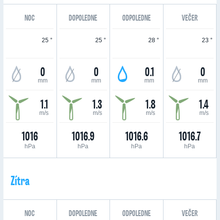
NOC
DOPOLEDNE
ODPOLEDNE
VEČER
25 °
25 °
28 °
23 °
0
0
0.1
0
mm
mm
mm
mm
1.1
1.3
1.8
1.4
m/s
m/s
m/s
m/s
1016
1016.9
1016.6
1016.7
hPa
hPa
hPa
hPa
Zítra
NOC
DOPOLEDNE
ODPOLEDNE
VEČER