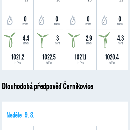
17 °
18 °
25 °
21 °
0
0
0
0
mm
mm
mm
mm
4.4
3
2.9
4.3
m/s
m/s
m/s
m/s
1021.2
1022.5
1021.1
1020.4
hPa
hPa
hPa
hPa
Dlouhodobá předpověď Černíkovice
Neděle 9. 8.