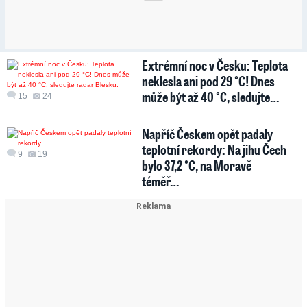
Extrémní noc v Česku: Teplota
neklesla ani pod 29 °C! Dnes
může být až 40 °C, sledujte…
15
24
Napříč Českem opět padaly
teplotní rekordy: Na jihu Čech
9
19
bylo 37,2 °C, na Moravě
téměř…