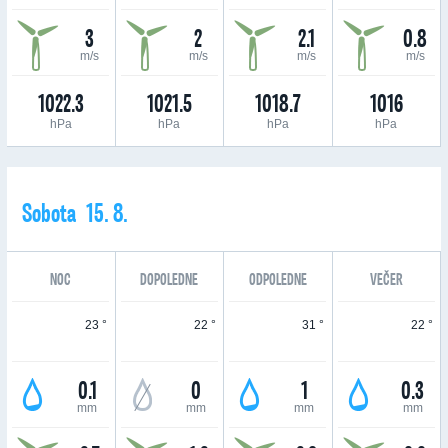
3
2
2.1
0.8
m/s
m/s
m/s
m/s
1022.3
1021.5
1018.7
1016
hPa
hPa
hPa
hPa
Sobota 15. 8.
NOC
DOPOLEDNE
ODPOLEDNE
VEČER
23 °
22 °
31 °
22 °
0.1
0
1
0.3
mm
mm
mm
mm