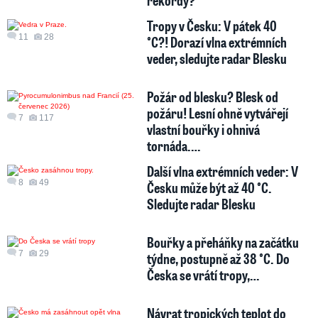
Tropy v Česku: V pátek 40
11
28
°C?! Dorazí vlna extrémních
veder, sledujte radar Blesku
Požár od blesku? Blesk od
požáru! Lesní ohně vytvářejí
7
117
vlastní bouřky i ohnivá
tornáda.…
Další vlna extrémních veder: V
8
49
Česku může být až 40 °C.
Sledujte radar Blesku
Bouřky a přeháňky na začátku
7
29
týdne, postupně až 38 °C. Do
Česka se vrátí tropy,…
Návrat tropických teplot do