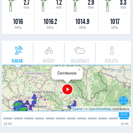
2.7
1.2
2.9
3.3
m/s
m/s
m/s
m/s
1016
1016.2
1014.9
1017
hPa
hPa
hPa
hPa
RADAR
SRÁŽKY
OBLAČNOST
TEPLOTA
×
Černíkovice
Leaflet
| ©
OpenStreetMap
contributors
18:45
16:00
18:45