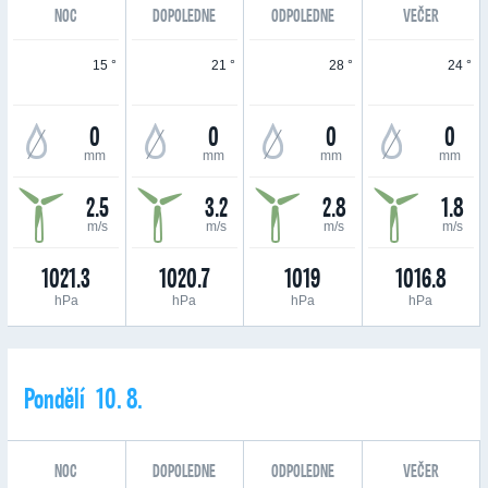
NOC
DOPOLEDNE
ODPOLEDNE
VEČER
15 °
21 °
28 °
24 °
0
0
0
0
mm
mm
mm
mm
2.5
3.2
2.8
1.8
m/s
m/s
m/s
m/s
1021.3
1020.7
1019
1016.8
hPa
hPa
hPa
hPa
Pondělí 10. 8.
NOC
DOPOLEDNE
ODPOLEDNE
VEČER