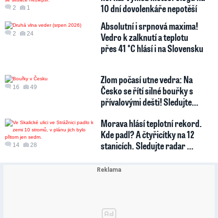
10 dní dovolenkáře nepotěší
2
1
Absolutní i srpnová maxima!
2
24
Vedro k zalknutí a teplotu
přes 41 °C hlásí i na Slovensku
Zlom počasí utne vedra: Na
16
49
Česko se řítí silné bouřky s
přívalovými dešti! Sledujte…
Morava hlásí teplotní rekord.
Kde padl? A čtyřicítky na 12
stanicích. Sledujte radar …
14
28