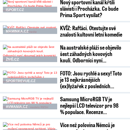
Nový sportovní kanál křtili
slávisti i Procházka. Co bude
ISPORT.CZ
Prima Sport vysílat?
KVÍZ: Rafťáci. Otestujte své
MAMINKA.CZ
znalosti kultovní letní komedie
Na australské pláži se objevilo
šest záhadných kovových
koulí. Odborníci nyní…
ŽIVĚ.CZ
FOTO: Jsou rychlé a sexy! Toto
je 13 nejkrásnějších
SPORTREVUE.CZ
(ex)lyžařek z posledních…
Samsung MicroRGB TV je
nejlepší LCD televizor pro 98
AVMANIA.CZ
% populace. Recenze…
Více než polovina Němců je