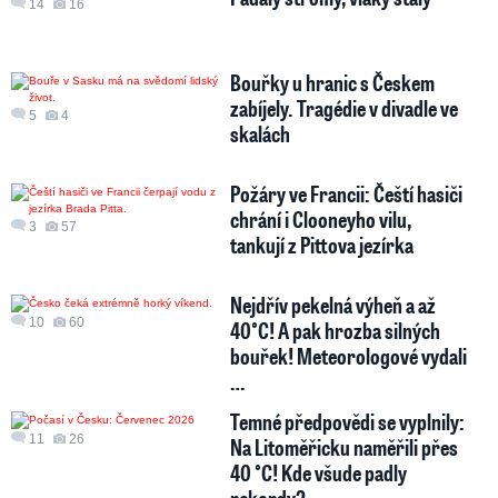
14
16
Bouřky u hranic s Českem
zabíjely. Tragédie v divadle ve
5
4
skalách
Požáry ve Francii: Čeští hasiči
chrání i Clooneyho vilu,
3
57
tankují z Pittova jezírka
Nejdřív pekelná výheň a až
10
60
40°C! A pak hrozba silných
bouřek! Meteorologové vydali
…
Temné předpovědi se vyplnily:
11
26
Na Litoměřicku naměřili přes
40 °C! Kde všude padly
rekordy?