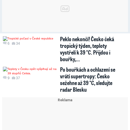
Peklo nekončí! Česko čeká
6
34
tropický týden, teploty
vystřelí k 39 °C. Přijdou i
bouřky,…
Po bouřkách a ochlazení se
vrátí supertropy: Česko
9
37
sežehne až 39 °C, sledujte
radar Blesku