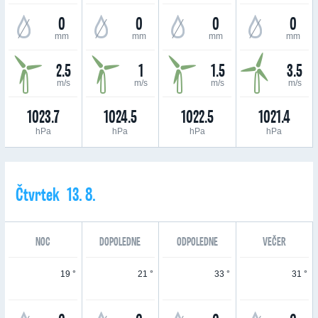
0
0
0
0
mm
mm
mm
mm
2.5
1
1.5
3.5
m/s
m/s
m/s
m/s
1023.7
1024.5
1022.5
1021.4
hPa
hPa
hPa
hPa
Čtvrtek 13. 8.
NOC
DOPOLEDNE
ODPOLEDNE
VEČER
19 °
21 °
33 °
31 °