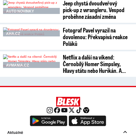
Jeep chystá dvoudveřový
pick-up z wrangleru. Vespod
AUTO NOVINKY
proběhne zásadní změna
Fotograf Pavel vyrazil na
AHA.CZ
dovolenou: Překvapivá reakce
Poláků
Netflix a další na víkend:
Černobílý Homer Simpsley,
AVMANIA.CZ
Hlavy státu nebo Hurikán. A…
Aktuálně