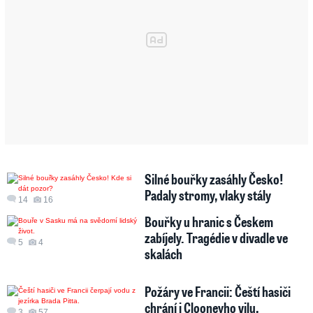
Silné bouřky zasáhly Česko!
Padaly stromy, vlaky stály
14
16
Bouřky u hranic s Českem
zabíjely. Tragédie v divadle ve
5
4
skalách
Požáry ve Francii: Čeští hasiči
chrání i Clooneyho vilu,
3
57