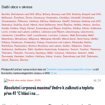
Další obce v okrese
Bechlín,
Bohušovice nad Ohří,
Bříza,
Brňany,
Brozany nad Ohří,
Brzánky,
Budyně nad Ohří,
Býčkovice,
Černěves,
Černiv,
Chodouny,
Chodovlice,
Chotěšov,
Chotiměř,
Chotiněves,
Chudoslavice,
Čížkovice,
Ctiněves,
Děčany,
Dlažkovice,
Dobříň,
Doksany,
Dolánky nad Ohří,
Drahobuz,
Dušníky,
Evaň,
Hlinná,
Horní Beřkovice,
Horní Řepčice,
Hoštka,
Hrobce,
Jenčice,
Kamýk,
Keblice,
Klapý,
Kleneč,
Kostomlaty pod Řípem,
Krabčice,
Křešice,
Křesín,
Kyškovice,
Levín,
Lhotka nad Labem,
Liběšice,
Libkovice pod Řípem,
Libochovany,
Libochovice,
Libotenice,
Litoměřice,
Lkáň,
Lovečkovice,
Lovosice,
Lukavec,
Malé Žernoseky,
Malíč,
Martiněves,
Michalovice,
Miřejovice,
Mlékojedy,
Mnetěš,
Mšené-lázně,
Nové Dvory,
Oleško,
Píšťany,
Ploskovice,
Podsedice,
Polepy,
Prackovice nad Labem,
Přestavlky,
Račice,
Račiněves,
Radovesice,
Rochov,
Roudnice nad Labem,
Sedlec,
Siřejovice,
Slatina,
Snědovice,
Staňkovice,
Štětí,
Straškov-Vodochody,
Sulejovice,
Terezín,
Travčice,
Třebenice,
Třebívlice,
Třebušín,
Trnovany,
Úpohlavy,
Úštěk,
Vchynice,
Vědomice,
Velemín,
Velké
Žernoseky,
Vlastislav,
Vražkov,
Vrbičany,
Vrbice,
Vrutice,
Žabovřesky nad Ohří,
Žalhostice,
Záluží,
Židovice,
Žitenice
Předpověď počasí zpracovává data od
Českého hydrometeorologického ústavu
a též
Norského meteorologického ústavu a NRK
Yr.no
.
24
Absolutní i srpnová maxima! Vedro k zalknutí a teplotu
přes 41 °C hlásí i na …