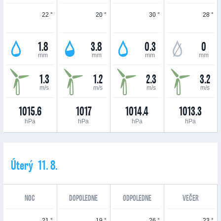
22 °
20 °
30 °
28 °
1.8
3.8
0.3
0
mm
mm
mm
mm
1.3
1.2
2.3
3.2
m/s
m/s
m/s
m/s
1015.6
1017
1014.4
1013.3
hPa
hPa
hPa
hPa
Úterý 11. 8.
NOC
DOPOLEDNE
ODPOLEDNE
VEČER
21 °
19 °
26 °
23 °