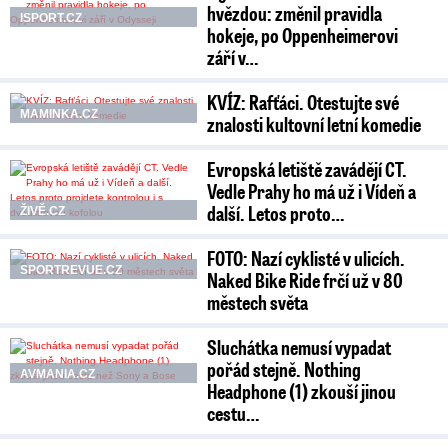
hvězdou: změnil pravidla
ISPORT.CZ
hokeje, po Oppenheimerovi
září v…
KVÍZ: Rafťáci. Otestujte své
MAMINKA.CZ
znalosti kultovní letní komedie
Evropská letiště zavádějí CT.
Vedle Prahy ho má už i Vídeň a
další. Letos proto…
ŽIVĚ.CZ
FOTO: Nazí cyklisté v ulicích.
SPORTREVUE.CZ
Naked Bike Ride frčí už v 80
městech světa
Sluchátka nemusí vypadat
pořád stejně. Nothing
AVMANIA.CZ
Headphone (1) zkouší jinou
cestu…