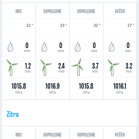
NOC
DOPOLEDNE
ODPOLEDNE
VEČER
22 °
23 °
32 °
27 °
0
0
0
0
mm
mm
mm
mm
1.2
2.4
3.7
3.2
m/s
m/s
m/s
m/s
1015.8
1016.9
1015.8
1016.1
hPa
hPa
hPa
hPa
Zítra
NOC
DOPOLEDNE
ODPOLEDNE
VEČER