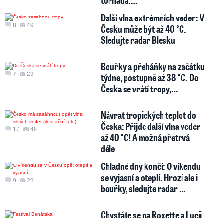
tornáda.…
Další vlna extrémních veder: V
8
49
Česku může být až 40 °C.
Sledujte radar Blesku
Bouřky a přeháňky na začátku
7
29
týdne, postupně až 38 °C. Do
Česka se vrátí tropy,…
Návrat tropických teplot do
Česka: Přijde další vlna veder
17
49
až 40 °C! A možná přetrvá
déle
Chladné dny končí: O víkendu
se vyjasní a oteplí. Hrozí ale i
9
29
bouřky, sledujte radar …
Chystáte se na Roxette a Lucii