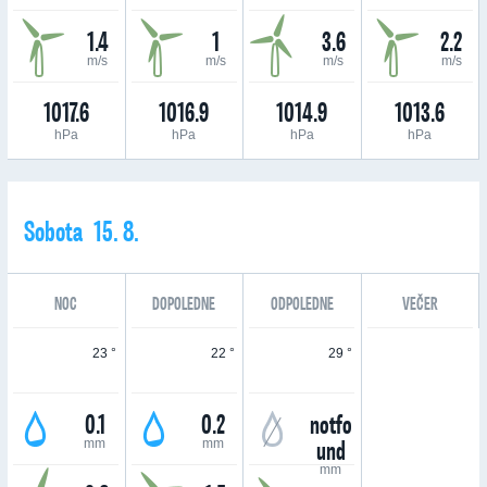
1.4
1
3.6
2.2
m/s
m/s
m/s
m/s
1017.6
1016.9
1014.9
1013.6
hPa
hPa
hPa
hPa
Sobota 15. 8.
NOC
DOPOLEDNE
ODPOLEDNE
VEČER
23 °
22 °
29 °
0.1
0.2
notfo
und
mm
mm
mm