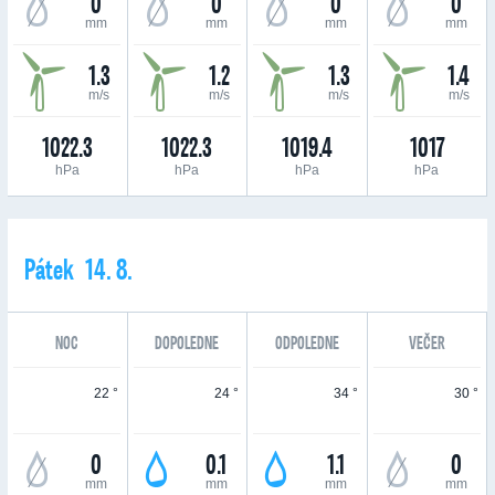
0
0
0
0
mm
mm
mm
mm
1.3
1.2
1.3
1.4
m/s
m/s
m/s
m/s
1022.3
1022.3
1019.4
1017
hPa
hPa
hPa
hPa
Pátek 14. 8.
NOC
DOPOLEDNE
ODPOLEDNE
VEČER
22 °
24 °
34 °
30 °
0
0.1
1.1
0
mm
mm
mm
mm