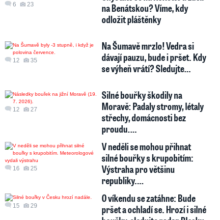
6
23
na Benátskou? Víme, kdy
odložit pláštěnky
Na Šumavě mrzlo! Vedra si
dávají pauzu, bude i pršet. Kdy
12
35
se výheň vrátí? Sledujte…
Silné bouřky škodily na
Moravě: Padaly stromy, létaly
12
27
střechy, domácnosti bez
proudu.…
V neděli se mohou přihnat
silné bouřky s krupobitím:
Výstraha pro většinu
16
25
republiky.…
O víkendu se zatáhne: Bude
15
29
pršet a ochladí se. Hrozí i silné