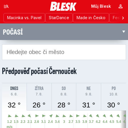
Můj Blesk
Macinka vs. Pavel
StarDance
Made in Česko
Festiva
POČASÍ
Předpověď počasí
Černouček
DNES
ZÍTRA
SO
NE
PO
6. 8.
7. 8.
8. 8.
9. 8.
10. 8.
32 °
26 °
28 °
31 °
30 °
1.2
1.5
2.3
2.1
2.6
3.1
2.4
3.4
3
2.7
3.5
3.9
3.7
4.2
4.4
4.5
5.4
4.
m/s