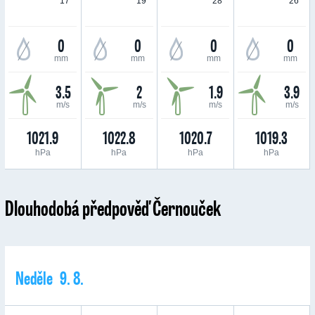
17 °
19 °
28 °
26 °
0
0
0
0
mm
mm
mm
mm
3.5
2
1.9
3.9
m/s
m/s
m/s
m/s
1021.9
1022.8
1020.7
1019.3
hPa
hPa
hPa
hPa
Dlouhodobá předpověď Černouček
Neděle 9. 8.