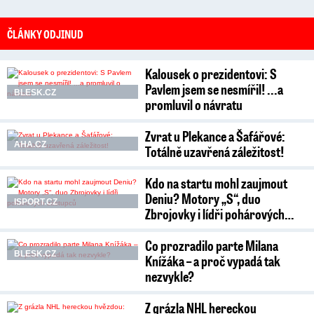
ČLÁNKY ODJINUD
Kalousek o prezidentovi: S
Pavlem jsem se nesmířil! ...a
BLESK.CZ
promluvil o návratu
Zvrat u Plekance a Šafářové:
AHA.CZ
Totálně uzavřená záležitost!
Kdo na startu mohl zaujmout
Deniu? Motory „S“, duo
ISPORT.CZ
Zbrojovky i lídři pohárových…
Co prozradilo parte Milana
BLESK.CZ
Knížáka – a proč vypadá tak
nezvykle?
Z grázla NHL hereckou