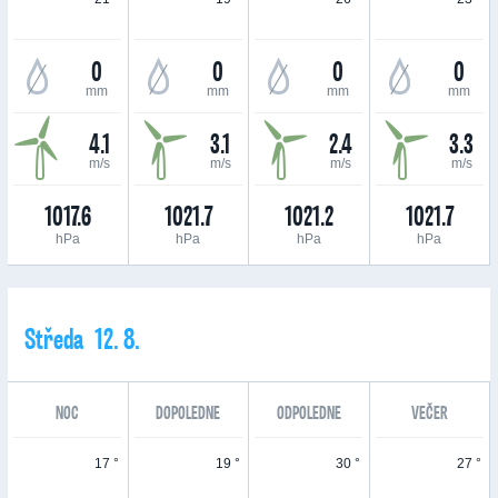
0
0
0
0
mm
mm
mm
mm
4.1
3.1
2.4
3.3
m/s
m/s
m/s
m/s
1017.6
1021.7
1021.2
1021.7
hPa
hPa
hPa
hPa
Středa 12. 8.
NOC
DOPOLEDNE
ODPOLEDNE
VEČER
17 °
19 °
30 °
27 °