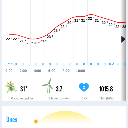
32 °
31 °
31 °
31 °
30 °
30 °
29 °
28 °
28 °
28 
26 °
23 °
22 °
22 °
21 °
21 °
20 °
20 °
0.2
0
mm
0
0
0
0
0
0
0
0
0
0
0
0
0
0
0
0
0:00
2:00
4:00
6:00
8:00
10:00
31 °
3.7
1015.8
3
Pocitová teplota
Síla větru (m/s)
BIO
Tlak (hPa)
Dnes