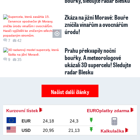
bouřky, sledujte radar Blesku
Zkáza na jižní Moravě: Bouře
zničila vinařům a ovocnářům
úrodu!
7
42
Prahu překvapily noční
bouřky. A meteorologové
9
35
ukázali 3D supercelu! Sledujte
radar Blesku
Načíst další články
Kurzovní lístek
EUROplatby zdarma
EUR
24,18
24,3
USD
20,95
21,13
Kalkulačka