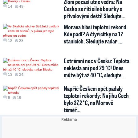
Zlom počasí utne vedra: Na
14
49
Česko se řítí silné bouřky s
přívalovými dešti! Sledujte…
Morava hlásí teplotní rekord.
Kde padl? A čtyřicítky na 12
stanicích. Sledujte radar …
12
28
Extrémní noc v Česku: Teplota
neklesla ani pod 29 °C! Dnes
může být až 40 °C, sledujte…
13
24
Napříč Českem opět padaly
teplotní rekordy: Na jihu Čech
9
19
bylo 37,2 °C, na Moravě
téměř…