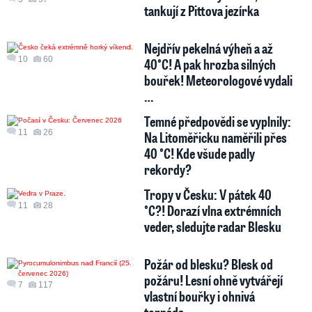
tankují z Pittova jezírka
Nejdřív pekelná výheň a až
10
60
40°C! A pak hrozba silných
bouřek! Meteorologové vydali
…
Temné předpovědi se vyplnily:
11
26
Na Litoměřicku naměřili přes
40 °C! Kde všude padly
rekordy?
Tropy v Česku: V pátek 40
11
28
°C?! Dorazí vlna extrémních
veder, sledujte radar Blesku
Požár od blesku? Blesk od
požáru! Lesní ohně vytvářejí
7
117
vlastní bouřky i ohnivá