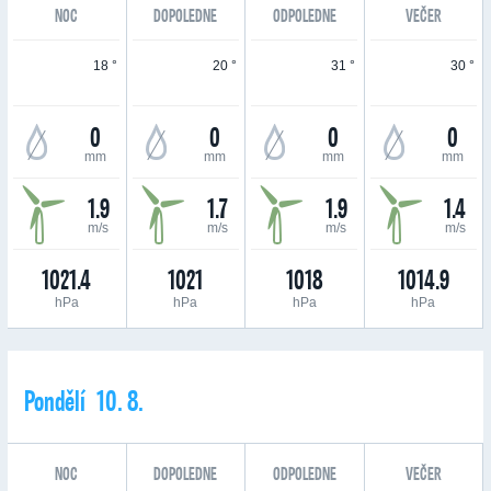
NOC
DOPOLEDNE
ODPOLEDNE
VEČER
18 °
20 °
31 °
30 °
0
0
0
0
mm
mm
mm
mm
1.9
1.7
1.9
1.4
m/s
m/s
m/s
m/s
1021.4
1021
1018
1014.9
hPa
hPa
hPa
hPa
Pondělí 10. 8.
NOC
DOPOLEDNE
ODPOLEDNE
VEČER