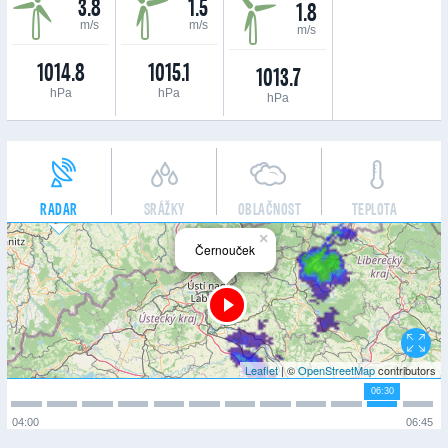
3.8
1.5
1.8
m/s
m/s
m/s
1014.8
1015.1
1013.7
hPa
hPa
hPa
RADAR
SRÁŽKY
OBLAČNOST
TEPLOTA
×
Černouček
Leaflet
| ©
OpenStreetMap
contributors
06:30
04:00
06:45