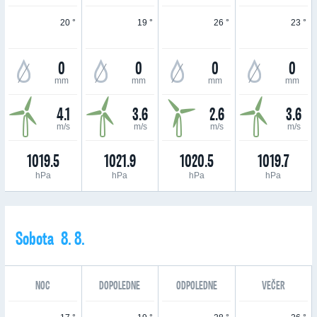
20 °
19 °
26 °
23 °
0
0
0
0
mm
mm
mm
mm
4.1
3.6
2.6
3.6
m/s
m/s
m/s
m/s
1019.5
1021.9
1020.5
1019.7
hPa
hPa
hPa
hPa
Sobota 8. 8.
NOC
DOPOLEDNE
ODPOLEDNE
VEČER