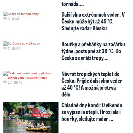
tornáda.…
Další vlna extrémních veder: V
8
49
Česku může být až 40 °C.
Sledujte radar Blesku
Bouřky a přeháňky na začátku
7
29
týdne, postupně až 38 °C. Do
Česka se vrátí tropy,…
Návrat tropických teplot do
Česka: Přijde další vlna veder
17
49
až 40 °C! A možná přetrvá
déle
Chladné dny končí: O víkendu
se vyjasní a oteplí. Hrozí ale i
bouřky, sledujte radar …