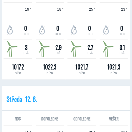
19 °
18 °
25 °
23 °
0
0
0
0
mm
mm
mm
mm
3
2.9
2.7
3.1
m/s
m/s
m/s
m/s
1017.2
1022.3
1021.7
1021.3
hPa
hPa
hPa
hPa
Středa 12. 8.
NOC
DOPOLEDNE
ODPOLEDNE
VEČER