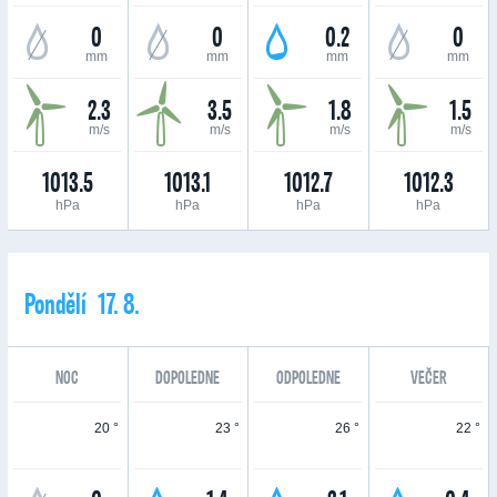
0
0
0.2
0
mm
mm
mm
mm
2.3
3.5
1.8
1.5
m/s
m/s
m/s
m/s
1013.5
1013.1
1012.7
1012.3
hPa
hPa
hPa
hPa
Pondělí 17. 8.
NOC
DOPOLEDNE
ODPOLEDNE
VEČER
20 °
23 °
26 °
22 °