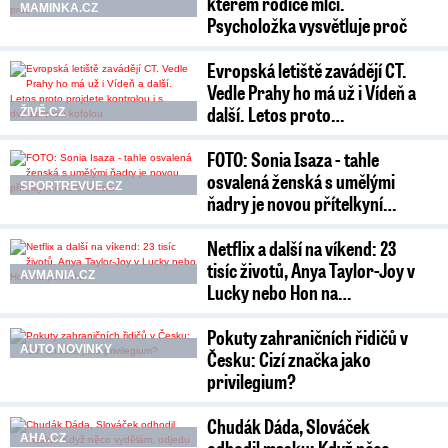
kterém rodiče mlčí.
MAMINKA.CZ
Psycholožka vysvětluje proč
Evropská letiště zavádějí CT.
Vedle Prahy ho má už i Vídeň a
další. Letos proto…
ŽIVĚ.CZ
FOTO: Sonia Isaza - tahle
osvalená ženská s umělými
SPORTREVUE.CZ
ňadry je novou přítelkyní…
Netflix a další na víkend: 23
tisíc životů, Anya Taylor-Joy v
AVMANIA.CZ
Lucky nebo Hon na…
Pokuty zahraničních řidičů v
AUTO NOVINKY
Česku: Cizí značka jako
privilegium?
Chudák Dáda, Slováček
AHA.CZ