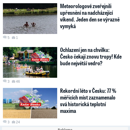
Meteorologové zveřejnili
upřesnění na nadcházející
víkend. Jeden den se výrazně
vymyká
5
1
Ochlazení jen na chvilku:
Česko čekají znovu tropy! Kde
bude největší vedro?
3
46
Rekordní léto v Česku: 77 %
měřicích míst zaznamenalo
svá historická teplotní
maxima
3
24