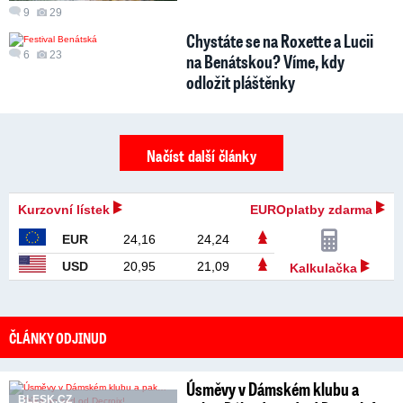
9
29
Chystáte se na Roxette a Lucii
6
23
na Benátskou? Víme, kdy
odložit pláštěnky
Načíst další články
Kurzovní lístek
EUROplatby zdarma
EUR
24,16
24,24
USD
20,95
21,09
Kalkulačka
ČLÁNKY ODJINUD
Úsměvy v Dámském klubu a
BLESK.CZ