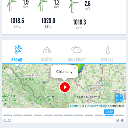
1.9
1.2
2.5
m/s
m/s
m/s
1018.5
1020.6
1019.3
hPa
hPa
hPa
RADAR
SRÁŽKY
OBLAČNOST
TEPLOTA
×
Chlumany
Leaflet
| ©
OpenStreetMap
contributors
03:30
01:00
03:45