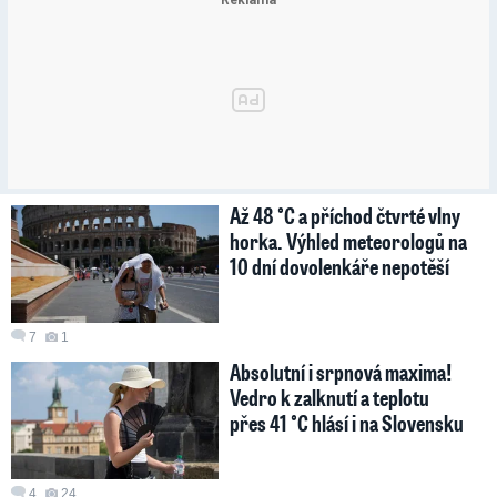
Až 48 °C a příchod čtvrté vlny
horka. Výhled meteorologů na
10 dní dovolenkáře nepotěší
7
1
Absolutní i srpnová maxima!
Vedro k zalknutí a teplotu
přes 41 °C hlásí i na Slovensku
4
24