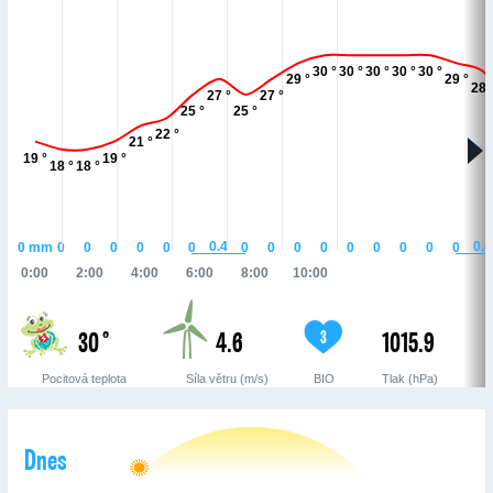
30 °
30 °
30 °
30 °
30 °
29 °
29 °
28 
27 °
27 °
25 °
25 °
22 °
21 °
19 °
19 °
18 °
18 °
0.4
0.4
0
mm
0
0
0
0
0
0
0
0
0
0
0
0
0
0
0
0:00
2:00
4:00
6:00
8:00
10:00
30 °
4.6
1015.9
3
Pocitová teplota
Síla větru (m/s)
BIO
Tlak (hPa)
Dnes