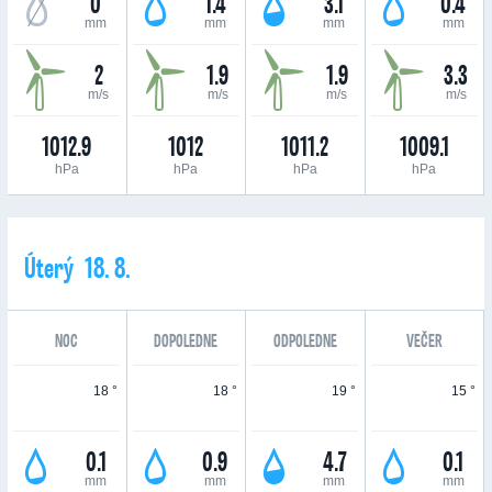
0
1.4
3.1
0.4
mm
mm
mm
mm
2
1.9
1.9
3.3
m/s
m/s
m/s
m/s
1012.9
1012
1011.2
1009.1
hPa
hPa
hPa
hPa
Úterý 18. 8.
NOC
DOPOLEDNE
ODPOLEDNE
VEČER
18 °
18 °
19 °
15 °
0.1
0.9
4.7
0.1
mm
mm
mm
mm