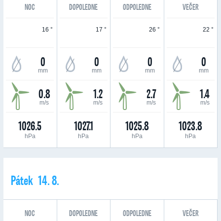
NOC
DOPOLEDNE
ODPOLEDNE
VEČER
16 °
17 °
26 °
22 °
0
0
0
0
mm
mm
mm
mm
0.8
1.2
2.7
1.4
m/s
m/s
m/s
m/s
1026.5
1027.1
1025.8
1023.8
hPa
hPa
hPa
hPa
Pátek 14. 8.
NOC
DOPOLEDNE
ODPOLEDNE
VEČER