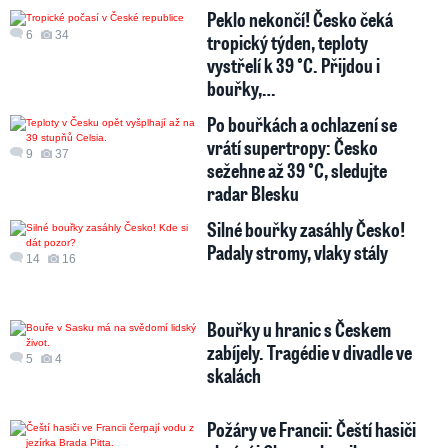
Peklo nekončí! Česko čeká
6
34
tropický týden, teploty
vystřelí k 39 °C. Přijdou i
bouřky,…
Po bouřkách a ochlazení se
vrátí supertropy: Česko
9
37
sežehne až 39 °C, sledujte
radar Blesku
Silné bouřky zasáhly Česko!
Padaly stromy, vlaky stály
14
16
Bouřky u hranic s Českem
zabíjely. Tragédie v divadle ve
5
4
skalách
Požáry ve Francii: Čeští hasiči