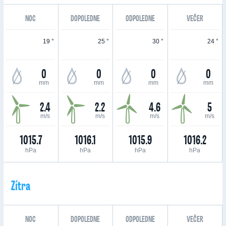
NOC
DOPOLEDNE
ODPOLEDNE
VEČER
19 °
25 °
30 °
24 °
0
0
0
0
mm
mm
mm
mm
2.4
2.2
4.6
5
m/s
m/s
m/s
m/s
1015.7
1016.1
1015.9
1016.2
hPa
hPa
hPa
hPa
Zítra
NOC
DOPOLEDNE
ODPOLEDNE
VEČER