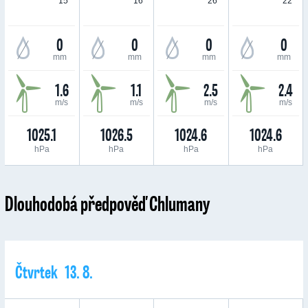
15 °
16 °
26 °
22 °
0
0
0
0
mm
mm
mm
mm
1.6
1.1
2.5
2.4
m/s
m/s
m/s
m/s
1025.1
1026.5
1024.6
1024.6
hPa
hPa
hPa
hPa
Dlouhodobá předpověď Chlumany
Čtvrtek 13. 8.