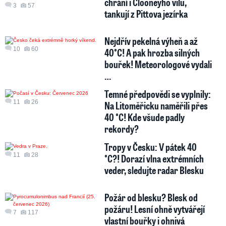
chrání i Clooneyho vilu,
3
57
tankují z Pittova jezírka
Nejdřív pekelná výheň a až
10
60
40°C! A pak hrozba silných
bouřek! Meteorologové vydali
…
Temné předpovědi se vyplnily:
11
26
Na Litoměřicku naměřili přes
40 °C! Kde všude padly
rekordy?
Tropy v Česku: V pátek 40
11
28
°C?! Dorazí vlna extrémních
veder, sledujte radar Blesku
Požár od blesku? Blesk od
požáru! Lesní ohně vytvářejí
7
117
vlastní bouřky i ohnivá