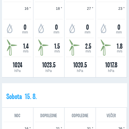
16 °
18 °
27 °
23 °
0
0
0
0
mm
mm
mm
mm
1.4
1.5
2.5
1.8
m/s
m/s
m/s
m/s
1024
1023.5
1020.5
1017.8
hPa
hPa
hPa
hPa
Sobota 15. 8.
NOC
DOPOLEDNE
ODPOLEDNE
VEČER
16 °
21 °
31 °
26 °