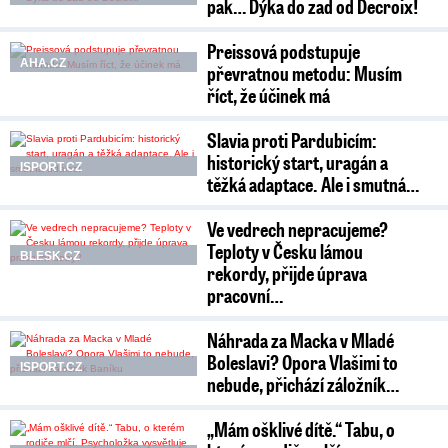
pak… Dýka do zad od Decroix!
Preissová podstupuje
AHA.CZ
převratnou metodu: Musím
říct, že účinek má
Slavia proti Pardubicím:
historický start, uragán a
ISPORT.CZ
těžká adaptace. Ale i smutná…
Ve vedrech nepracujeme?
Teploty v Česku lámou
BLESK.CZ
rekordy, přijde úprava
pracovní…
Náhrada za Macka v Mladé
Boleslavi? Opora Vlašimi to
ISPORT.CZ
nebude, přichází záložník…
„Mám ošklivé dítě.“ Tabu, o