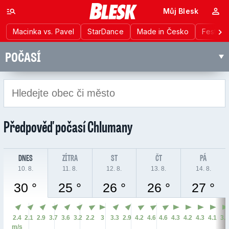
Můj Blesk
Macinka vs. Pavel
StarDance
Made in Česko
Festiva
POČASÍ
Předpověď počasí
Chlumany
DNES
ZÍTRA
ST
ČT
PÁ
10. 8.
11. 8.
12. 8.
13. 8.
14. 8.
30 °
25 °
26 °
26 °
27 °
2.4
2.1
2.9
3.7
3.6
3.2
2.2
3
3.3
2.9
4.2
4.6
4.6
4.3
4.2
4.3
4.1
3.
m/s