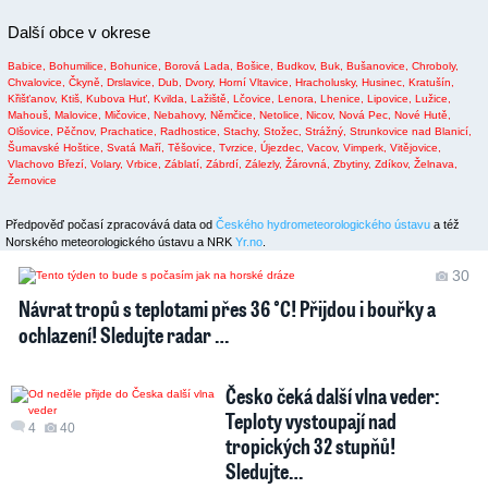
Další obce v okrese
Babice,
Bohumilice,
Bohunice,
Borová Lada,
Bošice,
Budkov,
Buk,
Bušanovice,
Chroboly,
Chvalovice,
Čkyně,
Drslavice,
Dub,
Dvory,
Horní Vltavice,
Hracholusky,
Husinec,
Kratušín,
Křišťanov,
Ktiš,
Kubova Huť,
Kvilda,
Lažiště,
Lčovice,
Lenora,
Lhenice,
Lipovice,
Lužice,
Mahouš,
Malovice,
Mičovice,
Nebahovy,
Němčice,
Netolice,
Nicov,
Nová Pec,
Nové Hutě,
Olšovice,
Pěčnov,
Prachatice,
Radhostice,
Stachy,
Stožec,
Strážný,
Strunkovice nad Blanicí,
Šumavské Hoštice,
Svatá Maří,
Těšovice,
Tvrzice,
Újezdec,
Vacov,
Vimperk,
Vitějovice,
Vlachovo Březí,
Volary,
Vrbice,
Záblatí,
Zábrdí,
Zálezly,
Žárovná,
Zbytiny,
Zdíkov,
Želnava,
Žernovice
Předpověď počasí zpracovává data od
Českého hydrometeorologického ústavu
a též
Norského meteorologického ústavu a NRK
Yr.no
.
30
Návrat tropů s teplotami přes 36 °C! Přijdou i bouřky a
ochlazení! Sledujte radar …
Česko čeká další vlna veder:
Teploty vystoupají nad
4
40
tropických 32 stupňů!
Sledujte…