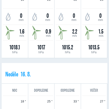
0
0
0
0
mm
mm
mm
mm
1.6
0.9
2.2
1.5
m/s
m/s
m/s
m/s
1018.1
1017
1015.2
1013.5
hPa
hPa
hPa
hPa
Neděle 16. 8.
NOC
DOPOLEDNE
ODPOLEDNE
VEČER
18 °
25 °
33 °
27 °