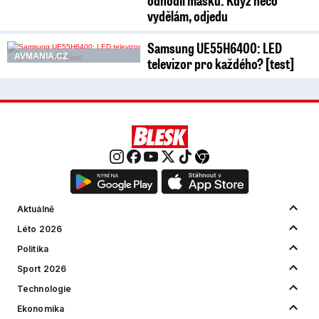
odhodil masku: Když něco
vydělám, odjedu
Samsung UE55H6400: LED
AVMANIA.CZ
televizor pro každého? [test]
Aktuálně
Léto 2026
Politika
Sport 2026
Technologie
Ekonomika