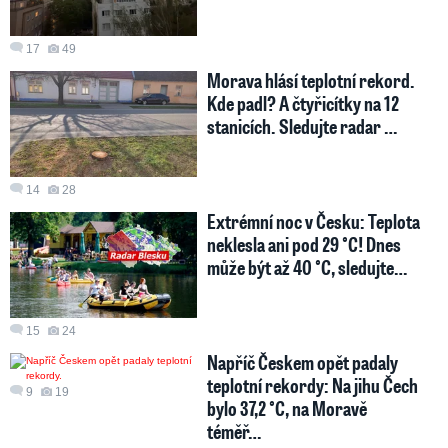
17
49
Morava hlásí teplotní rekord.
Kde padl? A čtyřicítky na 12
stanicích. Sledujte radar …
14
28
Extrémní noc v Česku: Teplota
neklesla ani pod 29 °C! Dnes
může být až 40 °C, sledujte…
15
24
Napříč Českem opět padaly
teplotní rekordy: Na jihu Čech
9
19
bylo 37,2 °C, na Moravě
téměř…