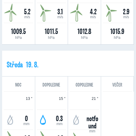
5.2
3.1
4.2
2.9
m/s
m/s
m/s
m/s
1009.5
1011.5
1012.8
1015.9
hPa
hPa
hPa
hPa
Středa 19. 8.
NOC
DOPOLEDNE
ODPOLEDNE
VEČER
13 °
15 °
21 °
0
0.3
notfo
und
mm
mm
mm