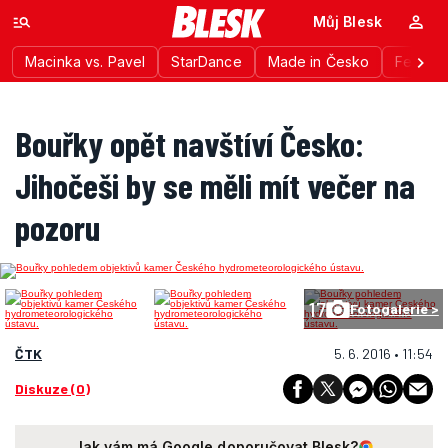
Můj Blesk
Macinka vs. Pavel
StarDance
Made in Česko
Festiva
Bouřky opět navštíví Česko:
Jihočeši by se měli mít večer na
pozoru
17
Fotogalerie >
ČTK
5. 6. 2016 • 11:54
Diskuze (0)
Jak vám má Google doporučovat Blesk?