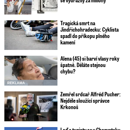
Tragická smrt na
Jindřichohradecku: Cyklista
spadl do příkopu plného
kamení
Alena (45) si barví vlasy roky
špatně. Děláte stejnou
chybu?
REKLAMA
Zemřel srdcař Alfréd Pucher:
Nejdéle sloužící správce
Krkonoš
Loď s turisty se v Chorvatsku