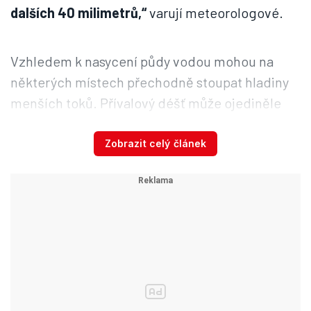
dalších 40 milimetrů,“
varují meteorologové.
Vzhledem k nasycení půdy vodou mohou na
některých místech přechodně stoupat hladiny
menších toků. Přívalový déšť může ojediněle
vést k zatopení níže položených míst, například
sklepů.
Zobrazit celý článek