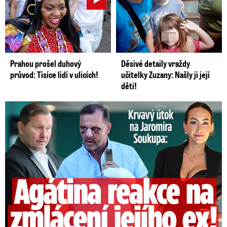
Prahou prošel duhový
Děsivé detaily vraždy
průvod: Tisíce lidí v ulicích!
učitelky Zuzany: Našly ji její
děti!
Útok na Jaromíra Soukupa: Reakce Agáty na zmlácení jejího ex