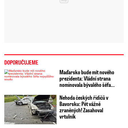
DOPORUČUJEME
Maďarsko bude mít nového
prezidenta: Vládní strana
nominovala bývalého šéfa…
Nehoda českých řidičů v
Bavorsku: Pět vážně
zraněných! Zasahoval
vrtulník