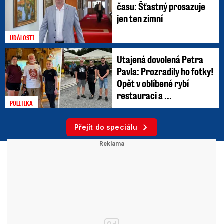
času: Šťastný prosazuje
jen ten zimní
UDÁLOSTI
Utajená dovolená Petra
Pavla: Prozradily ho fotky!
Opět v oblíbené rybí
restauraci a ...
POLITIKA
Přejít do speciálu