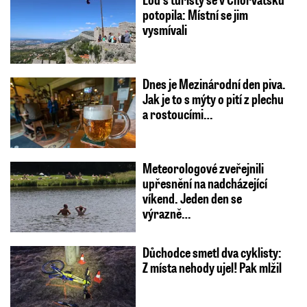
potopila: Místní se jim
vysmívali
Dnes je Mezinárodní den piva.
Jak je to s mýty o pití z plechu
a rostoucími…
Meteorologové zveřejnili
upřesnění na nadcházející
víkend. Jeden den se
výrazně…
Důchodce smetl dva cyklisty:
Z místa nehody ujel! Pak mlžil