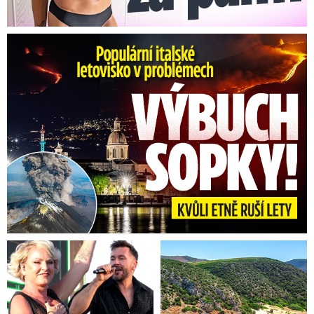
Erupce sicilské sopky Etny: Ruší desítky letů