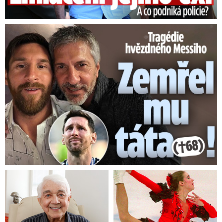
Tragédie hvězdného Messiho: Zemřel mu táta (†68)!