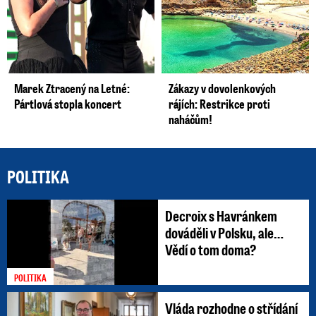
Marek Ztracený na Letné:
Zákazy v dovolenkových
Pártlová stopla koncert
rájích: Restrikce proti
naháčům!
POLITIKA
Decroix s Havránkem
dováděli v Polsku, ale…
Vědí o tom doma?
POLITIKA
Vláda rozhodne o střídání