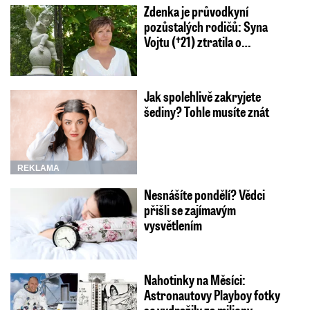
Zdenka je průvodkyní
pozůstalých rodičů: Syna
Vojtu (†21) ztratila o…
Jak spolehlivě zakryjete
šediny? Tohle musíte znát
REKLAMA
Nesnášíte pondělí? Vědci
přišli se zajímavým
vysvětlením
Nahotinky na Měsíci:
Astronautovy Playboy fotky
se vydražily za miliony