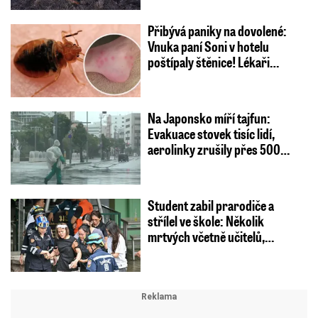
Přibývá paniky na dovolené:
Vnuka paní Soni v hotelu
poštípaly štěnice! Lékaři…
Na Japonsko míří tajfun:
Evakuace stovek tisíc lidí,
aerolinky zrušily přes 500…
Student zabil prarodiče a
střílel ve škole: Několik
mrtvých včetně učitelů,…