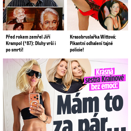
Před rokem zemřel Jiří
Krasobruslařka Wittová:
Krampol (†87): Dluhy vrší i
Pikantní odhalení tajné
po smrti!
policie!
Krásná sestra Krainové bez emocí: Mám to za pár…