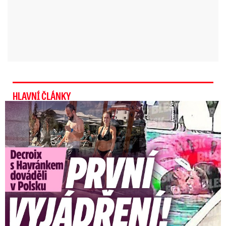
HLAVNÍ ČLÁNKY
Exministryně s Havránkem dováděli v Polsku: První slova!