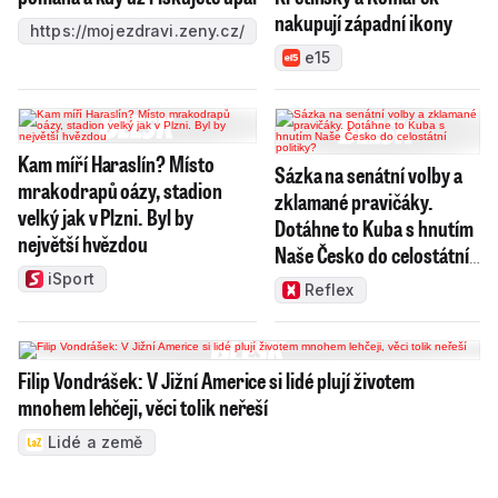
nakupují západní ikony
https://mojezdravi.zeny.cz/
e15
Kam míří Haraslín? Místo
Sázka na senátní volby a
mrakodrapů oázy, stadion
zklamané pravičáky.
velký jak v Plzni. Byl by
Dotáhne to Kuba s hnutím
největší hvězdou
Naše Česko do celostátní
politiky?
iSport
Reflex
Filip Vondrášek: V Jižní Americe si lidé plují životem
mnohem lehčeji, věci tolik neřeší
Lidé a země