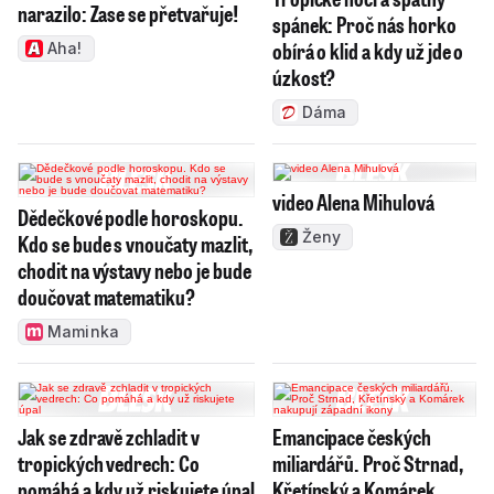
narazilo: Zase se přetvařuje!
spánek: Proč nás horko
obírá o klid a kdy už jde o
Aha!
úzkost?
Dáma
video Alena Mihulová
Dědečkové podle horoskopu.
Ženy
Kdo se bude s vnoučaty mazlit,
chodit na výstavy nebo je bude
doučovat matematiku?
Maminka
Jak se zdravě zchladit v
Emancipace českých
tropických vedrech: Co
miliardářů. Proč Strnad,
pomáhá a kdy už riskujete úpal
Křetínský a Komárek