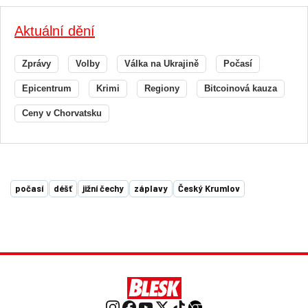
Aktuální dění
Zprávy
Volby
Válka na Ukrajině
Počasí
Epicentrum
Krimi
Regiony
Bitcoinová kauza
Ceny v Chorvatsku
počasí
déšť
jižní čechy
záplavy
Český Krumlov