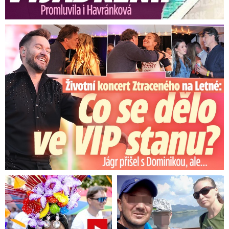
Koncert Ztraceného na Letné: Jágr přišel s Dominikou, ale...