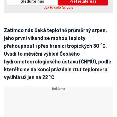
Sledujte nás
Preferujte nás
Jak to celé funguje
Zatímco nás čeká teplotně průměrný srpen,
jeho první víkend se mohou teploty
přehoupnout i přes hranici tropických 30 °C.
Uvádí to měsíční výhled Českého
hydrometeorologického ústavu (ČHMÚ), podle
kterého se na konci prázdnin rtuť teploměru
vyšlhlá už jen na 22 °C.