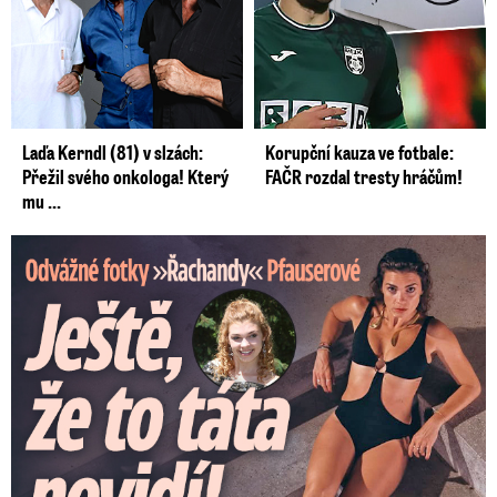
Laďa Kerndl (81) v slzách:
Korupční kauza ve fotbale:
Přežil svého onkologa! Který
FAČR rozdal tresty hráčům!
mu ...
Odvážné fotky Denisy Pfauserové: Ještě, že to táta nevidí