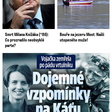
Smrt Milana Knížáka (†86):
Bouře na jezeru Most: Našli
Co prozradilo neobvyklé
utopeného muže!
parte?
Vojačka zemřela po pádu vrtulníku: Dojemné vzpomínky na ...