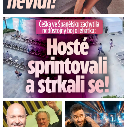
Češka ve Španělsku natočila nedůstojný boj o lehátka