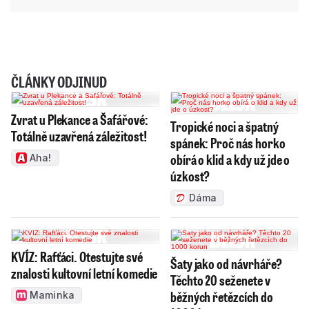
ČLÁNKY ODJINUD
Zvrat u Plekance a Šafářové:
Tropické noci a špatný
Totálně uzavřená záležitost!
spánek: Proč nás horko
obírá o klid a kdy už jde o
Aha!
úzkost?
Dáma
KVÍZ: Rafťáci. Otestujte své
Šaty jako od návrháře?
znalosti kultovní letní komedie
Těchto 20 seženete v
běžných řetězcích do
Maminka