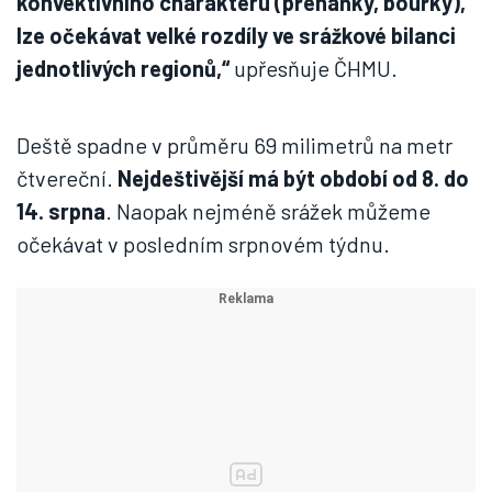
konvektivního charakteru (přeháňky, bouřky),
lze očekávat velké rozdíly ve srážkové bilanci
jednotlivých regionů,“
upřesňuje ČHMU.
Deště spadne v průměru 69 milimetrů na metr
čtvereční.
Nejdeštivější má být období od 8. do
14. srpna
. Naopak nejméně srážek můžeme
očekávat v posledním srpnovém týdnu.