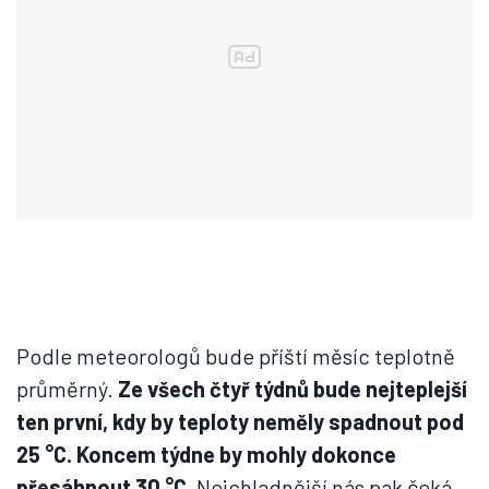
Podle meteorologů bude příští měsíc teplotně
průměrný.
Ze všech čtyř týdnů bude nejteplejší
ten první, kdy by teploty neměly spadnout pod
25 °C. Koncem týdne by mohly dokonce
přesáhnout 30 °C.
Nejchladnější nás pak čeká