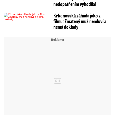
nedopatřením vyhodila!
Krkonošská záhada jako z
filmu: Zmatený muž nemluví a
nemá doklady