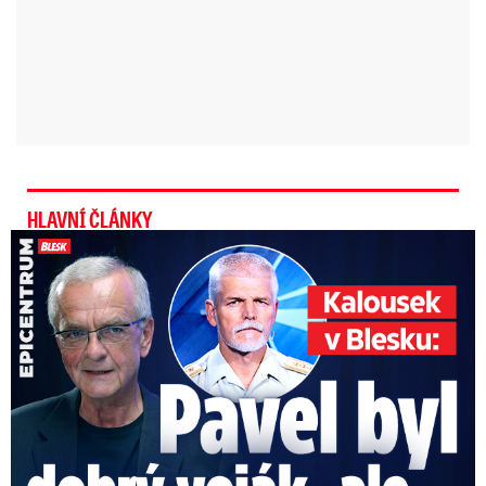
HLAVNÍ ČLÁNKY
Kalousek o prezidentovi: S Pavlem jsem se nesmířil!