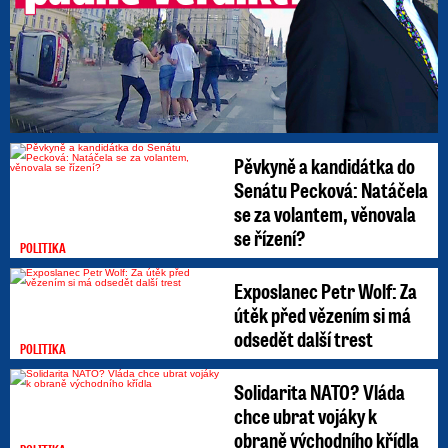
Pěvkyně a kandidátka do
Senátu Pecková: Natáčela
se za volantem, věnovala
se řízení?
POLITIKA
Exposlanec Petr Wolf: Za
útěk před vězením si má
odsedět další trest
POLITIKA
Solidarita NATO? Vláda
chce ubrat vojáky k
obraně východního křídla