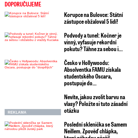
DOPORUČUJEME
Korupce na Bulovce: Státní
zástupce obžaloval 5 lidí!
Podvody a tunel: Kočner je
vinný, vyfasuje rekordní
pokutu? Táhne za sebou i…
Česko v Hollywoodu:
Absolventka FAMU získala
studentského Oscara,
postupuje do…
Nevíte, jakou zvolit barvu na
vlasy? Položte si tuto zásadní
otázku
REKLAMA
Poslední sklenička se Samem
Neillem. Zpověď chlápka,
který náhodou přežil