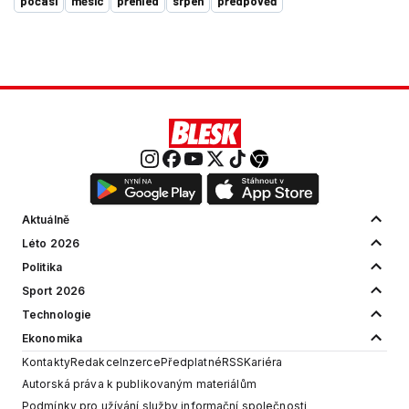
počasí
měsíc
přehled
srpen
předpověď
Aktuálně
Léto 2026
Politika
Sport 2026
Technologie
Ekonomika
Kontakty
Redakce
Inzerce
Předplatné
RSS
Kariéra
Autorská práva k publikovaným materiálům
Podmínky pro užívání služby informační společnosti