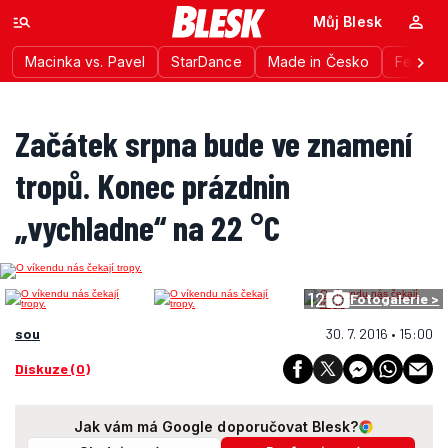
Můj Blesk
Macinka vs. Pavel
StarDance
Made in Česko
Festiva
Začátek srpna bude ve znamení
tropů. Konec prázdnin
„vychladne“ na 22 °C
12
Fotogalerie >
sou
30. 7. 2016 • 15:00
Diskuze (0)
Jak vám má Google doporučovat Blesk?