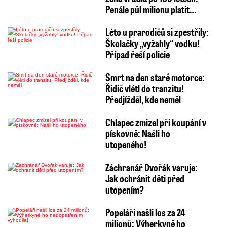
Penále půl milionu platit…
Léto u prarodičů si zpestřily:
Školačky „vyžahly“ vodku!
Případ řeší policie
Smrt na den staré motorce:
Řidič vlétl do tranzitu!
Předjížděl, kde neměl
Chlapec zmizel při koupání v
pískovně: Našli ho
utopeného!
Záchranář Dvořák varuje:
Jak ochránit děti před
utopením?
Popeláři našli los za 24
milionů: Výherkyně ho