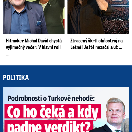
Hitmaker Michal David chystá
Ztracený škrtl ohňostroj na
výjimečný večer. V hlavní roli
Letné! Ještě nezačal a už ...
...
POLITIKA
Po