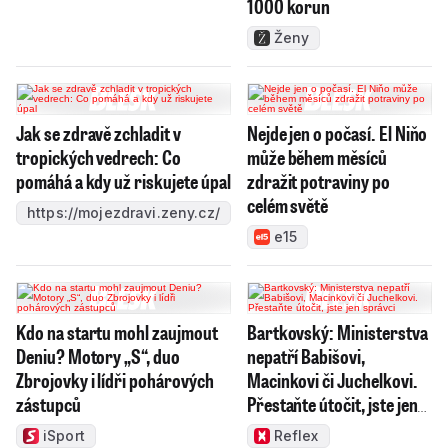
1000 korun
Ženy
Jak se zdravě zchladit v
Nejde jen o počasí. El Niňo
tropických vedrech: Co
může během měsíců
pomáhá a kdy už riskujete úpal
zdražit potraviny po
celém světě
https://mojezdravi.zeny.cz/
e15
Kdo na startu mohl zaujmout
Bartkovský: Ministerstva
Deniu? Motory „S“, duo
nepatří Babišovi,
Zbrojovky i lídři pohárových
Macinkovi či Juchelkovi.
zástupců
Přestaňte útočit, jste jen
správci
iSport
Reflex