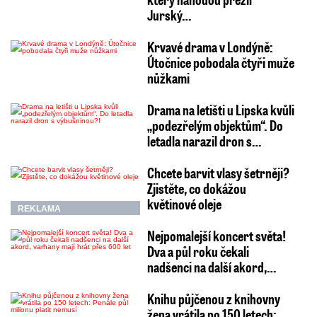
Jurský…
Krvavé drama v Londýně:
Útočnice pobodala čtyři muže
nůžkami
Drama na letišti u Lipska kvůli
„podezřelým objektům“. Do
letadla narazil dron s…
Chcete barvit vlasy šetrněji?
Zjistěte, co dokážou
květinové oleje
REKLAMA
Nejpomalejší koncert světa!
Dva a půl roku čekali
nadšenci na další akord,…
Knihu půjčenou z knihovny
žena vrátila po 150 letech: