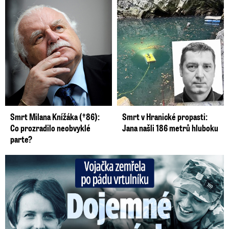
Smrt Milana Knížáka (†86):
Smrt v Hranické propasti:
Co prozradilo neobvyklé
Jana našli 186 metrů hluboku
parte?
Vojačka zemřela po pádu vrtulníku: Dojemné vzpomínky na ...