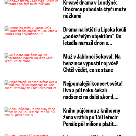
Krvavé drama v Londýně:
Útočnice pobodala čtyři muže
nůžkami
Drama na letišti u Lipska kvůli
„podezřelým objektům“. Do
letadla narazil dron s…
Muž v Jablonci šokoval: Na
benzince vypustil roj včel!
Chtěl vědět, co se stane
Nejpomalejší koncert světa!
Dva a půl roku čekali
nadšenci na další akord,…
Knihu půjčenou z knihovny
žena vrátila po 150 letech:
Penále půl milionu platit…