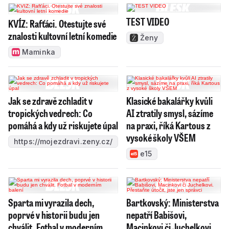
TEST VIDEO
KVÍZ: Rafťáci. Otestujte své
znalosti kultovní letní komedie
Ženy
Maminka
Jak se zdravě zchladit v
Klasické bakalářky kvůli
tropických vedrech: Co
AI ztratily smysl, sázíme
pomáhá a kdy už riskujete úpal
na praxi, říká Kartous z
vysoké školy VŠEM
https://mojezdravi.zeny.cz/
e15
Sparta mi vyrazila dech,
Bartkovský: Ministerstva
poprvé v historii budu jen
nepatří Babišovi,
chválit. Fotbal v moderním
Macinkovi či Juchelkovi.