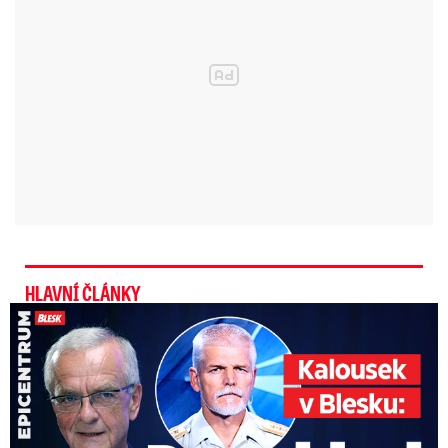
HLAVNÍ ČLÁNKY
Kalousek o prezidentovi: S Pavlem jsem se nesmířil!