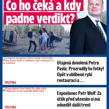
Utajená dovolená Petra
Pavla: Prozradily ho fotky!
Opět v oblíbené rybí
restauraci a ...
POLITIKA
Exposlanec Petr Wolf: Za
útěk před vězením si má
odsedět další trest
POLITIKA