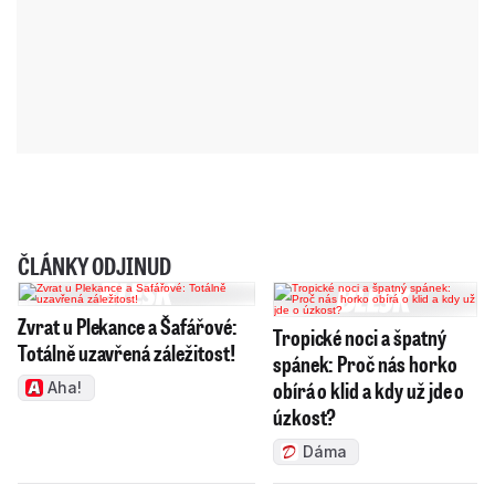
ČLÁNKY ODJINUD
Zvrat u Plekance a Šafářové:
Tropické noci a špatný
Totálně uzavřená záležitost!
spánek: Proč nás horko
obírá o klid a kdy už jde o
Aha!
úzkost?
Dáma