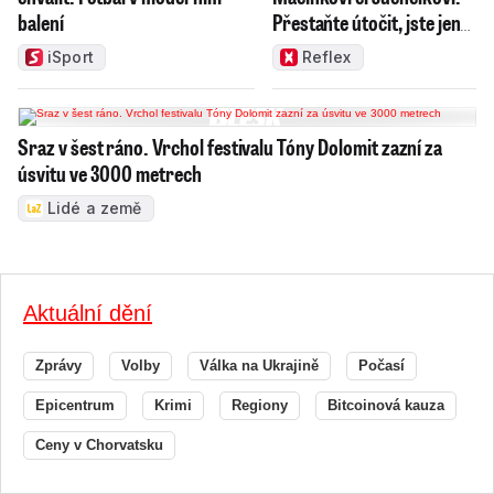
balení
Přestaňte útočit, jste jen
správci
iSport
Reflex
Sraz v šest ráno. Vrchol festivalu Tóny Dolomit zazní za
úsvitu ve 3000 metrech
Lidé a země
Aktuální dění
Zprávy
Volby
Válka na Ukrajině
Počasí
Epicentrum
Krimi
Regiony
Bitcoinová kauza
Ceny v Chorvatsku