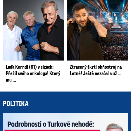
Laďa Kerndl (81) v slzách:
Ztracený škrtl ohňostroj na
Přežil svého onkologa! Který
Letné! Ještě nezačal a už ...
mu ...
POLITIKA
Po