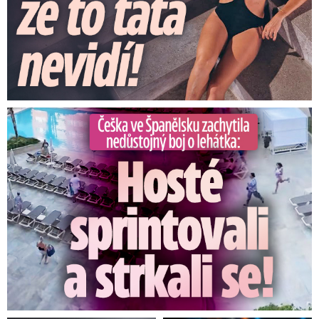
Češka ve Španělsku natočila nedůstojný boj o lehátka