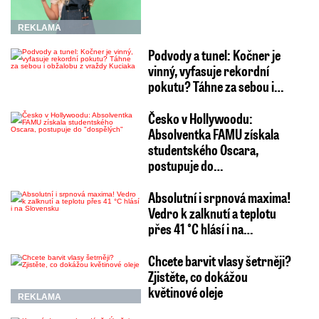
REKLAMA
Podvody a tunel: Kočner je
vinný, vyfasuje rekordní
pokutu? Táhne za sebou i…
Česko v Hollywoodu:
Absolventka FAMU získala
studentského Oscara,
postupuje do…
Absolutní i srpnová maxima!
Vedro k zalknutí a teplotu
přes 41 °C hlásí i na…
Chcete barvit vlasy šetrněji?
Zjistěte, co dokážou
květinové oleje
REKLAMA