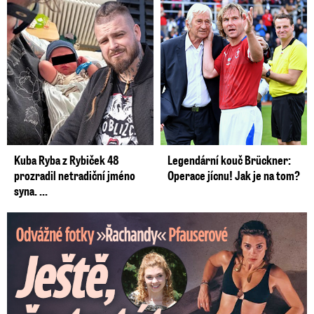
Kuba Ryba z Rybiček 48
Legendární kouč Brückner:
prozradil netradiční jméno
Operace jícnu! Jak je na tom?
syna. ...
Odvážné fotky Denisy Pfauserové: Ještě, že to táta nevidí