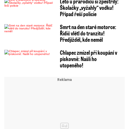
Léto u prarodičů si zpestřily:
Školačky „vyžahly“ vodku!
Případ řeší policie
Smrt na den staré motorce:
Řidič vlétl do tranzitu!
Předjížděl, kde neměl
Chlapec zmizel při koupání v
pískovně: Našli ho
utopeného!