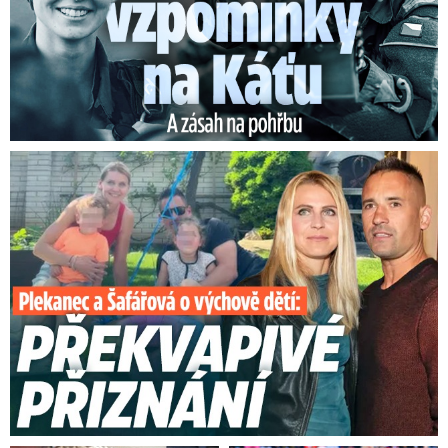
Plekanec a Šafářová o výchově dětí: Překvapivé přiznání