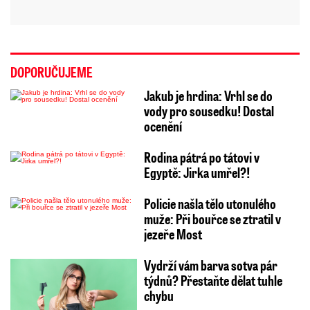
DOPORUČUJEME
Jakub je hrdina: Vrhl se do
vody pro sousedku! Dostal
ocenění
Rodina pátrá po tátovi v
Egyptě: Jirka umřel?!
Policie našla tělo utonulého
muže: Při bouřce se ztratil v
jezeře Most
Vydrží vám barva sotva pár
týdnů? Přestaňte dělat tuhle
chybu