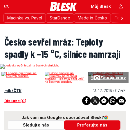
Můj Blesk
Macinka vs. Pavel
StarDance
Made in Česko
Festiva
Česko sevřel mráz: Teploty
spadly k –15 °C, silnice namrzají
9
Fotogalerie >
mib/ČTK
13. 12. 2016 • 07:48
Diskuze (0)
Jak vám má Google doporučovat Blesk?
Sledujte nás
Preferujte nás