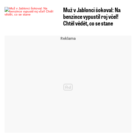
Muž v Jablonci šokoval: Na
benzince vypustil roj včel!
Chtěl vědět, co se stane