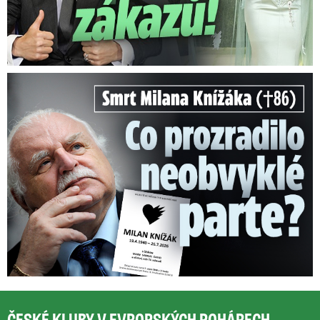
Smrt Milana Knížáka (†86): Co prozradilo neobvyklé parte?
ČESKÉ KLUBY V EVROPSKÝCH POHÁRECH