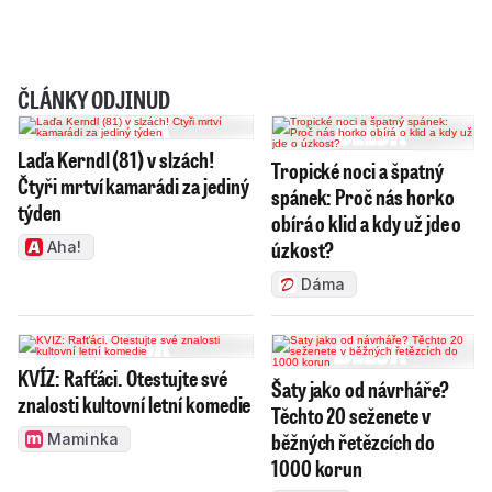
ČLÁNKY ODJINUD
Laďa Kerndl (81) v slzách!
Tropické noci a špatný
Čtyři mrtví kamarádi za jediný
spánek: Proč nás horko
týden
obírá o klid a kdy už jde o
úzkost?
Aha!
Dáma
KVÍZ: Rafťáci. Otestujte své
Šaty jako od návrháře?
znalosti kultovní letní komedie
Těchto 20 seženete v
běžných řetězcích do
Maminka
1000 korun