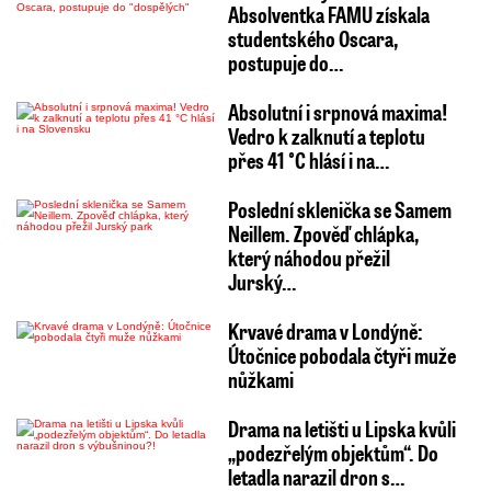
Absolventka FAMU získala
studentského Oscara,
postupuje do…
Absolutní i srpnová maxima!
Vedro k zalknutí a teplotu
přes 41 °C hlásí i na…
Poslední sklenička se Samem
Neillem. Zpověď chlápka,
který náhodou přežil
Jurský…
Krvavé drama v Londýně:
Útočnice pobodala čtyři muže
nůžkami
Drama na letišti u Lipska kvůli
„podezřelým objektům“. Do
letadla narazil dron s…