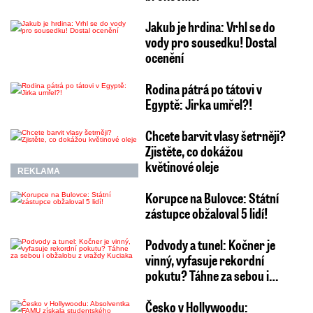
Jakub je hrdina: Vrhl se do
vody pro sousedku! Dostal
ocenění
Rodina pátrá po tátovi v
Egyptě: Jirka umřel?!
Chcete barvit vlasy šetrněji?
Zjistěte, co dokážou
květinové oleje
REKLAMA
Korupce na Bulovce: Státní
zástupce obžaloval 5 lidí!
Podvody a tunel: Kočner je
vinný, vyfasuje rekordní
pokutu? Táhne za sebou i…
Česko v Hollywoodu: