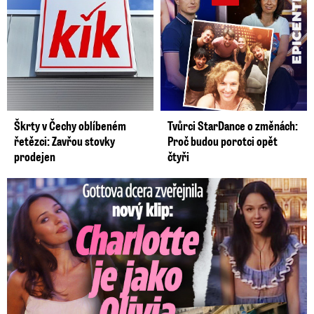
Škrty v Čechy oblíbeném
Tvůrci StarDance o změnách:
řetězci: Zavřou stovky
Proč budou porotci opět
prodejen
čtyři
Gottova dcera zveřejnila nový klip: Je jako Olivie Rodrigo!