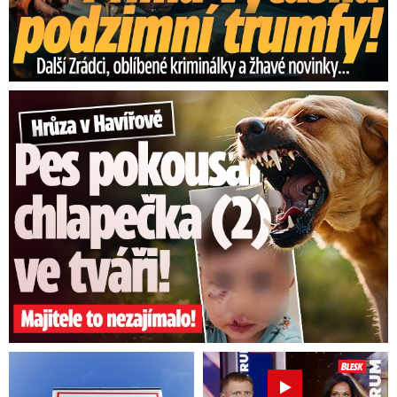
Hrůza v Havířově: Pes pokousal chlapečka (2) ve tváři!