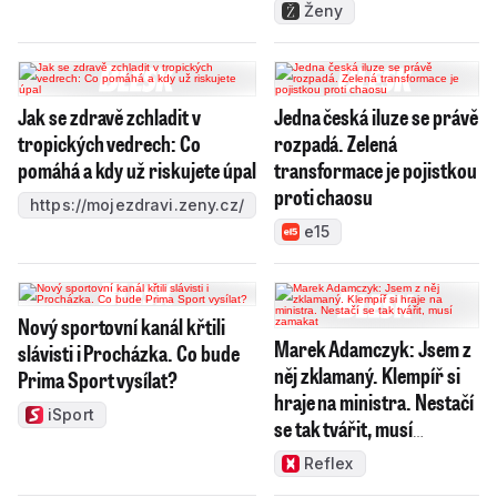
Ženy
Jak se zdravě zchladit v
Jedna česká iluze se právě
tropických vedrech: Co
rozpadá. Zelená
pomáhá a kdy už riskujete úpal
transformace je pojistkou
proti chaosu
https://mojezdravi.zeny.cz/
e15
Nový sportovní kanál křtili
Marek Adamczyk: Jsem z
slávisti i Procházka. Co bude
něj zklamaný. Klempíř si
Prima Sport vysílat?
hraje na ministra. Nestačí
iSport
se tak tvářit, musí
zamakat
Reflex