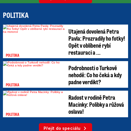
POLITIKA
Utajená dovolená Petra
Pavla: Prozradily ho fotky!
Opět v oblíbené rybí
restauraci a ...
POLITIKA
Podrobnosti o Turkově
nehodě: Co ho čeká a kdy
padne verdikt?
POLITIKA
Radost v rodině Petra
Macinky: Polibky a růžová
oslava!
POLITIKA
Přejít do speciálu