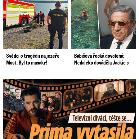
Svědci o tragédii na jezeře
Babišova řecká dovolená:
Most: Byl to masakr!
Nedaleko dováděla Jackie s
...
Prima vytasila podzimní trumfy! Další Zrádci a žhavé novinky