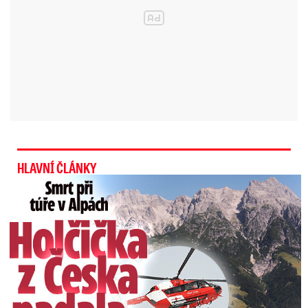
Na Milešovce, kde měří více než 100 let, bylo
20,9 stupně. Dosavadní rekord z roku 1989 tak
tato stanice překonala o 2,3 stupně. Údaje
z
pražského Klementina zatím meteorologové
neměli k dispozici, podle jejich předpokladů
dosavadní rekord 21,7 stupně Celsia z roku
1968 rovněž padne.
V Klementinu se teploty
měří už od roku 1775.
HLAVNÍ ČLÁNKY
Smrt Češky v Alpách: Zemřela při túře s rodiči
Počasí s Honsovou: Přijde
ukázkový apríl a budeme líní, říká
index ospalosti