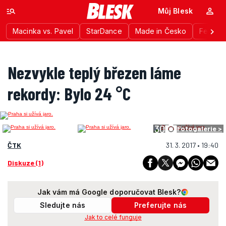
Můj Blesk
Macinka vs. Pavel
StarDance
Made in Česko
Festiva
Nezvykle teplý březen láme
rekordy: Bylo 24 °C
30
Fotogalerie >
ČTK
31. 3. 2017 • 19:40
Diskuze (1)
Jak vám má Google doporučovat Blesk?
Sledujte nás
Preferujte nás
Jak to celé funguje