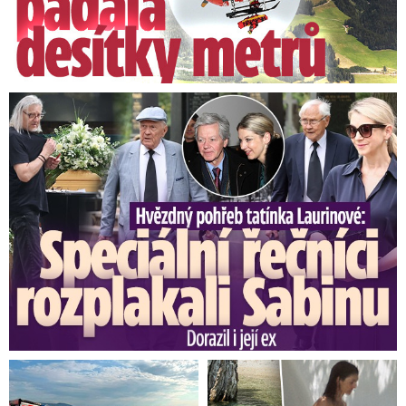
VIDEO: Podívejte se, proč se dubnovému počasí
říká, že je jako na houpačce
Video se připravuje ...
Speciální řečníci nad rakví Laurina: Rozbrečeli i dceru
Předpověď podle indexů: Kdy sušit prádlo a jak moc
zalévat zahradu?
Zdroj: Dagmar Honsová, David Vaníček, Lukáš Červený
VIDEO: Jaké bude počasí o víkendu?
Video se připravuje ...
Předpověď na víkend: Padne teplotní rekord! Ve stínu
bude až 23 stupňů.
Zdroj: Dagmar Honsová, David Vaníček, Lukáš Červený