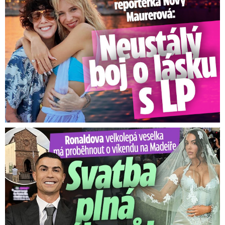
Ronaldova velkolepá veselka na Madeiře: Svatba plná zákazů!