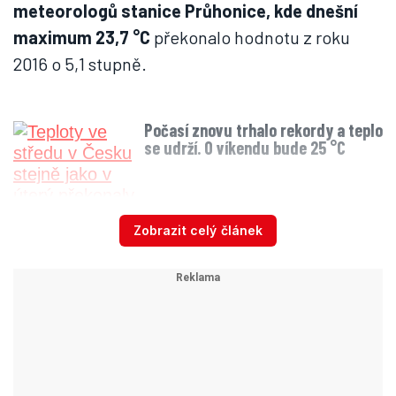
meteorologů stanice Průhonice, kde dnešní
maximum 23,7 °C
překonalo hodnotu z roku
2016 o 5,1 stupně.
Počasí znovu trhalo rekordy a teplo
se udrží. O víkendu bude 25 °C
Zobrazit celý článek
I když teploty byly na konec března nezvykle
vysoké,
žádná ze stanic v pátek
nezaznamenala takzvaný letní den,
kdy teploty
překonají 25 stupňů.