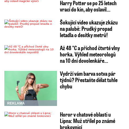
Harry Potter se po 25 letech
vrací do kin, aby oslavil…
Šokující video ukazuje zkázu
na palubě: Prudký propad
letadla o desítky metrů!
Až 48 °C a příchod čtvrté vlny
horka. Výhled meteorologů
na 10 dní dovolenkáře…
Vydrží vám barva sotva pár
týdnů? Přestaňte dělat tuhle
chybu
REKLAMA
Horor v chatové oblasti u
Lipna: Muž střílel po známé
brokovnicí