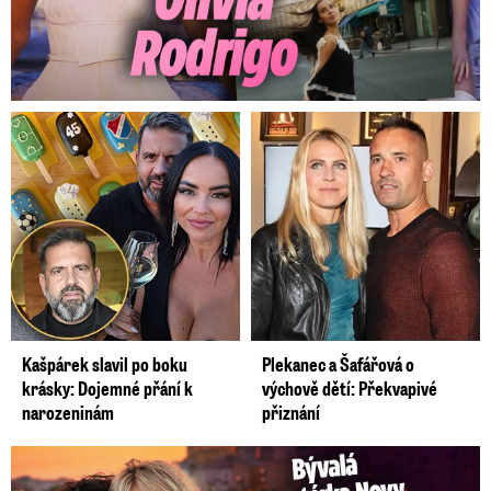
Kašpárek slavil po boku
Plekanec a Šafářová o
krásky: Dojemné přání k
výchově dětí: Překvapivé
narozeninám
přiznání
Bývalá reportérka Novy Maurerová: Neustálý boj o lásku s ...