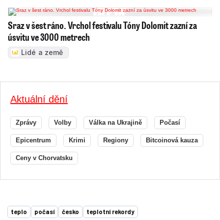
Sraz v šest ráno. Vrchol festivalu Tóny Dolomit zazní za
úsvitu ve 3000 metrech
Lidé a země
Aktuální dění
Zprávy
Volby
Válka na Ukrajině
Počasí
Epicentrum
Krimi
Regiony
Bitcoinová kauza
Ceny v Chorvatsku
teplo
počasí
česko
teplotní rekordy