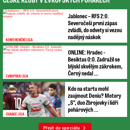
Jablonec – RFS 2:0.
Severočeši první zápas
zvládli, do odvety si vezou
nadějný náskok
KONFERENČNÍ LIGA
ONLINE: Hradec -
Besiktas 0:0. Zadražil se
blýskl skvělým zákrokem,
Černý nedal ...
EVROPSKÁ LIGA
Kdo na startu mohl
zaujmout Deniu? Motory
„S“, duo Zbrojovky i lídři
pohárových ...
CHANCE LIGA
Přejít do speciálu