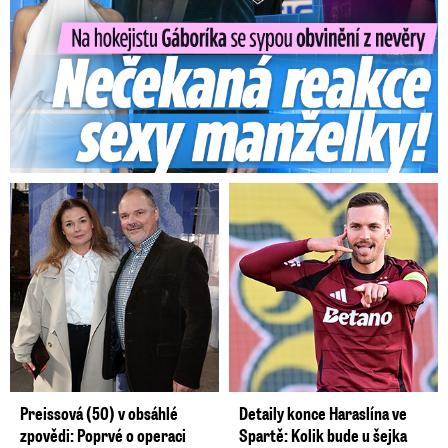
Preissová (50) v obsáhlé
Detaily konce Haraslína ve
zpovědi: Poprvé o operaci
Spartě: Kolik bude u šejka