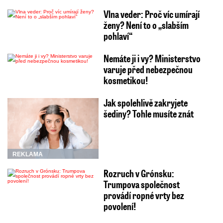
Vlna veder: Proč víc umírají
ženy? Není to o „slabším
pohlaví“
Nemáte ji i vy? Ministerstvo
varuje před nebezpečnou
kosmetikou!
Jak spolehlivě zakryjete
šediny? Tohle musíte znát
REKLAMA
Rozruch v Grónsku:
Trumpova společnost
provádí ropné vrty bez
povolení!