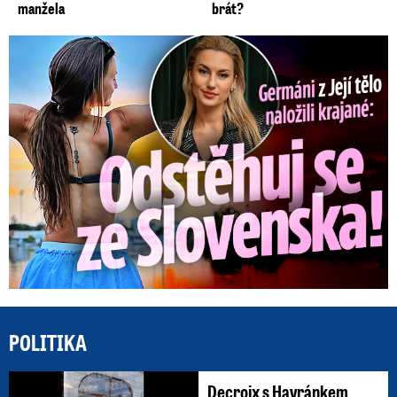
manžela
brát?
Germáni z Jejího těla: Odstěhuj se, vzkázali jí krajané
POLITIKA
Decroix s Havránkem