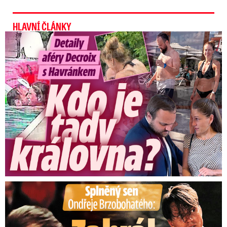
HLAVNÍ ČLÁNKY
Detaily aféry Decroix s Havránkem: Kdo je tady královna?
Splněný sen Ondřeje Brzobohatého: Zahrál si svého tátu