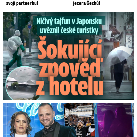
svoji partnerku!
jezera Čechů!
Ničivý tajfun uvěznil české turistky: Šokující zpověď
Na Gáboríka se sypou obvinění z nevěry: Reakce manželky!