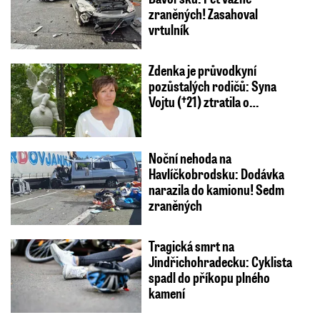
zraněných! Zasahoval
vrtulník
Zdenka je průvodkyní
pozůstalých rodičů: Syna
Vojtu (†21) ztratila o…
Noční nehoda na
Havlíčkobrodsku: Dodávka
narazila do kamionu! Sedm
zraněných
Tragická smrt na
Jindřichohradecku: Cyklista
spadl do příkopu plného
kamení