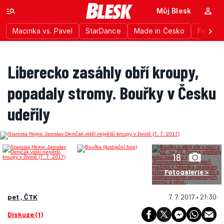
Můj Blesk
Macinka vs. Pavel
StarDance
Made in Česko
Festiva
Liberecko zasáhly obří kroupy,
popadaly stromy. Bouřky v Česku
udeřily
18
Fotogalerie >
pet , ČTK
7. 7. 2017 • 21:30
Diskuze (1)