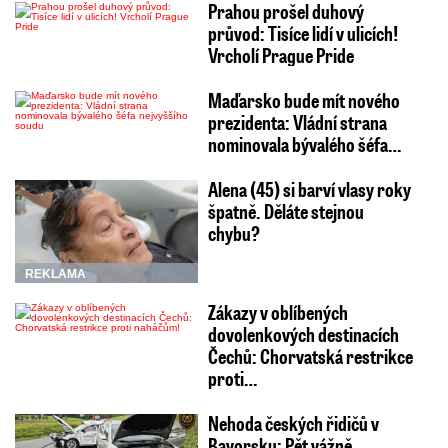
Prahou prošel duhový
průvod: Tisíce lidí v ulicích!
Vrcholí Prague Pride
Maďarsko bude mít nového
prezidenta: Vládní strana
nominovala bývalého šéfa…
Alena (45) si barví vlasy roky
špatně. Děláte stejnou
chybu?
REKLAMA
Zákazy v oblíbených
dovolenkových destinacích
Čechů: Chorvatská restrikce
proti…
Nehoda českých řidičů v
Bavorsku: Pět vážně