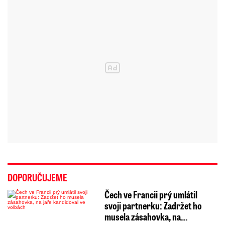
DOPORUČUJEME
Čech ve Francii prý umlátil
svoji partnerku: Zadržet ho
musela zásahovka, na…