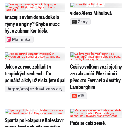
video Alena Mihulová
Vracejí se vám doma dokola
Ženy
rýmy a angíny? Chyba může
být v zubním kartáčku
Maminka
Jak se zdravě zchladit v
Češi ve velkém vozí ojetiny
tropických vedrech: Co
ze zahraničí. Mezi nimi i
pomáhá a kdy už riskujete úpal
přes sto Ferrari a desítky
Lamborghini
https://mojezdravi.zeny.cz/
e15
Sparta po kolapsu v Boleslavi:
Peče se celá země,
minus šest a chvála nováčka.