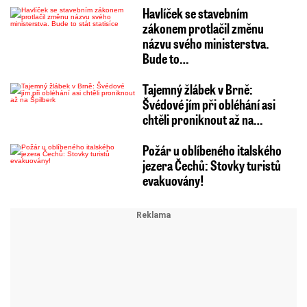
Havlíček se stavebním
zákonem protlačil změnu
názvu svého ministerstva.
Bude to…
Tajemný žlábek v Brně:
Švédové jím při obléhání asi
chtěli proniknout až na…
Požár u oblíbeného italského
jezera Čechů: Stovky turistů
evakuovány!