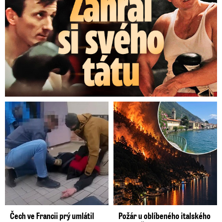
Čech ve Francii prý umlátil
Požár u oblíbeného italského