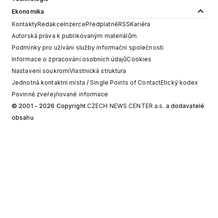
Ekonomika
Kontakty
Redakce
Inzerce
Předplatné
RSS
Kariéra
Autorská práva k publikovaným materiálům
Podmínky pro užívání služby informační společnosti
Informace o zpracování osobních údajů
Cookies
Nastavení soukromí
Vlastnická struktura
Jednotná kontaktní místa / Single Points of Contact
Etický kodex
Povinně zveřejňované informace
© 2001 - 2026 Copyright
CZECH NEWS CENTER a.s.
a dodavatelé
obsahu