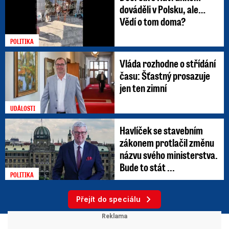
dováděli v Polsku, ale…
Vědí o tom doma?
POLITIKA
Vláda rozhodne o střídání
času: Šťastný prosazuje
jen ten zimní
UDÁLOSTI
Havlíček se stavebním
zákonem protlačil změnu
názvu svého ministerstva.
Bude to stát ...
POLITIKA
Přejít do speciálu