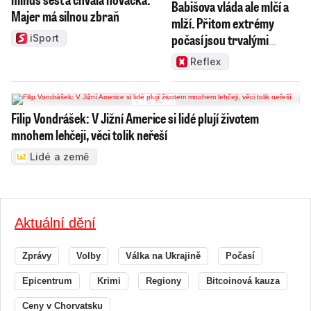
Babišova vláda ale mlčí a
Majer má silnou zbraň
mlží. Přitom extrémy
počasí jsou trvalými
iSport
problémy Česka
Reflex
Filip Vondrášek: V Jižní Americe si lidé plují životem
mnohem lehčeji, věci tolik neřeší
Lidé a země
Aktuální dění
Zprávy
Volby
Válka na Ukrajině
Počasí
Epicentrum
Krimi
Regiony
Bitcoinová kauza
Ceny v Chorvatsku