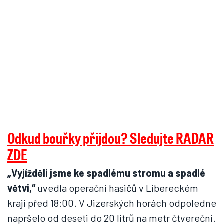
Odkud bouřky přijdou? Sledujte RADAR
ZDE
„Vyjížděli jsme ke spadlému stromu a spadlé
větvi,“
uvedla operační hasičů v Libereckém
kraji před 18:00. V Jizerských horách odpoledne
napršelo od deseti do 20 litrů na metr čtvereční.