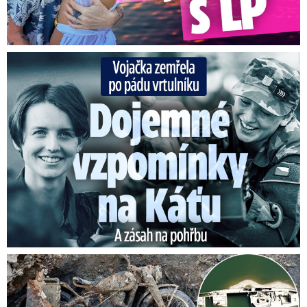
Oblačno, místy občasný déšť nebo přeháňky,
postupně ubývání srážek a částečně i
oblačnosti. Nejnižší noční teploty 16 až 11 °C.
Vojačka zemřela po pádu vrtulníku: Dojemné vzpomínky na ...
Nejvyšší denní teploty zpočátku 19 až 23 °C,
postupně 23 až 27 °C.
Senzace na vyschlém Dunaji: Vynořily se nacistické poklady!