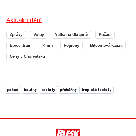
Aktuální dění
Zprávy
Volby
Válka na Ukrajině
Počasí
Epicentrum
Krimi
Regiony
Bitcoinová kauza
Ceny v Chorvatsku
počasí
bouřky
teploty
přeháňky
tropické teploty