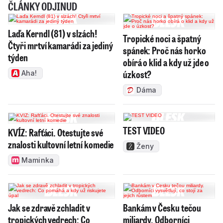
ČLÁNKY ODJINUD
Laďa Kerndl (81) v slzách!
Tropické noci a špatný
Čtyři mrtví kamarádi za jediný
spánek: Proč nás horko
týden
obírá o klid a kdy už jde o
úzkost?
Aha!
Dáma
TEST VIDEO
KVÍZ: Rafťáci. Otestujte své
znalosti kultovní letní komedie
Ženy
Maminka
Jak se zdravě zchladit v
Bankám v Česku tečou
tropických vedrech: Co
miliardy. Odborníci