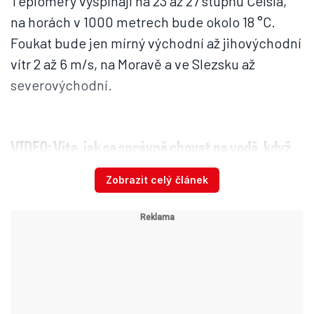
Teploměry vyšplhají na 23 až 27 stupňů Celsia,
na horách v 1000 metrech bude okolo 18 °C.
Foukat bude jen mírný východní až jihovýchodní
vítr 2 až 6 m/s, na Moravě a ve Slezsku až
severovýchodní.
VIDEO: Víte, jak se správně chovat na vodě, když
vás zastihne bouřka? Poradí Dagmar Honsová:
Zobrazit celý článek
Tipy pro vodáky: Jak se chovat, když vás zastihne