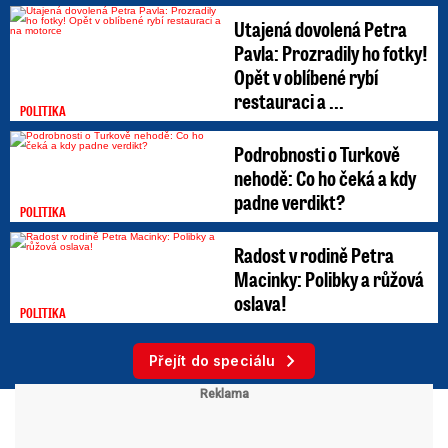
Utajená dovolená Petra
Pavla: Prozradily ho fotky!
Opět v oblíbené rybí
restauraci a ...
POLITIKA
Podrobnosti o Turkově
nehodě: Co ho čeká a kdy
padne verdikt?
POLITIKA
Radost v rodině Petra
Macinky: Polibky a růžová
oslava!
POLITIKA
Přejít do speciálu