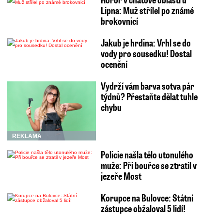
Lipna: Muž střílel po známé
brokovnicí
Jakub je hrdina: Vrhl se do
vody pro sousedku! Dostal
ocenění
Vydrží vám barva sotva pár
týdnů? Přestaňte dělat tuhle
chybu
REKLAMA
Policie našla tělo utonulého
muže: Při bouřce se ztratil v
jezeře Most
Korupce na Bulovce: Státní
zástupce obžaloval 5 lidí!