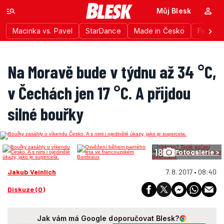
Můj Blesk
Macinka vs. Pavel
StarDance
Made in Česko
Festiva
Na Moravě bude v týdnu až 34 °C,
v Čechách jen 17 °C. A přijdou
silné bouřky
18
Fotogalerie >
Jakub Veinlich
7. 8. 2017 • 08:40
Diskuze (0)
Jak vám má Google doporučovat Blesk?