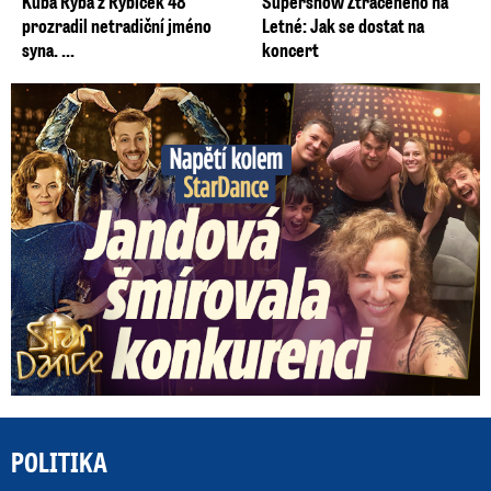
Kuba Ryba z Rybiček 48
Supershow Ztraceného na
prozradil netradiční jméno
Letné: Jak se dostat na
syna. ...
koncert
Napětí kolem StarDance: Jandová šmírovala konkurenci
POLITIKA