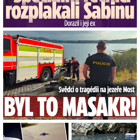
večer v západní polovině Čech měnit na
západní.
Svědci o tragédii na jezeře Most: Byl to masakr!
V pondělí čekáme počasí jako z
reklamy. A bude nám božsky
Středa: Přeháňky a četnější bouřky
Občasný déšť a bouřky už se ozvou během noci
z úterý na středu – to bude totiž oblačno až