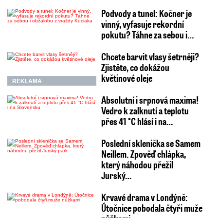
Podvody a tunel: Kočner je
vinný, vyfasuje rekordní
pokutu? Táhne za sebou i…
Chcete barvit vlasy šetrněji?
Zjistěte, co dokážou
květinové oleje
REKLAMA
Absolutní i srpnová maxima!
Vedro k zalknutí a teplotu
přes 41 °C hlásí i na…
Poslední sklenička se Samem
Neillem. Zpověď chlápka,
který náhodou přežil
Jurský…
Krvavé drama v Londýně:
Útočnice pobodala čtyři muže