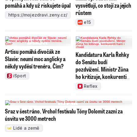
pomáhá a kdy už riskujete úpal
vysvětlují, co stojí za jejich
růstem
https://mojezdravi.zeny.cz/
e15
Artisu pomáhá divočák ze
Kandidatura Karla Řehky
Slavie: neumí moc anglicky a
do Senátu budí
někdy vyděsí trenéra. Čím?
pozdvižení. Ministr Zůna
ho kritizuje, konkurenti
iSport
haní i chválí
Reflex
Sraz v šest ráno. Vrchol festivalu Tóny Dolomit zazní za
úsvitu ve 3000 metrech
Lidé a země