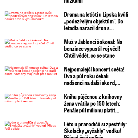
nůžkami
Drama na letišti u Lipska kvůli
„podezřelým objektům“. Do
letadla narazil dron s…
Muž v Jablonci šokoval: Na
benzince vypustil roj včel!
Chtěl vědět, co se stane
Nejpomalejší koncert světa!
Dva a půl roku čekali
nadšenci na další akord,…
Knihu půjčenou z knihovny
žena vrátila po 150 letech:
Penále půl milionu platit…
Léto u prarodičů si zpestřily:
Školačky „vyžahly“ vodku!
Případ řeší policie