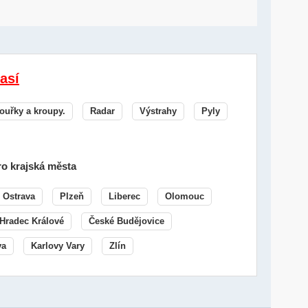
así
ouřky a kroupy.
Radar
Výstrahy
Pyly
o krajská města
Ostrava
Plzeň
Liberec
Olomouc
Hradec Králové
České Budějovice
va
Karlovy Vary
Zlín