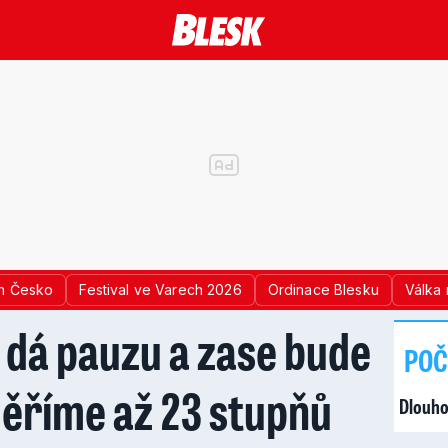
n Česko
Festival ve Varech 2026
Ordinace Blesku
Válka 
 dá pauzu a zase bude
POČ
ěříme až 23 stupňů
Dlouho