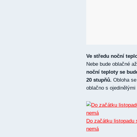
Ve středu noční tepl
Nebe bude oblačné až
noční teploty se bu
20 stupňů.
Obloha se 
oblačno s ojedinělými
Do začátku listopadu 
nemá