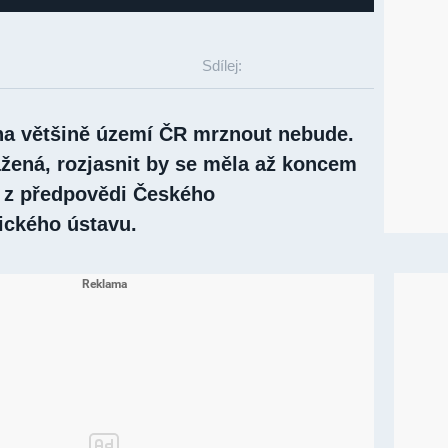
Sdílej:
na většině území ČR mrznout nebude.
žená, rozjasnit by se měla až koncem
o z předpovědi Českého
ického ústavu.