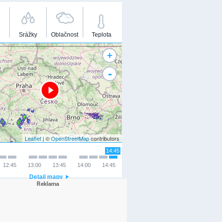
Srážky
Oblačnost
Teplota
+
-
Leaflet
| ©
OpenStreetMap
contributors
14:45
12:45
13:00
13:45
14:00
14:45
Detail mapy