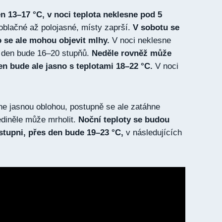
n 13–17 °C, v noci teplota neklesne pod 5
blačné až polojasné, místy zaprší.
V sobotu se
o se ale mohou objevit mlhy.
V noci neklesne
s den bude 16–20 stupňů.
Neděle rovněž může
en bude ale jasno s teplotami 18–22 °C.
V noci
ne jasnou oblohou, postupně se ale zatáhne
ediněle může mrholit.
Noční teploty se budou
tupni, přes den bude 19–23 °C,
v následujících