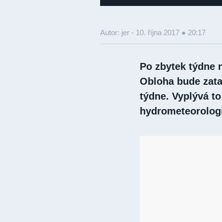
Autor: jer -
10. října 2017 ● 20:17
Po zbytek týdne 
Obloha bude zata
týdne. Vyplývá t
hydrometeorolog