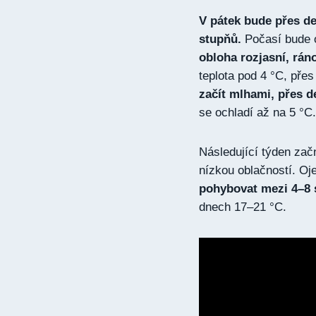
V pátek bude přes de
stupňů.
Počasí bude o
obloha rozjasní, rán
teplota pod 4 °C, pře
začít mlhami, přes d
se ochladí až na 5 °C.
Následující týden zač
nízkou oblačností. Oj
pohybovat mezi 4–8 s
dnech 17–21 °C.