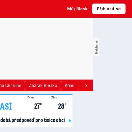
Můj Blesk
Přihlásit se
na Ukrajině
Zázrak Blesku
Krimi
Donald Trump
Sport
Dnes
Zítra
ASÍ
27°
28°
dobá předpověď pro tisíce obcí