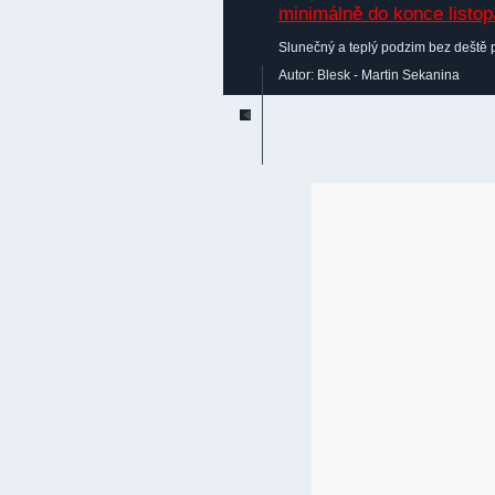
Slunečný a teplý podzim bez deště 
Autor: Blesk - Martin Sekanina