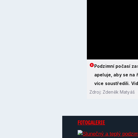
Podzimní počasí zas
apeluje, aby se na
více soustředili. Vi
Zdroj: Zdeněk Matyáš
FOTOGALERIE