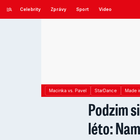
Celebrity
Zprávy
Sport
Video
Macinka vs. Pavel
StarDance
Made i
Podzim si
léto: Nam