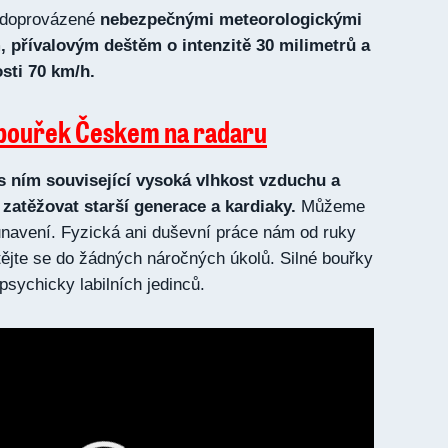
e doprovázené
nebezpečnými meteorologickými
m, přívalovým deštěm o intenzitě 30 milimetrů a
osti 70 km/h.
 bouřek Českem na radaru
 s ním související vysoká vlhkost vzduchu a
 zatěžovat starší generace a kardiaky.
Můžeme
 unavení. Fyzická ani duševní práce nám od ruky
ějte se do žádných náročných úkolů. Silné bouřky
psychicky labilních jedinců.