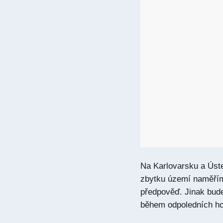
Na Karlovarsku a Úste
zbytku území naměříme
předpověď. Jinak bude
během odpoledních hod