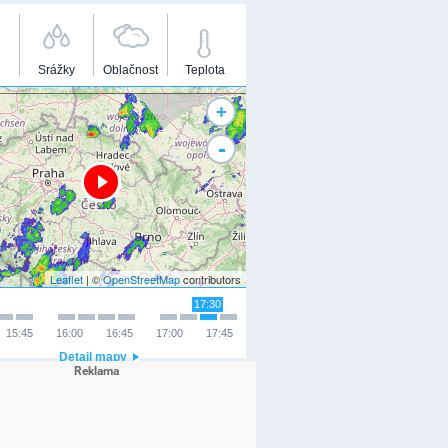
Srážky
Oblačnost
Teplota
+
-
Leaflet
| ©
OpenStreetMap
contributors
17:30
15:45
16:00
16:45
17:00
17:45
Detail mapy