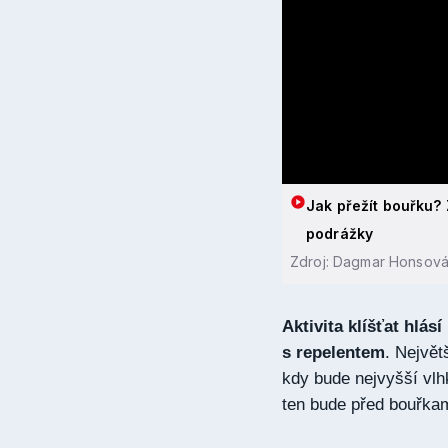
Jak přežít bouřku?
podrážky
Zdroj: Dagmar Honsová
Aktivita klíšťat hlás
s repelentem
. Největ
kdy bude nejvyšší vlh
ten bude před bouřkam