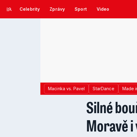
Celebrity
Zprávy
Sport
Video
Macinka vs. Pavel
StarDance
Made i
Silné bou
Moravě i 