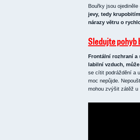
Bouřky jsou ojediněl
jevy, tedy krupobití
nárazy větru o rychl
Sledujte pohyb
Frontální rozhraní a
labilní vzduch, může
se cítit podráždění a
moc nepůjde. Nepoušt
mohou zvýšit zátěž u 