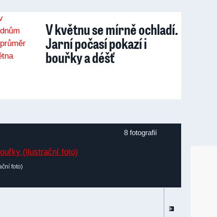
V květnu se mírně ochladí.
Jarní počasí pokazí i
bouřky a déšť
8 fotografií
ční foto)