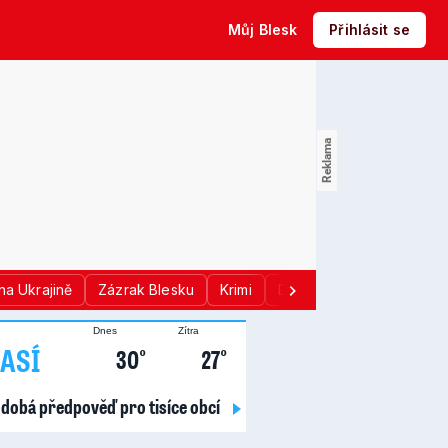
Můj Blesk
Přihlásit se
na Ukrajině
Zázrak Blesku
Krimi
Donald Trump
Sport
Dnes
Zítra
ASÍ
30°
27°
dobá předpověď pro tisíce obcí