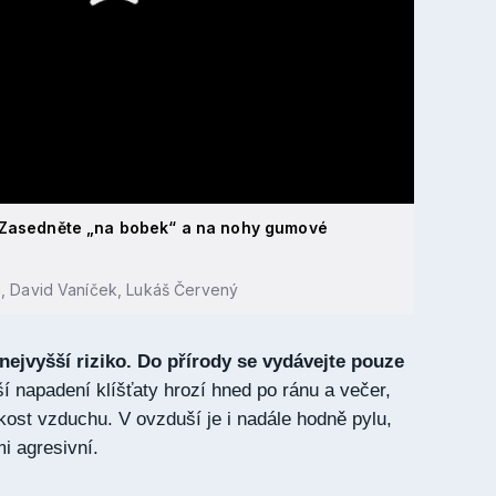
 Zasedněte „na bobek“ a na nohy gumové
, David Vaníček, Lukáš Červený
í nejvyšší riziko. Do přírody se vydávejte pouze
ší napadení klíšťaty hrozí hned po ránu a večer,
kost vzduchu. V ovzduší je i nadále hodně pylu,
i agresivní.