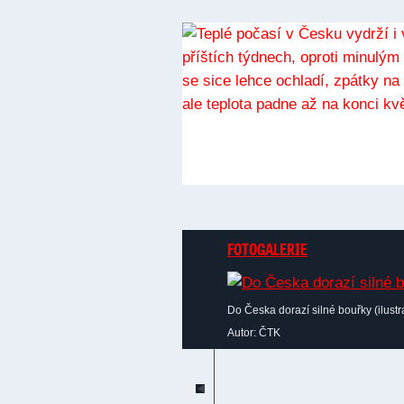
FOTOGALERIE
Do Česka dorazí silné bouřky (ilustra
Autor: ČTK