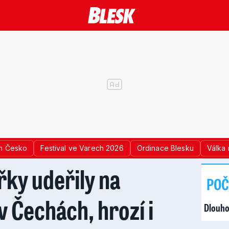
n Česko
Festival ve Varech 2026
Ordinace Blesku
Válka 
řky udeřily na
POČ
v Čechách, hrozí i
Dlouho