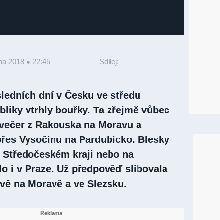
tna 2018 ● 22:45
Sdílej:
ledních dní v Česku ve středu
bliky vtrhly bouřky. Ta zřejmě vůbec
a večer z Rakouska na Moravu a
přes Vysočinu na Pardubicko. Blesky
e Středočeském kraji nebo na
o i v Praze. Už předpověď slibovala
ávě na Moravě a ve Slezsku.