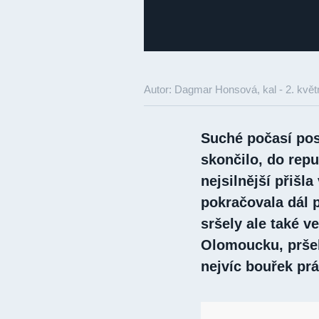
Autor: Dagmar Honsová, kal -
2. kvě
Suché počasí pos
skončilo, do repu
nejsilnější přišl
pokračovala dál 
sršely ale také v
Olomoucku, pršel
nejvíc bouřek pr