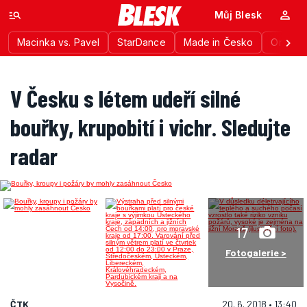
Můj Blesk
Macinka vs. Pavel
StarDance
Made in Česko
Ordinac
V Česku s létem udeří silné
bouřky, krupobití i vichr. Sledujte
radar
17
Fotogalerie >
ČTK
20. 6. 2018 • 13:40