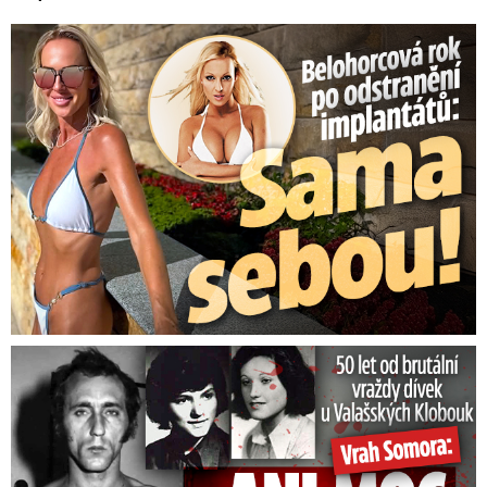
Belohorcová rok po odstranění implantátů: Konečně sama sebou
50 let od běsnění Somory: Těla dívek vrah ukryl na skládce