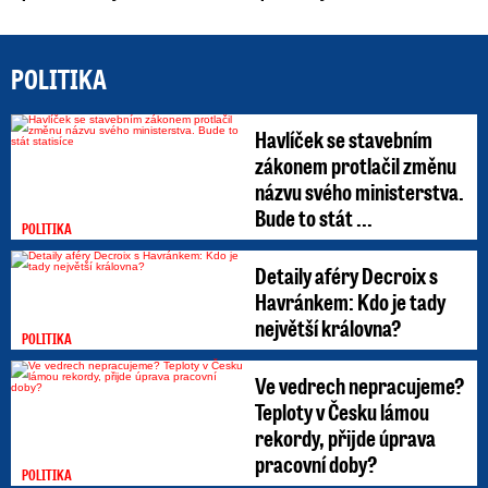
POLITIKA
Havlíček se stavebním
zákonem protlačil změnu
názvu svého ministerstva.
Bude to stát ...
POLITIKA
Detaily aféry Decroix s
Havránkem: Kdo je tady
největší královna?
POLITIKA
Ve vedrech nepracujeme?
Teploty v Česku lámou
rekordy, přijde úprava
pracovní doby?
POLITIKA