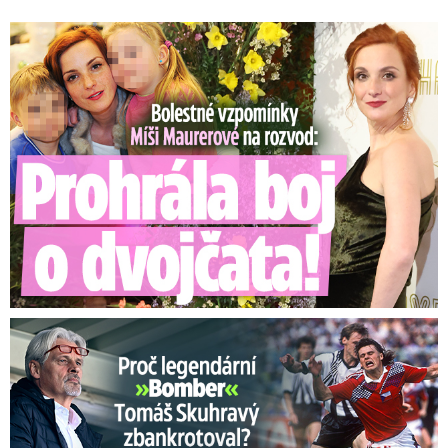
Bolestné vzpomínky Míši Maurerové: Prohrála boj o dvojčata!
Proč Skuhravý zbankrotoval? Prasklo, kde dluží miliony!