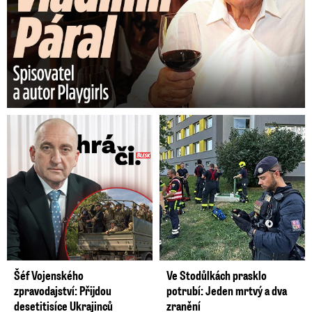
Šéf Vojenského
Ve Stodůlkách prasklo
zpravodajství: Přijdou
potrubí: Jeden mrtvý a dva
desetitisíce Ukrajinců
zranění