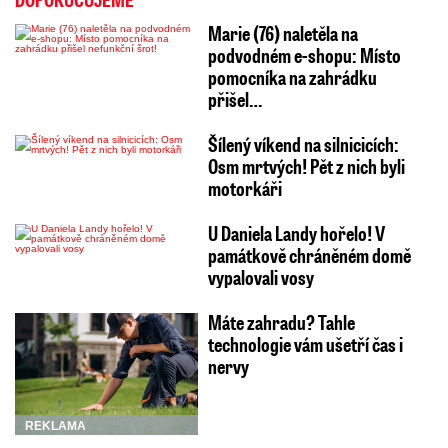
Marie (76) naletěla na
podvodném e-shopu: Místo
pomocníka na zahrádku
přišel…
Šílený víkend na silnicicích:
Osm mrtvých! Pět z nich byli
motorkáři
U Daniela Landy hořelo! V
památkově chráněném domě
vypalovali vosy
Máte zahradu? Tahle
technologie vám ušetří čas i
nervy
REKLAMA