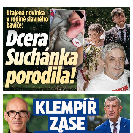
Utajená novinka v rodině baviče: Dcera Suchánka porodila
Umělci tepou Klempíře: „Zcela nepřijatelné.“