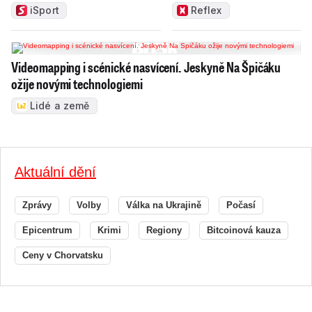
iSport
Reflex
Videomapping i scénické nasvícení. Jeskyně Na Špičáku
ožije novými technologiemi
Lidé a země
Aktuální dění
Zprávy
Volby
Válka na Ukrajině
Počasí
Epicentrum
Krimi
Regiony
Bitcoinová kauza
Ceny v Chorvatsku