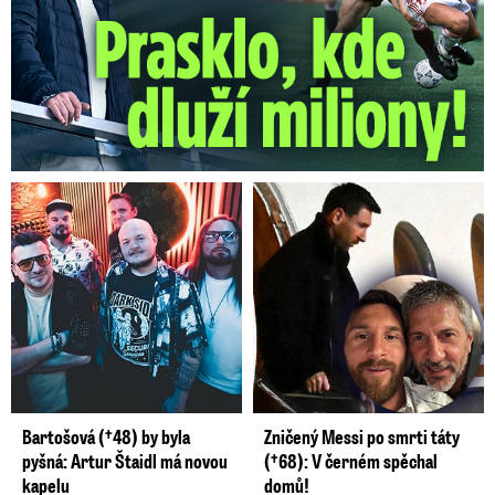
Bartošová (†48) by byla
Zničený Messi po smrti táty
pyšná: Artur Štaidl má novou
(†68): V černém spěchal
kapelu
domů!