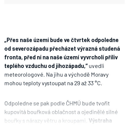
„Přes naše území bude ve čtvrtek odpoledne
od severozápadu přecházet výrazná studená
fronta, před ní na naše území vyvrcholí příliv
teplého vzduchu od jihozápadu,“
uvedli
meteorologové. Na jihu a východě Moravy
mohou teploty vystoupat na 29 až 33 °C.
Odpoledne se pak podle ČHMÚ bude tvořit
kupovitá bouřková oblačnost a ojedinělé silné
bouřky s nárazy větru a kroupami.
Výstraha