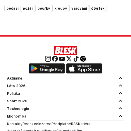
počasí
požár
bouřky
kroupy
varování
čtvrtek
Aktuálně
Léto 2026
Politika
Sport 2026
Technologie
Ekonomika
Kontakty
Redakce
Inzerce
Předplatné
RSS
Kariéra
Autorská práva k publikovaným materiálům