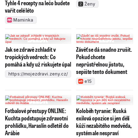
Tyhle 4 recepty na lečo budete
Ženy
vařit celé léto
Maminka
Jak se zdravě zchladit v
Závěť se dá snadno zrušit.
tropických vedrech: Co
Pokud chcete
pomáhá a kdy už riskujete úpal
neprůstřelnou jistotu,
sepište tento dokument
https://mojezdravi.zeny.cz/
e15
Fotbalové přestupy ONLINE:
Koloběh tyranie: Ruská
Kuchta podstupuje zdravotní
exilová opozice si jen dělí
prohlídku, Haraslín odletěl do
kůži nezabitého medvěda,
Arábie
systém ale nespraví