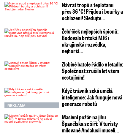
Návrat tropů s teplotami
přes 36 °C! Přijdou i bouřky a
ochlazení! Sledujte…
Žebříček nejlepších špionů:
Bodovala britská MI6 i
ukrajinská rozvědka,
nejhorší…
Zlobivé batole řádilo v letadle:
Společnost zrušila let všem
cestujícím!
Když trávník seká umělá
inteligence: Jak funguje nová
generace robotů
REKLAMA
Masivní požár na jihu
Španělska se šíří: V turisty
milované Andalusii museli…