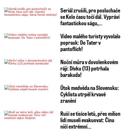
Seriál zrušili, pro posluchače
se Kolo času točí dál. Vypráví
fantastickou ságu,…
Video malého turisty vyvolalo
poprask: Do Tater v
pantoflích!
Noční můra v dovolenkovém
ráji: Dívku (13) potrhala
barakuda!
Útok medvěda na Slovensku:
Cyklista utrpěl krvavé
zranění
Ruší se tisíce letů, přes milion
lidí museli evakuovat: Čínu
ničí extrémní…