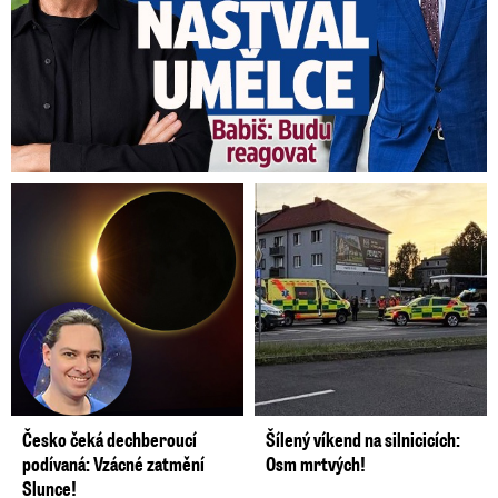
Česko čeká dechberoucí
Šílený víkend na silnicicích:
podívaná: Vzácné zatmění
Osm mrtvých!
Slunce!