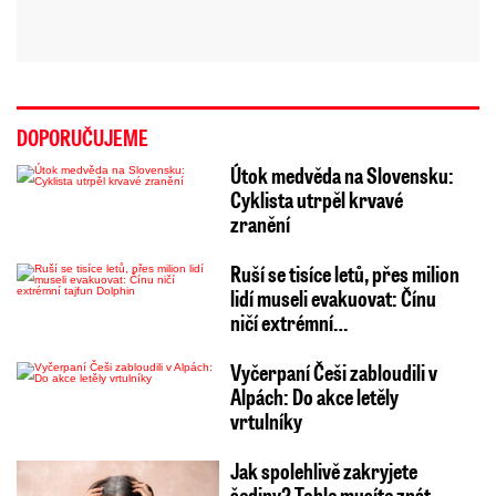
DOPORUČUJEME
Útok medvěda na Slovensku:
Cyklista utrpěl krvavé
zranění
Ruší se tisíce letů, přes milion
lidí museli evakuovat: Čínu
ničí extrémní…
Vyčerpaní Češi zabloudili v
Alpách: Do akce letěly
vrtulníky
Jak spolehlivě zakryjete
šediny? Tohle musíte znát