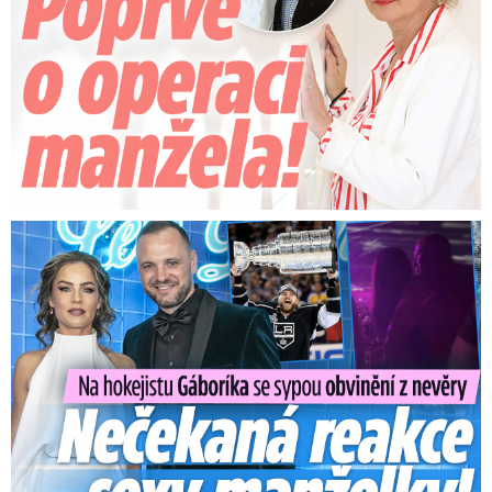
Na Gáboríka se sypou obvinění z nevěry: Reakce manželky!