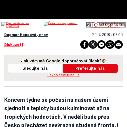
21
Fotogalerie >
Dagmar Honsová , nkov
20. 7. 2018 • 06:10
Diskuze (1)
Jak vám má Google doporučovat Blesk?
Sledujte nás
Preferujte nás
Jak to celé funguje
Koncem týdne se počasí na našem území
sjednotí a teploty budou kulminovat až na
tropických hodnotách. V neděli bude přes
Česko přecházet nevýrazná studená fronta, i