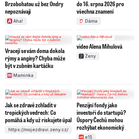
Brzobohatou už bez Ondry
do 16. srpna 2026 pro
nepoznávají
všechna znamení
Aha!
Dáma
video Alena Mihulová
Vracejí se vám doma dokola
Ženy
rýmy a angíny? Chyba může
být v zubním kartáčku
Maminka
Jak se zdravě zchladit v
Penzijní fondy jako
tropických vedrech: Co
investoři do startupů?
pomáhá a kdy už riskujete úpal
Úspory Čechů mohou
rozhýbat ekonomický
https://mojezdravi.zeny.cz/
růst
e15