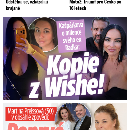
Odstěhuj se, vzkázali jí
Moto2: Triumf pro Česko po
krajané
16 letech
Kašpárková o milence svého ex Radka: Kopie z Wishe!
Preissová (50) v obsáhlé zpovědi: Poprvé o operaci manžela