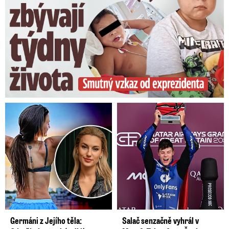
Germáni z Jejího těla:
Salač senzačně vyhrál v