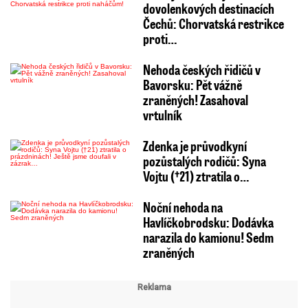
dovolenkových destinacích
Čechů: Chorvatská restrikce
proti…
Nehoda českých řidičů v
Bavorsku: Pět vážně
zraněných! Zasahoval
vrtulník
Zdenka je průvodkyní
pozůstalých rodičů: Syna
Vojtu (†21) ztratila o…
Noční nehoda na
Havlíčkobrodsku: Dodávka
narazila do kamionu! Sedm
zraněných