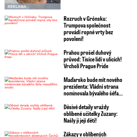
REKLAMA
Rozruch v Grónsku:
Trumpova společnost
provádí ropné vrty bez
povolení!
Prahou prošel duhový
průvod: Tisíce lidí v ulicích!
Vrcholí Prague Pride
Maďarsko bude mít nového
prezidenta: Vládní strana
nominovala bývalého šéfa…
Děsivé detaily vraždy
oblíbené učitelky Zuzany:
Našly ji její děti!
Zákazy v oblíbených