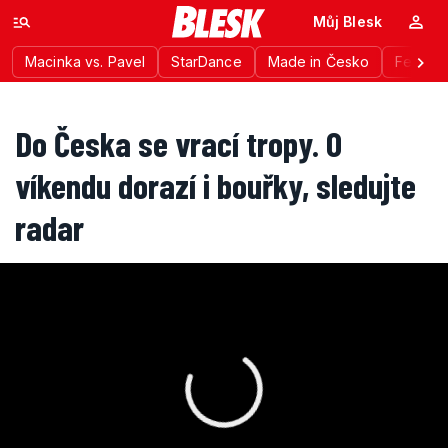
Můj Blesk
Macinka vs. Pavel
StarDance
Made in Česko
Festiva
Do Česka se vrací tropy. O
víkendu dorazí i bouřky, sledujte
radar