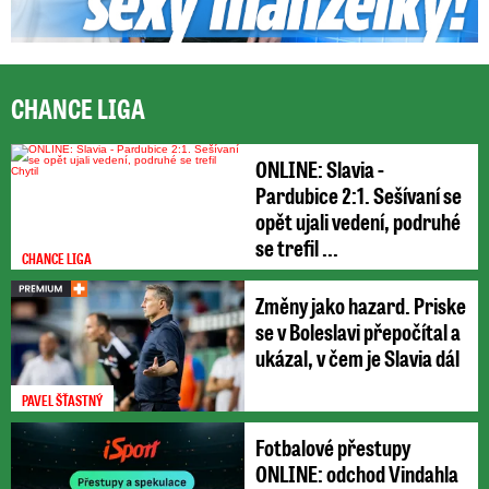
CHANCE LIGA
ONLINE: Slavia -
Pardubice 2:1. Sešívaní se
opět ujali vedení, podruhé
se trefil ...
CHANCE LIGA
Změny jako hazard. Priske
se v Boleslavi přepočítal a
ukázal, v čem je Slavia dál
PAVEL ŠŤASTNÝ
Fotbalové přestupy
ONLINE: odchod Vindahla