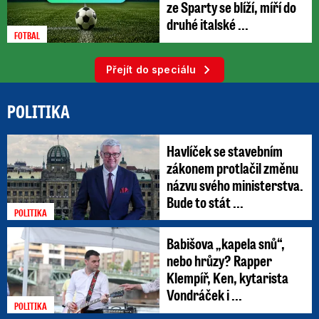
ze Sparty se blíží, míří do
druhé italské ...
FOTBAL
Přejít do speciálu
POLITIKA
Havlíček se stavebním
zákonem protlačil změnu
názvu svého ministerstva.
Bude to stát ...
POLITIKA
Babišova „kapela snů“,
nebo hrůzy? Rapper
Klempíř, Ken, kytarista
Vondráček i ...
POLITIKA