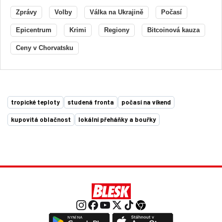
Zprávy
Volby
Válka na Ukrajině
Počasí
Epicentrum
Krimi
Regiony
Bitcoinová kauza
Ceny v Chorvatsku
tropické teploty
studená fronta
počasí na víkend
kupovitá oblačnost
lokální přeháňky a bouřky