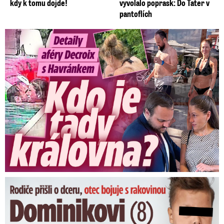
kdy k tomu dojde!
vyvolalo poprask: Do Tater v
pantoflích
Detaily aféry Decroix s Havránkem: Kdo je tady královna?
Dominikovi (8) zbývají týdny života: Vzkaz od exprezidenta