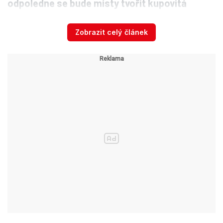
odpoledne se bude místy tvořit kupovitá
oblačnost a ojediněle očekáváme lokální
přeháňky nebo bouřky.
Noční teploty budou
Zobrazit celý článek
klesat na 16 až 12 °C. Denní teploty vystoupí na 27
až 31 °C.
Drama na severu Slovenska: Kvůli
záplavám nesmí turisté ani do
části Tater
V neděli bude zpočátku dne jasno až
polojasno,
během dne místy až oblačno a
přeháňky nebo bouřky.
Noční teploty se zastaví
na 17 až 13 °C a nejvyšší odpolední teploty