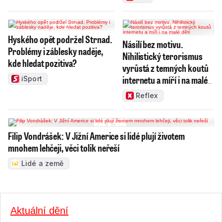
Hyského opět podržel Strnad.
Násilí bez motivu.
Problémy i záblesky naděje,
Nihilistický terorismus
kde hledat pozitiva?
vyrůstá z temných koutů
internetu a míří i na malé
iSport
děti
Reflex
Filip Vondrášek: V Jižní Americe si lidé plují životem
mnohem lehčeji, věci tolik neřeší
Lidé a země
Aktuální dění