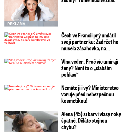
REKLAMA
Čech ve Francii prý umlátil
svoji partnerku: Zadržet ho
musela zásahovka, na…
Vlna veder: Proč víc umírají
ženy? Není to o „slabším
pohlaví“
Nemáte ji i vy? Ministerstvo
varuje před nebezpečnou
kosmetikou!
Alena (45) si barví vlasy roky
špatně. Děláte stejnou
chybu?