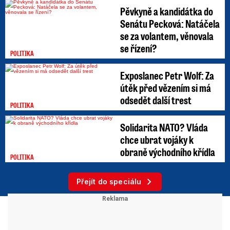
Pěvkyně a kandidátka do
Senátu Pecková: Natáčela
se za volantem, věnovala
se řízení?
POLITIKA
Exposlanec Petr Wolf: Za
útěk před vězením si má
odsedět další trest
POLITIKA
Solidarita NATO? Vláda
chce ubrat vojáky k
obraně východního křídla
POLITIKA
Přejít do speciálu