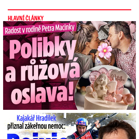
HLAVNÍ ČLÁNKY
Radost v rodině Petra Macinky: Polibky a růžová oslava!
Kajakář Hradilek přiznal zákeřnou nemoc: Bojuje s ní celá ...