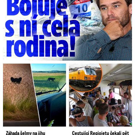
Záhada šelmy na jihu
Cestující Regiojetu čekali pět