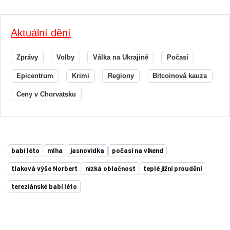
Aktuální dění
Zprávy
Volby
Válka na Ukrajině
Počasí
Epicentrum
Krimi
Regiony
Bitcoinová kauza
Ceny v Chorvatsku
babí léto
mlha
jasnovidka
počasí na víkend
tlaková výše Norbert
nízká oblačnost
teplé jižní proudění
tereziánské babí léto