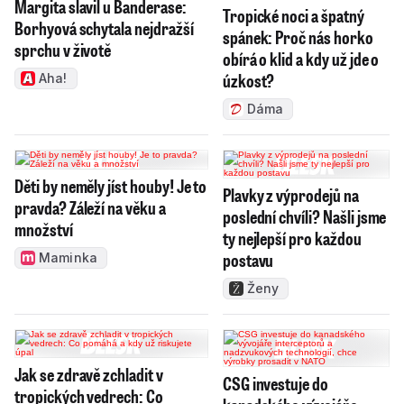
Margita slavil u Banderase:
Tropické noci a špatný
Borhyová schytala nejdražší
spánek: Proč nás horko
sprchu v životě
obírá o klid a kdy už jde o
úzkost?
Aha!
Dáma
Děti by neměly jíst houby! Je to
Plavky z výprodejů na
pravda? Záleží na věku a
poslední chvíli? Našli jsme
množství
ty nejlepší pro každou
postavu
Maminka
Ženy
Jak se zdravě zchladit v
CSG investuje do
tropických vedrech: Co