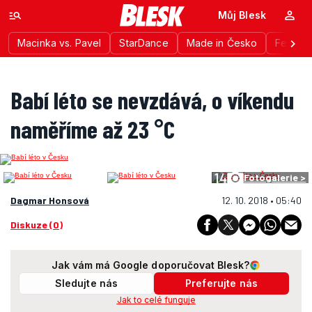
Můj Blesk
Macinka vs. Pavel
StarDance
Made in Česko
Festiva
Babí léto se nevzdává, o víkendu
naměříme až 23 °C
14
Fotogalerie >
Dagmar Honsová
12. 10. 2018 • 05:40
Diskuze (0)
Jak vám má Google doporučovat Blesk?
Sledujte nás
Preferujte nás
Jak to celé funguje