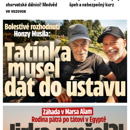
chorvatské dálnici! Medvěd
špeh a nebezpečný kurz
ve vozovce
Bolestivé rozhodnutí Honzy Musila: Tátu musel dát do ústavu
Rodina pátrá po tátovi v Egyptě: Jirka umřel?!