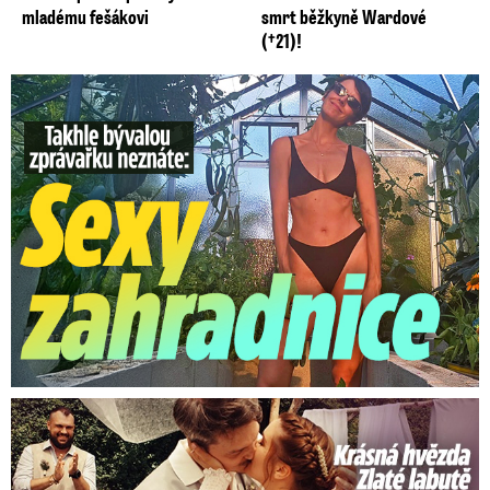
mladému fešákovi
smrt běžkyně Wardové
(†21)!
Takhle slavnou moderátorku neznáte: Lašková pečuje o ...
Krásná hvězda Zlaté labutě a Ulice: Romantická svatba