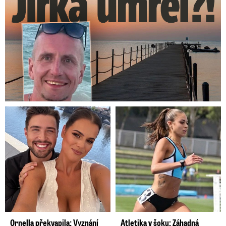
Ornella překvapila: Vyznání
Atletika v šoku: Záhadná