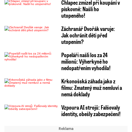
Chlapec zmizel při koupání v
pískovně: Našli ho
utopeného!
Záchranář Dvořák varuje:
Jak ochránit děti před
utopením?
Popeláři našli los za 24
milionů: Výherkyně ho
nedopatřením vyhodila!
Krkonošská záhada jako z
filmu: Zmatený muž nemluví a
nemá doklady
Vzpoura AI strojů: Falšovaly
identity, obešly zabezpečení!