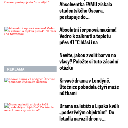
Absolventka FAMU získala
studentského Oscara,
postupuje do…
Absolutní i srpnová maxima!
Vedro k zalknutí a teplotu
přes 41 °C hlásí i na…
Nevíte, jakou zvolit barvu na
vlasy? Položte si tuto zásadní
otázku
REKLAMA
Krvavé drama v Londýně:
Útočnice pobodala čtyři muže
nůžkami
Drama na letišti u Lipska kvůli
„podezřelým objektům“. Do
letadla narazil dron s…