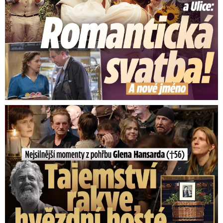
Nejsilnější momenty z pohřbu Glena Hansarda (†56)