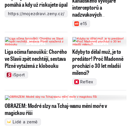
kanadského vývojáře
pomáhá a kdy už riskujete úpal
interceptorů a
nadzvukových
https://mojezdravi.zeny.cz/
technologií, chce výrobky
e15
prosadit v NATO
Liga očima fanoušků: Chorého
Kdyby to dělal muž, je to
ve Slavii zpět nechtějí, sestava
predátor! Proč Madonně
Plzně vytažená z klobouku
prochází o 30 let mladší
milenci?
iSport
Reflex
OBRAZEM: Modré slzy na Tchaj-wanu mění moře v
magickou říši
Lidé a země