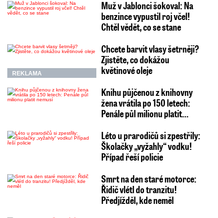
Muž v Jablonci šokoval: Na
benzince vypustil roj včel!
Chtěl vědět, co se stane
Chcete barvit vlasy šetrněji?
Zjistěte, co dokážou
květinové oleje
REKLAMA
Knihu půjčenou z knihovny
žena vrátila po 150 letech:
Penále půl milionu platit…
Léto u prarodičů si zpestřily:
Školačky „vyžahly“ vodku!
Případ řeší policie
Smrt na den staré motorce:
Řidič vlétl do tranzitu!
Předjížděl, kde neměl