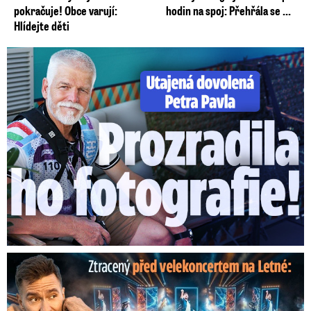
pokračuje! Obce varují:
hodin na spoj: Přehřála se ...
Hlídejte děti
Utajená dovolená Petra Pavla: Prozradila ho fotka!
Ztracený škrtl ohňostroj na Letné! Ještě nezačal a už ...