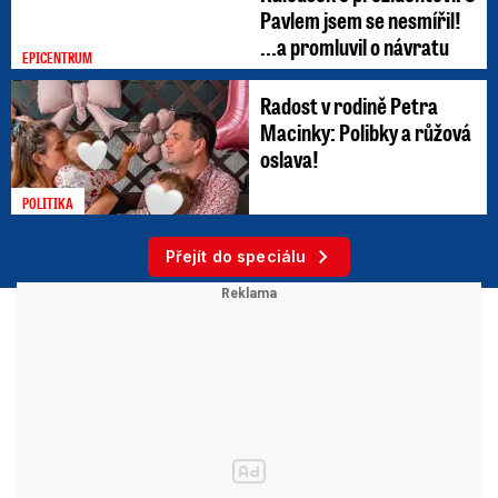
Pavlem jsem se nesmířil!
...a promluvil o návratu
EPICENTRUM
Radost v rodině Petra
Macinky: Polibky a růžová
oslava!
POLITIKA
Přejít do speciálu