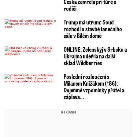
Češka zemřela při túře s
rodiči
Trump má utrum: Soud
rozhodl o stavbě tanečního
sálu v Bílém domě
ONLINE: Zelenskyj v Srbsku a
Ukrajina udeřila na další
sklad Wildberries
Poslední rozloučení s
Milanem Knížákem (†86):
Dojemné vzpomínky přátel a
záplava…