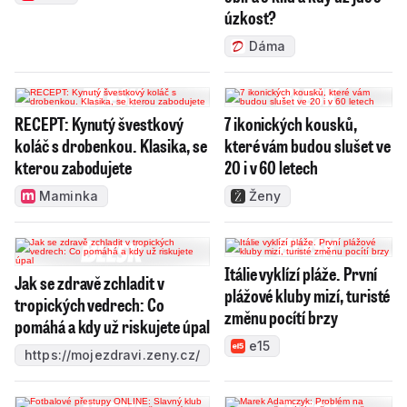
úzkost?
Dáma
RECEPT: Kynutý švestkový
7 ikonických kousků,
koláč s drobenkou. Klasika, se
které vám budou slušet ve
kterou zabodujete
20 i v 60 letech
Maminka
Ženy
Itálie vyklízí pláže. První
Jak se zdravě zchladit v
plážové kluby mizí, turisté
tropických vedrech: Co
změnu pocítí brzy
pomáhá a kdy už riskujete úpal
e15
https://mojezdravi.zeny.cz/