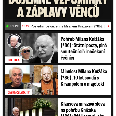
Dlouhodobá průměrná teplota pro období od 31.
prosince do 27. ledna je minus 1,6 stupně Celsia.
Poslední rozloučení s Milanem Knížákem (†86): Dojemn
15:22
ONLINE
Nejtepleji bylo v roce 2007, kdy průměr činil 3,8
stupně Celsia. Zatím nejnižší průměr minus 8,4
Pohřeb Milana Knížáka
(†86): Státní pocty, plná
stupně meteorologové zaznamenali v roce
smuteční síň i nečekaní
1985.
řečníci
POLITIKA
Minulost Milana Knížáka
Měsíční výhled vyjadřuje celkový charakter
(†86): 10 let soudů s
počasí, nepostihuje proto všechny možné
Krampolem o majetek!
výkyvy, upozorňuje ČHMÚ. Úspěšnost výhledu
ČESKÉ CELEBRITY
se podle meteorologů pohybuje u teplot kolem
75 procent, u srážek kolem 65 procent.
Klausova mrazivá slova
na pohřbu Knížáka
Předpověď na třetí a čtvrtý týden se často blíží
(†86): Přál jsem si, aby