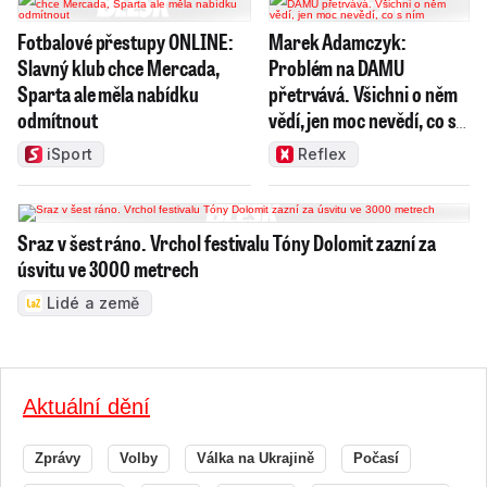
Fotbalové přestupy ONLINE:
Marek Adamczyk:
Slavný klub chce Mercada,
Problém na DAMU
Sparta ale měla nabídku
přetrvává. Všichni o něm
odmítnout
vědí, jen moc nevědí, co s
ním
iSport
Reflex
Sraz v šest ráno. Vrchol festivalu Tóny Dolomit zazní za
úsvitu ve 3000 metrech
Lidé a země
Aktuální dění
Zprávy
Volby
Válka na Ukrajině
Počasí