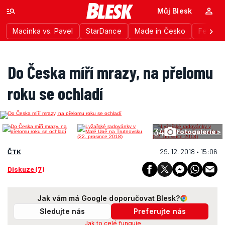
Můj Blesk
Macinka vs. Pavel
StarDance
Made in Česko
Festiva
Do Česka míří mrazy, na přelomu
roku se ochladí
34
Fotogalerie >
ČTK
29. 12. 2018 • 15:06
Diskuze (7)
Jak vám má Google doporučovat Blesk?
Sledujte nás
Preferujte nás
Jak to celé funguje