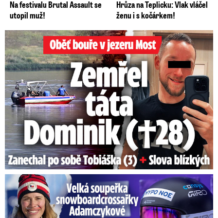
Na festivalu Brutal Assault se
Hrůza na Teplicku: Vlak vláčel
utopil muž!
ženu i s kočárkem!
Oběť bouře v jezeru Most: Zemřel táta Dominik (†28)
Velká soupeřka Adamczykové: Šokující konec!